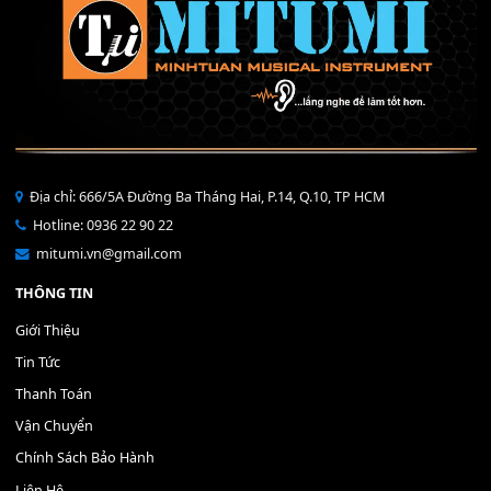
40,000
₫
THÊM VÀO GIỎ HÀNG
Bộ Nút Đệm Đàn Piano CASIO PX - Giá tốt nhất - Sửa tại n
400,000
₫
THÊM VÀO GIỎ HÀNG