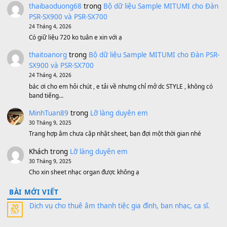
1,600,000
₫
Bánh xe Pa600 Pa900
500,000
₫
Bộ mạch phím Pa600 Pa300 Pa700 Cũ
1,200,000
₫
MinhTuan89
trong
[CHIA SẺ] Bộ Dữ Liệu – Sample MI
V1 Cho Đàn Yamaha S750, S950
11 Tháng 7, 2026
https://vietkeyboard.vn/bo-du-lieu-sample-mitumi-cho-dan-psr
sx900-psr-sx700/
thaibaoduong68
trong
Bộ dữ liệu Sample MITUMI cho
PSR-SX900 và PSR-SX700
24 Tháng 4, 2026
Có giữ liệu 720 ko tuân e xin với ạ