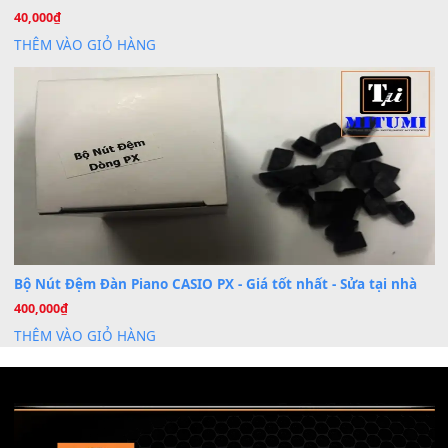
Dịch Vụ Cài Đặt Sample Đàn Organ Yamaha Tận Nhà 
07
Th7
Nâng Tầm Âm Thanh Cho Cây Đàn Của Bạn
Khóa Học Hướng Dẫn Sử Dụng Đàn Organ/Keyboard
26
Th6
Chuyên Sâu TPHCM | MITUMI
Cài đặt dữ liệu sample cho đàn Yamaha PSR-S750 S95
26
Th6
Mỡ tra phím đàn Piano Organ