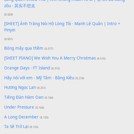
Phép Màu (OST Đàn Cá Gỗ)
(15.618)
[SHEET PIANO] Happy Birthday
(13.920)
Giá Như - Soobin Hoàng Sơn
(11.359)
Có Em Đời Bỗng Vui
(9.744)
Cơn Mơ Băng Giá
(9.103)
Chờ một tiếng yêu
(8.991)
Lãng Quên Chiều Thu | Anh không muốn ra đi | Qí shí bù xiǎ
zǒu - 其实不想走
(8.929)
[SHEET] Ánh Trăng Nói Hộ Lòng Tôi - Mạnh Lệ Quân | Intro +
Pinyin
(8.651)
Bóng mây qua thềm
(8.577)