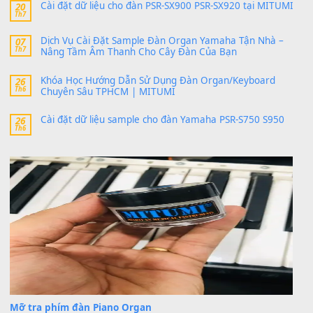
thaitoanorg
trong
Bộ dữ liệu Sample MITUMI cho Đàn
SX900 và PSR-SX700
24 Tháng 4, 2026
bác ơi cho em hỏi chút , e tải về nhưng chỉ mở dc STYLE , khôn
band tiếng…
MinhTuan89
trong
Lỡ làng duyên em
30 Tháng 9, 2025
Trang hợp âm chưa cập nhật sheet, bạn đợi một thời gian nhé
Khách
trong
Lỡ làng duyên em
30 Tháng 9, 2025
Cho xin sheet nhạc organ được không ạ
BÀI MỚI VIẾT
Dịch vụ cho thuê âm thanh tiệc gia đình, ban nhạc, ca s
20
Th7
Cài đặt dữ liệu cho đàn PSR-SX900 PSR-SX920 tại MIT
20
Th7