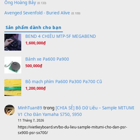
[SHEET PIANO] We Wish You A Merry Christmas
(8.516)
Orange Days - FT Island
(8.315)
Hãy nói với em - Mỹ Tâm - Bằng Kiều
(8.274)
Hương Ngọc Lan
(8.251)
Tiếng Đàn Hàm Oan
(8.194)
Under Pressure
(8.164)
A Long December
(8.155)
Ta Sẽ Trở Lại
(8.155)
Ông Hoàng Bảy
(8.133)
Avenged Sevenfold - Buried Alive
(8.109)
Sản phẩm dành cho bạn
BEND 4 CHIỀU MTP-5F MEGABEND