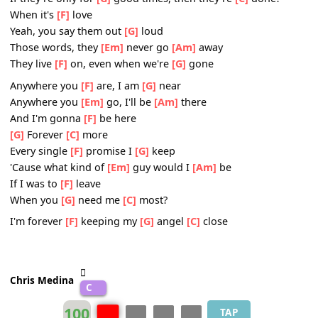
When she
[G]
needs me
[Am]
most
Chorus:
What are
[F]
words
If you really don't
[G]
mean them when you say
[C]
them?
What are
[F]
words
If they're only for
[G]
good times, then they're
[C]
done?
When it's
[F]
love
Yeah, you say them out
[G]
loud
Those words, they
[Em]
never go
[Am]
away
They live
[F]
on, even when we're
[G]
gone
Anywhere you
[F]
are, I am
[G]
near
Anywhere you
[Em]
go, I'll be
[Am]
there
And I'm gonna
[F]
be here
[G]
Forever
[C]
more
Every single
[F]
promise I
[G]
keep
'Cause what kind of
[Em]
guy would I
[Am]
be
If I was to
[F]
leave