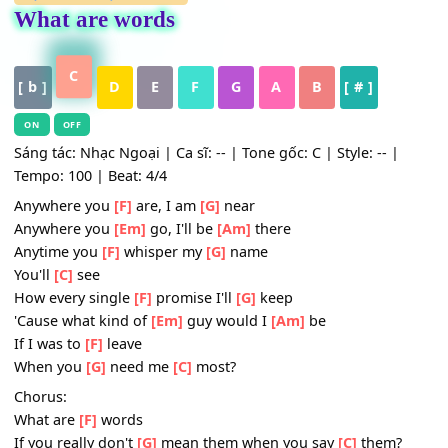
HỢP ÂM
,
Nhạc Quốc Tế
What are words
C
[ b ]
D
E
F
G
A
B
[ # ]
ON
OFF
Sáng tác: Nhạc Ngoại | Ca sĩ: -- | Tone gốc: C | Style: -- |
Tempo: 100 | Beat: 4/4
Anywhere you
[F]
are, I am
[G]
near
Anywhere you
[Em]
go, I'll be
[Am]
there
Anytime you
[F]
whisper my
[G]
name
You'll
[C]
see
How every single
[F]
promise I'll
[G]
keep
'Cause what kind of
[Em]
guy would I
[Am]
be
If I was to
[F]
leave