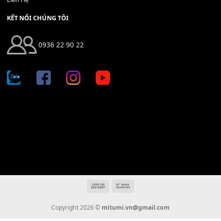
Địa chỉ: 666/5A Đường Ba Tháng Hai, P.14, Q.10, TP HCM
Hotline: 0936 22 90 22
mitumi.vn@gmail.com
THÔNG TIN
Giới Thiệu
Tin Tức