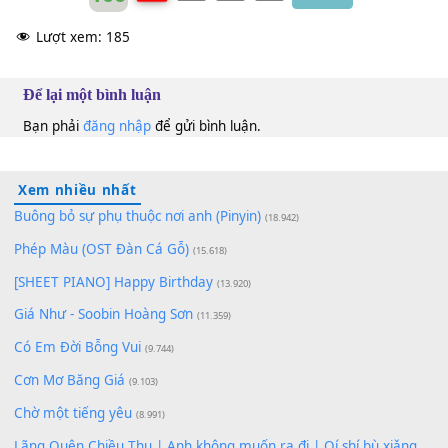
When you
[G]
need me
[C]
most?
I'm forever
[F]
keeping my
[G]
angel
[C]
close
Chris Medina
C
100
TAP
Lượt xem:
185
Để lại một bình luận
Bạn phải
đăng nhập
để gửi bình luận.
Xem nhiều nhất
Buông bỏ sự phụ thuộc nơi anh (Pinyin)
(18.942)