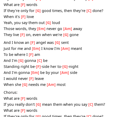
When you
[G]
need me
[C]
most?
Chorus:
What are
[F]
words
If you really don't
[G]
mean them when you say
[C]
them?
What are
[F]
words
If they're only for
[G]
good times, then they're
[C]
done?
When it's
[F]
love
Yeah, you say them out
[G]
loud
Those words, they
[Em]
never go
[Am]
away
They live
[F]
on, even when we're
[G]
gone
And I know an
[F]
angel was
[G]
sent
Just for me and
[Em]
I know I'm
[Am]
meant
To be where I
[F]
am
And I'm
[G]
gonna
[C]
be
Standing right be-
[F]
-side her to-
[G]
-night
And I'm gonna
[Em]
be by your
[Am]
side
I would never
[F]
leave