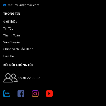
Bộ Nút Đệm Đàn Piano CASIO PX - Giá tốt nhất - Sửa tại n
400,000
₫
THÊM VÀO GIỎ HÀNG