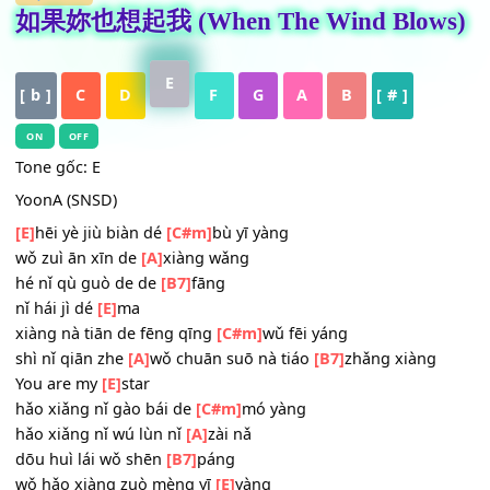
HỢP ÂM
如果妳也想起我 (When The Wind Blow
E
[ b ]
C
D
F
G
A
B
[ # ]
ON
OFF
Tone gốc: E
YoonA (SNSD)
[E]
hēi yè jiù biàn dé
[C#m]
bù yī yàng
wǒ zuì ān xīn de
[A]
xiàng wǎng
hé nǐ qù guò de de
[B7]
fāng
nǐ hái jì dé
[E]
ma
xiàng nà tiān de fēng qīng
[C#m]
wǔ fēi yáng
shì nǐ qiān zhe
[A]
wǒ chuān suō nà tiáo
[B7]
zhǎng xiàng
You are my
[E]
star