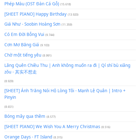
Để lại một bình luận
Bạn phải
đăng nhập
để gửi bình luận.
Xem nhiều nhất
Buông bỏ sự phụ thuộc nơi anh (Pinyin)
(18.942)
Phép Màu (OST Đàn Cá Gỗ)
(15.618)
[SHEET PIANO] Happy Birthday
(13.920)
Giá Như - Soobin Hoàng Sơn
(11.359)
Có Em Đời Bỗng Vui
(9.744)
Cơn Mơ Băng Giá
(9.103)
Chờ một tiếng yêu
(8.991)
Lãng Quên Chiều Thu | Anh không muốn ra đi | Qí shí bù xiǎ