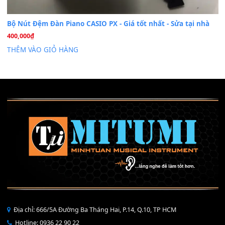
Mỡ tra phím đàn Piano Organ
40,000
₫
THÊM VÀO GIỎ HÀNG