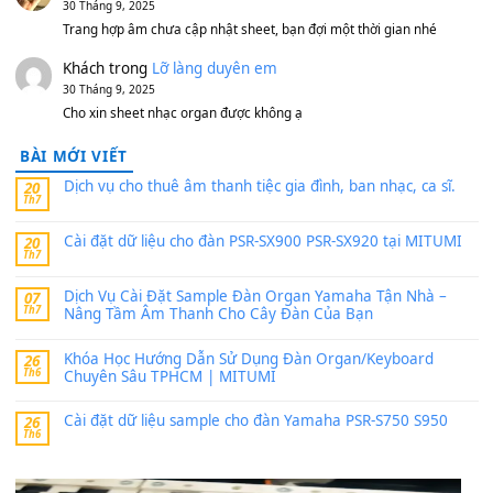
11 Tháng 7, 2026
https://vietkeyboard.vn/bo-du-lieu-sample-mitumi-cho-dan-psr
sx900-psr-sx700/
thaibaoduong68
trong
Bộ dữ liệu Sample MITUMI cho
PSR-SX900 và PSR-SX700
24 Tháng 4, 2026
Có giữ liệu 720 ko tuân e xin với ạ
thaitoanorg
trong
Bộ dữ liệu Sample MITUMI cho Đàn
SX900 và PSR-SX700
24 Tháng 4, 2026
bác ơi cho em hỏi chút , e tải về nhưng chỉ mở dc STYLE , khôn
band tiếng…
MinhTuan89
trong
Lỡ làng duyên em
30 Tháng 9, 2025
Trang hợp âm chưa cập nhật sheet, bạn đợi một thời gian nhé
Khách
trong
Lỡ làng duyên em
30 Tháng 9, 2025