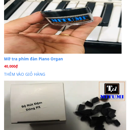
Cho xin sheet nhạc organ được không ạ
BÀI MỚI VIẾT
Dịch vụ cho thuê âm thanh tiệc gia đình, ban nhạc, ca s
20
Th7
Cài đặt dữ liệu cho đàn PSR-SX900 PSR-SX920 tại MIT
20
Th7
Dịch Vụ Cài Đặt Sample Đàn Organ Yamaha Tận Nhà 
07
Th7
Nâng Tầm Âm Thanh Cho Cây Đàn Của Bạn
Khóa Học Hướng Dẫn Sử Dụng Đàn Organ/Keyboard
26
Th6
Chuyên Sâu TPHCM | MITUMI
Cài đặt dữ liệu sample cho đàn Yamaha PSR-S750 S95
26
Th6