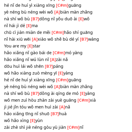
hǎo xiǎng nǐ gào bái de
[C#m]
mó yàng
hǎo xiǎng nǐ wú lùn nǐ
[A]
zài nǎ
dōu huì lái wǒ shēn
[B7]
páng
wǒ hǎo xiàng zuò mèng yī
[E]
yàng
hé nǐ de huí yì xiàng xīng
[C#m]
guāng
yè néng bù néng wèi wǒ
[A]
biàn màn zhǎng
nà shí wǒ bù
[B7]
dǒng nǐ yǒu duō ài
[E]
wǒ
nǐ hái jì dé
[E]
ma
chū cì jiàn miàn de měi
[C#m]
hǎo shí guāng
nǐ hài xiū wēi
[A]
xiào wǒ shě bù dé yí
[B7]
wàng
You are my
[E]
star
hǎo xiǎng nǐ gào bái de
[C#m]
mó yàng
hǎo xiǎng nǐ wú lùn nǐ
[A]
zài nǎ
dōu huì lái wǒ shēn
[B7]
páng
wǒ hǎo xiàng zuò mèng yī
[E]
yàng
hé nǐ de huí yì xiàng xīng
[C#m]
guāng
yè néng bù néng wèi wǒ
[A]
biàn màn zhǎng