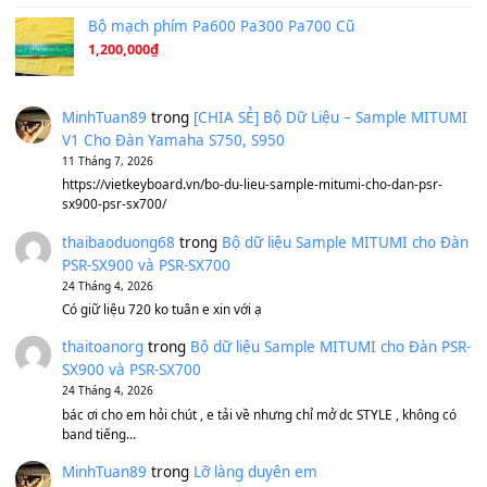
Ta Sẽ Trở Lại
(8.155)
Ông Hoàng Bảy
(8.133)
Avenged Sevenfold - Buried Alive
(8.109)
Sản phẩm dành cho bạn
BEND 4 CHIỀU MTP-5F MEGABEND
1,600,000
₫
Bánh xe Pa600 Pa900
500,000
₫
Bộ mạch phím Pa600 Pa300 Pa700 Cũ
1,200,000
₫
MinhTuan89
trong
[CHIA SẺ] Bộ Dữ Liệu – Sample MI
V1 Cho Đàn Yamaha S750, S950