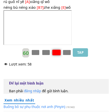
nà shí wǒ bù
[B7]
dǒng ài qíng de mó
[E]
yàng
wǒ men zuì hòu zhàn zài yuè guāng
[C#m]
xià
jì jié jǐn tóu wǒ men huì zài
[A]
nǎ
hǎo xiǎng tīng nǐ shuō
[B7]
huà
wǒ hǎo xìng
[E]
yùn
zài zhè shì jiè néng gòu yù jiàn
[C#m]
nǐ
rú guǒ nǐ yě
[A]
xiǎng qǐ wǒ
néng bù néng xiào
[B7]
zhe xiǎng
[E]
wǒ
60
TAP
Lượt xem:
58