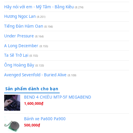
zǒu - 其实不想走
(8.929)
[SHEET] Ánh Trăng Nói Hộ Lòng Tôi - Mạnh Lệ Quân | Intro +
Pinyin
(8.651)
Bóng mây qua thềm
(8.577)
[SHEET PIANO] We Wish You A Merry Christmas
(8.516)
Orange Days - FT Island
(8.315)
Hãy nói với em - Mỹ Tâm - Bằng Kiều
(8.274)
Hương Ngọc Lan
(8.251)
Tiếng Đàn Hàm Oan
(8.194)
Under Pressure
(8.164)
A Long December
(8.155)