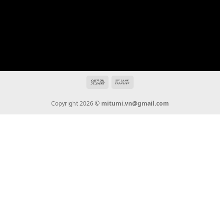
Địa chỉ: 666/5A Đường Ba Tháng Hai, P.14, Q.10, TP HCM
Hotline: 0936 22 90 22
mitumi.vn@gmail.com
THÔNG TIN
Giới Thiệu
Tin Tức
Thanh Toán
Vận Chuyển
Chính Sách Bảo Hành
Liên Hệ
KẾT NỐI CHÚNG TÔI
0936 22 90 22