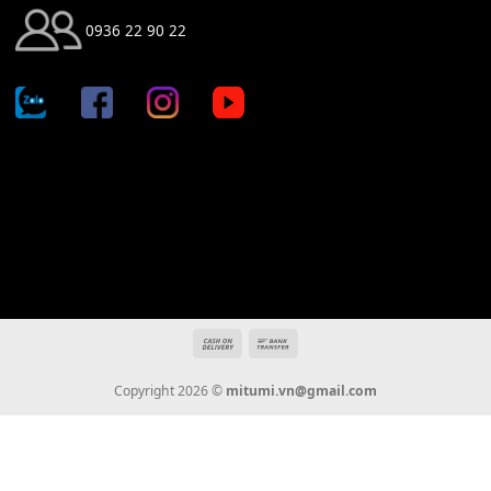
Địa chỉ: 666/5A Đường Ba Tháng Hai, P.14, Q.10, TP HCM
Hotline: 0936 22 90 22
mitumi.vn@gmail.com
THÔNG TIN
Giới Thiệu
Tin Tức
Thanh Toán
Vận Chuyển
Chính Sách Bảo Hành