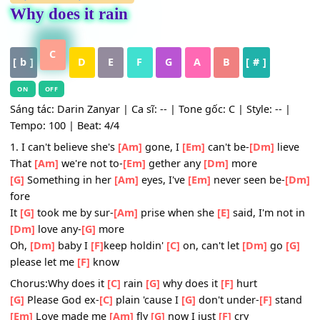
HỢP ÂM
,
Nhạc Quốc Tế
Why does it rain
C
[ b ]
D
E
F
G
A
B
[ # ]
ON
OFF
Sáng tác: Darin Zanyar | Ca sĩ: -- | Tone gốc: C | Style: -- 
Tempo: 100 | Beat: 4/4
1. I can't believe she's
[Am]
gone, I
[Em]
can't be-
[Dm]
li
That
[Am]
we're not to-
[Em]
gether any
[Dm]
more
[G]
Something in her
[Am]
eyes, I've
[Em]
never seen be-
fore
It
[G]
took me by sur-
[Am]
prise when she
[E]
said, I'm no
[Dm]
love any-
[G]
more
Oh,
[Dm]
baby I
[F]
keep holdin'
[C]
on, can't let
[Dm]
go