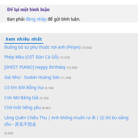
100
TAP
Lượt xem:
161
Để lại một bình luận
Bạn phải
đăng nhập
để gửi bình luận.
Xem nhiều nhất
Buông bỏ sự phụ thuộc nơi anh (Pinyin)
(18.942)
Phép Màu (OST Đàn Cá Gỗ)
(15.618)
[SHEET PIANO] Happy Birthday
(13.920)