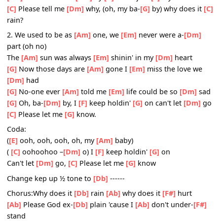
please let me
[F]
know
Chorus:Why does it
[C]
rain
[G]
why does it
[F]
hurt
[G]
Please God ex-
[C]
plain 'cause I
[G]
don't under-
[F]
st
[Em]
Love made me
[Am]
fly
[G]
now I just
[F]
cry
[C]
Please tell me
[Dm]
why, (oh, my ba-
[G]
by) why does 
rain?
2. We used to be as
[Am]
one, we
[Em]
never were a-
[Dm
part (oh no)
The
[Am]
sun was always
[Em]
shinin' in my
[Dm]
heart
[G]
Now those days are
[Am]
gone I
[Em]
miss the love w
[Dm]
had
[G]
No-one ever
[Am]
told me
[Em]
life could be so
[Dm]
[G]
Oh, ba-
[Dm]
by, I
[F]
keep holdin'
[G]
on can't let
[Dm
[C]
Please let me
[G]
know.
Coda:
(
[E]
ooh, ooh, ooh, oh, my
[Am]
baby)
(
[C]
oohoohoo –
[Dm]
o) I
[F]
keep holdin'
[G]
on