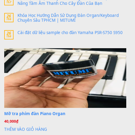
bác ơi cho em hỏi chút , e tải về nhưng chỉ mở dc STYLE , khôn
band tiếng…
MinhTuan89
trong
Lỡ làng duyên em
30 Tháng 9, 2025
Trang hợp âm chưa cập nhật sheet, bạn đợi một thời gian nhé
Khách
trong
Lỡ làng duyên em
30 Tháng 9, 2025
Cho xin sheet nhạc organ được không ạ
BÀI MỚI VIẾT
Dịch vụ cho thuê âm thanh tiệc gia đình, ban nhạc, ca s
20
Th7
Cài đặt dữ liệu cho đàn PSR-SX900 PSR-SX920 tại MIT
20
Th7
Dịch Vụ Cài Đặt Sample Đàn Organ Yamaha Tận Nhà 
07
Th7
Nâng Tầm Âm Thanh Cho Cây Đàn Của Bạn