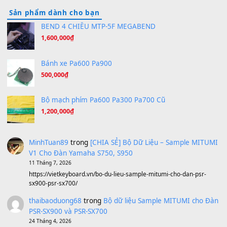
Hãy nói với em - Mỹ Tâm - Bằng Kiều
(8.274)
Hương Ngọc Lan
(8.251)
Tiếng Đàn Hàm Oan
(8.194)
Under Pressure
(8.164)
A Long December
(8.155)
Ta Sẽ Trở Lại
(8.155)
Ông Hoàng Bảy
(8.133)
Avenged Sevenfold - Buried Alive
(8.109)
Sản phẩm dành cho bạn
BEND 4 CHIỀU MTP-5F MEGABEND
1,600,000
₫
Bánh xe Pa600 Pa900