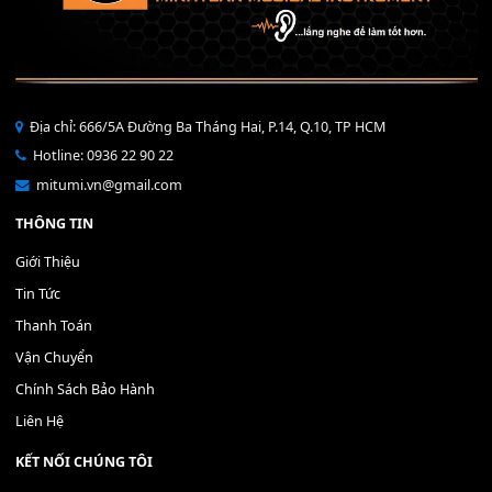
Bộ Nút Đệm Đàn Piano CASIO PX - Giá tốt nhất - Sửa tại n
400,000
₫
THÊM VÀO GIỎ HÀNG