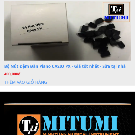
Khóa Học Hướng Dẫn Sử Dụng Đàn Organ/Keyboard
26
Th6
Chuyên Sâu TPHCM | MITUMI
Cài đặt dữ liệu sample cho đàn Yamaha PSR-S750 S95
26
Th6
Mỡ tra phím đàn Piano Organ
40,000
₫
THÊM VÀO GIỎ HÀNG