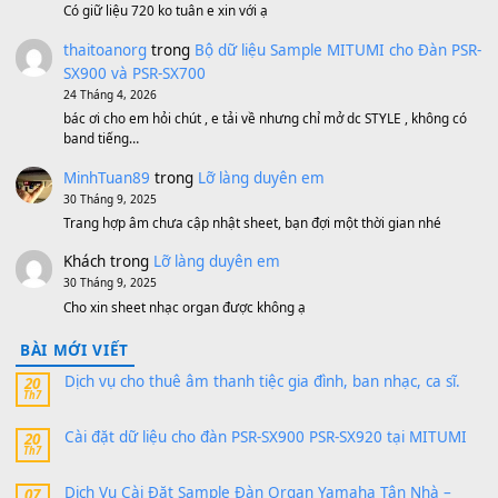
500,000
₫
Bộ mạch phím Pa600 Pa300 Pa700 Cũ
1,200,000
₫
MinhTuan89
trong
[CHIA SẺ] Bộ Dữ Liệu – Sample MI
V1 Cho Đàn Yamaha S750, S950
11 Tháng 7, 2026
https://vietkeyboard.vn/bo-du-lieu-sample-mitumi-cho-dan-psr
sx900-psr-sx700/
thaibaoduong68
trong
Bộ dữ liệu Sample MITUMI cho
PSR-SX900 và PSR-SX700
24 Tháng 4, 2026
Có giữ liệu 720 ko tuân e xin với ạ
thaitoanorg
trong
Bộ dữ liệu Sample MITUMI cho Đàn
SX900 và PSR-SX700
24 Tháng 4, 2026