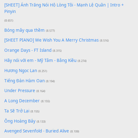
Giá Như - Soobin Hoàng Sơn
(11.359)
Có Em Đời Bỗng Vui
(9.744)
Cơn Mơ Băng Giá
(9.103)
Chờ một tiếng yêu
(8.991)
Lãng Quên Chiều Thu | Anh không muốn ra đi | Qí shí bù xiǎ
zǒu - 其实不想走
(8.929)
[SHEET] Ánh Trăng Nói Hộ Lòng Tôi - Mạnh Lệ Quân | Intro +
Pinyin
(8.651)
Bóng mây qua thềm
(8.577)
[SHEET PIANO] We Wish You A Merry Christmas
(8.516)
Orange Days - FT Island
(8.315)