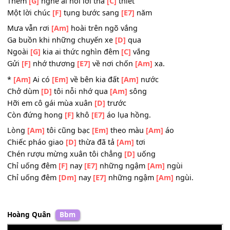
Nhớ quá chao
[F]
ôi
[E7]
tiếng mẹ
[Am]
cười.
Bếp lửa than
[Am]
hồng sao chẳng ấm
Tôi thèm một chiếc bánh chưng
[D]
xanh
Thèm
[G]
nghe ai nói lời tha
[C]
thiết
Một lời chúc
[F]
tụng bước sang
[E7]
năm
Mưa vẫn rơi
[Am]
hoài trên ngõ vắng
Ga buồn khi những chuyến xe
[D]
qua
Ngoài
[G]
kia ai thức nghìn đêm
[C]
vắng
Gửi
[F]
nhớ thương
[E7]
về nơi chốn
[Am]
xa.
*
[Am]
Ai có
[Em]
về bên kia đất
[Am]
nước
Chở dùm
[D]
tôi nỗi nhớ qua
[Am]
sông
Hỡi em cô gái mùa xuân
[D]
trước
Còn đứng hong
[F]
khô
[E7]
áo lụa hồng.
Lòng
[Am]
tôi cũng bạc
[Em]
theo màu
[Am]
áo
Chiếc pháo giao
[D]
thừa đã tả
[Am]
tơi
Chén rượu mừng xuân tôi chẳng
[D]
uống