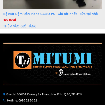
Mỡ tra phím đàn Piano Organ
40,000
₫
THÊM VÀO GIỎ HÀNG