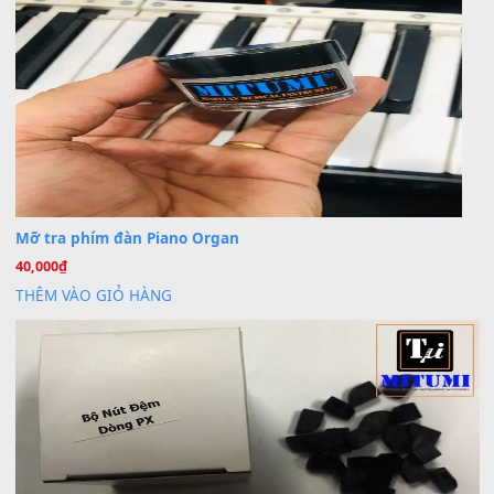
30 Tháng 9, 2025
Cho xin sheet nhạc organ được không ạ
BÀI MỚI VIẾT
Dịch vụ cho thuê âm thanh tiệc gia đình, ban nhạc, ca s
20
Th7
Cài đặt dữ liệu cho đàn PSR-SX900 PSR-SX920 tại MIT
20
Th7
Dịch Vụ Cài Đặt Sample Đàn Organ Yamaha Tận Nhà 
07
Th7
Nâng Tầm Âm Thanh Cho Cây Đàn Của Bạn
Khóa Học Hướng Dẫn Sử Dụng Đàn Organ/Keyboard
26
Th6
Chuyên Sâu TPHCM | MITUMI
Cài đặt dữ liệu sample cho đàn Yamaha PSR-S750 S95
26
Th6