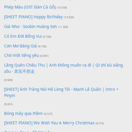
Để lại một bình luận
Bạn phải
đăng nhập
để gửi bình luận.
Xem nhiều nhất
Buông bỏ sự phụ thuộc nơi anh (Pinyin)
(18.942)
Phép Màu (OST Đàn Cá Gỗ)
(15.618)
[SHEET PIANO] Happy Birthday
(13.920)
Giá Như - Soobin Hoàng Sơn
(11.359)
Có Em Đời Bỗng Vui
(9.744)
Cơn Mơ Băng Giá
(9.103)
Chờ một tiếng yêu
(8.991)
Lãng Quên Chiều Thu | Anh không muốn ra đi | Qí shí bù xiǎ