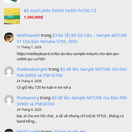
Ta Sẽ Trở Lại
(8.155)
Ông Hoàng Bảy
(8.133)
Avenged Sevenfold - Buried Alive
(8.109)
Sản phẩm dành cho bạn
BEND 4 CHIỀU MTP-5F MEGABEND
1,600,000
₫
Bánh xe Pa600 Pa900
500,000
₫
Bộ mạch phím Pa600 Pa300 Pa700 Cũ
1,200,000
₫
MinhTuan89
trong
[CHIA SẺ] Bộ Dữ Liệu – Sample MI