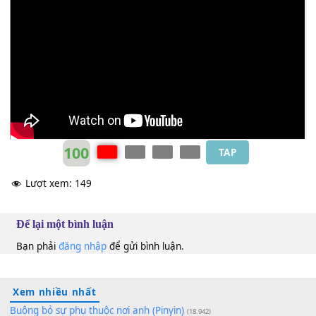
Chỉ uống đêm
[F]
nay
[E7]
những ngậm
[Am]
ngùi
Chỉ uống đêm
[Dm]
nay
[E7]
những ngậm
[Am]
ngùi.
Hoàng Quân
Bbm
100
TAP
Lượt xem:
149