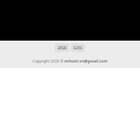
Hotline: 0936 22 90 22
mitumi.vn@gmail.com
THÔNG TIN
Giới Thiệu
Tin Tức
Thanh Toán
Vận Chuyển
Chính Sách Bảo Hành
Liên Hệ
KẾT NỐI CHÚNG TÔI
0936 22 90 22