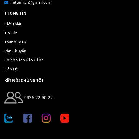
Bộ Nút Đệm Đàn Piano CASIO PX - Giá tốt nhất - Sửa tại n
400,000
₫
THÊM VÀO GIỎ HÀNG
Địa chỉ: 666/5A Đường Ba Tháng Hai, P.14, Q.10, TP HCM