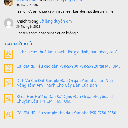
V1 Cho Đàn Yamaha S750, S950
11 Tháng 7, 2026
https://vietkeyboard.vn/bo-du-lieu-sample-mitumi-cho-dan-psr
sx900-psr-sx700/
thaibaoduong68
trong
Bộ dữ liệu Sample MITUMI cho
PSR-SX900 và PSR-SX700
24 Tháng 4, 2026
Có giữ liệu 720 ko tuân e xin với ạ
thaitoanorg
trong
Bộ dữ liệu Sample MITUMI cho Đàn
SX900 và PSR-SX700
24 Tháng 4, 2026
bác ơi cho em hỏi chút , e tải về nhưng chỉ mở dc STYLE , khôn
band tiếng…
MinhTuan89
trong
Lỡ làng duyên em
30 Tháng 9, 2025
Trang hợp âm chưa cập nhật sheet, bạn đợi một thời gian nhé
Khách
trong
Lỡ làng duyên em