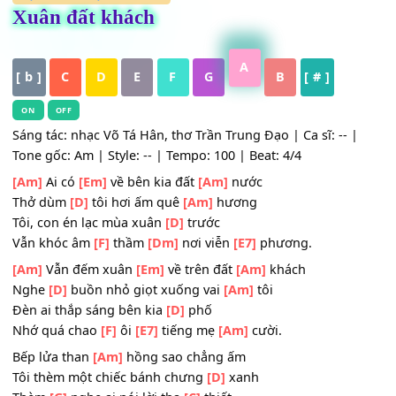
HỢP ÂM
,
Nhạc Trữ Tình
Xuân đất khách
A
[ b ]
C
D
E
F
G
B
[ # ]
ON
OFF
Sáng tác: nhạc Võ Tá Hân, thơ Trần Trung Đạo | Ca sĩ: -- 
Tone gốc: Am | Style: -- | Tempo: 100 | Beat: 4/4
[Am]
Ai có
[Em]
về bên kia đất
[Am]
nước
Thở dùm
[D]
tôi hơi ấm quê
[Am]
hương
Tôi, con én lạc mùa xuân
[D]
trước
Vẫn khóc âm
[F]
thầm
[Dm]
nơi viễn
[E7]
phương.
[Am]
Vẫn đếm xuân
[Em]
về trên đất
[Am]
khách
Nghe
[D]
buồn nhỏ giọt xuống vai
[Am]
tôi
Đèn ai thắp sáng bên kia
[D]
phố