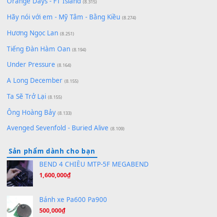
zǒu - 其实不想走
(8.929)
[SHEET] Ánh Trăng Nói Hộ Lòng Tôi - Mạnh Lệ Quân | Intro +
Pinyin
(8.651)
Bóng mây qua thềm
(8.577)
[SHEET PIANO] We Wish You A Merry Christmas
(8.516)
Orange Days - FT Island
(8.315)
Hãy nói với em - Mỹ Tâm - Bằng Kiều
(8.274)
Hương Ngọc Lan
(8.251)
Tiếng Đàn Hàm Oan
(8.194)
Under Pressure
(8.164)
A Long December
(8.155)