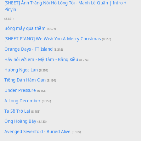
Giá Như - Soobin Hoàng Sơn
(11.359)
Có Em Đời Bỗng Vui
(9.744)
Cơn Mơ Băng Giá
(9.103)
Chờ một tiếng yêu
(8.991)
Lãng Quên Chiều Thu | Anh không muốn ra đi | Qí shí bù xiǎ
zǒu - 其实不想走
(8.929)
[SHEET] Ánh Trăng Nói Hộ Lòng Tôi - Mạnh Lệ Quân | Intro +
Pinyin
(8.651)
Bóng mây qua thềm
(8.577)
[SHEET PIANO] We Wish You A Merry Christmas
(8.516)
Orange Days - FT Island
(8.315)