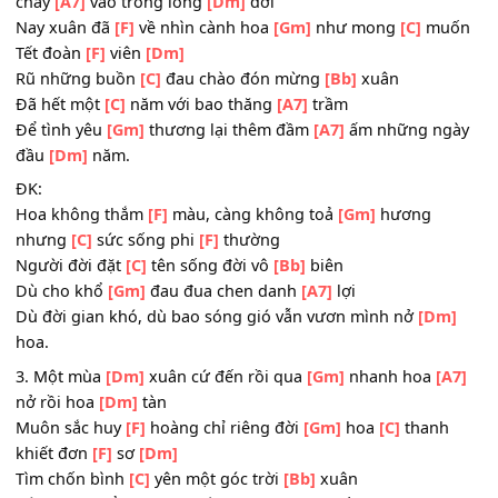
Trả buồn cho
[Gm]
đông, đầy bao sức
[A7]
sống hoa nở
muôn nơi.
2. Dòng thời
[Dm]
gian mang tháng ngày thanh
[Gm]
xu
chảy
[A7]
vào trong lòng
[Dm]
đời
Nay xuân đã
[F]
về nhìn cành hoa
[Gm]
như mong
[C]
mu
Tết đoàn
[F]
viên
[Dm]
Rũ những buồn
[C]
đau chào đón mừng
[Bb]
xuân
Đã hết một
[C]
năm với bao thăng
[A7]
trầm
Để tình yêu
[Gm]
thương lại thêm đầm
[A7]
ấm những n
đầu
[Dm]
năm.
ĐK:
Hoa không thắm
[F]
màu, càng không toả
[Gm]
hương
nhưng
[C]
sức sống phi
[F]
thường
Người đời đặt
[C]
tên sống đời vô
[Bb]
biên
Dù cho khổ
[Gm]
đau đua chen danh
[A7]
lợi
Dù đời gian khó, dù bao sóng gió vẫn vươn mình nở
[Dm
hoa.