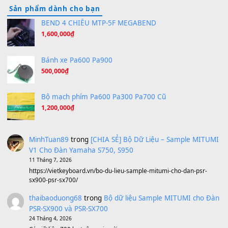
Hãy nói với em - Mỹ Tâm - Bằng Kiều
(8.274)
Hương Ngọc Lan
(8.251)
Tiếng Đàn Hàm Oan
(8.194)
Under Pressure
(8.164)
A Long December
(8.155)
Ta Sẽ Trở Lại
(8.155)
Ông Hoàng Bảy
(8.133)
Avenged Sevenfold - Buried Alive
(8.109)
Sản phẩm dành cho bạn
BEND 4 CHIỀU MTP-5F MEGABEND
1,600,000
₫
Bánh xe Pa600 Pa900