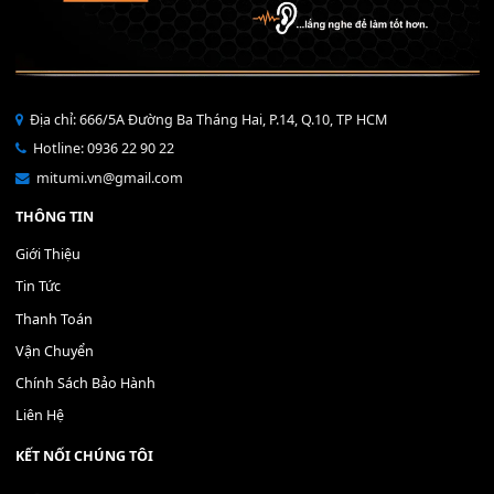
Bộ Nút Đệm Đàn Piano CASIO PX - Giá tốt nhất - Sửa tại n
400,000
₫
THÊM VÀO GIỎ HÀNG