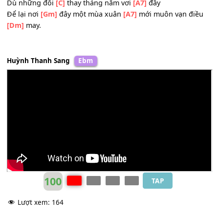
3. Một mùa
[Dm]
xuân cứ đến rồi qua
[Gm]
nhanh hoa
[
nở rồi hoa
[Dm]
tàn
Muôn sắc huy
[F]
hoàng chỉ riêng đời
[Gm]
hoa
[C]
than
khiết đơn
[F]
sơ
[Dm]
Tìm chốn bình
[C]
yên một góc trời
[Bb]
xuân
Dù những đổi
[C]
thay tháng năm vơi
[A7]
đầy
Để lại nơi
[Gm]
đây một mùa xuân
[A7]
mới muôn vạn đi
[Dm]
may.
Huỳnh Thanh Sang
Ebm