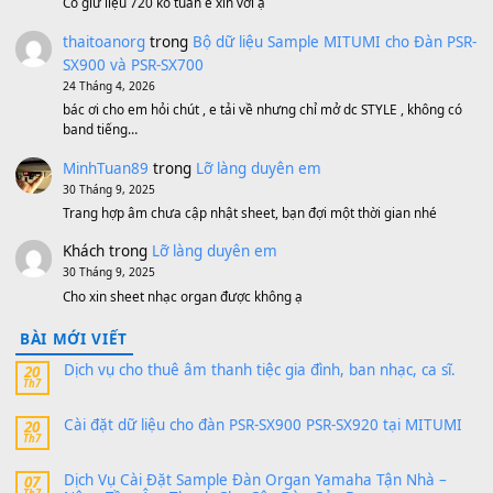
500,000
₫
Bộ mạch phím Pa600 Pa300 Pa700 Cũ
1,200,000
₫
MinhTuan89
trong
[CHIA SẺ] Bộ Dữ Liệu – Sample MI
V1 Cho Đàn Yamaha S750, S950
11 Tháng 7, 2026
https://vietkeyboard.vn/bo-du-lieu-sample-mitumi-cho-dan-psr
sx900-psr-sx700/
thaibaoduong68
trong
Bộ dữ liệu Sample MITUMI cho
PSR-SX900 và PSR-SX700
24 Tháng 4, 2026
Có giữ liệu 720 ko tuân e xin với ạ
thaitoanorg
trong
Bộ dữ liệu Sample MITUMI cho Đàn
SX900 và PSR-SX700
24 Tháng 4, 2026