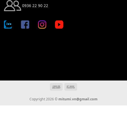
Địa chỉ: 666/5A Đường Ba Tháng Hai, P.14, Q.10, TP HCM
Hotline: 0936 22 90 22
mitumi.vn@gmail.com
THÔNG TIN
Giới Thiệu
Tin Tức
Thanh Toán
Vận Chuyển
Chính Sách Bảo Hành