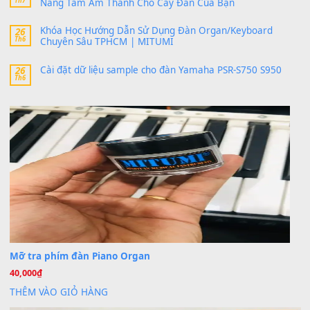
bác ơi cho em hỏi chút , e tải về nhưng chỉ mở dc STYLE , khôn
band tiếng…
MinhTuan89
trong
Lỡ làng duyên em
30 Tháng 9, 2025
Trang hợp âm chưa cập nhật sheet, bạn đợi một thời gian nhé
Khách
trong
Lỡ làng duyên em
30 Tháng 9, 2025
Cho xin sheet nhạc organ được không ạ
BÀI MỚI VIẾT
Dịch vụ cho thuê âm thanh tiệc gia đình, ban nhạc, ca s
20
Th7
Cài đặt dữ liệu cho đàn PSR-SX900 PSR-SX920 tại MIT
20
Th7
Dịch Vụ Cài Đặt Sample Đàn Organ Yamaha Tận Nhà 
07
Th7
Nâng Tầm Âm Thanh Cho Cây Đàn Của Bạn
Khóa Học Hướng Dẫn Sử Dụng Đàn Organ/Keyboard