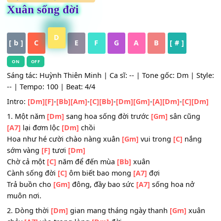
HỢP ÂM
,
Nhạc Trữ Tình
Xuân sống đời
D
[ b ]
C
E
F
G
A
B
[ # ]
ON
OFF
Sáng tác: Huỳnh Thiên Minh | Ca sĩ: -- | Tone gốc: Dm | S
-- | Tempo: 100 | Beat: 4/4
Intro:
[Dm]
[F]
-
[Bb]
[Am]
-
[C]
[Bb]
-
[Dm]
[Gm]
-
[A]
[Dm]
-
[C]
[
1. Một năm
[Dm]
sang hoa sống đời trước
[Gm]
sân cũn
[A7]
lại đơm lộc
[Dm]
chồi
Hoa như hé cười chào nàng xuân
[Gm]
vui trong
[C]
nắn
sớm vàng
[F]
tươi
[Dm]
Chờ cả một
[C]
năm để đến mùa
[Bb]
xuân
Cành sống đời
[C]
ôm biết bao mong
[A7]
đợi