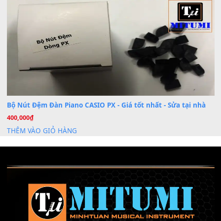
26
Th6
Chuyên Sâu TPHCM | MITUMI
Cài đặt dữ liệu sample cho đàn Yamaha PSR-S750 S95
26
Th6
Mỡ tra phím đàn Piano Organ
40,000
₫
THÊM VÀO GIỎ HÀNG