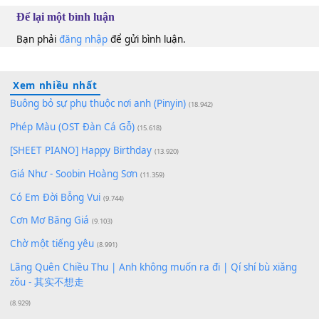
100
TAP
Lượt xem:
164
Để lại một bình luận
Bạn phải
đăng nhập
để gửi bình luận.
Xem nhiều nhất
Buông bỏ sự phụ thuộc nơi anh (Pinyin)
(18.942)
Phép Màu (OST Đàn Cá Gỗ)
(15.618)
[SHEET PIANO] Happy Birthday
(13.920)