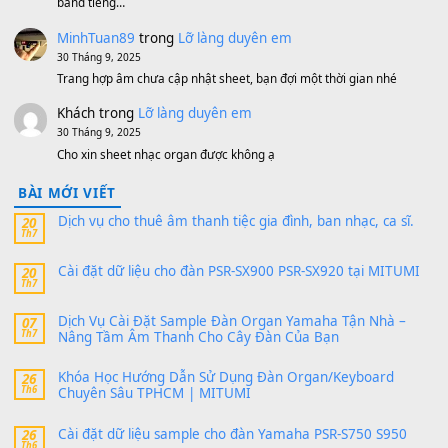
MinhTuan89
trong
[CHIA SẺ] Bộ Dữ Liệu – Sample MI
V1 Cho Đàn Yamaha S750, S950
11 Tháng 7, 2026
https://vietkeyboard.vn/bo-du-lieu-sample-mitumi-cho-dan-psr
sx900-psr-sx700/
thaibaoduong68
trong
Bộ dữ liệu Sample MITUMI cho
PSR-SX900 và PSR-SX700
24 Tháng 4, 2026
Có giữ liệu 720 ko tuân e xin với ạ
thaitoanorg
trong
Bộ dữ liệu Sample MITUMI cho Đàn
SX900 và PSR-SX700
24 Tháng 4, 2026
bác ơi cho em hỏi chút , e tải về nhưng chỉ mở dc STYLE , khôn
band tiếng…
MinhTuan89
trong
Lỡ làng duyên em
30 Tháng 9, 2025
Trang hợp âm chưa cập nhật sheet, bạn đợi một thời gian nhé