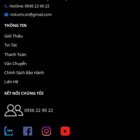
Bộ Nút Đệm Đàn Piano CASIO PX - Giá tốt nhất - Sửa tại n
400,000
₫
THÊM VÀO GIỎ HÀNG