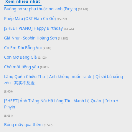
Lượt xem:
162
Để lại một bình luận
Bạn phải
đăng nhập
để gửi bình luận.
Xem nhiều nhất
Buông bỏ sự phụ thuộc nơi anh (Pinyin)
(18.942)
Phép Màu (OST Đàn Cá Gỗ)
(15.618)
[SHEET PIANO] Happy Birthday
(13.920)
Giá Như - Soobin Hoàng Sơn
(11.359)
Có Em Đời Bỗng Vui
(9.744)
Cơn Mơ Băng Giá
(9.103)