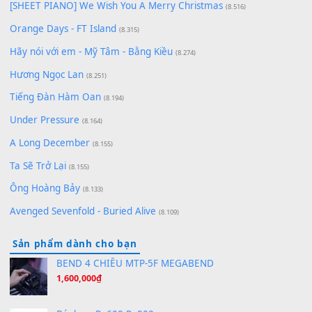
Chờ một tiếng yêu
(8.991)
Lãng Quên Chiều Thu | Anh không muốn ra đi | Qí shí bù xiǎ
zǒu - 其实不想走
(8.929)
[SHEET] Ánh Trăng Nói Hộ Lòng Tôi - Mạnh Lệ Quân | Intro +
Pinyin
(8.651)
Bóng mây qua thềm
(8.577)
[SHEET PIANO] We Wish You A Merry Christmas
(8.516)
Orange Days - FT Island
(8.315)
Hãy nói với em - Mỹ Tâm - Bằng Kiều
(8.274)
Hương Ngọc Lan
(8.251)
Tiếng Đàn Hàm Oan
(8.194)
Under Pressure
(8.164)