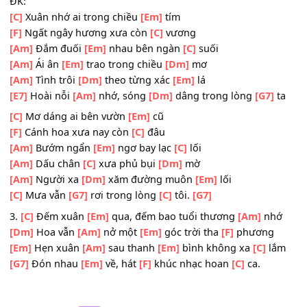
[Am]
xa
[Em]
Cành đào
[Am]
hé nụ
[C]
hồng bên khóm trúc
[G7]
Mắt ai
[Em]
cười chứa
[F]
chan niềm yêu
[C]
thương.
ĐK:
[C]
Xuân nhớ ai trong chiều
[Em]
tím
[F]
Ngất ngây hương xưa còn
[C]
vương
[Am]
Đắm đuối
[Em]
nhau bên ngàn
[C]
suối
[Am]
Ái ân
[Em]
trao trong chiều
[Dm]
mơ
[Am]
Tình trôi
[Dm]
theo từng xác
[Em]
lá
[E7]
Hoài nỗi
[Am]
nhớ, sóng
[Dm]
dâng trong lòng
[G7]
[C]
Mơ dáng ai bên vườn
[Em]
cũ
[F]
Cánh hoa xưa nay còn
[C]
đâu
[Am]
Bướm ngẩn
[Em]
ngơ bay lạc
[C]
lối
[Am]
Dấu chân
[C]
xưa phủ bụi
[Dm]
mờ
[Am]
Người xa
[Dm]
xăm đường muôn
[Em]
lối
[C]
Mưa vẫn
[G7]
rơi trong lòng
[C]
tôi.
[G7]