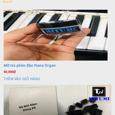
Khách
trong
Lỡ làng duyên em
30 Tháng 9, 2025
Cho xin sheet nhạc organ được không ạ
BÀI MỚI VIẾT
Dịch vụ cho thuê âm thanh tiệc gia đình, ban nhạc, ca s
20
Th7
Cài đặt dữ liệu cho đàn PSR-SX900 PSR-SX920 tại MIT
20
Th7
Dịch Vụ Cài Đặt Sample Đàn Organ Yamaha Tận Nhà 
07
Th7
Nâng Tầm Âm Thanh Cho Cây Đàn Của Bạn
Khóa Học Hướng Dẫn Sử Dụng Đàn Organ/Keyboard
26
Th6
Chuyên Sâu TPHCM | MITUMI
Cài đặt dữ liệu sample cho đàn Yamaha PSR-S750 S95
26
Th6