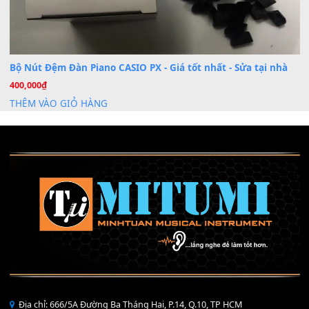
Mỡ tra phím đàn Piano Organ
40,000
₫
THÊM VÀO GIỎ HÀNG