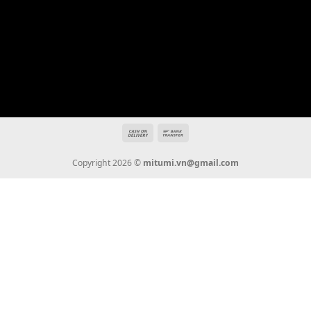
Địa chỉ: 666/5A Đường Ba Tháng Hai, P.14, Q.10, TP HCM
Hotline: 0936 22 90 22
mitumi.vn@gmail.com
THÔNG TIN
Giới Thiệu
Tin Tức
Thanh Toán
Vận Chuyển
Chính Sách Bảo Hành
Liên Hệ
KẾT NỐI CHÚNG TÔI
0936 22 90 22