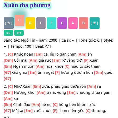
HỢP ÂM
,
Nhạc Trữ Tình
Xuân tha phương
C
[ b ]
D
E
F
G
A
B
[ # ]
ON
OFF
Sáng tác: Ngô Tín - năm: 2000 | Ca sĩ: -- | Tone gốc: C | S
-- | Tempo: 100 | Beat: 4/4
1.
[C]
Khúc hoan
[Em]
ca, líu lo đàn chim
[Am]
én
[Dm]
Cội mai
[Am]
già rực
[Em]
rỡ vàng trời
[F]
Xuân
[Em]
Ngàn muôn
[Am]
hoa, khoe
[C]
màu tô sắc thắm
[G7]
Gió giao
[Em]
tình ngất
[F]
hương đượm hồn
[Dm]
q
[G7]
2.
[C]
Nhớ Xuân
[Em]
xưa, pháo giao thừa rộn
[Am]
rã
[Dm]
Hương khói
[Am]
trầm, vọng
[Em]
chuông chùa ng