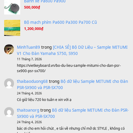
A Long December
(8.155)
Ta Sẽ Trở Lại
(8.155)
Ông Hoàng Bảy
(8.133)
Avenged Sevenfold - Buried Alive
(8.109)
Sản phẩm dành cho bạn
BEND 4 CHIỀU MTP-5F MEGABEND
1,600,000
₫
Bánh xe Pa600 Pa900
500,000
₫
Bộ mạch phím Pa600 Pa300 Pa700 Cũ
1,200,000
₫