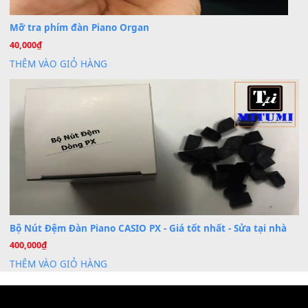
Dịch Vụ Cài Đặt Sample Đàn Organ Yamaha Tận Nhà 
07
Th7
Nâng Tầm Âm Thanh Cho Cây Đàn Của Bạn
Khóa Học Hướng Dẫn Sử Dụng Đàn Organ/Keyboard
26
Th6
Chuyên Sâu TPHCM | MITUMI
Cài đặt dữ liệu sample cho đàn Yamaha PSR-S750 S95
26
Th6
Mỡ tra phím đàn Piano Organ