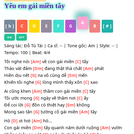
HỢP ÂM
,
Nhạc Trẻ
Yêu em gái miền tây
A
[ b ]
C
D
E
F
G
B
[ # ]
ON
OFF
Sáng tác: Đỗ Tú Tài | Ca sĩ: -- | Tone gốc: Am | Style: -- |
Tempo: 100 | Beat: 4/4
Tôi nghe nói
[Am]
về con gái miền
[C]
tây
Tháo vát đảm
[Dm]
đang thật thà chất
[Am]
phát
Hiền dịu nết
[G]
na vô cùng dễ
[Em]
mến
Khiến tôi nghe
[G]
lòng mình thấy xôn
[C]
xao
Ai cũng khen
[Am]
thầm con gái miền
[C]
tây
Tôi ước mong
[G]
ngày về thăm nơi
[C]
ấy
Để coi lời
[G]
đồn có thiệt hay
[Em]
không