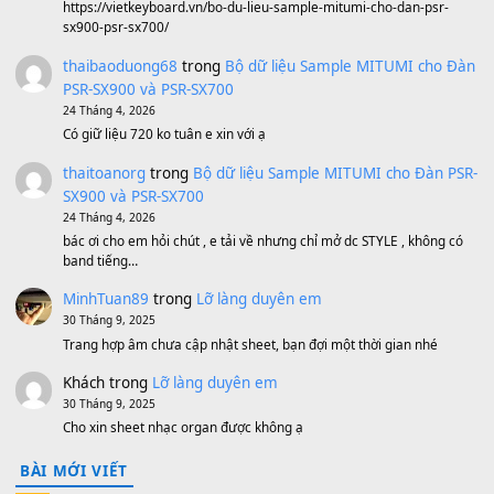
1,600,000
₫
Bánh xe Pa600 Pa900
500,000
₫
Bộ mạch phím Pa600 Pa300 Pa700 Cũ
1,200,000
₫
MinhTuan89
trong
[CHIA SẺ] Bộ Dữ Liệu – Sample MI
V1 Cho Đàn Yamaha S750, S950
11 Tháng 7, 2026
https://vietkeyboard.vn/bo-du-lieu-sample-mitumi-cho-dan-psr
sx900-psr-sx700/
thaibaoduong68
trong
Bộ dữ liệu Sample MITUMI cho
PSR-SX900 và PSR-SX700
24 Tháng 4, 2026
Có giữ liệu 720 ko tuân e xin với ạ