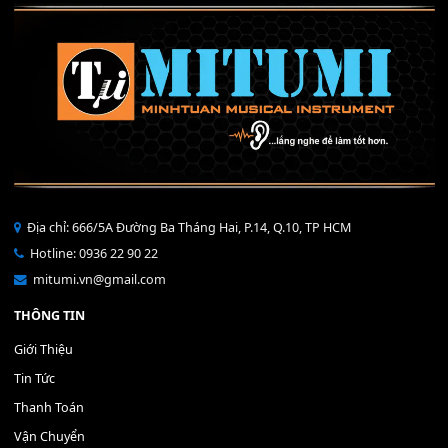
40,000
₫
THÊM VÀO GIỎ HÀNG
Bộ Nút Đệm Đàn Piano CASIO PX - Giá tốt nhất - Sửa tại n
400,000
₫
THÊM VÀO GIỎ HÀNG