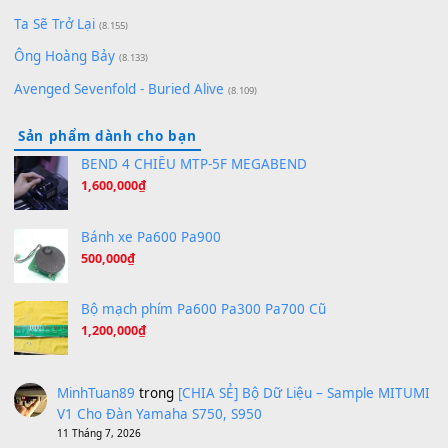
[SHEET PIANO] We Wish You A Merry Christmas
(8.516)
Orange Days - FT Island
(8.315)
Hãy nói với em - Mỹ Tâm - Bằng Kiều
(8.274)
Hương Ngọc Lan
(8.251)
Tiếng Đàn Hàm Oan
(8.194)
Under Pressure
(8.164)
A Long December
(8.155)
Ta Sẽ Trở Lại
(8.155)
Ông Hoàng Bảy
(8.133)
Avenged Sevenfold - Buried Alive
(8.109)
Sản phẩm dành cho bạn
BEND 4 CHIỀU MTP-5F MEGABEND