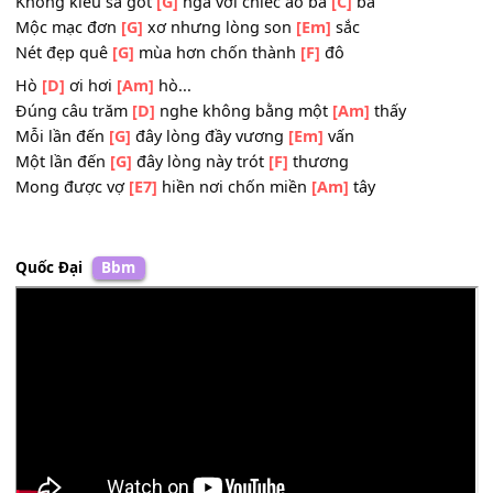
Mong sao tận
[G]
tường cô gái miền
[Am]
tây
Hò
[D]
ơi hơi
[Am]
hò...
Con gái miền
[Dm]
tây quanh năm dưới ruộng
[Am]
vườ
Không kiêu sa gót
[G]
ngà với chiếc áo bà
[C]
ba
Mộc mạc đơn
[G]
xơ nhưng lòng son
[Em]
sắc
Nét đẹp quê
[G]
mùa hơn chốn thành
[F]
đô
Hò
[D]
ơi hơi
[Am]
hò...
Đúng câu trăm
[D]
nghe không bằng một
[Am]
thấy
Mỗi lần đến
[G]
đây lòng đầy vương
[Em]
vấn
Một lần đến
[G]
đây lòng này trót
[F]
thương
Mong được vợ
[E7]
hiền nơi chốn miền
[Am]
tây
Quốc Đại
Bbm