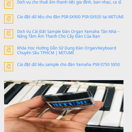
thaitoanorg
trong
Bộ dữ liệu Sample MITUMI cho Đàn
SX900 và PSR-SX700
24 Tháng 4, 2026
bác ơi cho em hỏi chút , e tải về nhưng chỉ mở dc STYLE , khôn
band tiếng…
MinhTuan89
trong
Lỡ làng duyên em
30 Tháng 9, 2025
Trang hợp âm chưa cập nhật sheet, bạn đợi một thời gian nhé
Khách
trong
Lỡ làng duyên em
30 Tháng 9, 2025
Cho xin sheet nhạc organ được không ạ
BÀI MỚI VIẾT
Dịch vụ cho thuê âm thanh tiệc gia đình, ban nhạc, ca s
20
Th7
Cài đặt dữ liệu cho đàn PSR-SX900 PSR-SX920 tại MIT
20
Th7