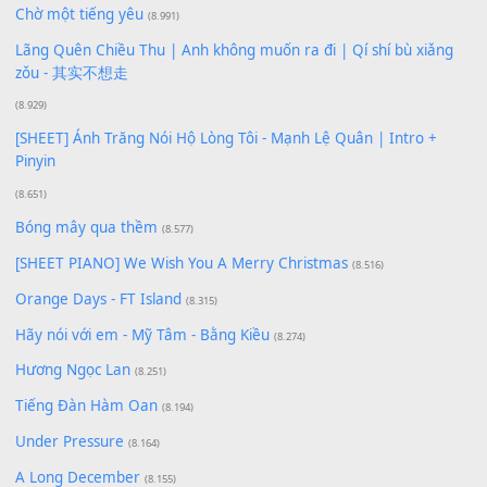
Phép Màu (OST Đàn Cá Gỗ)
(15.618)
[SHEET PIANO] Happy Birthday
(13.920)
Giá Như - Soobin Hoàng Sơn
(11.359)
Có Em Đời Bỗng Vui
(9.744)
Cơn Mơ Băng Giá
(9.103)
Chờ một tiếng yêu
(8.991)
Lãng Quên Chiều Thu | Anh không muốn ra đi | Qí shí bù xiǎ
zǒu - 其实不想走
(8.929)
[SHEET] Ánh Trăng Nói Hộ Lòng Tôi - Mạnh Lệ Quân | Intro +
Pinyin
(8.651)
Bóng mây qua thềm
(8.577)