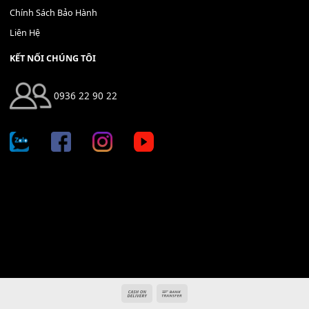
Địa chỉ: 666/5A Đường Ba Tháng Hai, P.14, Q.10, TP HCM
Hotline: 0936 22 90 22
mitumi.vn@gmail.com
THÔNG TIN
Giới Thiệu
Tin Tức