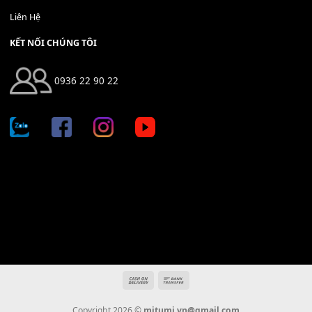
Địa chỉ: 666/5A Đường Ba Tháng Hai, P.14, Q.10, TP HCM
Hotline: 0936 22 90 22
mitumi.vn@gmail.com
THÔNG TIN
Giới Thiệu
Tin Tức
Thanh Toán