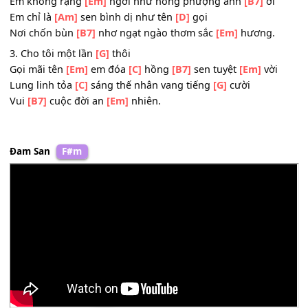
Nhưng
[B7]
vẫn đẹp tên
[Em]
em.
ĐK:
Em không kiêu
[C]
sa như nàng cúc nàng
[G]
lan
Em không rạng
[Em]
ngời như hồng phượng anh
[B7]
ơi
Em chỉ là
[Am]
sen bình dị như tên
[D]
gọi
Nơi chốn bùn
[B7]
nhơ ngạt ngào thơm sắc
[Em]
hương.
3. Cho tôi một lần
[G]
thôi
Gọi mãi tên
[Em]
em đóa
[C]
hồng
[B7]
sen tuyệt
[Em]
vờ
Lung linh tỏa
[C]
sáng thế nhân vang tiếng
[G]
cười
Vui
[B7]
cuộc đời an
[Em]
nhiên.
Đam San
F#m