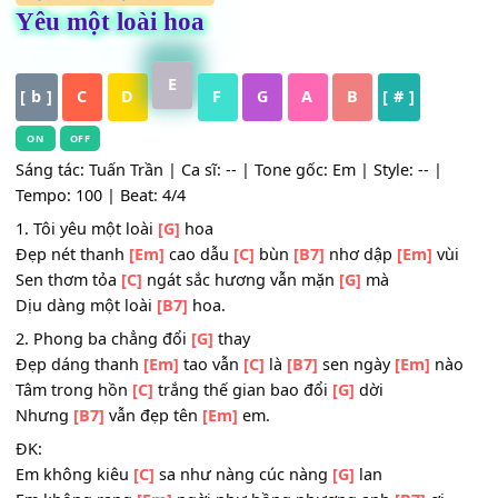
HỢP ÂM
,
Nhạc Trữ Tình
Yêu một loài hoa
E
[ b ]
C
D
F
G
A
B
[ # ]
ON
OFF
Sáng tác: Tuấn Trần | Ca sĩ: -- | Tone gốc: Em | Style: -- |
Tempo: 100 | Beat: 4/4
1. Tôi yêu một loài
[G]
hoa
Đẹp nét thanh
[Em]
cao dẫu
[C]
bùn
[B7]
nhơ dập
[Em]
v
Sen thơm tỏa
[C]
ngát sắc hương vẫn mặn
[G]
mà
Dịu dàng một loài
[B7]
hoa.
2. Phong ba chẳng đổi
[G]
thay
Đẹp dáng thanh
[Em]
tao vẫn
[C]
là
[B7]
sen ngày
[Em]
n
Tâm trong hồn
[C]
trắng thế gian bao đổi
[G]
dời