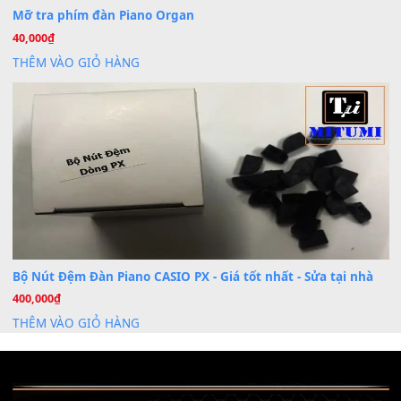
Th7
Nâng Tầm Âm Thanh Cho Cây Đàn Của Bạn
Khóa Học Hướng Dẫn Sử Dụng Đàn Organ/Keyboard
26
Th6
Chuyên Sâu TPHCM | MITUMI
Cài đặt dữ liệu sample cho đàn Yamaha PSR-S750 S95
26
Th6
Mỡ tra phím đàn Piano Organ
40,000
₫