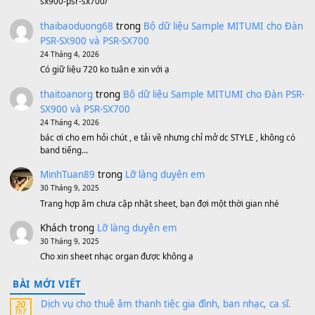
Bánh xe Pa600 Pa900
500,000
₫
Bộ mạch phím Pa600 Pa300 Pa700 Cũ
1,200,000
₫
MinhTuan89
trong
[CHIA SẺ] Bộ Dữ Liệu – Sample MI
V1 Cho Đàn Yamaha S750, S950
11 Tháng 7, 2026
https://vietkeyboard.vn/bo-du-lieu-sample-mitumi-cho-dan-psr
sx900-psr-sx700/
thaibaoduong68
trong
Bộ dữ liệu Sample MITUMI cho
PSR-SX900 và PSR-SX700
24 Tháng 4, 2026
Có giữ liệu 720 ko tuân e xin với ạ
thaitoanorg
trong
Bộ dữ liệu Sample MITUMI cho Đàn