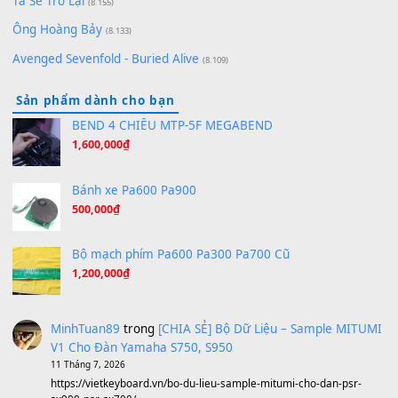
Orange Days - FT Island
(8.315)
Hãy nói với em - Mỹ Tâm - Bằng Kiều
(8.274)
Hương Ngọc Lan
(8.251)
Tiếng Đàn Hàm Oan
(8.194)
Under Pressure
(8.164)
A Long December
(8.155)
Ta Sẽ Trở Lại
(8.155)
Ông Hoàng Bảy
(8.133)
Avenged Sevenfold - Buried Alive
(8.109)
Sản phẩm dành cho bạn
BEND 4 CHIỀU MTP-5F MEGABEND
1,600,000
₫