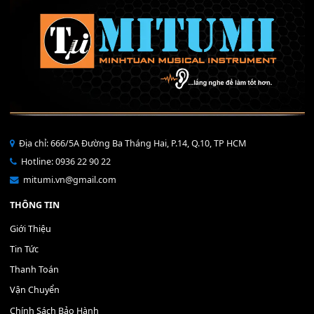
THÊM VÀO GIỎ HÀNG
Bộ Nút Đệm Đàn Piano CASIO PX - Giá tốt nhất - Sửa tại n
400,000
₫
THÊM VÀO GIỎ HÀNG