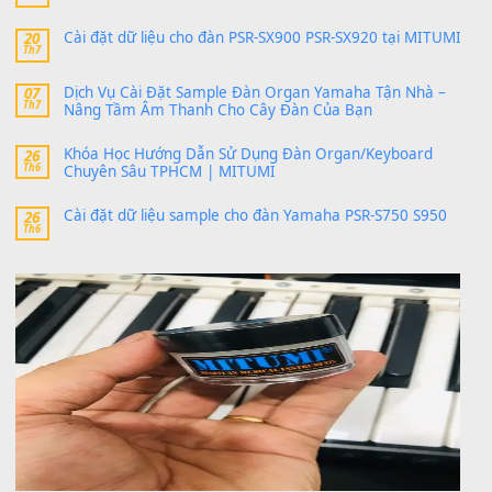
SX900 và PSR-SX700
24 Tháng 4, 2026
bác ơi cho em hỏi chút , e tải về nhưng chỉ mở dc STYLE , khôn
band tiếng…
MinhTuan89
trong
Lỡ làng duyên em
30 Tháng 9, 2025
Trang hợp âm chưa cập nhật sheet, bạn đợi một thời gian nhé
Khách
trong
Lỡ làng duyên em
30 Tháng 9, 2025
Cho xin sheet nhạc organ được không ạ
BÀI MỚI VIẾT
Dịch vụ cho thuê âm thanh tiệc gia đình, ban nhạc, ca s
20
Th7
Cài đặt dữ liệu cho đàn PSR-SX900 PSR-SX920 tại MIT
20
Th7
Dịch Vụ Cài Đặt Sample Đàn Organ Yamaha Tận Nhà 
07