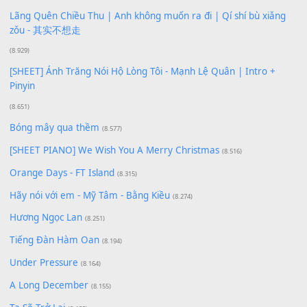
Phép Màu (OST Đàn Cá Gỗ)
(15.618)
[SHEET PIANO] Happy Birthday
(13.920)
Giá Như - Soobin Hoàng Sơn
(11.359)
Có Em Đời Bỗng Vui
(9.744)
Cơn Mơ Băng Giá
(9.103)
Chờ một tiếng yêu
(8.991)
Lãng Quên Chiều Thu | Anh không muốn ra đi | Qí shí bù xiǎ
zǒu - 其实不想走
(8.929)
[SHEET] Ánh Trăng Nói Hộ Lòng Tôi - Mạnh Lệ Quân | Intro +
Pinyin
(8.651)
Bóng mây qua thềm
(8.577)
[SHEET PIANO] We Wish You A Merry Christmas
(8.516)