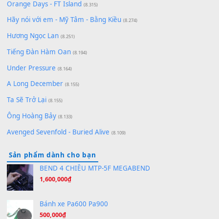
Để lại một bình luận
Bạn phải
đăng nhập
để gửi bình luận.
Xem nhiều nhất
Buông bỏ sự phụ thuộc nơi anh (Pinyin)
(18.942)
Phép Màu (OST Đàn Cá Gỗ)
(15.618)
[SHEET PIANO] Happy Birthday
(13.920)
Giá Như - Soobin Hoàng Sơn
(11.359)
Có Em Đời Bỗng Vui
(9.744)
Cơn Mơ Băng Giá
(9.103)
Chờ một tiếng yêu
(8.991)