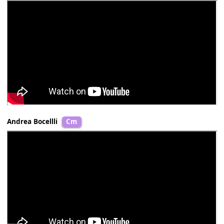
[A7]
Besame besame
[Dm]
mucho
[Am]
Love me forever and
[E]
make all my dreams come
true
[Dm]
Besame besame
[Am]
mucho
[F]
Love me forever and
[B7]
make all my
[E7]
dreams co
[Am]
true
Linda Trang Đài
Am