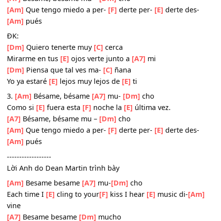
[A7]
Bésame, bésame mu –
[Dm]
cho
[Am]
Que tengo miedo a per-
[F]
derte per-
[E]
derte des
[Am]
pués
2.
[Am]
Bésame, bésame
[A7]
mu-
[Dm]
cho
Como si
[E]
fuera esta
[F]
noche la
[E]
última vez.
[A7]
Bésame, bésame mu –
[Dm]
cho
[Am]
Que tengo miedo a per-
[F]
derte per-
[E]
derte des
[Am]
pués
ĐK:
[Dm]
Quiero tenerte muy
[C]
cerca
Mirarme en tus
[E]
ojos verte junto a
[A7]
mi
[Dm]
Piensa que tal ves ma-
[C]
ñana
Yo ya estaré
[E]
lejos muy lejos de
[E]
ti
3.
[Am]
Bésame, bésame
[A7]
mu-
[Dm]
cho
Como si
[E]
fuera esta
[F]
noche la
[E]
última vez.
[A7]
Bésame, bésame mu –
[Dm]
cho
[Am]
Que tengo miedo a per-
[F]
derte per-
[E]
derte des