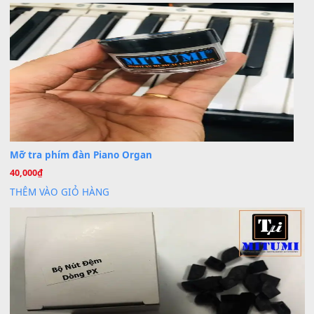
V1 Cho Đàn Yamaha S750, S950
11 Tháng 7, 2026
https://vietkeyboard.vn/bo-du-lieu-sample-mitumi-cho-dan-psr
sx900-psr-sx700/
thaibaoduong68
trong
Bộ dữ liệu Sample MITUMI cho
PSR-SX900 và PSR-SX700
24 Tháng 4, 2026
Có giữ liệu 720 ko tuân e xin với ạ
thaitoanorg
trong
Bộ dữ liệu Sample MITUMI cho Đàn
SX900 và PSR-SX700
24 Tháng 4, 2026
bác ơi cho em hỏi chút , e tải về nhưng chỉ mở dc STYLE , khôn
band tiếng…
MinhTuan89
trong
Lỡ làng duyên em
30 Tháng 9, 2025
Trang hợp âm chưa cập nhật sheet, bạn đợi một thời gian nhé
Khách
trong
Lỡ làng duyên em