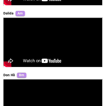
Andrea Bocellli
Cm
Dalida
Am