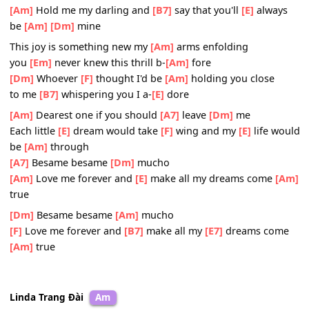
[Am]
pués
------------------
Lời Anh do Dean Martin trình bày
[Am]
Besame besame
[A7]
mu-
[Dm]
cho
Each time I
[E]
cling to your
[F]
kiss I hear
[E]
music di-
[A
vine
[A7]
Besame besame
[Dm]
mucho
[Am]
Hold me my darling and
[B7]
say that you'll
[E]
alwa
be
[Am]
[Dm]
mine
This joy is something new my
[Am]
arms enfolding
you
[Em]
never knew this thrill b-
[Am]
fore
[Dm]
Whoever
[F]
thought I'd be
[Am]
holding you close
to me
[B7]
whispering you I a-
[E]
dore
[Am]
Dearest one if you should
[A7]
leave
[Dm]
me
Each little
[E]
dream would take
[F]
wing and my
[E]
life 
be
[Am]
through