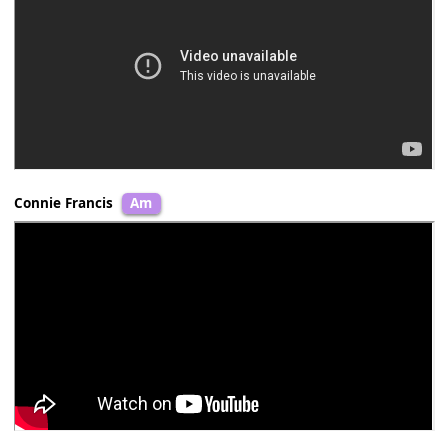
Ngọc Lan
Gm
Như Mai
Gm
Kiều Nga
Am