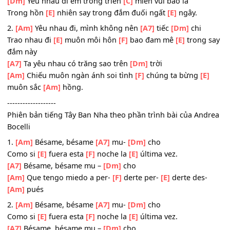
ĐK:
[Dm]
Nơi đây đêm nay ta cùng
[C]
vui ta say sưa
Trong niềm
[E]
hoan ca hòa ngàn câu ân
[A7]
ái
[Dm]
Yêu nhau đi em trong triền
[C]
miên vui bao la
Trong hồn
[E]
nhiên say trong đắm đuối ngất
[E]
ngây.
2.
[Am]
Yêu nhau đi, mình không nên
[A7]
tiếc
[Dm]
chi
Trao nhau đi
[E]
muôn môi hôn
[F]
bao đam mê
[E]
trong
đắm này
[A7]
Ta yêu nhau có trăng sao trên
[Dm]
trời
[Am]
Chiếu muôn ngàn ánh soi tình
[F]
chúng ta bừng
[E
muôn sắc
[Am]
hồng.
-------------------
Phiên bản tiếng Tây Ban Nha theo phần trình bài của An
Bocelli
1.
[Am]
Bésame, bésame
[A7]
mu-
[Dm]
cho
Como si
[E]
fuera esta
[F]
noche la
[E]
última vez.