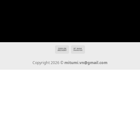
Bộ Nút Đệm Đàn Piano CASIO PX - Giá tốt nhất - Sửa tại n
400,000
₫
THÊM VÀO GIỎ HÀNG