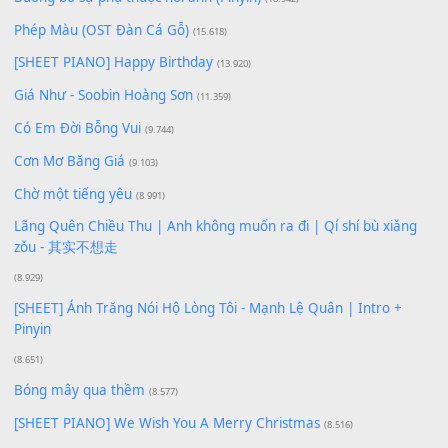
Duy Trác (trước 75)
C#m
100
TAP
Lượt xem:
182