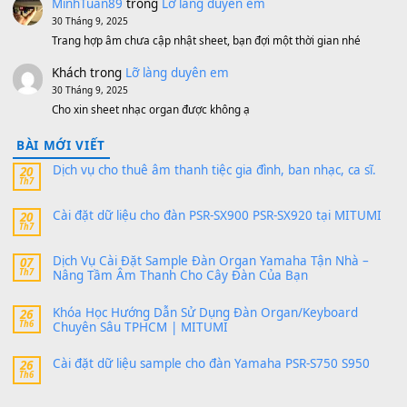
Ta Sẽ Trở Lại
(8.155)
Ông Hoàng Bảy
(8.133)
Avenged Sevenfold - Buried Alive
(8.109)
Sản phẩm dành cho bạn
BEND 4 CHIỀU MTP-5F MEGABEND
1,600,000
₫
Bánh xe Pa600 Pa900
500,000
₫
Bộ mạch phím Pa600 Pa300 Pa700 Cũ
1,200,000
₫
MinhTuan89
trong
[CHIA SẺ] Bộ Dữ Liệu – Sample MI