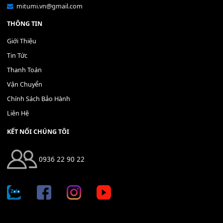
Mỡ tra phím đàn Piano Organ
40,000
₫
THÊM VÀO GIỎ HÀNG