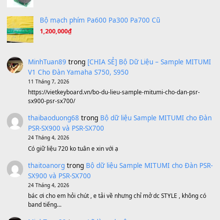
Lãng Quên Chiều Thu | Anh không muốn ra đi | Qí shí bù xiǎ
zǒu - 其实不想走
(8.929)
[SHEET] Ánh Trăng Nói Hộ Lòng Tôi - Mạnh Lệ Quân | Intro +
Pinyin
(8.651)
Bóng mây qua thềm
(8.577)
[SHEET PIANO] We Wish You A Merry Christmas
(8.516)
Orange Days - FT Island
(8.315)
Hãy nói với em - Mỹ Tâm - Bằng Kiều
(8.274)
Hương Ngọc Lan
(8.251)
Tiếng Đàn Hàm Oan
(8.194)
Under Pressure
(8.164)
A Long December
(8.155)