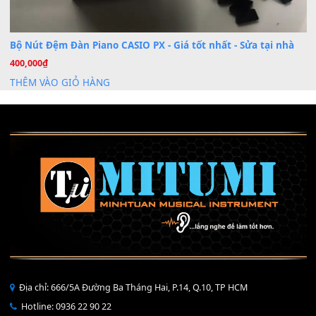
30 Tháng 9, 2025
Cho xin sheet nhạc organ được không ạ
BÀI MỚI VIẾT
Dịch vụ cho thuê âm thanh tiệc gia đình, ban nhạc, ca s
20
Th7
Cài đặt dữ liệu cho đàn PSR-SX900 PSR-SX920 tại MIT
20
Th7
Dịch Vụ Cài Đặt Sample Đàn Organ Yamaha Tận Nhà 
07
Th7
Nâng Tầm Âm Thanh Cho Cây Đàn Của Bạn
Khóa Học Hướng Dẫn Sử Dụng Đàn Organ/Keyboard
26
Th6
Chuyên Sâu TPHCM | MITUMI
Cài đặt dữ liệu sample cho đàn Yamaha PSR-S750 S95
26
Th6