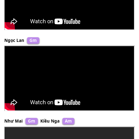
Don Hồ
Bm