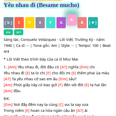
HỢP ÂM
,
Nhạc Ngoại - Lời Việt
Yêu nhau đi (Besame mucho)
A
[ b ]
C
D
E
F
G
B
[ # ]
ON
OFF
Sáng tác: Consuelo Velázquez - Lời Việt: Trường Kỳ - năm
1940 | Ca sĩ: -- | Tone gốc: Am | Style: -- | Tempo: 100 | 
4/4
* Lời Việt theo trình bày của ca sĩ Như Mai
1.
[Am]
Yêu nhau đi, đời đâu có
[A7]
nghĩa
[Dm]
chi
Yêu nhau đi
[E]
ta lo chi
[F]
cho đôi mi
[E]
thêm phai úa 
[A7]
Ta yêu nhau cớ sao em âu
[Dm]
sầu?
[Am]
Phút giây này có bao giờ
[F]
đến với đời
[E]
ta hai l
[Am]
đâu.