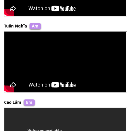
Dean Martin
Cm
Minh Xuân
Abm