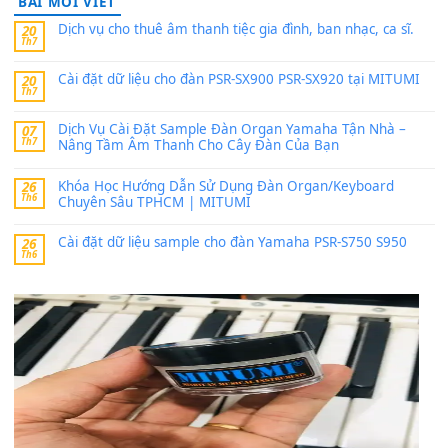
PSR-SX900 và PSR-SX700
24 Tháng 4, 2026
Có giữ liệu 720 ko tuân e xin với ạ
thaitoanorg
trong
Bộ dữ liệu Sample MITUMI cho Đàn
SX900 và PSR-SX700
24 Tháng 4, 2026
bác ơi cho em hỏi chút , e tải về nhưng chỉ mở dc STYLE , khôn
band tiếng…
MinhTuan89
trong
Lỡ làng duyên em
30 Tháng 9, 2025
Trang hợp âm chưa cập nhật sheet, bạn đợi một thời gian nhé
Khách
trong
Lỡ làng duyên em
30 Tháng 9, 2025
Cho xin sheet nhạc organ được không ạ
BÀI MỚI VIẾT
Dịch vụ cho thuê âm thanh tiệc gia đình, ban nhạc, ca s
20
Th7