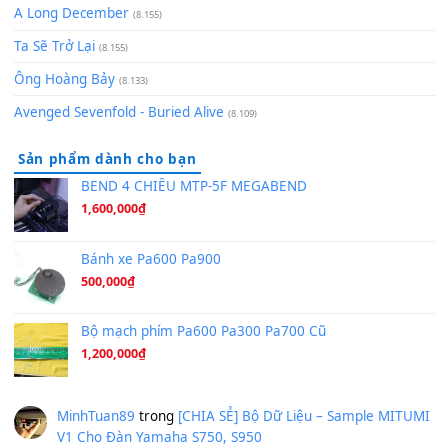
(8.651)
Bóng mây qua thềm
(8.577)
[SHEET PIANO] We Wish You A Merry Christmas
(8.516)
Orange Days - FT Island
(8.315)
Hãy nói với em - Mỹ Tâm - Bằng Kiều
(8.274)
Hương Ngọc Lan
(8.251)
Tiếng Đàn Hàm Oan
(8.194)
Under Pressure
(8.164)
A Long December
(8.155)
Ta Sẽ Trở Lại
(8.155)
Ông Hoàng Bảy
(8.133)
Avenged Sevenfold - Buried Alive
(8.109)