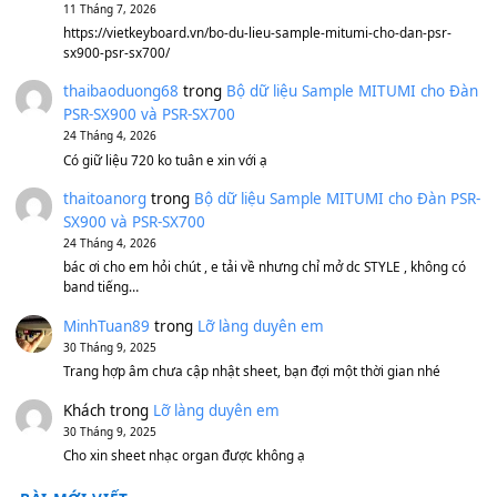
Sản phẩm dành cho bạn
BEND 4 CHIỀU MTP-5F MEGABEND
1,600,000
₫
Bánh xe Pa600 Pa900
500,000
₫
Bộ mạch phím Pa600 Pa300 Pa700 Cũ
1,200,000
₫
MinhTuan89
trong
[CHIA SẺ] Bộ Dữ Liệu – Sample MI
V1 Cho Đàn Yamaha S750, S950
11 Tháng 7, 2026
https://vietkeyboard.vn/bo-du-lieu-sample-mitumi-cho-dan-psr
sx900-psr-sx700/
thaibaoduong68
trong
Bộ dữ liệu Sample MITUMI cho