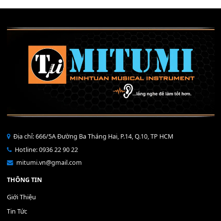
Mỡ tra phím đàn Piano Organ
40,000
₫
THÊM VÀO GIỎ HÀNG
Bộ Nút Đệm Đàn Piano CASIO PX - Giá tốt nhất - Sửa tại n
400,000
₫