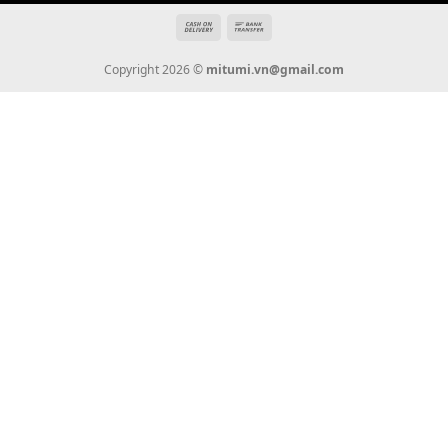
THÔNG TIN
Giới Thiệu
Tin Tức
Thanh Toán
Vận Chuyển
Chính Sách Bảo Hành
Liên Hệ
KẾT NỐI CHÚNG TÔI
0936 22 90 22