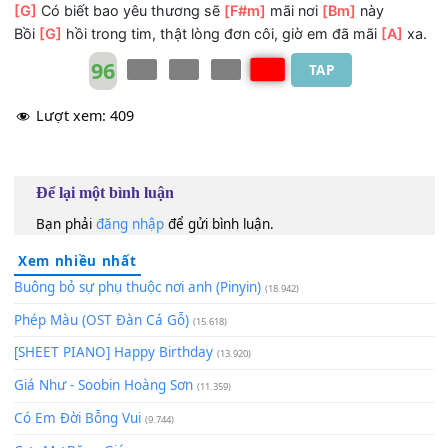
Giờ còn lại
[G]
đây bao nhiêu câu hứa có biết
[F#m]
chăn
quên nhưng
[Bm]
với anh vẫn là
Là
[G]
ngày hôm qua chỉ
[A]
cần em quay về
[D]
đây
*
[G]
Dòng người như đông hơn trên phố vắng
[D]
Có bước chân ai đang đi ngỡ em quay về
[G]
Đợi chờ nơi
[A]
đây lặng nhìn nơi
[D]
xa theo nỗi nhớ
mong
[G]
Có biết bao yêu thương sẽ
[F#m]
mãi nơi
[Bm]
này
Bồi
[G]
hồi trong tim, thật lòng đơn côi, giờ em đã mãi
[A]
96
TAP
Lượt xem:
409
Để lại một bình luận
Bạn phải
đăng nhập
để gửi bình luận.