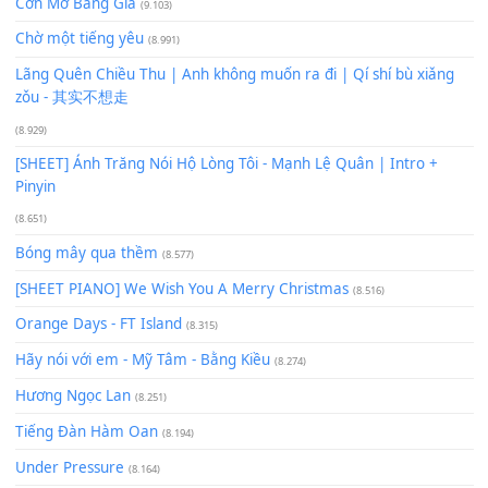
Xem nhiều nhất
Buông bỏ sự phụ thuộc nơi anh (Pinyin)
(18.942)
Phép Màu (OST Đàn Cá Gỗ)
(15.618)
[SHEET PIANO] Happy Birthday
(13.920)
Giá Như - Soobin Hoàng Sơn
(11.359)
Có Em Đời Bỗng Vui
(9.744)
Cơn Mơ Băng Giá
(9.103)
Chờ một tiếng yêu
(8.991)
Lãng Quên Chiều Thu | Anh không muốn ra đi | Qí shí bù xiǎ
zǒu - 其实不想走
(8.929)
[SHEET] Ánh Trăng Nói Hộ Lòng Tôi - Mạnh Lệ Quân | Intro +
Pinyin