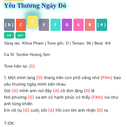
HỢP ÂM
Yêu Thương Ngày Đó
D
[ b ]
C
E
F
G
A
B
[ # ]
ON
OFF
Sáng tác: KHoa Phạm
| Tone gốc: D | Tempo: 96 | Beat: 4/4
Ca Sĩ: Soobin Hoàng Sơn
Tone hiện tại:
[D]
1. Một mình lang
[G]
thang trên con phố vắng nhớ
[F#m]
yêu thương ngày mình bên nhau
Giờ
[G]
mình anh nơi đây
[A]
cô đơn lặng
[D]
lẽ
Nơi phương
[G]
xa em có hạnh phúc có thấy
[F#m]
vui n