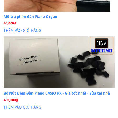
Cài đặt dữ liệu cho đàn PSR-SX900 PSR-SX920 tại MIT
20
Th7
Dịch Vụ Cài Đặt Sample Đàn Organ Yamaha Tận Nhà 
07
Th7
Nâng Tầm Âm Thanh Cho Cây Đàn Của Bạn
Khóa Học Hướng Dẫn Sử Dụng Đàn Organ/Keyboard
26
Th6
Chuyên Sâu TPHCM | MITUMI
Cài đặt dữ liệu sample cho đàn Yamaha PSR-S750 S95
26
Th6