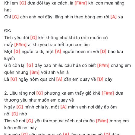
anh từng khiến
Em nở nụ
[G]
cười, bồi
[A]
hồi con tim anh nhận
[D]
ra.
T-ĐK:
Khi em
[G]
đưa đôi tay xa cách, là
[F#m]
khi cơn mưa nặ
hạt
Chỉ
[G]
còn anh nơi đây, lặng nhìn theo bóng em rời
[A]
x
ĐK:
Tình yêu đôi
[G]
khi không như khi ta ước muốn có
mấy
[F#m]
ai khi yêu trao hết trọn con tim
Một
[G]
người ra đi, một
[A]
người hoen mi với
[D]
bao lư
luyến
Giờ còn lại
[G]
đây bao nhiêu câu hứa có biết
[F#m]
chăn
quên nhưng
[Bm]
với anh vẫn là
Là
[G]
ngày hôm qua chỉ
[A]
cần em quay về
[D]
đây
2. Liệu rằng nơi
[G]
phương xa em thấy gió khẽ
[F#m]
đư