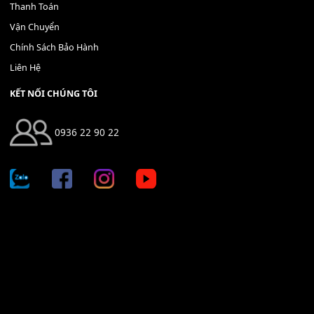
THÊM VÀO GIỎ HÀNG
Địa chỉ: 666/5A Đường Ba Tháng Hai, P.14, Q.10, TP HCM
Hotline: 0936 22 90 22
mitumi.vn@gmail.com