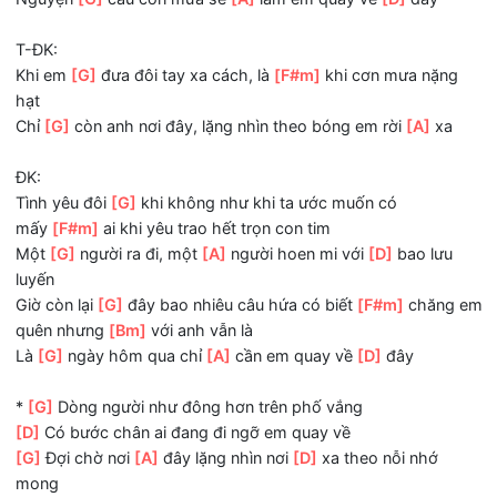
thương yêu như muốn em quay về
Ngày
[G]
mình chia ly, một
[A]
mình anh nơi đây ấp ôm
nỗi
[D]
nhớ
Tìm về nơi
[G]
yêu thương xa cách chỉ muốn
[F#m]
mong
luôn mãi nơi này
Nguyện
[G]
cầu cơn mưa sẽ
[A]
làm em quay về
[D]
đây
T-ĐK:
Khi em
[G]
đưa đôi tay xa cách, là
[F#m]
khi cơn mưa nặ
hạt
Chỉ
[G]
còn anh nơi đây, lặng nhìn theo bóng em rời
[A]
x
ĐK:
Tình yêu đôi
[G]
khi không như khi ta ước muốn có
mấy
[F#m]
ai khi yêu trao hết trọn con tim
Một
[G]
người ra đi, một
[A]
người hoen mi với
[D]
bao lư
luyến