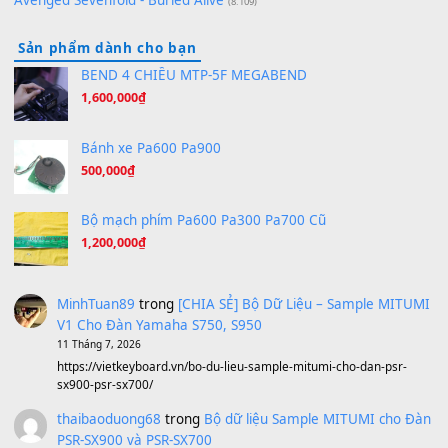
Orange Days - FT Island
(8.315)
Hãy nói với em - Mỹ Tâm - Bằng Kiều
(8.274)
Hương Ngọc Lan
(8.251)
Tiếng Đàn Hàm Oan
(8.194)
Under Pressure
(8.164)
A Long December
(8.155)
Ta Sẽ Trở Lại
(8.155)
Ông Hoàng Bảy
(8.133)
Avenged Sevenfold - Buried Alive
(8.109)
Sản phẩm dành cho bạn
BEND 4 CHIỀU MTP-5F MEGABEND
1,600,000
₫