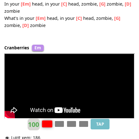
It's the
[Em]
same old theme since
[C]
1916
In your
[G]
head, in your head, they're still
[D]
fighting
With their
[Em]
tanks and their bombs and their
[C]
bom
and their Guns,
In your
[G]
head, in your head, they're
[D]
dying.
Chorus
In your
[Em]
head, in your
[C]
head, zombie,
[G]
zombie,
zombie
What's in your
[Em]
head, in your
[C]
head, zombie,
[G]
zombie,
[D]
zombie
Cranberries
Em