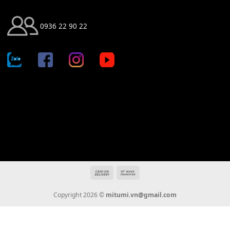
Địa chỉ: 666/5A Đường Ba Tháng Hai, P.14, Q.10, TP HCM
Hotline: 0936 22 90 22
mitumi.vn@gmail.com
THÔNG TIN
Giới Thiệu
Tin Tức
Thanh Toán
Vận Chuyển