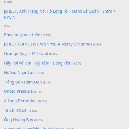
[SHEET PIANO] Happy Birthday
(13.920)
Giá Như - Soobin Hoàng Sơn
(11.359)
Có Em Đời Bỗng Vui
(9.744)
Cơn Mơ Băng Giá
(9.103)
Chờ một tiếng yêu
(8.991)
Lãng Quên Chiều Thu | Anh không muốn ra đi | Qí shí bù xiǎ
zǒu - 其实不想走
(8.929)
[SHEET] Ánh Trăng Nói Hộ Lòng Tôi - Mạnh Lệ Quân | Intro +
Pinyin
(8.651)
Bóng mây qua thềm
(8.577)
[SHEET PIANO] We Wish You A Merry Christmas
(8.516)