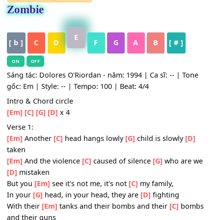
HỢP ÂM
,
Nhạc Quốc Tế
Zombie
E
[ b ]
C
D
F
G
A
B
[ # ]
ON
OFF
Sáng tác: Dolores O'Riordan - năm: 1994 | Ca sĩ: -- | Ton
gốc: Em | Style: -- | Tempo: 100 | Beat: 4/4
Intro & Chord circle
[Em]
[C]
[G]
[D]
x 4
Verse 1:
[Em]
Another
[C]
head hangs lowly
[G]
child is slowly
[D]
taken
[Em]
And the violence
[C]
caused of silence
[G]
who are 
[D]
mistaken