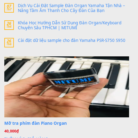
24 Tháng 4, 2026
bác ơi cho em hỏi chút , e tải về nhưng chỉ mở dc STYLE , khôn
band tiếng…
MinhTuan89
trong
Lỡ làng duyên em
30 Tháng 9, 2025
Trang hợp âm chưa cập nhật sheet, bạn đợi một thời gian nhé
Khách
trong
Lỡ làng duyên em
30 Tháng 9, 2025
Cho xin sheet nhạc organ được không ạ
BÀI MỚI VIẾT
Dịch vụ cho thuê âm thanh tiệc gia đình, ban nhạc, ca s
20
Th7
Cài đặt dữ liệu cho đàn PSR-SX900 PSR-SX920 tại MIT
20
Th7
Dịch Vụ Cài Đặt Sample Đàn Organ Yamaha Tận Nhà 
07
Th7
Nâng Tầm Âm Thanh Cho Cây Đàn Của Bạn