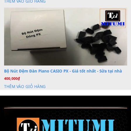
Khóa Học Hướng Dẫn Sử Dụng Đàn Organ/Keyboard
26
Th6
Chuyên Sâu TPHCM | MITUMI
Cài đặt dữ liệu sample cho đàn Yamaha PSR-S750 S95
26
Th6
Mỡ tra phím đàn Piano Organ
40,000
₫