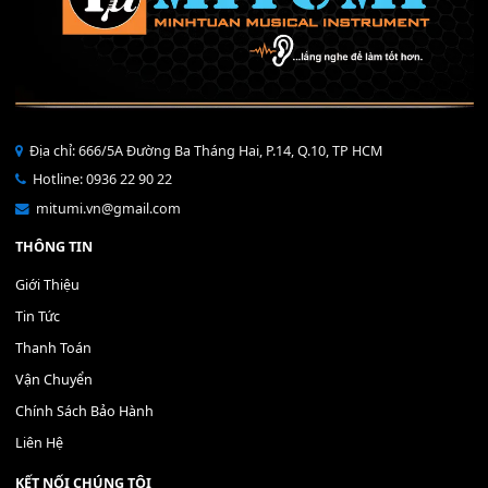
THÊM VÀO GIỎ HÀNG
Bộ Nút Đệm Đàn Piano CASIO PX - Giá tốt nhất - Sửa tại n
400,000
₫
THÊM VÀO GIỎ HÀNG