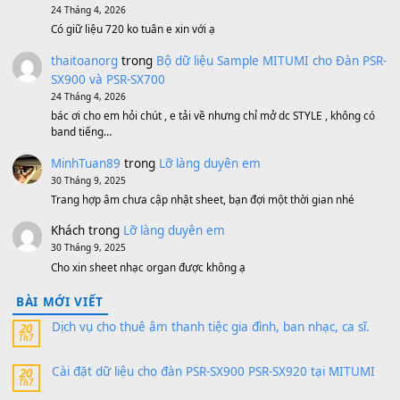
Bánh xe Pa600 Pa900
500,000
₫
Bộ mạch phím Pa600 Pa300 Pa700 Cũ
1,200,000
₫
MinhTuan89
trong
[CHIA SẺ] Bộ Dữ Liệu – Sample MI
V1 Cho Đàn Yamaha S750, S950
11 Tháng 7, 2026
https://vietkeyboard.vn/bo-du-lieu-sample-mitumi-cho-dan-psr
sx900-psr-sx700/
thaibaoduong68
trong
Bộ dữ liệu Sample MITUMI cho
PSR-SX900 và PSR-SX700
24 Tháng 4, 2026
Có giữ liệu 720 ko tuân e xin với ạ
thaitoanorg
trong
Bộ dữ liệu Sample MITUMI cho Đàn
SX900 và PSR-SX700