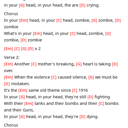
But you
[Em]
see it's not me, it's not
[C]
my family,
In your
[G]
head, in your head, they are
[D]
fighting
With their
[Em]
tanks and their bombs and their
[C]
bom
and their guns
in your
[G]
head, in your head, the are
[D]
crying.
Chorus
In your
[Em]
head, in your
[C]
head, zombie,
[G]
zombie,
zombie
What's in your
[Em]
head, in your
[C]
head, zombie,
[G]
zombie,
[D]
zombie
[Em]
[C]
[G]
[D]
x 2
Verse 2:
[Em]
Another
[C]
mother's breaking,
[G]
heart is taking
[
over.
[Em]
When the violence
[C]
caused silence,
[G]
we must b
[D]
mistaken.