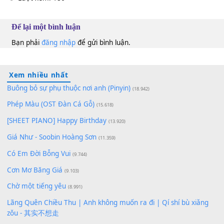
100
TAP
Lượt xem:
186
Để lại một bình luận
Bạn phải
đăng nhập
để gửi bình luận.
Xem nhiều nhất
Buông bỏ sự phụ thuộc nơi anh (Pinyin)
(18.942)
Phép Màu (OST Đàn Cá Gỗ)
(15.618)