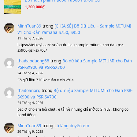
Ông Hoàng Bảy
(8.133)
Avenged Sevenfold - Buried Alive
(8.109)
Sản phẩm dành cho bạn
BEND 4 CHIỀU MTP-5F MEGABEND
1,600,000
₫
Bánh xe Pa600 Pa900
500,000
₫
Bộ mạch phím Pa600 Pa300 Pa700 Cũ
1,200,000
₫
MinhTuan89
trong
[CHIA SẺ] Bộ Dữ Liệu – Sample MI
V1 Cho Đàn Yamaha S750, S950
11 Tháng 7, 2026