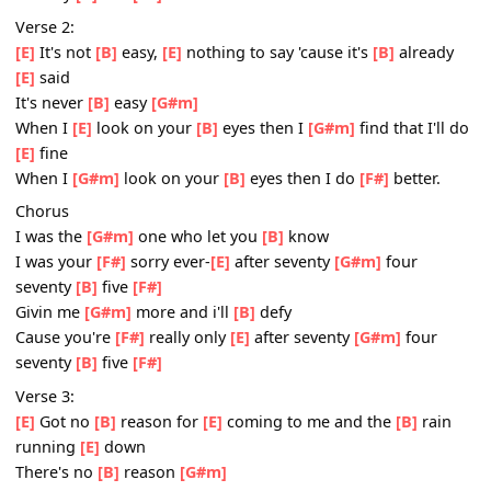
Chorus:
I was the
[G#m]
one who let you
[B]
know
I was your
[F#]
sorry ever-
[E]
after seventy
[G#m]
four
seventy
[B]
five
[F#]
Verse 2:
[E]
It's not
[B]
easy,
[E]
nothing to say 'cause it's
[B]
alrea
[E]
said
It's never
[B]
easy
[G#m]
When I
[E]
look on your
[B]
eyes then I
[G#m]
find that I'l
[E]
fine
When I
[G#m]
look on your
[B]
eyes then I do
[F#]
better.
Chorus
I was the
[G#m]
one who let you
[B]
know
I was your
[F#]
sorry ever-
[E]
after seventy
[G#m]
four
seventy
[B]
five
[F#]
Givin me
[G#m]
more and i'll
[B]
defy
Cause you're
[F#]
really only
[E]
after seventy
[G#m]
four