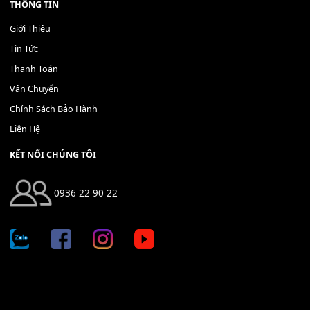
Bộ Nút Đệm Đàn Piano CASIO PX - Giá tốt nhất - Sửa tại n
400,000
₫
THÊM VÀO GIỎ HÀNG
Địa chỉ: 666/5A Đường Ba Tháng Hai, P.14, Q.10, TP HCM
Hotline: 0936 22 90 22