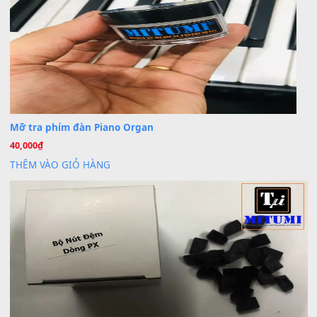
BÀI MỚI VIẾT
Dịch vụ cho thuê âm thanh tiệc gia đình, ban nhạc, ca s
20
Th7
Cài đặt dữ liệu cho đàn PSR-SX900 PSR-SX920 tại MIT
20
Th7
Dịch Vụ Cài Đặt Sample Đàn Organ Yamaha Tận Nhà 
07
Th7
Nâng Tầm Âm Thanh Cho Cây Đàn Của Bạn
Khóa Học Hướng Dẫn Sử Dụng Đàn Organ/Keyboard
26
Th6
Chuyên Sâu TPHCM | MITUMI
Cài đặt dữ liệu sample cho đàn Yamaha PSR-S750 S95
26
Th6