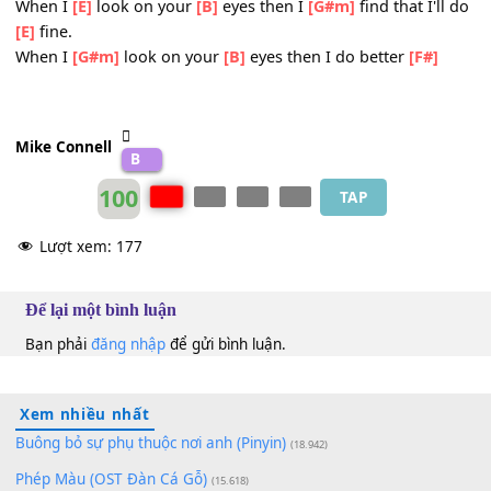
seventy
[B]
five
[F#]
Verse 3:
[E]
Got no
[B]
reason for
[E]
coming to me and the
[B]
ra
running
[E]
down
There's no
[B]
reason
[G#m]
When I
[E]
look on your
[B]
eyes then I
[G#m]
find that I'l
[E]
fine.
When I
[G#m]
look on your
[B]
eyes then I do better
[F#]
Mike Connell
B
100
TAP
Lượt xem:
177