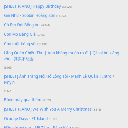
Để lại một bình luận
Bạn phải
đăng nhập
để gửi bình luận.
Xem nhiều nhất
Buông bỏ sự phụ thuộc nơi anh (Pinyin)
(18.942)
Phép Màu (OST Đàn Cá Gỗ)
(15.618)
[SHEET PIANO] Happy Birthday
(13.920)
Giá Như - Soobin Hoàng Sơn
(11.359)
Có Em Đời Bỗng Vui
(9.744)
Cơn Mơ Băng Giá
(9.103)
Chờ một tiếng yêu
(8.991)
Lãng Quên Chiều Thu | Anh không muốn ra đi | Qí shí bù xiǎ
zǒu - 其实不想走