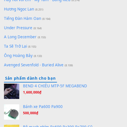
(8.929)
[SHEET] Ánh Trăng Nói Hộ Lòng Tôi - Mạnh Lệ Quân | Intro +
Pinyin
(8.651)
Bóng mây qua thềm
(8.577)
[SHEET PIANO] We Wish You A Merry Christmas
(8.516)
Orange Days - FT Island
(8.315)
Hãy nói với em - Mỹ Tâm - Bằng Kiều
(8.274)
Hương Ngọc Lan
(8.251)
Tiếng Đàn Hàm Oan
(8.194)
Under Pressure
(8.164)
A Long December
(8.155)
Ta Sẽ Trở Lại
(8.155)