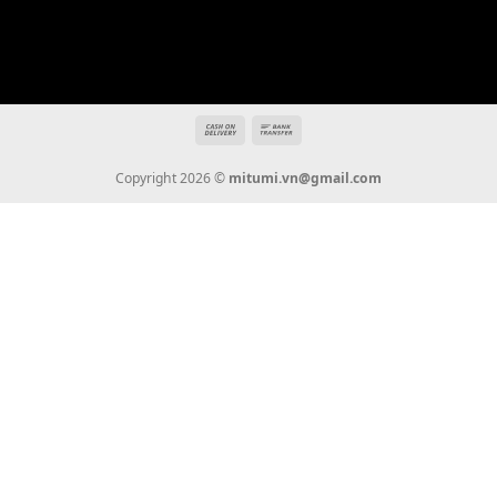
mitumi.vn@gmail.com
THÔNG TIN
Giới Thiệu
Tin Tức
Thanh Toán
Vận Chuyển
Chính Sách Bảo Hành
Liên Hệ
KẾT NỐI CHÚNG TÔI
0936 22 90 22