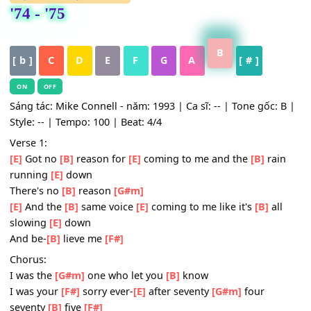
HỢP ÂM
,
Nhạc Quốc Tế
'74 - '75
B
[ b ]
C
D
E
F
G
A
[ # ]
ON
OFF
Sáng tác: Mike Connell - năm: 1993 | Ca sĩ: -- | Tone gốc:
Style: -- | Tempo: 100 | Beat: 4/4
Verse 1:
[E]
Got no
[B]
reason for
[E]
coming to me and the
[B]
ra
running
[E]
down
There's no
[B]
reason
[G#m]
[E]
And the
[B]
same voice
[E]
coming to me like it's
[B]
al
slowing
[E]
down
And be-
[B]
lieve me
[F#]