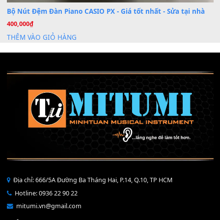
Mỡ tra phím đàn Piano Organ
40,000
₫
THÊM VÀO GIỎ HÀNG