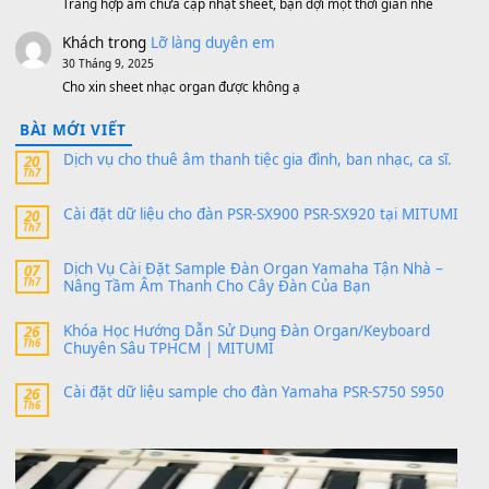
https://vietkeyboard.vn/bo-du-lieu-sample-mitumi-cho-dan-psr
sx900-psr-sx700/
thaibaoduong68
trong
Bộ dữ liệu Sample MITUMI cho
PSR-SX900 và PSR-SX700
24 Tháng 4, 2026
Có giữ liệu 720 ko tuân e xin với ạ
thaitoanorg
trong
Bộ dữ liệu Sample MITUMI cho Đàn
SX900 và PSR-SX700
24 Tháng 4, 2026
bác ơi cho em hỏi chút , e tải về nhưng chỉ mở dc STYLE , khôn
band tiếng…
MinhTuan89
trong
Lỡ làng duyên em
30 Tháng 9, 2025
Trang hợp âm chưa cập nhật sheet, bạn đợi một thời gian nhé
Khách
trong
Lỡ làng duyên em
30 Tháng 9, 2025
Cho xin sheet nhạc organ được không ạ