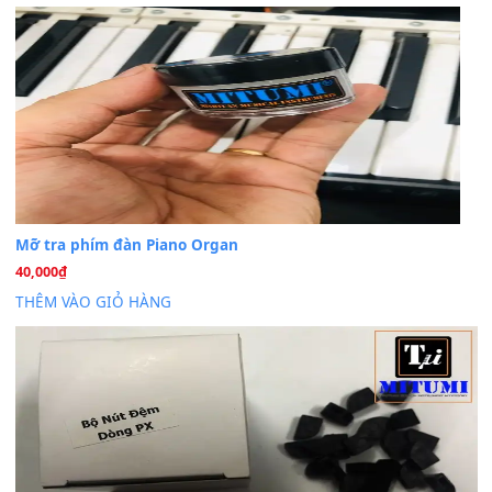
Trang hợp âm chưa cập nhật sheet, bạn đợi một thời gian nhé
Khách
trong
Lỡ làng duyên em
30 Tháng 9, 2025
Cho xin sheet nhạc organ được không ạ
BÀI MỚI VIẾT
Dịch vụ cho thuê âm thanh tiệc gia đình, ban nhạc, ca s
20
Th7
Cài đặt dữ liệu cho đàn PSR-SX900 PSR-SX920 tại MIT
20
Th7
Dịch Vụ Cài Đặt Sample Đàn Organ Yamaha Tận Nhà 
07
Th7
Nâng Tầm Âm Thanh Cho Cây Đàn Của Bạn
Khóa Học Hướng Dẫn Sử Dụng Đàn Organ/Keyboard
26
Th6
Chuyên Sâu TPHCM | MITUMI
Cài đặt dữ liệu sample cho đàn Yamaha PSR-S750 S95
26
Th6