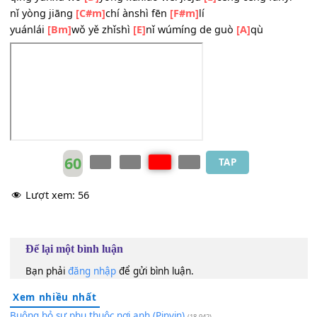
hé shí qǐ
[C#m]
mòshēng néng bǎ wǒmen gé
[F#m]
lí
shuō bu
[Bm]
chū dehuà zhuǎnguò shēn zhīhòu dōu biǎ
[E]
míng
qǐng yǔnxǔ
[D]
wǒ yòng kūqì wèi gùshì
[E]
shōuchǎng zuò
nǐ yòu
[C#m]
hékǔ yòng wúshēng lái
[F#m]
ànshì fēnlí
zhǔtí
[Bm]
de guānjiàn rénwù dōu
[E]
shì nǐ
zhǔxiànshì liú
[A]
zhuàn de xīnsuān zháo
[A7]
mí
qǐng yǔnxǔ wǒ
[D]
yòng kǔxiào wéi jiéjú
[E]
céng céng fān
nǐ yòng jiāng
[C#m]
chí ànshì fēn
[F#m]
lí
yuánlái
[Bm]
wǒ yě zhǐshì
[E]
nǐ wúmíng de guò
[A]
qù