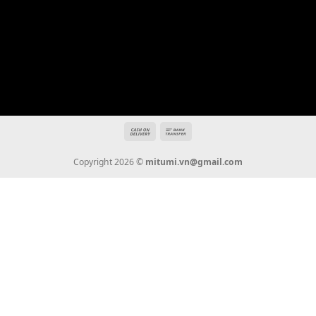
Địa chỉ: 666/5A Đường Ba Tháng Hai, P.14, Q.10, TP HCM
Hotline: 0936 22 90 22
mitumi.vn@gmail.com
THÔNG TIN
Giới Thiệu
Tin Tức
Thanh Toán
Vận Chuyển
Chính Sách Bảo Hành
Liên Hệ
KẾT NỐI CHÚNG TÔI