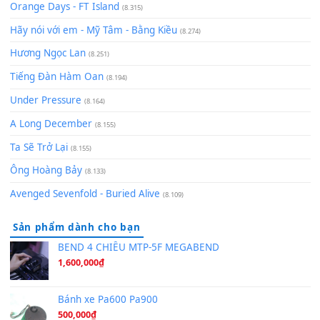
Chờ một tiếng yêu
(8.991)
Lãng Quên Chiều Thu | Anh không muốn ra đi | Qí shí bù xiǎ
zǒu - 其实不想走
(8.929)
[SHEET] Ánh Trăng Nói Hộ Lòng Tôi - Mạnh Lệ Quân | Intro +
Pinyin
(8.651)
Bóng mây qua thềm
(8.577)
[SHEET PIANO] We Wish You A Merry Christmas
(8.516)
Orange Days - FT Island
(8.315)
Hãy nói với em - Mỹ Tâm - Bằng Kiều
(8.274)
Hương Ngọc Lan
(8.251)
Tiếng Đàn Hàm Oan
(8.194)