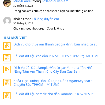
MinhTuan89
trong
[CHIA SẺ] Bộ Dữ Liệu – Sample MI
V1 Cho Đàn Yamaha S750, S950
11 Tháng 7, 2026
https://vietkeyboard.vn/bo-du-lieu-sample-mitumi-cho-dan-psr
sx900-psr-sx700/
thaibaoduong68
trong
Bộ dữ liệu Sample MITUMI cho
PSR-SX900 và PSR-SX700
24 Tháng 4, 2026
Có giữ liệu 720 ko tuân e xin với ạ
thaitoanorg
trong
Bộ dữ liệu Sample MITUMI cho Đàn
SX900 và PSR-SX700
24 Tháng 4, 2026
bác ơi cho em hỏi chút , e tải về nhưng chỉ mở dc STYLE , khôn
band tiếng…
MinhTuan89
trong
Lỡ làng duyên em
30 Tháng 9, 2025