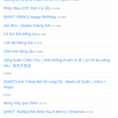
60
TAP
Lượt xem:
56
Để lại một bình luận
Bạn phải
đăng nhập
để gửi bình luận.
Xem nhiều nhất
Buông bỏ sự phụ thuộc nơi anh (Pinyin)
(18.942)
Phép Màu (OST Đàn Cá Gỗ)
(15.618)
[SHEET PIANO] Happy Birthday
(13.920)
Giá Như - Soobin Hoàng Sơn
(11.359)
Có Em Đời Bỗng Vui
(9.744)
Cơn Mơ Băng Giá
(9.103)