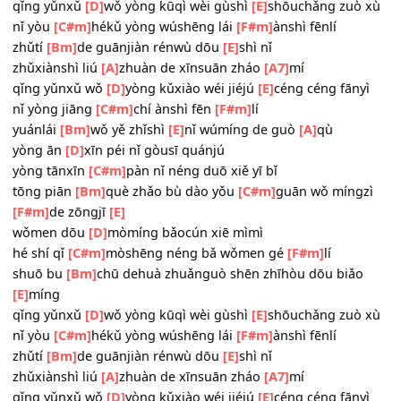
tōng piān
[Bm]
què zhǎo bù dào yǒu
[C#m]
guān wǒ míng
[F#m]
de zōngjī
[E]
wǒmen dōu
[D]
mòmíng bǎocún xiē mìmì
hé shí qǐ
[C#m]
mòshēng néng bǎ wǒmen gé
[F#m]
lí
shuō bu
[Bm]
chū dehuà zhuǎnguò shēn zhīhòu dōu biǎ
[E]
míng
qǐng yǔnxǔ
[D]
wǒ yòng kūqì wèi gùshì
[E]
shōuchǎng zuò
nǐ yòu
[C#m]
hékǔ yòng wúshēng lái
[F#m]
ànshì fēnlí
zhǔtí
[Bm]
de guānjiàn rénwù dōu
[E]
shì nǐ
zhǔxiànshì liú
[A]
zhuàn de xīnsuān zháo
[A7]
mí
qǐng yǔnxǔ wǒ
[D]
yòng kǔxiào wéi jiéjú
[E]
céng céng fān
nǐ yòng jiāng
[C#m]
chí ànshì fēn
[F#m]
lí
yuánlái
[Bm]
wǒ yě zhǐshì
[E]
nǐ wúmíng de guò
[A]
qù
yòng ān
[D]
xīn péi nǐ gòusī quánjú
yòng tānxīn
[C#m]
pàn nǐ néng duō xiě yī bǐ
tōng piān
[Bm]
què zhǎo bù dào yǒu
[C#m]
guān wǒ míng
[F#m]
de zōngjī
[E]
wǒmen dōu
[D]
mòmíng bǎocún xiē mìmì