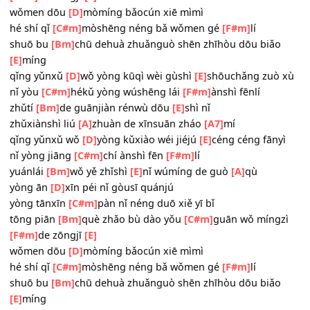
yòng ān
[D]
xīn péi nǐ gòusī quánjú
yòng tānxīn
[C#m]
pàn nǐ néng duō xiě yī bǐ
tōng piān
[Bm]
què zhǎo bù dào yǒu
[C#m]
guān wǒ míng
[F#m]
de zōngjī
[E]
wǒmen dōu
[D]
mòmíng bǎocún xiē mìmì
hé shí qǐ
[C#m]
mòshēng néng bǎ wǒmen gé
[F#m]
lí
shuō bu
[Bm]
chū dehuà zhuǎnguò shēn zhīhòu dōu biǎ
[E]
míng
qǐng yǔnxǔ
[D]
wǒ yòng kūqì wèi gùshì
[E]
shōuchǎng zuò
nǐ yòu
[C#m]
hékǔ yòng wúshēng lái
[F#m]
ànshì fēnlí
zhǔtí
[Bm]
de guānjiàn rénwù dōu
[E]
shì nǐ
zhǔxiànshì liú
[A]
zhuàn de xīnsuān zháo
[A7]
mí
qǐng yǔnxǔ wǒ
[D]
yòng kǔxiào wéi jiéjú
[E]
céng céng fān
nǐ yòng jiāng
[C#m]
chí ànshì fēn
[F#m]
lí
yuánlái
[Bm]
wǒ yě zhǐshì
[E]
nǐ wúmíng de guò
[A]
qù
yòng ān
[D]
xīn péi nǐ gòusī quánjú
yòng tānxīn
[C#m]
pàn nǐ néng duō xiě yī bǐ