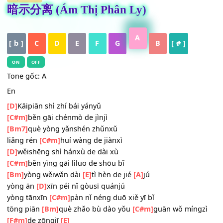
HỢP ÂM
暗示分离 (Ám Thị Phân Ly)
A
[ b ]
C
D
E
F
G
B
[ # ]
ON
OFF
Tone gốc: A
En
[D]
Kāipiān shì zhí bái yányǔ
[C#m]
běn gāi chénmò de jìnjì
[Bm7]
què yòng yǎnshén zhǔnxǔ
liǎng rén
[C#m]
huí wàng de jiànxì
[D]
wěishēng shì hánxù de dài xù
[C#m]
běn yìng gāi lìluo de shōu bǐ
[Bm]
yòng wěiwǎn dài
[E]
tì hèn de jié
[A]
jú