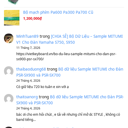
Under Pressure
(8.164)
A Long December
(8.155)
Ta Sẽ Trở Lại
(8.155)
Ông Hoàng Bảy
(8.133)
Avenged Sevenfold - Buried Alive
(8.109)
Sản phẩm dành cho bạn
BEND 4 CHIỀU MTP-5F MEGABEND
1,600,000
₫
Bánh xe Pa600 Pa900
500,000
₫
Bộ mạch phím Pa600 Pa300 Pa700 Cũ
1,200,000
₫