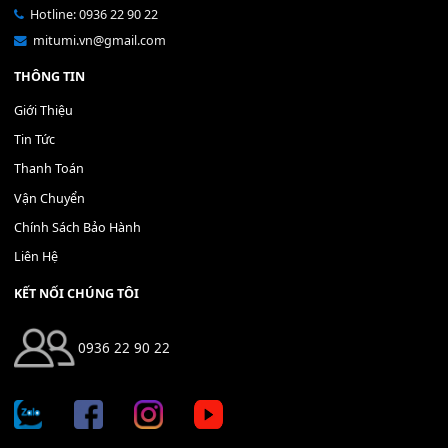
Bộ Nút Đệm Đàn Piano CASIO PX - Giá tốt nhất - Sửa tại n
400,000
₫
THÊM VÀO GIỎ HÀNG