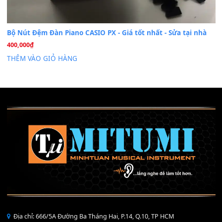
Mỡ tra phím đàn Piano Organ
40,000
₫
THÊM VÀO GIỎ HÀNG