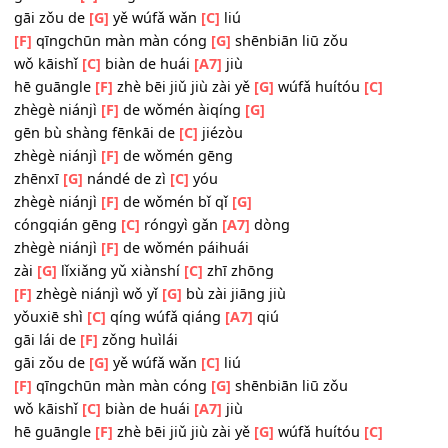
[G]
nà wǒ de
[C]
dānchún ne
[F]
zhègè niánjì wǒ yǐ
[G]
bù zài jiāng jiù
yǒuxiē shì
[C]
qíng wúfǎ qiáng
[A7]
qiú
gāi lái de
[F]
zǒng huìlái
gāi zǒu de
[G]
yě wúfǎ wǎn
[C]
liú
[F]
qīngchūn màn màn cóng
[G]
shēnbiān liū zǒu
wǒ kāishǐ
[C]
biàn de huái
[A7]
jiù
hē guāngle
[F]
zhè bēi jiǔ jiù zài yě
[G]
wúfǎ huítóu
[C]
zhègè niánjì
[F]
de wǒmén àiqíng
[G]
gēn bù shàng fēnkāi de
[C]
jiézòu
zhègè niánjì
[F]
de wǒmén gēng
zhēnxī
[G]
nándé de zì
[C]
yóu
zhègè niánjì
[F]
de wǒmén bǐ qǐ
[G]
cóngqián gēng
[C]
róngyì gǎn
[A7]
dòng
zhègè niánjì
[F]
de wǒmén páihuái
zài
[G]
lǐxiǎng yǔ xiànshí
[C]
zhī zhōng
[F]
zhègè niánjì wǒ yǐ
[G]
bù zài jiāng jiù