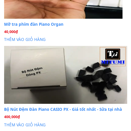
BÀI MỚI VIẾT
Dịch vụ cho thuê âm thanh tiệc gia đình, ban nhạc, ca s
20
Th7
Cài đặt dữ liệu cho đàn PSR-SX900 PSR-SX920 tại MIT
20
Th7
Dịch Vụ Cài Đặt Sample Đàn Organ Yamaha Tận Nhà 
07
Th7
Nâng Tầm Âm Thanh Cho Cây Đàn Của Bạn
Khóa Học Hướng Dẫn Sử Dụng Đàn Organ/Keyboard
26
Th6
Chuyên Sâu TPHCM | MITUMI
Cài đặt dữ liệu sample cho đàn Yamaha PSR-S750 S95
26
Th6