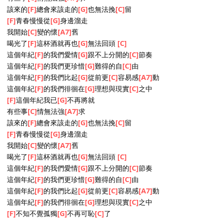
bùzhī bù jué
[F]
wǒmén yě
[G]
kāishǐ dǒngshì
[C]
le
[C]
[Dm]
[G]
[F]
[A7]
[C]
當我發現我
[Dm]
已到了 該
[G]
成家的年
[C]
紀
但我的
[F]
女人呢
[G]
但我的
[C]
女人呢
[C]
當我習慣把
[Dm]
實話都
[G]
變成了童
[C]
話
那我的
[F]
單純呢
[G]
那我的
[C]
單純呢
[F]
這個年紀我已
[G]
不再將就
有些事
[C]
情無法強
[A7]
求
該來的
[F]
總會來該走的
[G]
也無法挽
[C]
留
[F]
青春慢慢從
[G]
身邊溜走
我開始
[C]
變的懷
[A7]
舊
喝光了
[F]
這杯酒就再也
[G]
無法回頭
[C]
這個年紀
[F]
的我們愛情
[G]
跟不上分開的
[C]
節奏
這個年紀
[F]
的我們更珍惜
[G]
難得的自
[C]
由
這個年紀
[F]
的我們比起
[G]
從前更
[C]
容易感
[A7]
動
這個年紀
[F]
的我們徘徊在
[G]
理想與現實
[C]
之中
[F]
這個年紀我已
[G]
不再將就