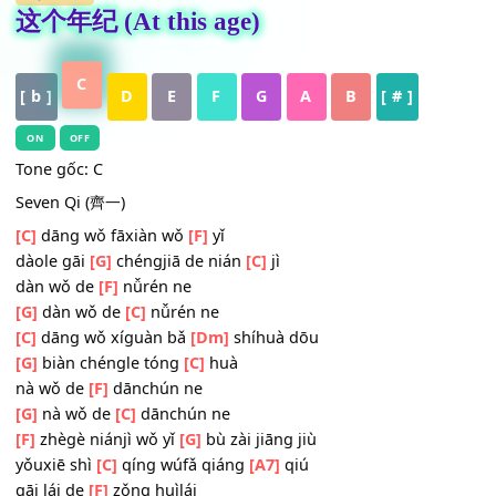
HỢP ÂM
这个年纪 (At this age)
C
[ b ]
D
E
F
G
A
B
[ # ]
ON
OFF
Tone gốc: C
Seven Qi (齊一)
[C]
dāng wǒ fāxiàn wǒ
[F]
yǐ
dàole
gāi
[G]
chéngjiā de nián
[C]
jì
dàn wǒ de
[F]
nǚrén ne
[G]
dàn wǒ de
[C]
nǚrén ne
[C]
dāng wǒ xíguàn bǎ
[Dm]
shíhuà dōu
[G]
biàn chéngle tóng
[C]
huà
nà wǒ de
[F]
dānchún ne