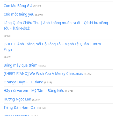
Để lại một bình luận
Bạn phải
đăng nhập
để gửi bình luận.
Xem nhiều nhất
Buông bỏ sự phụ thuộc nơi anh (Pinyin)
(18.942)
Phép Màu (OST Đàn Cá Gỗ)
(15.618)
[SHEET PIANO] Happy Birthday
(13.920)
Giá Như - Soobin Hoàng Sơn
(11.359)
Có Em Đời Bỗng Vui
(9.744)
Cơn Mơ Băng Giá
(9.103)
Chờ một tiếng yêu
(8.991)
Lãng Quên Chiều Thu | Anh không muốn ra đi | Qí shí bù xiǎ
zǒu - 其实不想走