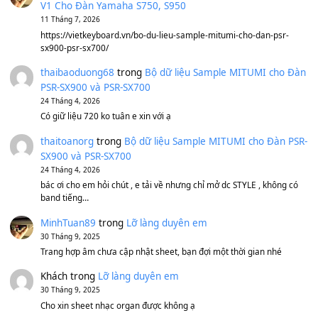
Ông Hoàng Bảy
(8.133)
Avenged Sevenfold - Buried Alive
(8.109)
Sản phẩm dành cho bạn
BEND 4 CHIỀU MTP-5F MEGABEND
1,600,000
₫
Bánh xe Pa600 Pa900
500,000
₫
Bộ mạch phím Pa600 Pa300 Pa700 Cũ
1,200,000
₫
MinhTuan89
trong
[CHIA SẺ] Bộ Dữ Liệu – Sample MI
V1 Cho Đàn Yamaha S750, S950
11 Tháng 7, 2026