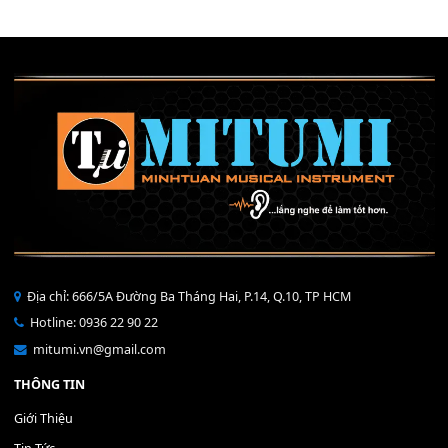
Mỡ tra phím đàn Piano Organ
40,000
₫
THÊM VÀO GIỎ HÀNG