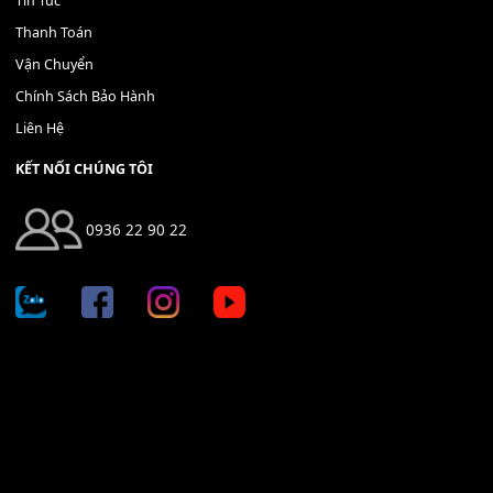
Bộ Nút Đệm Đàn Piano CASIO PX - Giá tốt nhất - Sửa tại n
400,000
₫
THÊM VÀO GIỎ HÀNG
Địa chỉ: 666/5A Đường Ba Tháng Hai, P.14, Q.10, TP HCM