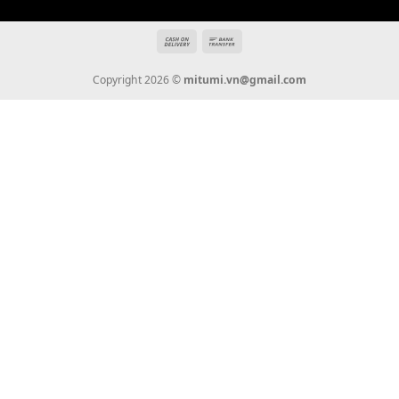
Hotline: 0936 22 90 22
mitumi.vn@gmail.com
THÔNG TIN
Giới Thiệu
Tin Tức
Thanh Toán
Vận Chuyển
Chính Sách Bảo Hành
Liên Hệ
KẾT NỐI CHÚNG TÔI
0936 22 90 22