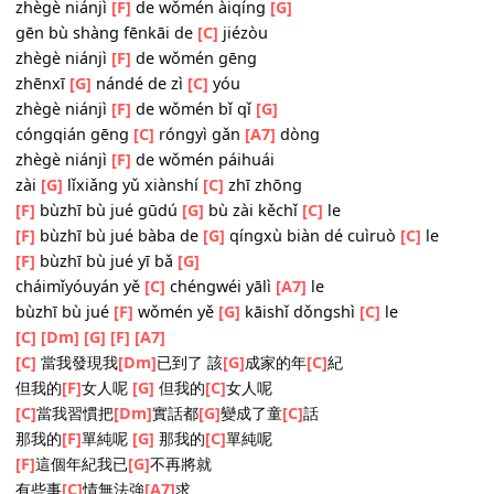
yǒuxiē shì
[C]
qíng wúfǎ qiáng
[A7]
qiú
gāi lái de
[F]
zǒng huìlái
gāi zǒu de
[G]
yě wúfǎ wǎn
[C]
liú
[F]
qīngchūn màn màn cóng
[G]
shēnbiān liū zǒu
wǒ kāishǐ
[C]
biàn de huái
[A7]
jiù
hē guāngle
[F]
zhè bēi jiǔ jiù zài yě
[G]
wúfǎ huítóu
[C]
zhègè niánjì
[F]
de wǒmén àiqíng
[G]
gēn bù shàng fēnkāi de
[C]
jiézòu
zhègè niánjì
[F]
de wǒmén gēng
zhēnxī
[G]
nándé de zì
[C]
yóu
zhègè niánjì
[F]
de wǒmén bǐ qǐ
[G]
cóngqián gēng
[C]
róngyì gǎn
[A7]
dòng
zhègè niánjì
[F]
de wǒmén páihuái
zài
[G]
lǐxiǎng yǔ xiànshí
[C]
zhī zhōng
[F]
bùzhī bù jué gūdú
[G]
bù zài kěchǐ
[C]
le
[F]
bùzhī bù jué bàba de
[G]
qíngxù biàn dé cuìruò
[C]
le
[F]
bùzhī bù jué yī bǎ
[G]
cháimǐyóuyán yě
[C]
chéngwéi yālì
[A7]
le