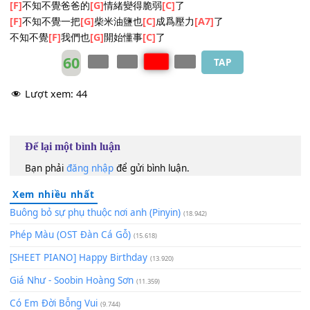
有些事
[C]
情無法強
[A7]
求
該來的
[F]
總會來該走的
[G]
也無法挽
[C]
留
[F]
青春慢慢從
[G]
身邊溜走
我開始
[C]
變的懷
[A7]
舊
喝光了
[F]
這杯酒就再也
[G]
無法回頭
[C]
這個年紀
[F]
的我們愛情
[G]
跟不上分開的
[C]
節奏
這個年紀
[F]
的我們更珍惜
[G]
難得的自
[C]
由
這個年紀
[F]
的我們比起
[G]
從前更
[C]
容易感
[A7]
動
這個年紀
[F]
的我們徘徊在
[G]
理想與現實
[C]
之中
[F]
不知不覺孤獨
[G]
不再可恥
[C]
了
[F]
不知不覺爸爸的
[G]
情緒變得脆弱
[C]
了
[F]
不知不覺一把
[G]
柴米油鹽也
[C]
成爲壓力
[A7]
了
不知不覺
[F]
我們也
[G]
開始懂事
[C]
了
60
TAP
Lượt xem:
44