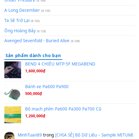
(8.929)
[SHEET] Ánh Trăng Nói Hộ Lòng Tôi - Mạnh Lệ Quân | Intro +
Pinyin
(8.651)
Bóng mây qua thềm
(8.577)
[SHEET PIANO] We Wish You A Merry Christmas
(8.516)
Orange Days - FT Island
(8.315)
Hãy nói với em - Mỹ Tâm - Bằng Kiều
(8.274)
Hương Ngọc Lan
(8.251)
Tiếng Đàn Hàm Oan
(8.194)
Under Pressure
(8.164)
A Long December
(8.155)
Ta Sẽ Trở Lại
(8.155)