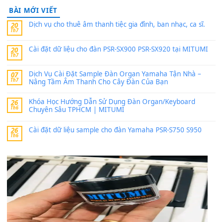
https://vietkeyboard.vn/bo-du-lieu-sample-mitumi-cho-dan-psr
sx900-psr-sx700/
thaibaoduong68
trong
Bộ dữ liệu Sample MITUMI cho
PSR-SX900 và PSR-SX700
24 Tháng 4, 2026
Có giữ liệu 720 ko tuân e xin với ạ
thaitoanorg
trong
Bộ dữ liệu Sample MITUMI cho Đàn
SX900 và PSR-SX700
24 Tháng 4, 2026
bác ơi cho em hỏi chút , e tải về nhưng chỉ mở dc STYLE , khôn
band tiếng…
MinhTuan89
trong
Lỡ làng duyên em
30 Tháng 9, 2025
Trang hợp âm chưa cập nhật sheet, bạn đợi một thời gian nhé
Khách
trong
Lỡ làng duyên em
30 Tháng 9, 2025
Cho xin sheet nhạc organ được không ạ