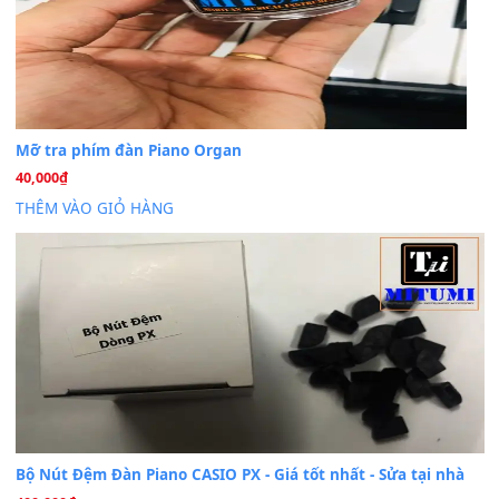
Dịch vụ cho thuê âm thanh tiệc gia đình, ban nhạc, ca s
20
Th7
Cài đặt dữ liệu cho đàn PSR-SX900 PSR-SX920 tại MIT
20
Th7
Dịch Vụ Cài Đặt Sample Đàn Organ Yamaha Tận Nhà 
07
Th7
Nâng Tầm Âm Thanh Cho Cây Đàn Của Bạn
Khóa Học Hướng Dẫn Sử Dụng Đàn Organ/Keyboard
26
Th6
Chuyên Sâu TPHCM | MITUMI
Cài đặt dữ liệu sample cho đàn Yamaha PSR-S750 S95
26
Th6