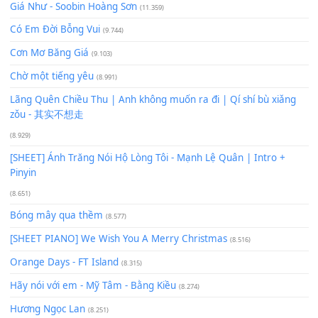
Bạn phải
đăng nhập
để gửi bình luận.
Xem nhiều nhất
Buông bỏ sự phụ thuộc nơi anh (Pinyin)
(18.942)
Phép Màu (OST Đàn Cá Gỗ)
(15.618)
[SHEET PIANO] Happy Birthday
(13.920)
Giá Như - Soobin Hoàng Sơn
(11.359)
Có Em Đời Bỗng Vui
(9.744)
Cơn Mơ Băng Giá
(9.103)
Chờ một tiếng yêu
(8.991)
Lãng Quên Chiều Thu | Anh không muốn ra đi | Qí shí bù xiǎ
zǒu - 其实不想走
(8.929)
[SHEET] Ánh Trăng Nói Hộ Lòng Tôi - Mạnh Lệ Quân | Intro +