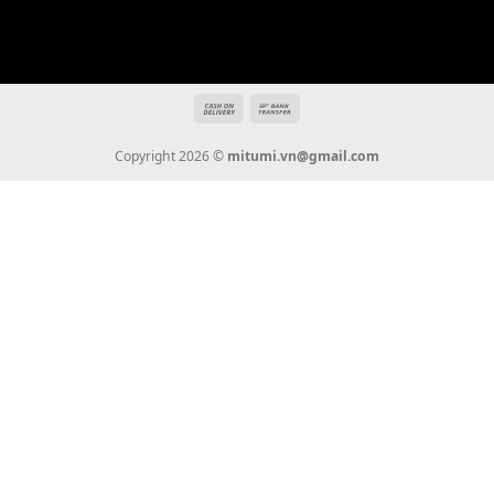
THÔNG TIN
Giới Thiệu
Tin Tức
Thanh Toán
Vận Chuyển
Chính Sách Bảo Hành
Liên Hệ
KẾT NỐI CHÚNG TÔI
0936 22 90 22