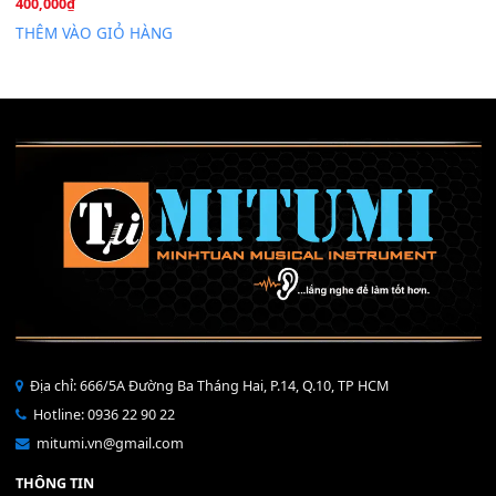
Mỡ tra phím đàn Piano Organ
40,000
₫
THÊM VÀO GIỎ HÀNG
Bộ Nút Đệm Đàn Piano CASIO PX - Giá tốt nhất - Sửa tại n