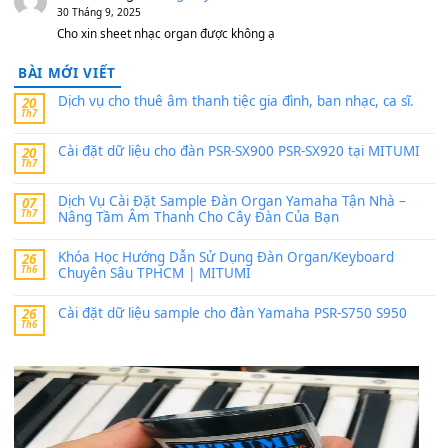
thaibaoduong68
trong
Bộ dữ liệu Sample MITUMI cho
PSR-SX900 và PSR-SX700
24 Tháng 4, 2026
Có giữ liệu 720 ko tuân e xin với ạ
thaitoanorg
trong
Bộ dữ liệu Sample MITUMI cho Đàn
SX900 và PSR-SX700
24 Tháng 4, 2026
bác ơi cho em hỏi chút , e tải về nhưng chỉ mở dc STYLE , khôn
band tiếng…
MinhTuan89
trong
Lỡ làng duyên em
30 Tháng 9, 2025
Trang hợp âm chưa cập nhật sheet, bạn đợi một thời gian nhé
Khách
trong
Lỡ làng duyên em
30 Tháng 9, 2025
Cho xin sheet nhạc organ được không ạ
BÀI MỚI VIẾT