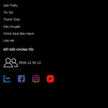
400,000
₫
THÊM VÀO GIỎ HÀNG
Địa chỉ: 666/5A Đường Ba Tháng Hai, P.14, Q.10, TP HCM
Hotline: 0936 22 90 22
mitumi.vn@gmail.com