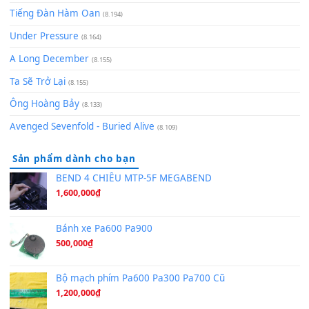
Pinyin
(8.651)
Bóng mây qua thềm
(8.577)
[SHEET PIANO] We Wish You A Merry Christmas
(8.516)
Orange Days - FT Island
(8.315)
Hãy nói với em - Mỹ Tâm - Bằng Kiều
(8.274)
Hương Ngọc Lan
(8.251)
Tiếng Đàn Hàm Oan
(8.194)
Under Pressure
(8.164)
A Long December
(8.155)
Ta Sẽ Trở Lại
(8.155)
Ông Hoàng Bảy
(8.133)