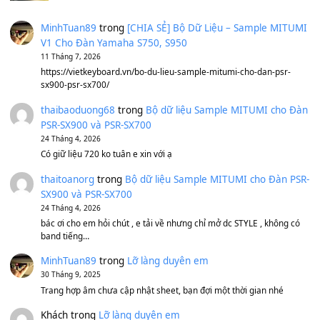
Avenged Sevenfold - Buried Alive
(8.109)
Sản phẩm dành cho bạn
BEND 4 CHIỀU MTP-5F MEGABEND
1,600,000
₫
Bánh xe Pa600 Pa900
500,000
₫
Bộ mạch phím Pa600 Pa300 Pa700 Cũ
1,200,000
₫
MinhTuan89
trong
[CHIA SẺ] Bộ Dữ Liệu – Sample MI
V1 Cho Đàn Yamaha S750, S950
11 Tháng 7, 2026
https://vietkeyboard.vn/bo-du-lieu-sample-mitumi-cho-dan-psr
sx900-psr-sx700/