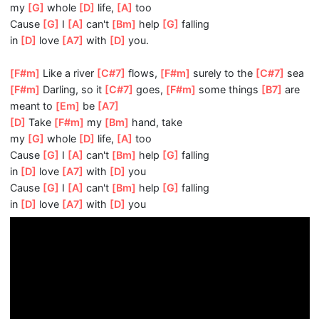
[F#m]
Like a river
[C#7]
flows,
[F#m]
surely to the
[C#7]
[F#m]
Darling, so it
[C#7]
goes,
[F#m]
some things
[B7]
meant to
[Em]
be
[A7]
[D]
Take
[F#m]
my
[Bm]
hand, take
my
[G]
whole
[D]
life,
[A]
too
Cause
[G]
I
[A]
can't
[Bm]
help
[G]
falling
in
[D]
love
[A7]
with
[D]
you.
[F#m]
Like a river
[C#7]
flows,
[F#m]
surely to the
[C#7]
[F#m]
Darling, so it
[C#7]
goes,
[F#m]
some things
[B7]
meant to
[Em]
be
[A7]
[D]
Take
[F#m]
my
[Bm]
hand, take
my
[G]
whole
[D]
life,
[A]
too
Cause
[G]
I
[A]
can't
[Bm]
help
[G]
falling
in
[D]
love
[A7]
with
[D]
you
Cause
[G]
I
[A]
can't
[Bm]
help
[G]
falling
in
[D]
love
[A7]
with
[D]
you