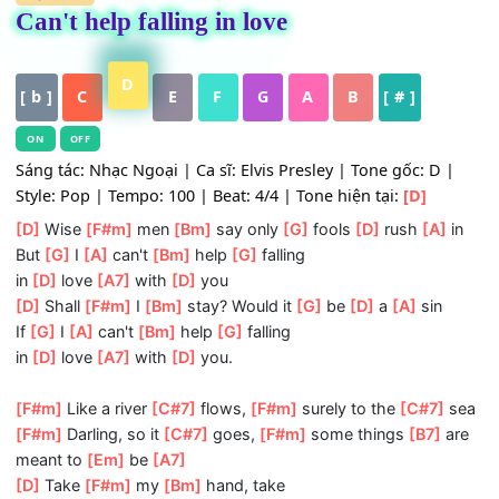
HỢP ÂM
Can't help falling in love
D
[ b ]
C
E
F
G
A
B
[ # ]
ON
OFF
Sáng tác: Nhạc Ngoại | Ca sĩ: Elvis Presley | Tone gốc: D 
Style: Pop | Tempo: 100 | Beat: 4/4 | Tone hiện tại:
[D]
[D]
Wise
[F#m]
men
[Bm]
say only
[G]
fools
[D]
rush
[A]
But
[G]
I
[A]
can't
[Bm]
help
[G]
falling
in
[D]
love
[A7]
with
[D]
you
[D]
Shall
[F#m]
I
[Bm]
stay? Would it
[G]
be
[D]
a
[A]
sin
If
[G]
I
[A]
can't
[Bm]
help
[G]
falling
in
[D]
love
[A7]
with
[D]
you.