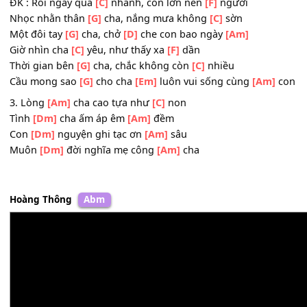
Hồn
[Dm]
nhiên trong cánh tay
[Am]
người
Cha
[Dm]
cùng con trẻ đùa
[Am]
vui
Đêm
[Dm]
về cha kể chuyện
[Am]
xưa
ĐK : Rồi ngày qua
[C]
nhanh, con lớn nên
[F]
người
Nhọc nhằn thân
[G]
cha, nắng mưa không
[C]
sờn
Một đôi tay
[G]
cha, chở
[D]
che con bao ngày
[Am]
Giờ nhìn cha
[C]
yêu, như thấy xa
[F]
dần
Thời gian bên
[G]
cha, chắc không còn
[C]
nhiều
Cầu mong sao
[G]
cho cha
[Em]
luôn vui sống cùng
[Am]
3. Lòng
[Am]
cha cao tựa như
[C]
non
Tình
[Dm]
cha ấm áp êm
[Am]
đềm
Con
[Dm]
nguyện ghi tạc ơn
[Am]
sâu
Muôn
[Dm]
đời nghĩa mẹ công
[Am]
cha
Hoàng Thông
Abm