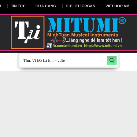
NG CHỦ
TIN TỨC
CỬA HÀNG
DỮ LIỆU ORGAN
V