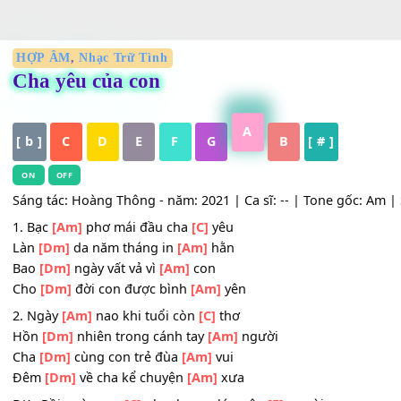
HỢP ÂM
,
Nhạc Trữ Tình
Cha yêu của con
A
[ b ]
C
D
E
F
G
B
[ # ]
ON
OFF
Sáng tác: Hoàng Thông - năm: 2021 | Ca sĩ: -- | Tone gốc:
1. Bạc
[Am]
phơ mái đầu cha
[C]
yêu
Làn
[Dm]
da năm tháng in
[Am]
hằn
Bao
[Dm]
ngày vất vả vì
[Am]
con
Cho
[Dm]
đời con được bình
[Am]
yên
2. Ngày
[Am]
nao khi tuổi còn
[C]
thơ