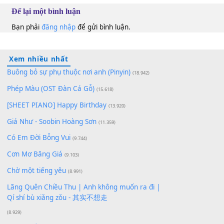
10
Lượt xem:
123
Để lại một bình luận
Bạn phải
đăng nhập
để gửi bình luận.
Xem nhiều nhất
Buông bỏ sự phụ thuộc nơi anh (Pinyin)
(18.942)
Phép Màu (OST Đàn Cá Gỗ)
(15.618)
[SHEET PIANO] Happy Birthday
(13.920)