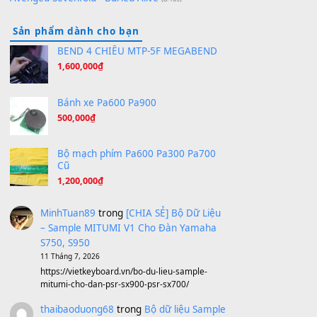
Orange Days - FT Island
(8.315)
Hãy nói với em - Mỹ Tâm - Bằng Kiều
(8.274)
Hương Ngọc Lan
(8.251)
Tiếng Đàn Hàm Oan
(8.194)
Under Pressure
(8.164)
A Long December
(8.155)
Ta Sẽ Trở Lại
(8.155)
Ông Hoàng Bảy
(8.133)
Avenged Sevenfold - Buried Alive
(8.109)
Sản phẩm dành cho bạn
BEND 4 CHIỀU MTP-5F MEGABEND
1,600,000
₫