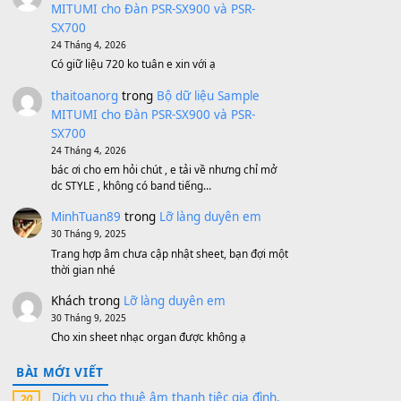
Bánh xe Pa600 Pa900
500,000
₫
Bộ mạch phím Pa600 Pa300 Pa700
Cũ
1,200,000
₫
MinhTuan89
trong
[CHIA SẺ] Bộ Dữ Liệu
– Sample MITUMI V1 Cho Đàn Yamaha
S750, S950
11 Tháng 7, 2026
https://vietkeyboard.vn/bo-du-lieu-sample-
mitumi-cho-dan-psr-sx900-psr-sx700/
thaibaoduong68
trong
Bộ dữ liệu Sample
MITUMI cho Đàn PSR-SX900 và PSR-
SX700
24 Tháng 4, 2026
Có giữ liệu 720 ko tuân e xin với ạ