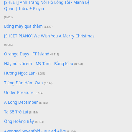
Giá Như - Soobin Hoàng Sơn
(11.359)
Có Em Đời Bỗng Vui
(9.744)
Cơn Mơ Băng Giá
(9.103)
Chờ một tiếng yêu
(8.991)
Lãng Quên Chiều Thu | Anh không muốn ra đi |
Qí shí bù xiǎng zǒu - 其实不想走
(8.929)
[SHEET] Ánh Trăng Nói Hộ Lòng Tôi - Mạnh Lệ
Quân | Intro + Pinyin
(8.651)
Bóng mây qua thềm
(8.577)
[SHEET PIANO] We Wish You A Merry Christmas
(8.516)