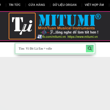
NG CHỦ
TIN TỨC
CỬA HÀNG
DỮ LIỆU ORGAN
V