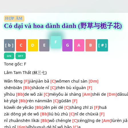
HỢP ÂM
Cỏ dại và hoa dành dành (野草与栀子
F
[ b ]
C
D
E
G
A
B
[ # ]
ON
OFF
Tone gốc: F
Lâm Tam Thất (林三七)
Wǎn fēng
[F]
jiànjiàn bǎ
[C]
wǒmen chuī sàn
[Dm]
shēnbiān
[Bb]
shǎole nǐ
[C]
zhēn bù xíguàn
[F]
yǐhòu
[Bb]
de wǒ zài
[C]
méiyǒu ài shàng
[Am]
shéi de
[Dm
kè yīgè
[Bb]
rén nánmiǎn
[C]
gūdān
[F]