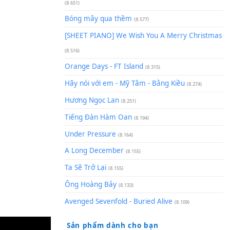
(8.929)
[SHEET] Ánh Trăng Nói Hộ Lò
Quân | Intro + Pinyin
(8.651)
Bóng mây qua thềm
(8.577)
[SHEET PIANO] We Wish You 
(8.516)
Orange Days - FT Island
(8.315)
Hãy nói với em - Mỹ Tâm - Bằ
Hương Ngọc Lan
(8.251)
Tiếng Đàn Hàm Oan
(8.194)
Under Pressure
(8.164)
A Long December
(8.155)