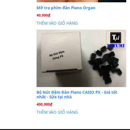
Cài đặt dữ liệu sampl
26
Th6
PSR-S750 S950
Mỡ tra phím đàn Piano Org
40,000
₫
THÊM VÀO GIỎ HÀNG