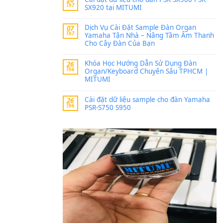
Trang hợp âm chưa cập nh
thời gian nhé
Khách
trong
Lỡ làng 
30 Tháng 9, 2025
Cho xin sheet nhạc organ
BÀI MỚI VIẾT
Dịch vụ cho thuê âm th
20
Th7
ban nhạc, ca sĩ.
Cài đặt dữ liệu cho đà
20
Th7
SX920 tại MITUMI
Dịch Vụ Cài Đặt Samp
07
Th7
Yamaha Tận Nhà – N
Cho Cây Đàn Của Bạn
Khóa Học Hướng Dẫn 
26
Th6
Organ/Keyboard Chuy
MITUMI