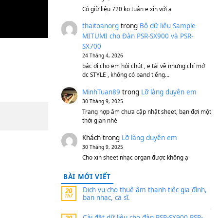
S750, S950
11 Tháng 7, 2026
https://vietkeyboard.vn/b
mitumi-cho-dan-psr-sx900
thaibaoduong68
tron
MITUMI cho Đàn PSR-S
SX700
24 Tháng 4, 2026
Có giữ liệu 720 ko tuân e x
thaitoanorg
trong
Bộ 
MITUMI cho Đàn PSR-S
SX700
24 Tháng 4, 2026
bác ơi cho em hỏi chút , e
dc STYLE , không có band
MinhTuan89
trong
Lỡ 
30 Tháng 9, 2025