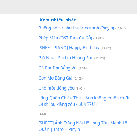
Xem nhiều nhất
Buông bỏ sự phụ thuộc nơi an
Phép Màu (OST Đàn Cá Gỗ)
(1
[SHEET PIANO] Happy Birthd
Giá Như - Soobin Hoàng Sơn
(
Có Em Đời Bỗng Vui
(9.744)
Cơn Mơ Băng Giá
(9.103)
Chờ một tiếng yêu
(8.991)
Lãng Quên Chiều Thu | Anh k
Qí shí bù xiǎng zǒu - 其实不