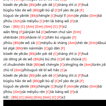
kūwěi de yěcǎo
[Bb]
zěn pèi dé
[C]
shàng zhī zi
[F]
huā
zài dōng yè de wǒ
[Bb]
liú bù zhù
[C]
nǐ de chūxià
[F]
nǐ zhuǎnshēn líkāi
[Bb]
wǒ chéngle
[C]
céngjīng de
[Am]
lù
zhù nǐ
[Gm]
yǐhòuguò dé bǐ wǒ hǎo
[C]
a
kūwěi de yěcǎo
[Bb]
zěn pèi dé
[C]
shàng zhī zi
[F]
huā
bùgòu hǎo de wǒ
[Bb]
gěi bù qǐ
[C]
nǐ yào de jiā
[F]
liúguò de yǎnlèi
[Bb]
chéngle
[C]
huíyì lǐ
[Am]
de yīdào
[D
yǐhòu
[Gm]
zài méiyǒu
[C]
rén lái bāng wǒ
[F]
cā
Dạo :
[Bb]
[C]
[Am]
[Dm]
[Gm]
[C]
[F]
x2
wǎn fēng
[F]
jiànjiàn bǎ
[C]
wǒmen chuī sàn
[Dm]
shēnbiān
[Bb]
shǎole nǐ
[C]
zhēn bù xíguàn
[F]
yǐhòu
[Bb]
de wǒ zài
[C]
méiyǒu ài shàng
[Am]
shéi de
[Dm
kè yīgè
[Bb]
rén nánmiǎn
[C]
gū dān
[F]
kūwěi de yěcǎo
[Bb]
zěn pèi dé
[C]
shàng zhī zi
[F]
huā
zài dōng yè de wǒ
[Bb]
liú bù zhù
[C]
nǐ de chūxià
[F]
nǐ zhuǎnshēn líkāi
[Bb]
wǒ chéngle
[C]
céngjīng de
[Am]
lù
zhù nǐ
[Gm]
yǐhòuguò dé bǐ wǒ hǎo
[C]
a