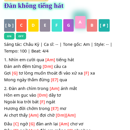
HỢP ÂM
,
Nhạc Vàng
Đàn không tiếng hát
A
[ b ]
C
D
E
F
G
B
[ # ]
ON
OFF
Sáng tác: Châu Kỳ | Ca sĩ: -- | Tone gốc: Am | Style: -- |
Tempo: 100 | Beat: 4/4
1. Nhìn em cười qua
[Am]
tiếng hát
Ðàn anh đệm từng
[Dm]
câu ca
Gợi
[G]
tơ lòng muốn thoát đi vào xứ xa
[F]
xa
Mong ngày thắm đừng
[E7]
qua
2. Ðàn anh chìm trong
[Am]
ánh mắt
Hồn em gục vào
[Dm]
dây tơ
Ngoài kia trời bát
[F]
ngát