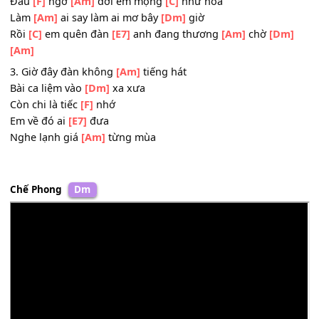
Hương đời chớm trong
[E7]
mơ
Ai chợt thấy
[Am]
đợi chờ
[Dm]
[Am]
Ðâu
[C]
ngờ
[G]
đàn anh lại
[Am]
chơ vơ
Ðâu
[F]
ngờ
[Am]
đời em mộng
[C]
như hoa
Làm
[Am]
ai say làm ai mơ bây
[Dm]
giờ
Rồi
[C]
em quên đàn
[E7]
anh đang thương
[Am]
chờ
[D
[Am]
3. Giờ đây đàn không
[Am]
tiếng hát
Bài ca liệm vào
[Dm]
xa xưa
Còn chi là tiếc
[F]
nhớ
Em về đó ai
[E7]
đưa
Nghe lạnh giá
[Am]
từng mùa
Chế Phong
Dm