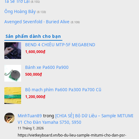
(8.651)
Bóng mây qua thềm
(8.577)
[SHEET PIANO] We Wish You A Merry Christmas
(8.516)
Orange Days - FT Island
(8.315)
Hãy nói với em - Mỹ Tâm - Bằng Kiều
(8.274)
Hương Ngọc Lan
(8.251)
Tiếng Đàn Hàm Oan
(8.194)
Under Pressure
(8.164)
A Long December
(8.155)
Ta Sẽ Trở Lại
(8.155)
Ông Hoàng Bảy
(8.133)
Avenged Sevenfold - Buried Alive
(8.109)