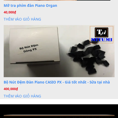
Cài đặt dữ liệu cho đàn PSR-SX900 PSR-SX920 tại MIT
20
Th7
Dịch Vụ Cài Đặt Sample Đàn Organ Yamaha Tận Nhà 
07
Th7
Nâng Tầm Âm Thanh Cho Cây Đàn Của Bạn
Khóa Học Hướng Dẫn Sử Dụng Đàn Organ/Keyboard
26
Th6
Chuyên Sâu TPHCM | MITUMI
Cài đặt dữ liệu sample cho đàn Yamaha PSR-S750 S95
26
Th6