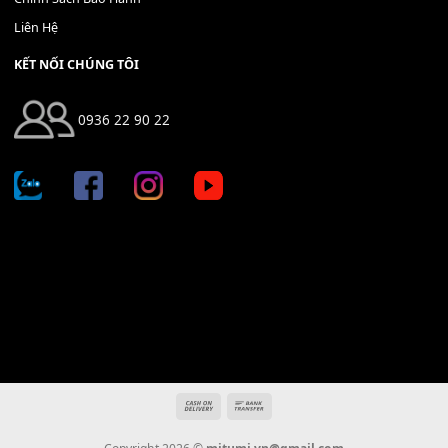
THÊM VÀO GIỎ HÀNG
Địa chỉ: 666/5A Đường Ba Tháng Hai, P.14, Q.10, TP HCM
Hotline: 0936 22 90 22
mitumi.vn@gmail.com
THÔNG TIN