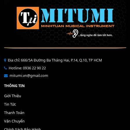
Mỡ tra phím đàn Piano Organ
40,000
₫
THÊM VÀO GIỎ HÀNG
Bộ Nút Đệm Đàn Piano CASIO PX - Giá tốt nhất - Sửa tại n
400,000
₫