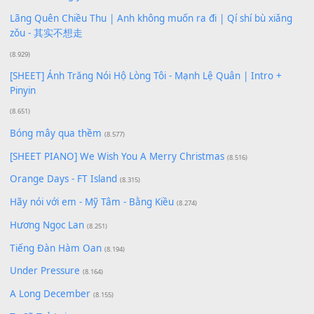
Xem nhiều nhất
Buông bỏ sự phụ thuộc nơi anh (Pinyin)
(18.942)
Phép Màu (OST Đàn Cá Gỗ)
(15.618)
[SHEET PIANO] Happy Birthday
(13.920)
Giá Như - Soobin Hoàng Sơn
(11.359)
Có Em Đời Bỗng Vui
(9.744)
Cơn Mơ Băng Giá
(9.103)
Chờ một tiếng yêu
(8.991)
Lãng Quên Chiều Thu | Anh không muốn ra đi | Qí shí bù xiǎ
zǒu - 其实不想走
(8.929)
[SHEET] Ánh Trăng Nói Hộ Lòng Tôi - Mạnh Lệ Quân | Intro +
Pinyin