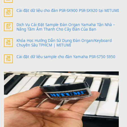
PSR-SX900 và PSR-SX700
24 Tháng 4, 2026
Có giữ liệu 720 ko tuân e xin với ạ
thaitoanorg
trong
Bộ dữ liệu Sample MITUMI cho Đàn
SX900 và PSR-SX700
24 Tháng 4, 2026
bác ơi cho em hỏi chút , e tải về nhưng chỉ mở dc STYLE , khôn
band tiếng…
MinhTuan89
trong
Lỡ làng duyên em
30 Tháng 9, 2025
Trang hợp âm chưa cập nhật sheet, bạn đợi một thời gian nhé
Khách
trong
Lỡ làng duyên em
30 Tháng 9, 2025
Cho xin sheet nhạc organ được không ạ
BÀI MỚI VIẾT
Dịch vụ cho thuê âm thanh tiệc gia đình, ban nhạc, ca s
20
Th7