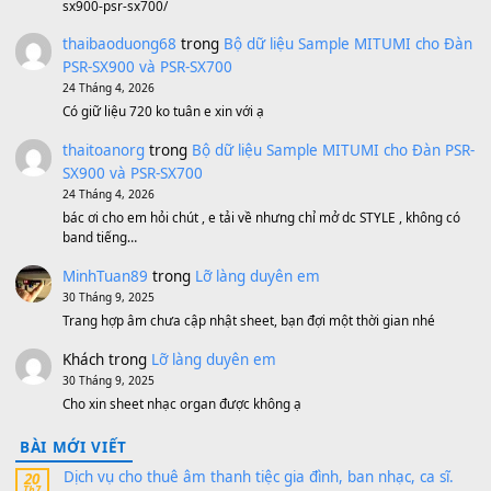
Sản phẩm dành cho bạn
BEND 4 CHIỀU MTP-5F MEGABEND
1,600,000
₫
Bánh xe Pa600 Pa900
500,000
₫
Bộ mạch phím Pa600 Pa300 Pa700 Cũ
1,200,000
₫
MinhTuan89
trong
[CHIA SẺ] Bộ Dữ Liệu – Sample MI
V1 Cho Đàn Yamaha S750, S950
11 Tháng 7, 2026
https://vietkeyboard.vn/bo-du-lieu-sample-mitumi-cho-dan-psr
sx900-psr-sx700/
thaibaoduong68
trong
Bộ dữ liệu Sample MITUMI cho