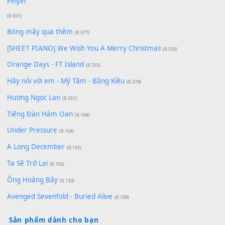
[SHEET PIANO] Happy Birthday
(13.920)
Giá Như - Soobin Hoàng Sơn
(11.359)
Có Em Đời Bỗng Vui
(9.744)
Cơn Mơ Băng Giá
(9.103)
Chờ một tiếng yêu
(8.991)
Lãng Quên Chiều Thu | Anh không muốn ra đi | Qí shí bù xiǎ
zǒu - 其实不想走
(8.929)
[SHEET] Ánh Trăng Nói Hộ Lòng Tôi - Mạnh Lệ Quân | Intro +
Pinyin
(8.651)
Bóng mây qua thềm
(8.577)
[SHEET PIANO] We Wish You A Merry Christmas
(8.516)
Orange Days - FT Island
(8.315)