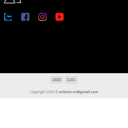
Địa chỉ: 666/5A Đường Ba Tháng Hai, P.14, Q.10, TP HCM
Hotline: 0936 22 90 22
mitumi.vn@gmail.com
THÔNG TIN
Giới Thiệu
Tin Tức
Thanh Toán
Vận Chuyển