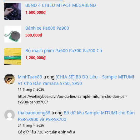
Hãy nói với em - Mỹ Tâm - Bằng Kiều
(8.274)
Hương Ngọc Lan
(8.251)
Tiếng Đàn Hàm Oan
(8.194)
Under Pressure
(8.164)
A Long December
(8.155)
Ta Sẽ Trở Lại
(8.155)
Ông Hoàng Bảy
(8.133)
Avenged Sevenfold - Buried Alive
(8.109)
Sản phẩm dành cho bạn
BEND 4 CHIỀU MTP-5F MEGABEND
1,600,000
₫