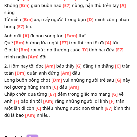
Màu trời loang màu
[C]
tím như tiễn đưa linh
[E7]
hồn m
người vừa ra
[Am]
đi.
[Dm]
[E7]
ĐK:
Anh ngã
[A]
đi như bao anh
[F#m]
hùng
Không
[Bm]
gian buồn não
[E7]
nùng, hận thù trên tay
[
súng
Từ miền
[Bm]
xa, mấy người trong bọn
[D]
mình cũng n
hung
[E7]
tin.
Anh mất
[A]
đi non sông tôn
[F#m]
thờ
Quê
[Bm]
hương lửa ngút
[E7]
trời thì còn tôi đi
[A]
tới
Gịot lệ
[Bm]
rơi nức nở thương cuộc
[D]
tình hai đứa
[E7
mình ngăn
[Am]
đôi.
2. Hôm nay tôi đọc
[Am]
báo thấy
[G]
đăng tin thắng
[C]
t
toán
[Dm]
quân anh đứng
[Am]
đầu
Lòng buồn bỗng chợt
[Dm]
vui những người trẻ sau
[G]
noi gương hùng tranh
[C]
đấu
[Am]
Chập chờn qua từng
[E7]
đêm trong giấc mơ mang
[G]
v