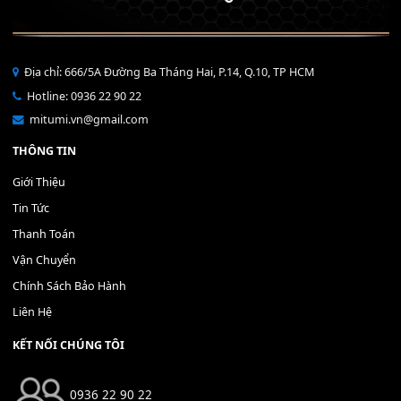
Bộ Nút Đệm Đàn Piano CASIO PX - Giá tốt nhất - Sửa tại n
400,000
₫
THÊM VÀO GIỎ HÀNG