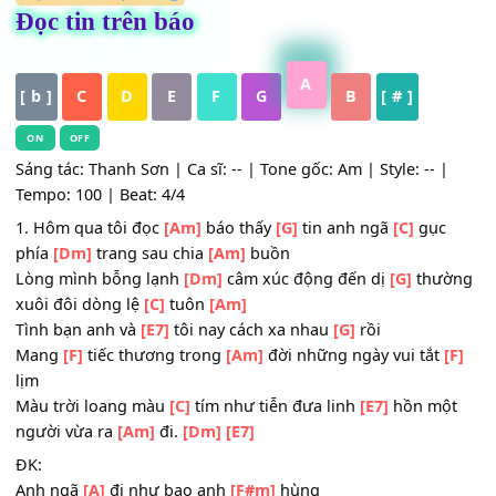
HỢP ÂM
,
Nhạc Vàng
Đọc tin trên báo
A
[ b ]
C
D
E
F
G
B
[ # ]
ON
OFF
Sáng tác: Thanh Sơn | Ca sĩ: -- | Tone gốc: Am | Style: -- 
Tempo: 100 | Beat: 4/4
1. Hôm qua tôi đọc
[Am]
báo thấy
[G]
tin anh ngã
[C]
gục
phía
[Dm]
trang sau chia
[Am]
buồn
Lòng mình bỗng lạnh
[Dm]
câm xúc động đến dị
[G]
thư
xuôi đôi dòng lệ
[C]
tuôn
[Am]
Tình bạn anh và
[E7]
tôi nay cách xa nhau
[G]
rồi
Mang
[F]
tiếc thương trong
[Am]
đời những ngày vui tắt
lịm