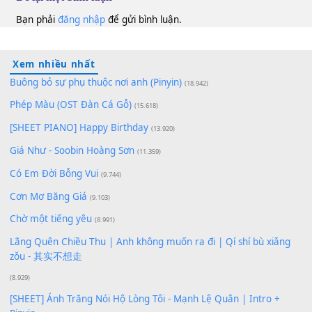
100
TAP
Lượt xem:
160
Để lại một bình luận
Bạn phải
đăng nhập
để gửi bình luận.
Xem nhiều nhất
Buông bỏ sự phụ thuộc nơi anh (Pinyin)
(18.942)
Phép Màu (OST Đàn Cá Gỗ)
(15.618)