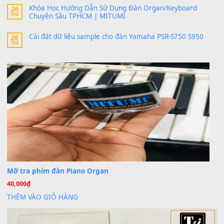
24 Tháng 4, 2026
bác ơi cho em hỏi chút , e tải về nhưng chỉ mở dc STYLE , khôn
band tiếng…
MinhTuan89
trong
Lỡ làng duyên em
30 Tháng 9, 2025
Trang hợp âm chưa cập nhật sheet, bạn đợi một thời gian nhé
Khách
trong
Lỡ làng duyên em
30 Tháng 9, 2025
Cho xin sheet nhạc organ được không ạ
BÀI MỚI VIẾT
Dịch vụ cho thuê âm thanh tiệc gia đình, ban nhạc, ca s
20
Th7
Cài đặt dữ liệu cho đàn PSR-SX900 PSR-SX920 tại MIT
20
Th7
Dịch Vụ Cài Đặt Sample Đàn Organ Yamaha Tận Nhà 
07
Th7
Nâng Tầm Âm Thanh Cho Cây Đàn Của Bạn