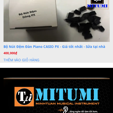
Khóa Học Hướng Dẫn Sử Dụng Đàn Organ/Keyboard
26
Th6
Chuyên Sâu TPHCM | MITUMI
Cài đặt dữ liệu sample cho đàn Yamaha PSR-S750 S95
26
Th6
Mỡ tra phím đàn Piano Organ
40,000
₫
THÊM VÀO GIỎ HÀNG