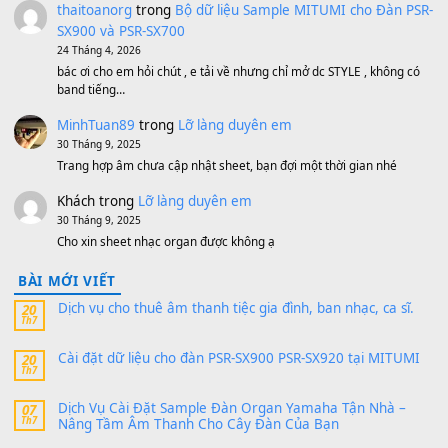
Bánh xe Pa600 Pa900
500,000
₫
Bộ mạch phím Pa600 Pa300 Pa700 Cũ
1,200,000
₫
MinhTuan89
trong
[CHIA SẺ] Bộ Dữ Liệu – Sample MI
V1 Cho Đàn Yamaha S750, S950
11 Tháng 7, 2026
https://vietkeyboard.vn/bo-du-lieu-sample-mitumi-cho-dan-psr
sx900-psr-sx700/
thaibaoduong68
trong
Bộ dữ liệu Sample MITUMI cho
PSR-SX900 và PSR-SX700
24 Tháng 4, 2026
Có giữ liệu 720 ko tuân e xin với ạ
thaitoanorg
trong
Bộ dữ liệu Sample MITUMI cho Đàn
SX900 và PSR-SX700