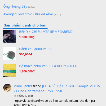
Bóng mây qua thềm
(8.577)
[SHEET PIANO] We Wish You A Merry Christmas
(8.516)
Orange Days - FT Island
(8.315)
Hãy nói với em - Mỹ Tâm - Bằng Kiều
(8.274)
Hương Ngọc Lan
(8.251)
Tiếng Đàn Hàm Oan
(8.194)
Under Pressure
(8.164)
A Long December
(8.155)
Ta Sẽ Trở Lại
(8.155)
Ông Hoàng Bảy
(8.133)
Avenged Sevenfold - Buried Alive
(8.109)
Sản phẩm dành cho bạn