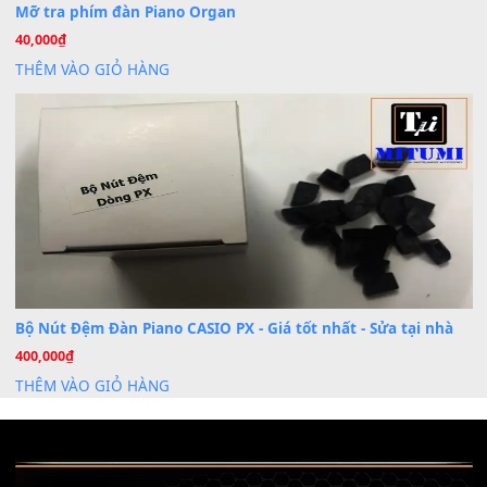
Dịch Vụ Cài Đặt Sample Đàn Organ Yamaha Tận Nhà 
07
Th7
Nâng Tầm Âm Thanh Cho Cây Đàn Của Bạn
Khóa Học Hướng Dẫn Sử Dụng Đàn Organ/Keyboard
26
Th6
Chuyên Sâu TPHCM | MITUMI
Cài đặt dữ liệu sample cho đàn Yamaha PSR-S750 S95
26
Th6