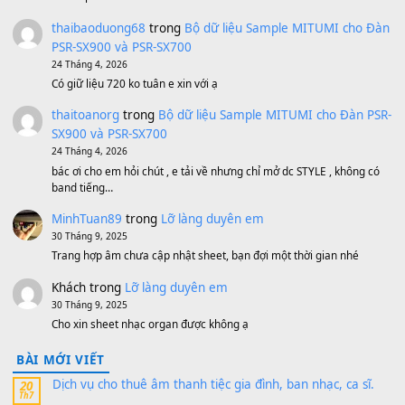
BEND 4 CHIỀU MTP-5F MEGABEND
1,600,000
₫
Bánh xe Pa600 Pa900
500,000
₫
Bộ mạch phím Pa600 Pa300 Pa700 Cũ
1,200,000
₫
MinhTuan89
trong
[CHIA SẺ] Bộ Dữ Liệu – Sample MI
V1 Cho Đàn Yamaha S750, S950
11 Tháng 7, 2026
https://vietkeyboard.vn/bo-du-lieu-sample-mitumi-cho-dan-psr
sx900-psr-sx700/
thaibaoduong68
trong
Bộ dữ liệu Sample MITUMI cho
PSR-SX900 và PSR-SX700
24 Tháng 4, 2026