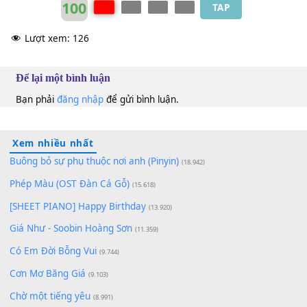
Dạ Hương (trước 75)
Thanh Lan (trước 75)
Am
Bbm
Carol Kim
Am
100
TAP
Lượt xem:
126
Để lại một bình luận
Bạn phải
đăng nhập
để gửi bình luận.
Xem nhiều nhất