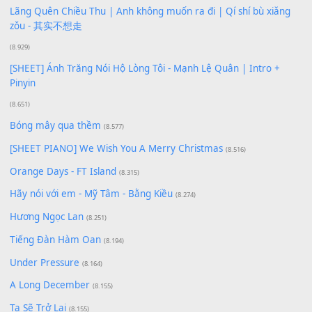
Buông bỏ sự phụ thuộc nơi anh (Pinyin)
(18.942)
Phép Màu (OST Đàn Cá Gỗ)
(15.618)
[SHEET PIANO] Happy Birthday
(13.920)
Giá Như - Soobin Hoàng Sơn
(11.359)
Có Em Đời Bỗng Vui
(9.744)
Cơn Mơ Băng Giá
(9.103)
Chờ một tiếng yêu
(8.991)
Lãng Quên Chiều Thu | Anh không muốn ra đi | Qí shí bù xiǎ
zǒu - 其实不想走
(8.929)
[SHEET] Ánh Trăng Nói Hộ Lòng Tôi - Mạnh Lệ Quân | Intro +
Pinyin
(8.651)