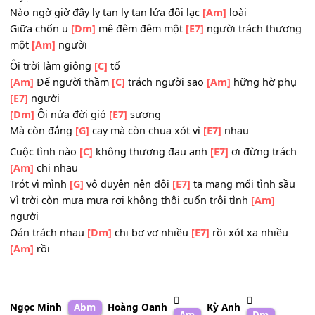
Nào ngờ tình
[C]
yêu lênh đênh đưa
[E7]
ta vào chốn
[Am
say
Những tưởng thời
[G]
gian không đi trong
[E7]
cơn mê 
tuyệt vời
Nào ngờ giờ đây ly tan ly tan lứa đôi lạc
[Am]
loài
Giữa chốn u
[Dm]
mê đêm đêm một
[E7]
người trách th
một
[Am]
người
Ôi trời làm giông
[C]
tố
[Am]
Để người thầm
[C]
trách người sao
[Am]
hững hờ 
[E7]
người
[Dm]
Ôi nửa đời gió
[E7]
sương
Mà còn đắng
[G]
cay mà còn chua xót vì
[E7]
nhau
Cuộc tình nào
[C]
không thương đau anh
[E7]
ơi đừng tr
[Am]
chi nhau
Trót vì mình
[G]
vô duyên nên đôi
[E7]
ta mang mối tình 
Vì trời còn mưa mưa rơi không thôi cuốn trôi tình
[Am]
người