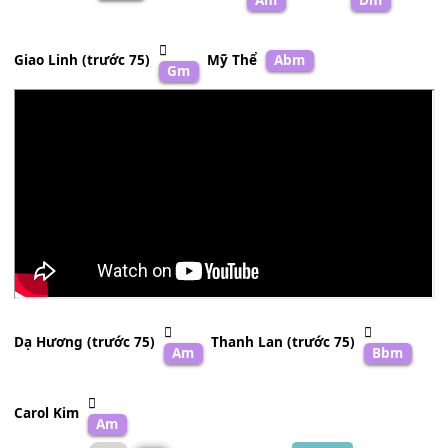
Oán trách nhau
[Dm]
chi bơ vơ nhiều
[E7]
rồi xót xa nhiề
[Am]
rồi
Ngọc Minh
Abm
Hoàng Oanh
Kỳ Anh
Am
Dm
Giao Linh (trước 75)
Mỹ Thể
Abm
Gm