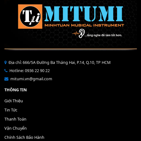
Mỡ tra phím đàn Piano Organ
40,000
₫
THÊM VÀO GIỎ HÀNG
Bộ Nút Đệm Đàn Piano CASIO PX - Giá tốt nhất - Sửa tại n
400,000
₫
THÊM VÀO GIỎ HÀNG