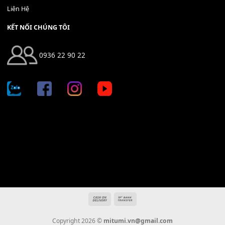
Địa chỉ: 666/5A Đường Ba Tháng Hai, P.14, Q.10, TP HCM
Hotline: 0936 22 90 22
mitumi.vn@gmail.com
THÔNG TIN
Giới Thiệu
Tin Tức