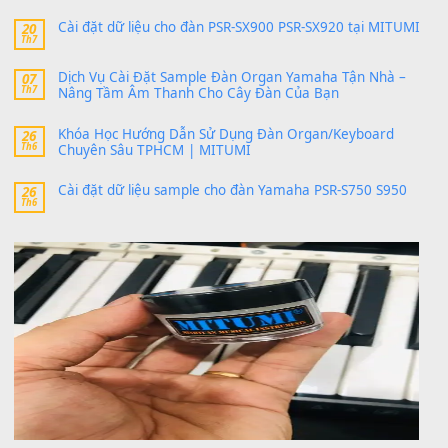
Có giữ liệu 720 ko tuân e xin với ạ
thaitoanorg
trong
Bộ dữ liệu Sample MITUMI cho Đàn
SX900 và PSR-SX700
24 Tháng 4, 2026
bác ơi cho em hỏi chút , e tải về nhưng chỉ mở dc STYLE , khôn
band tiếng…
MinhTuan89
trong
Lỡ làng duyên em
30 Tháng 9, 2025
Trang hợp âm chưa cập nhật sheet, bạn đợi một thời gian nhé
Khách
trong
Lỡ làng duyên em
30 Tháng 9, 2025
Cho xin sheet nhạc organ được không ạ
BÀI MỚI VIẾT
Dịch vụ cho thuê âm thanh tiệc gia đình, ban nhạc, ca s
20
Th7
Cài đặt dữ liệu cho đàn PSR-SX900 PSR-SX920 tại MIT
20
Th7