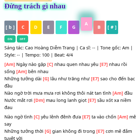
HỢP ÂM
,
Nhạc Vàng
Đừng trách gì nhau
A
[ b ]
C
D
E
F
G
B
[ # ]
ON
OFF
Sáng tác: Cao Hoàng Diễm Trang | Ca sĩ: -- | Tone gốc: 
Style: -- | Tempo: 100 | Beat: 4/4
[Am]
Ngày nào gặp
[C]
nhau quen nhau yêu
[E7]
nhau rồ
sống
[Am]
bên nhau
Những tưởng dài
[G]
lâu như trăng như
[E7]
sao cho đến
đầu
Nào ngờ trời mưa mưa rơi không thôi nát tan tình
[Am]
Nước mắt rơi
[Dm]
mau long lanh giọt
[E7]
sầu xót xa n
đau