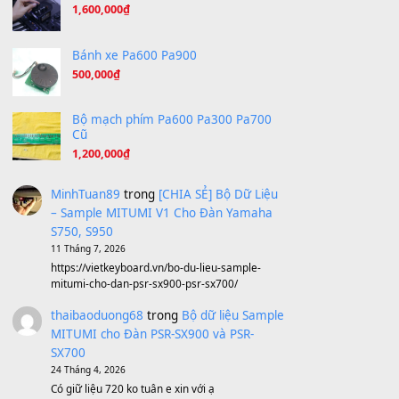
Under Pressure
(8.164)
A Long December
(8.155)
Ta Sẽ Trở Lại
(8.155)
Ông Hoàng Bảy
(8.133)
Avenged Sevenfold - Buried Alive
(8.109)
Sản phẩm dành cho bạn
BEND 4 CHIỀU MTP-5F MEGABEND
1,600,000
₫
Bánh xe Pa600 Pa900
500,000
₫
Bộ mạch phím Pa600 Pa300 Pa700
Cũ
1,200,000
₫