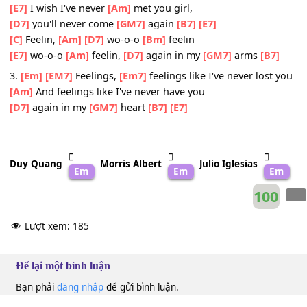
2.
[Em]
[EM7]
Teardrops
[Em7]
rolling down on my face
[A]
trying to for-
[Am]
get my
[D7]
feelings of
[GM7]
love
Chorus:
[C]
Feelings,
[Am]
[D7]
for my life
[Bm]
I'll feel it
[E7]
I wish I've never
[Am]
met you girl,
[D7]
you'll never come
[GM7]
again
[B7]
[E7]
[C]
Feelin,
[Am]
[D7]
wo-o-o
[Bm]
feelin
[E7]
wo-o-o
[Am]
feelin,
[D7]
again in my
[GM7]
arms
[B7
3.
[Em]
[EM7]
Feelings,
[Em7]
feelings like I've never lost
[Am]
And feelings like I've never have you
[D7]
again in my
[GM7]
heart
[B7]
[E7]
Duy Quang
Morris Albert
Julio Iglesias
Em
Em
E
10