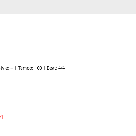
 Em | Style: -- | Tempo: 100 | Beat: 4/4
s
[B7]