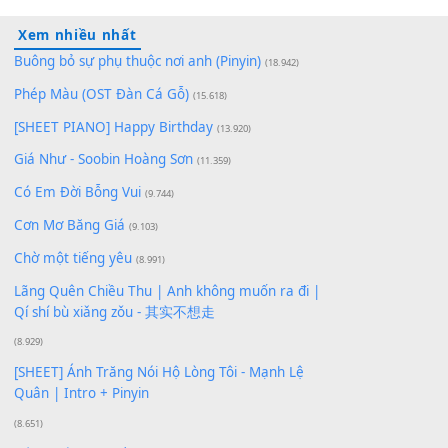
Lượt xem:
185
Để lại một bình luận
Bạn phải
đăng nhập
để gửi bình luận.
Xem nhiều nhất
Buông bỏ sự phụ thuộc nơi anh (Pinyin)
(18.942)
Phép Màu (OST Đàn Cá Gỗ)
(15.618)
[SHEET PIANO] Happy Birthday
(13.920)
Giá Như - Soobin Hoàng Sơn
(11.359)
Có Em Đời Bỗng Vui
(9.744)
Cơn Mơ Băng Giá
(9.103)
Chờ một tiếng yêu
(8.991)