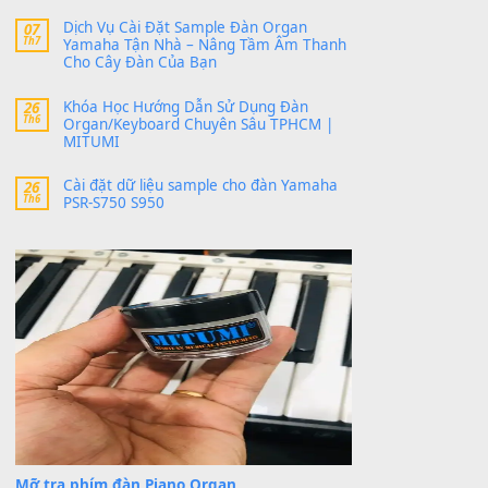
MinhTuan89
trong
Lỡ làng duyên em
30 Tháng 9, 2025
Trang hợp âm chưa cập nhật sheet, bạn đợi một
thời gian nhé
Khách
trong
Lỡ làng duyên em
30 Tháng 9, 2025
Cho xin sheet nhạc organ được không ạ
BÀI MỚI VIẾT
Dịch vụ cho thuê âm thanh tiệc gia đình,
20
Th7
ban nhạc, ca sĩ.
Cài đặt dữ liệu cho đàn PSR-SX900 PSR-
20
Th7
SX920 tại MITUMI
Dịch Vụ Cài Đặt Sample Đàn Organ
07
Th7
Yamaha Tận Nhà – Nâng Tầm Âm Thanh
Cho Cây Đàn Của Bạn