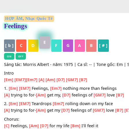
HỢP ÂM
,
Nhạc Quốc Tế
Feelings
E
[ b ]
C
D
F
G
A
B
[ # ]
ON
OFF
Sáng tác: Morris Albert - năm: 1975 | Ca sĩ: -- | Tone gốc:
Intro
[Em]
[EM7]
[Em7]
[A]
[Am]
[D7]
[GM7]
[B7]
1.
[Em]
[EM7]
Feelings,
[Em7]
nothing more than feeling
[A]
trying to for-
[Am]
get my,
[D7]
feelings of
[GM7]
love