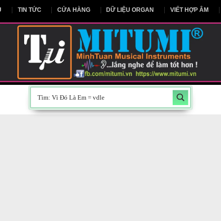
NG CHỦ
TIN TỨC
CỬA HÀNG
DỮ LIỆU ORGAN
V