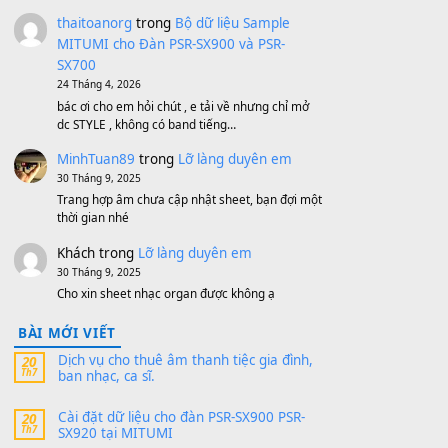
MinhTuan89
trong
[CHIA SẺ] Bộ Dữ Liệu
– Sample MITUMI V1 Cho Đàn Yamaha
S750, S950
11 Tháng 7, 2026
https://vietkeyboard.vn/bo-du-lieu-sample-
mitumi-cho-dan-psr-sx900-psr-sx700/
thaibaoduong68
trong
Bộ dữ liệu Sample
MITUMI cho Đàn PSR-SX900 và PSR-
SX700
24 Tháng 4, 2026
Có giữ liệu 720 ko tuân e xin với ạ
thaitoanorg
trong
Bộ dữ liệu Sample
MITUMI cho Đàn PSR-SX900 và PSR-
SX700
24 Tháng 4, 2026
bác ơi cho em hỏi chút , e tải về nhưng chỉ mở
dc STYLE , không có band tiếng…