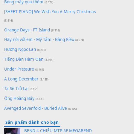
Lãng Quên Chiều Thu | Anh không muốn ra đi |
Qí shí bù xiǎng zǒu - 其实不想走
(8.929)
[SHEET] Ánh Trăng Nói Hộ Lòng Tôi - Mạnh Lệ
Quân | Intro + Pinyin
(8.651)
Bóng mây qua thềm
(8.577)
[SHEET PIANO] We Wish You A Merry Christmas
(8.516)
Orange Days - FT Island
(8.315)
Hãy nói với em - Mỹ Tâm - Bằng Kiều
(8.274)
Hương Ngọc Lan
(8.251)
Tiếng Đàn Hàm Oan
(8.194)