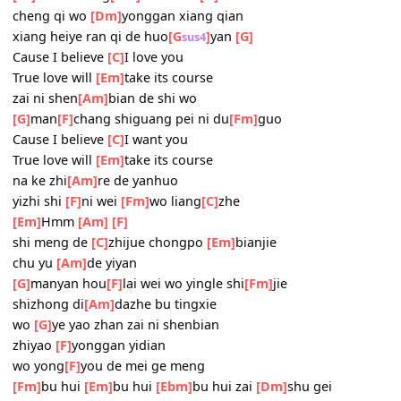
[Em]
wo ye kaozhe ni de jian
[F]
women
[G]
bu hui fen
[C]
bie
[Bdim]
duo kai
[A]
xuanxiao shi
[Dm]
jian peizhe
[G]
wo
[E7]
shi ni zhang
[Am]
xin de zhi
[D]
dian
cheng qi wo
[Dm]
yonggan xiang qian
xiang heiye ran qi de huo
[G
]
yan
[G]
sus4
Cause I believe
[C]
I love you
True love will
[Em]
take its course
zai ni shen
[Am]
bian de shi wo
[G]
man
[F]
chang shiguang pei ni du
[Fm]
guo
Cause I believe
[C]
I want you
True love will
[Em]
take its course
na ke zhi
[Am]
re de yanhuo
yizhi shi
[F]
ni wei
[Fm]
wo liang
[C]
zhe
[Em]
Hmm
[Am]
[F]
shi meng de
[C]
zhijue chongpo
[Em]
bianjie
chu yu
[Am]
de yiyan