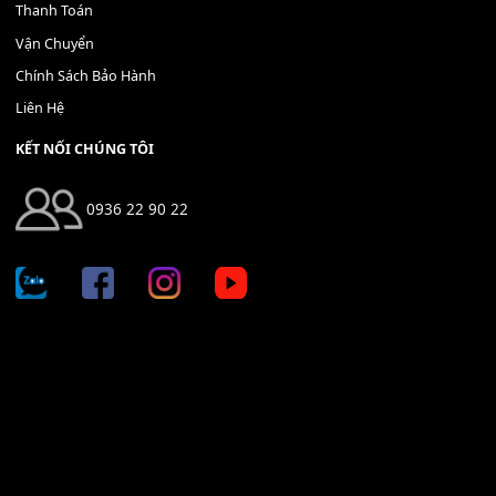
THÊM VÀO GIỎ HÀNG
Địa chỉ: 666/5A Đường Ba Tháng Hai, P.14, Q.10, TP HCM
Hotline: 0936 22 90 22
mitumi.vn@gmail.com