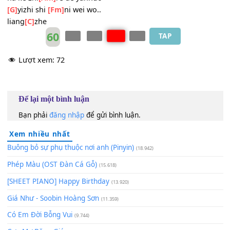
zai ni shen
[Am]
bian de shi wo
[G]
man
[F]
chang shiguang pei ni du
[Fm]
guo
Cause I believe
[C]
I love you
True love will
[Em]
take its course
na ke zhi
[Am]
re de yanhuo
[G]
yizhi shi
[Fm]
ni wei wo liang
[C]
zhe
[Em]
Hmm
na ke zhi
[Am]
re de yanhuo
[G]
yizhi shi
[Fm]
ni wei wo..
liang
[C]
zhe
60
TAP
Lượt xem:
72
Để lại một bình luận