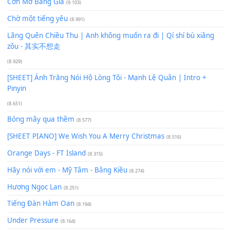
Bạn phải
đăng nhập
để gửi bình luận.
Xem nhiều nhất
Buông bỏ sự phụ thuộc nơi anh (Pinyin)
(18.942)
Phép Màu (OST Đàn Cá Gỗ)
(15.618)
[SHEET PIANO] Happy Birthday
(13.920)
Giá Như - Soobin Hoàng Sơn
(11.359)
Có Em Đời Bỗng Vui
(9.744)
Cơn Mơ Băng Giá
(9.103)
Chờ một tiếng yêu
(8.991)
Lãng Quên Chiều Thu | Anh không muốn ra đi | Qí shí bù xiǎ
zǒu - 其实不想走
(8.929)
[SHEET] Ánh Trăng Nói Hộ Lòng Tôi - Mạnh Lệ Quân | Intro +
Pinyin