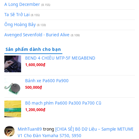
(8.651)
Bóng mây qua thềm
(8.577)
[SHEET PIANO] We Wish You A Merry Christmas
(8.516)
Orange Days - FT Island
(8.315)
Hãy nói với em - Mỹ Tâm - Bằng Kiều
(8.274)
Hương Ngọc Lan
(8.251)
Tiếng Đàn Hàm Oan
(8.194)
Under Pressure
(8.164)
A Long December
(8.155)
Ta Sẽ Trở Lại
(8.155)
Ông Hoàng Bảy
(8.133)
Avenged Sevenfold - Buried Alive
(8.109)