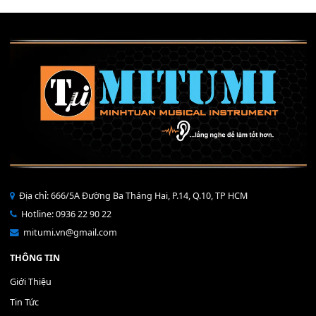
Mỡ tra phím đàn Piano Organ
40,000
₫
THÊM VÀO GIỎ HÀNG
Bộ Nút Đệm Đàn Piano CASIO PX - Giá tốt nhất - Sửa tại n
400,000
₫