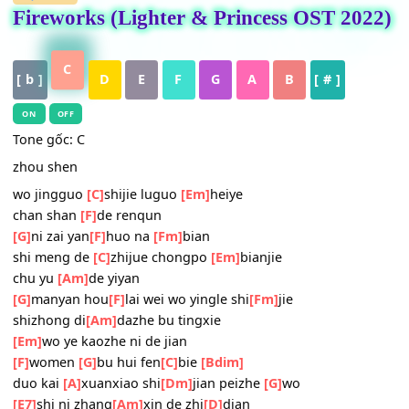
HỢP ÂM
Fireworks (Lighter & Princess OST 20
C
[ b ]
D
E
F
G
A
B
[ # ]
ON
OFF
Tone gốc: C
zhou shen
wo jingguo
[C]
shijie luguo
[Em]
heiye
chan shan
[F]
de renqun
[G]
ni zai yan
[F]
huo na
[Fm]
bian
shi meng de
[C]
zhijue chongpo
[Em]
bianjie
chu yu
[Am]
de yiyan
[G]
manyan hou
[F]
lai wei wo yingle shi
[Fm]
jie
shizhong di
[Am]
dazhe bu tingxie