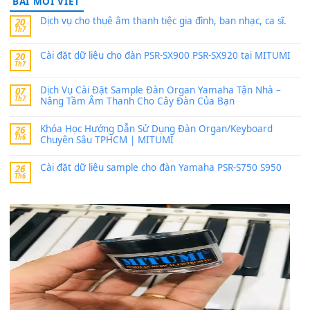
PSR-SX900 và PSR-SX700
24 Tháng 4, 2026
Có giữ liệu 720 ko tuân e xin với ạ
thaitoanorg
trong
Bộ dữ liệu Sample MITUMI cho Đàn
SX900 và PSR-SX700
24 Tháng 4, 2026
bác ơi cho em hỏi chút , e tải về nhưng chỉ mở dc STYLE , khôn
band tiếng…
MinhTuan89
trong
Lỡ làng duyên em
30 Tháng 9, 2025
Trang hợp âm chưa cập nhật sheet, bạn đợi một thời gian nhé
Khách
trong
Lỡ làng duyên em
30 Tháng 9, 2025
Cho xin sheet nhạc organ được không ạ
BÀI MỚI VIẾT
Dịch vụ cho thuê âm thanh tiệc gia đình, ban nhạc, ca s
20
Th7