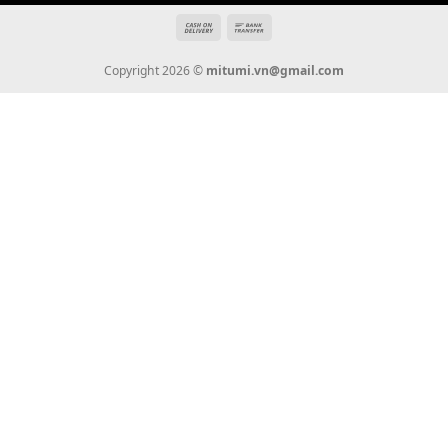
THÔNG TIN
Giới Thiệu
Tin Tức
Thanh Toán
Vận Chuyển
Chính Sách Bảo Hành
Liên Hệ
KẾT NỐI CHÚNG TÔI
0936 22 90 22