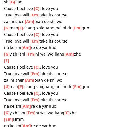
[G]
manyan hou
[F]
lai wei wo yingle shi
[Fm]
jie
shizhong di
[Am]
dazhe bu tingxie
wo
[G]
ye yao zhan zai ni shenbian
zhiyao
[F]
yonggan yidian
wo yong
[F]
you de mei ge meng
[Fm]
bu hui
[Em]
bu hui
[Ebm]
bu hui zai
[Dm]
shu gei
shi
[G]
jian
Cause I believe
[C]
I love you
True love will
[Em]
take its course
zai ni shen
[Am]
bian de shi wo
[G]
man
[F]
chang shiguang pei ni du
[Fm]
guo
Cause I believe
[C]
I love you
True love will
[Em]
take its course
na ke zhi
[Am]
re de yanhuo
[G]
yizhi shi
[Fm]
ni wei wo liang
[Am]
zhe
[F]
Cause I believe
[C]
I love you
True love will
[Em]
take its course