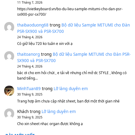
Sản phẩm dành cho bạn
BEND 4 CHIỀU MTP-5F MEGABEND
1,600,000
₫
Bánh xe Pa600 Pa900
500,000
₫
Bộ mạch phím Pa600 Pa300 Pa700 Cũ
1,200,000
₫
MinhTuan89
trong
[CHIA SẺ] Bộ Dữ Liệu – Sample MI
V1 Cho Đàn Yamaha S750, S950
11 Tháng 7, 2026
https://vietkeyboard.vn/bo-du-lieu-sample-mitumi-cho-dan-psr
sx900-psr-sx700/
thaibaoduong68
trong
Bộ dữ liệu Sample MITUMI cho