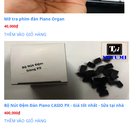
Cài đặt dữ liệu cho đàn PSR-SX900 PSR-SX920 tại MIT
20
Th7
Dịch Vụ Cài Đặt Sample Đàn Organ Yamaha Tận Nhà 
07
Th7
Nâng Tầm Âm Thanh Cho Cây Đàn Của Bạn
Khóa Học Hướng Dẫn Sử Dụng Đàn Organ/Keyboard
26
Th6
Chuyên Sâu TPHCM | MITUMI
Cài đặt dữ liệu sample cho đàn Yamaha PSR-S750 S95
26
Th6