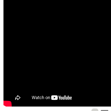
Baby zhè shì
[Em7]
wǒ gěi nǐ de lǐwù
zhǐ xiǎng bǎ nǐ
[Bm7]
cáng zài wǒ xīndǐ
[Bm]