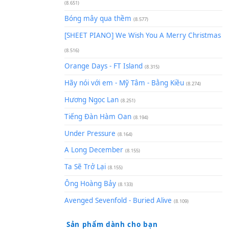
(8.929)
[SHEET] Ánh Trăng Nói Hộ Lò
Quân | Intro + Pinyin
(8.651)
Bóng mây qua thềm
(8.577)
[SHEET PIANO] We Wish You 
(8.516)
Orange Days - FT Island
(8.315)
Hãy nói với em - Mỹ Tâm - Bằ
Hương Ngọc Lan
(8.251)
Tiếng Đàn Hàm Oan
(8.194)
Under Pressure
(8.164)
A Long December
(8.155)