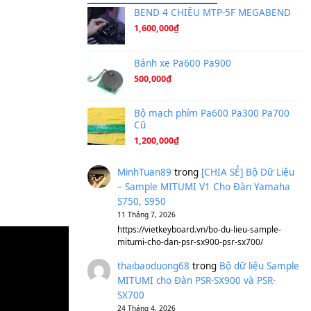
Ta Sẽ Trở Lại
(8.155)
Ông Hoàng Bảy
(8.133)
Avenged Sevenfold - Buried A
Sản phẩm dành cho bạn
BEND 4 CHIỀU M
1,600,000
₫
Bánh xe Pa600 Pa
500,000
₫
Bộ mạch phím Pa6
Cũ
1,200,000
₫
MinhTuan89
trong
[CH
– Sample MITUMI V1 