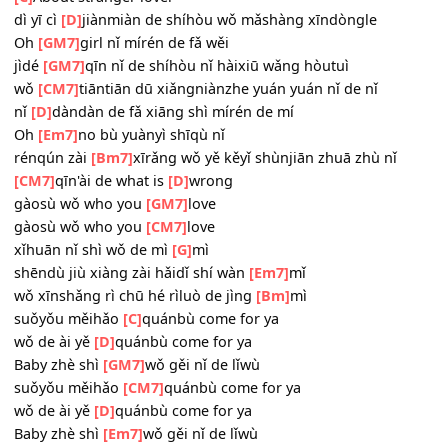
wǒ de ài yě
[D]
quánbù come for ya
Baby zhè shì
[Em7]
wǒ gěi nǐ de lǐwù
zhǐ xiǎng bǎ nǐ
[Bm7]
cáng zài wǒ xīndǐ
[C]
About stranger lover
dì yī cì
[D]
jiànmiàn de shíhòu wǒ mǎshàng xīndòngle
Oh
[GM7]
girl nǐ mírén de fǎ wěi
jìdé
[GM7]
qīn nǐ de shíhòu nǐ hàixiū wǎng hòutuì
wǒ
[CM7]
tiāntiān dū xiǎngniànzhe yuán yuán nǐ de nǐ
nǐ
[D]
dàndàn de fǎ xiāng shì mírén de mí
Oh
[Em7]
no bù yuànyì shīqù nǐ
rénqún zài
[Bm7]
xīrǎng wǒ yě kěyǐ shùnjiān zhuā zhù nǐ
[CM7]
qīn'ài de what is
[D]
wrong
gàosù wǒ who you
[GM7]
love
gàosù wǒ who you
[CM7]
love
xǐhuān nǐ shì wǒ de mì
[G]
mì
shēndù jiù xiàng zài hǎidǐ shí wàn
[Em7]
mǐ
wǒ xīnshǎng rì chū hé rìluò de jìng
[Bm]
mì