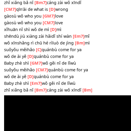
suǒyǒu měihǎo
[C]
quánbù come for ya
wǒ de ài yě
[D]
quánbù come for ya
Baby zhè shì
[GM7]
wǒ gěi nǐ de lǐwù
suǒyǒu měihǎo
[CM7]
quánbù come for ya
wǒ de ài yě
[D]
quánbù come for ya
Baby zhè shì
[Em7]
wǒ gěi nǐ de lǐwù
zhǐ xiǎng bǎ nǐ
[Bm7]
cáng zài wǒ xīndǐ
[CM7]
qīn'ài de what is
[D]
wrong
gàosù wǒ who you
[GM7]
love
gàosù wǒ who you
[CM7]
love
xǐhuān nǐ shì wǒ de mì
[D]
mì
shēndù jiù xiàng zài hǎidǐ shí wàn
[Em7]
mǐ
wǒ xīnshǎng rì chū hé rìluò de jìng
[Bm]
mì
suǒyǒu měihǎo
[C]
quánbù come for ya
wǒ de ài yě
[D]
quánbù come for ya
Baby zhè shì
[GM7]
wǒ gěi nǐ de lǐwù
suǒyǒu měihǎo
[CM7]
quánbù come for ya
wǒ de ài yě
[D]
quánbù come for ya