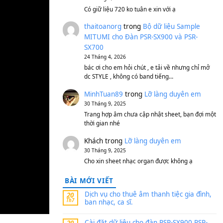
S750, S950
11 Tháng 7, 2026
https://vietkeyboard.vn/b
mitumi-cho-dan-psr-sx900
thaibaoduong68
tron
MITUMI cho Đàn PSR-S
SX700
24 Tháng 4, 2026
Có giữ liệu 720 ko tuân e x
thaitoanorg
trong
Bộ 
MITUMI cho Đàn PSR-S
SX700
24 Tháng 4, 2026
bác ơi cho em hỏi chút , e
dc STYLE , không có band
MinhTuan89
trong
Lỡ 
30 Tháng 9, 2025