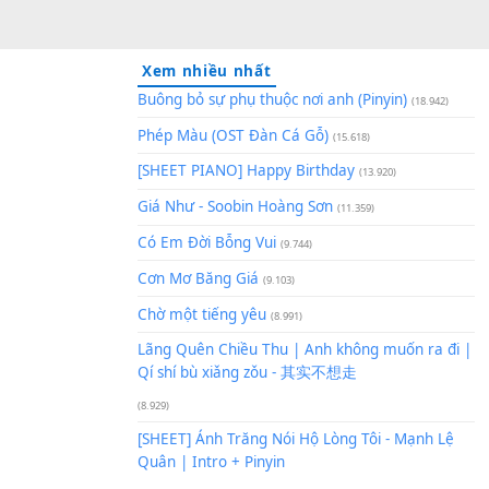
Xem nhiều nhất
Buông bỏ sự phụ thuộc nơi an
Phép Màu (OST Đàn Cá Gỗ)
(1
[SHEET PIANO] Happy Birthd
Giá Như - Soobin Hoàng Sơn
(
Có Em Đời Bỗng Vui
(9.744)
Cơn Mơ Băng Giá
(9.103)
Chờ một tiếng yêu
(8.991)
Lãng Quên Chiều Thu | Anh k
Qí shí bù xiǎng zǒu - 其实不