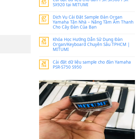
Trang hợp âm chưa cập nh
thời gian nhé
Khách
trong
Lỡ làng 
30 Tháng 9, 2025
Cho xin sheet nhạc organ
BÀI MỚI VIẾT
Dịch vụ cho thuê âm th
20
Th7
ban nhạc, ca sĩ.
Cài đặt dữ liệu cho đà
20
Th7
SX920 tại MITUMI
Dịch Vụ Cài Đặt Samp
07
Th7
Yamaha Tận Nhà – N
Cho Cây Đàn Của Bạn
Khóa Học Hướng Dẫn 
26
Th6
Organ/Keyboard Chuy
MITUMI