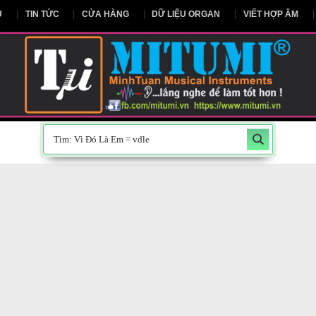
NG CHỦ
TIN TỨC
CỬA HÀNG
DỮ LIỆU ORGAN
V