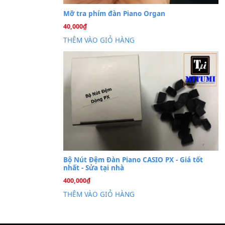
Cài đặt dữ liệu sampl
26
Th6
PSR-S750 S950
Mỡ tra phím đàn Piano Org
40,000
₫
THÊM VÀO GIỎ HÀNG