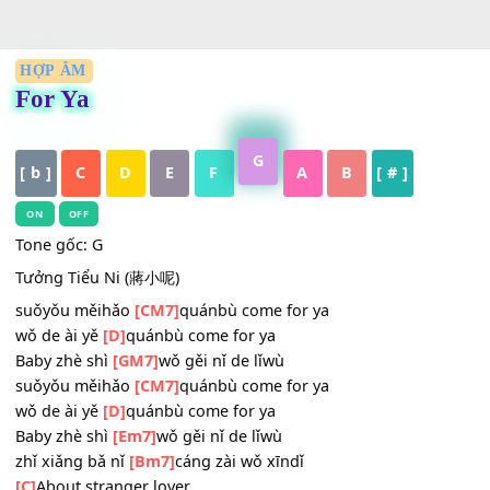
HỢP ÂM
For Ya
G
[ b ]
C
D
E
F
A
B
[ # ]
ON
OFF
Tone gốc: G
Tưởng Tiểu Ni (蔣小呢)
suǒyǒu měihǎo
[CM7]
quánbù come for ya
wǒ de ài yě
[D]
quánbù come for ya
Baby zhè shì
[GM7]
wǒ gěi nǐ de lǐwù
suǒyǒu měihǎo
[CM7]
quánbù come for ya