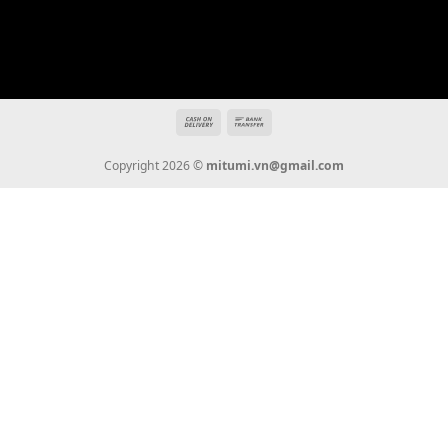
Địa chỉ: 666/5A Đường Ba Tháng Hai, P.14, Q.10, TP HCM
Hotline: 0936 22 90 22
mitumi.vn@gmail.com
THÔNG TIN
Giới Thiệu
Tin Tức
Thanh Toán
Vận Chuyển
Chính Sách Bảo Hành
Liên Hệ
KẾT NỐI CHÚNG TÔI
0936 22 90 22