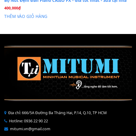
Mỡ tra phím đàn Piano Organ
40,000
₫
THÊM VÀO GIỎ HÀNG