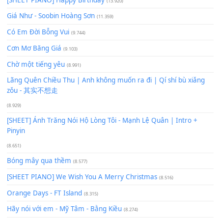
Để lại một bình luận
Bạn phải
đăng nhập
để gửi bình luận.
Xem nhiều nhất
Buông bỏ sự phụ thuộc nơi anh (Pinyin)
(18.942)
Phép Màu (OST Đàn Cá Gỗ)
(15.618)
[SHEET PIANO] Happy Birthday
(13.920)
Giá Như - Soobin Hoàng Sơn
(11.359)
Có Em Đời Bỗng Vui
(9.744)
Cơn Mơ Băng Giá
(9.103)
Chờ một tiếng yêu
(8.991)
Lãng Quên Chiều Thu | Anh không muốn ra đi | Qí shí bù xiǎ