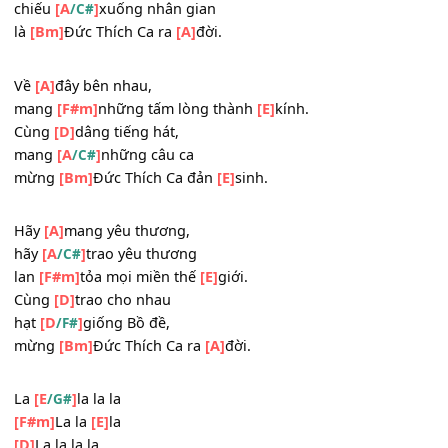
Cùng
[A]
loan tin vui,
đi
[F#m]
khắp ba ngàn thế
[E]
giới:
Kìa
[D]
ánh sáng lớn
chiếu
[A
]
xuống nhân gian
/C#
là
[Bm]
Đức Thích Ca ra
[A]
đời.
_
Về
[A]
đây bên nhau,
mang
[F#m]
những tấm lòng thành
[E]
kính.
Cùng
[D]
dâng tiếng hát,
mang
[A
]
những câu ca
/C#
mừng
[Bm]
Đức Thích Ca đản
[E]
sinh.
_
Hãy
[A]
mang yêu thương,
hãy
[A
]
trao yêu thương
/C#
lan
[F#m]
tỏa mọi miền thế
[E]
giới.
Cùng
[D]
trao cho nhau