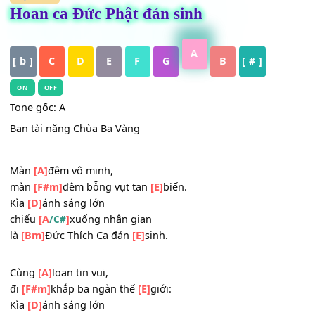
HỢP ÂM
Hoan ca Đức Phật đản sinh
A
[ b ]
C
D
E
F
G
B
[ # ]
ON
OFF
Tone gốc: A
Ban tài năng Chùa Ba Vàng
_
Màn
[A]
đêm vô minh,
màn
[F#m]
đêm bỗng vụt tan
[E]
biến.
Kìa
[D]
ánh sáng lớn
chiếu
[A
]
xuống nhân gian
/C#
là
[Bm]
Đức Thích Ca đản
[E]
sinh.
_