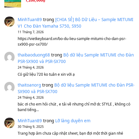
Ta Sẽ Trở Lại
(8.155)
Ông Hoàng Bảy
(8.133)
Avenged Sevenfold - Buried Alive
(8.109)
Sản phẩm dành cho bạn
BEND 4 CHIỀU MTP-5F MEGABEND
1,600,000
₫
Bánh xe Pa600 Pa900
500,000
₫
Bộ mạch phím Pa600 Pa300 Pa700 Cũ
1,200,000
₫
MinhTuan89
trong
[CHIA SẺ] Bộ Dữ Liệu – Sample MI
V1 Cho Đàn Yamaha S750, S950