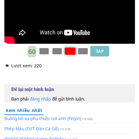
_
Hãy
[D]
loan tin
[E]
vui,
[E]
rằng Đức Thích Ca ra
[A]
đời!
60
TAP
Lượt xem:
220