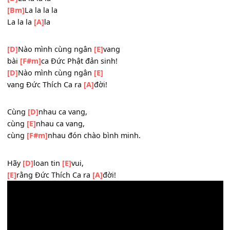
hạt
[D
]
giống Bồ đề,
/F#
mừng
[Bm]
Đức Thích Ca ra
[A]
đời.
_
La
[E
]
la la la
/G#
[F#m]
La la
[E]
la
[D]
La la la la
[Bm]
La la la la
La la la
[A]
la
_
[D]
Nào mình cùng ngân
[E]
vang
bài
[F#m]
ca Đức Phật đản sinh!
[D]
Nào mình cùng ngân
[E]
vang Đức Thích Ca ra
[A]
đời!
_
Cùng
[D]
nhau ca vang,
cùng
[E]
nhau ca vang,
cùng
[F#m]
nhau đón chào bình minh.