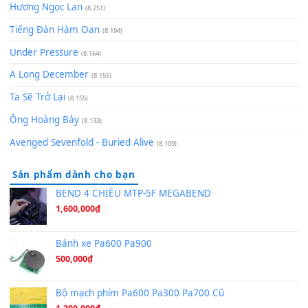
zǒu - 其实不想走
(8.929)
[SHEET] Ánh Trăng Nói Hộ Lòng Tôi - Mạnh Lệ Quân | Intro +
Pinyin
(8.651)
Bóng mây qua thềm
(8.577)
[SHEET PIANO] We Wish You A Merry Christmas
(8.516)
Orange Days - FT Island
(8.315)
Hãy nói với em - Mỹ Tâm - Bằng Kiều
(8.274)
Hương Ngọc Lan
(8.251)
Tiếng Đàn Hàm Oan
(8.194)
Under Pressure
(8.164)
A Long December
(8.155)