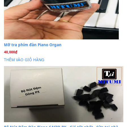
Cho xin sheet nhạc organ được không ạ
BÀI MỚI VIẾT
Dịch vụ cho thuê âm thanh tiệc gia đình, ban nhạc, ca s
20
Th7
Cài đặt dữ liệu cho đàn PSR-SX900 PSR-SX920 tại MIT
20
Th7
Dịch Vụ Cài Đặt Sample Đàn Organ Yamaha Tận Nhà 
07
Th7
Nâng Tầm Âm Thanh Cho Cây Đàn Của Bạn
Khóa Học Hướng Dẫn Sử Dụng Đàn Organ/Keyboard
26
Th6
Chuyên Sâu TPHCM | MITUMI
Cài đặt dữ liệu sample cho đàn Yamaha PSR-S750 S95
26
Th6