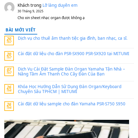
11 Tháng 7, 2026
https://vietkeyboard.vn/bo-du-lieu-sample-mitumi-cho-dan-psr
sx900-psr-sx700/
thaibaoduong68
trong
Bộ dữ liệu Sample MITUMI cho
PSR-SX900 và PSR-SX700
24 Tháng 4, 2026
Có giữ liệu 720 ko tuân e xin với ạ
thaitoanorg
trong
Bộ dữ liệu Sample MITUMI cho Đàn
SX900 và PSR-SX700
24 Tháng 4, 2026
bác ơi cho em hỏi chút , e tải về nhưng chỉ mở dc STYLE , khôn
band tiếng…
MinhTuan89
trong
Lỡ làng duyên em
30 Tháng 9, 2025
Trang hợp âm chưa cập nhật sheet, bạn đợi một thời gian nhé
Khách
trong
Lỡ làng duyên em
30 Tháng 9, 2025