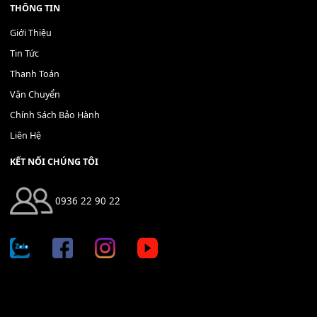
Bộ Nút Đệm Đàn Piano CASIO PX - Giá tốt nhất - Sửa tại n
400,000
₫
THÊM VÀO GIỎ HÀNG