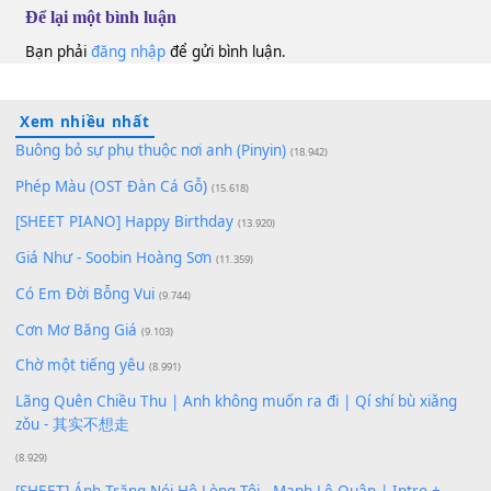
100
TAP
Lượt xem:
275
Để lại một bình luận
Bạn phải
đăng nhập
để gửi bình luận.
Xem nhiều nhất
Buông bỏ sự phụ thuộc nơi anh (Pinyin)
(18.942)
Phép Màu (OST Đàn Cá Gỗ)
(15.618)
[SHEET PIANO] Happy Birthday
(13.920)