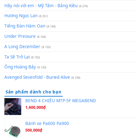
[SHEET] Ánh Trăng Nói Hộ Lòng Tôi - Mạnh Lệ Quân | Intro +
Pinyin
(8.651)
Bóng mây qua thềm
(8.577)
[SHEET PIANO] We Wish You A Merry Christmas
(8.516)
Orange Days - FT Island
(8.315)
Hãy nói với em - Mỹ Tâm - Bằng Kiều
(8.274)
Hương Ngọc Lan
(8.251)
Tiếng Đàn Hàm Oan
(8.194)
Under Pressure
(8.164)
A Long December
(8.155)
Ta Sẽ Trở Lại
(8.155)
Ông Hoàng Bảy
(8.133)