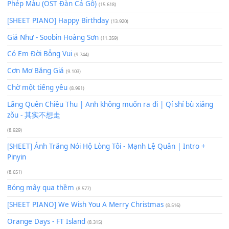
Để lại một bình luận
Bạn phải
đăng nhập
để gửi bình luận.
Xem nhiều nhất
Buông bỏ sự phụ thuộc nơi anh (Pinyin)
(18.942)
Phép Màu (OST Đàn Cá Gỗ)
(15.618)
[SHEET PIANO] Happy Birthday
(13.920)
Giá Như - Soobin Hoàng Sơn
(11.359)
Có Em Đời Bỗng Vui
(9.744)
Cơn Mơ Băng Giá
(9.103)
Chờ một tiếng yêu
(8.991)
Lãng Quên Chiều Thu | Anh không muốn ra đi | Qí shí bù xiǎ
zǒu - 其实不想走
(8.929)