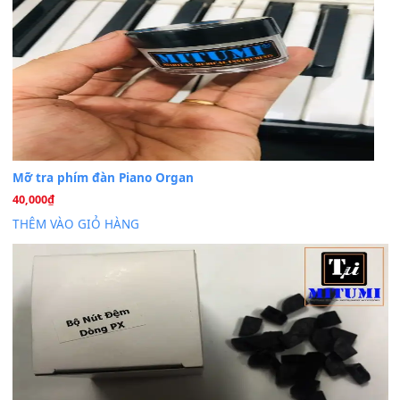
BÀI MỚI VIẾT
Dịch vụ cho thuê âm thanh tiệc gia đình, ban nhạc, ca s
20
Th7
Cài đặt dữ liệu cho đàn PSR-SX900 PSR-SX920 tại MIT
20
Th7
Dịch Vụ Cài Đặt Sample Đàn Organ Yamaha Tận Nhà 
07
Th7
Nâng Tầm Âm Thanh Cho Cây Đàn Của Bạn
Khóa Học Hướng Dẫn Sử Dụng Đàn Organ/Keyboard
26
Th6
Chuyên Sâu TPHCM | MITUMI
Cài đặt dữ liệu sample cho đàn Yamaha PSR-S750 S95
26
Th6