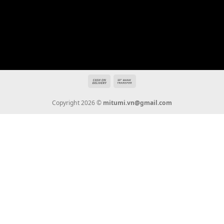
mitumi.vn@gmail.com
THÔNG TIN
Giới Thiệu
Tin Tức
Thanh Toán
Vận Chuyển
Chính Sách Bảo Hành
Liên Hệ
KẾT NỐI CHÚNG TÔI
0936 22 90 22