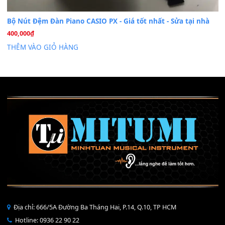
Mỡ tra phím đàn Piano Organ
40,000
₫
THÊM VÀO GIỎ HÀNG
Bộ Nút Đệm Đàn Piano CASIO PX - Giá tốt nhất - Sửa tại n