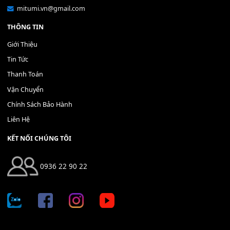
400,000
₫
THÊM VÀO GIỎ HÀNG
Địa chỉ: 666/5A Đường Ba Tháng Hai, P.14, Q.10, TP HCM
Hotline: 0936 22 90 22