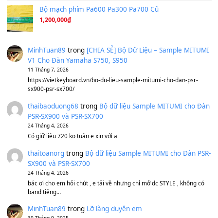
Avenged Sevenfold - Buried Alive
(8.109)
Sản phẩm dành cho bạn
BEND 4 CHIỀU MTP-5F MEGABEND
1,600,000
₫
Bánh xe Pa600 Pa900
500,000
₫
Bộ mạch phím Pa600 Pa300 Pa700 Cũ
1,200,000
₫
MinhTuan89
trong
[CHIA SẺ] Bộ Dữ Liệu – Sample MI
V1 Cho Đàn Yamaha S750, S950
11 Tháng 7, 2026
https://vietkeyboard.vn/bo-du-lieu-sample-mitumi-cho-dan-psr