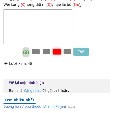
Sǐ xīn
[C]
tā dì shì wǒ
[D]
quán bù de chū
[Em]
xī
Xià
[C]
bèi zi bù yí
[D]
dìng
[Bm]
hái néng yù jiàn
[Em]
nǐ
Suó
[C]
yǐ wǒ hěn zhēn
[D]
xī bù gǎn
[G]
dà yì
[B7]
Yòng
[C]
jìn suó yǒu lì
[D]
qi
[G]
xiǎo xīn
[D]
dì ài
[Em]
nǐ
Wéi kǒng
[C]
nòng diū nǐ
[D]
yì qiè lái bù
[Em]
jí
60
TAP
Lượt xem:
46