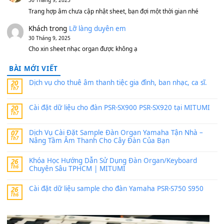
sx900-psr-sx700/
thaibaoduong68
trong
Bộ dữ liệu Sample MITUMI cho
PSR-SX900 và PSR-SX700
24 Tháng 4, 2026
Có giữ liệu 720 ko tuân e xin với ạ
thaitoanorg
trong
Bộ dữ liệu Sample MITUMI cho Đàn
SX900 và PSR-SX700
24 Tháng 4, 2026
bác ơi cho em hỏi chút , e tải về nhưng chỉ mở dc STYLE , khôn
band tiếng…
MinhTuan89
trong
Lỡ làng duyên em
30 Tháng 9, 2025
Trang hợp âm chưa cập nhật sheet, bạn đợi một thời gian nhé
Khách
trong
Lỡ làng duyên em
30 Tháng 9, 2025
Cho xin sheet nhạc organ được không ạ