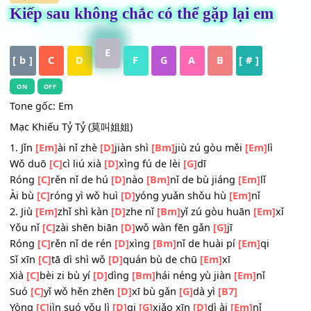
HỢP ÂM
Kiếp sau không chắc có thể gặp lại em
E
[ b ]
C
D
F
G
A
B
[ # ]
ON
OFF
Tone gốc: Em
Mạc Khiếu Tỷ Tỷ (莫叫姐姐)
1. Jǐn
[Em]
ài nǐ zhè
[D]
jiàn shì
[Bm]
jiù zú gòu měi
[Em]
lì
Wǒ duō
[C]
cì liú xià
[D]
xìng fú de lèi
[G]
dī
Róng
[C]
rěn nǐ de hú
[D]
nào
[Bm]
nǐ de bù jiáng
[Em]
lǐ
Ài bù
[C]
róng yì wǒ huì
[D]
yóng yuǎn shǒu hù
[Em]
nǐ
2. Jiù
[Em]
zhǐ shì kàn
[D]
zhe nǐ
[Bm]
yǐ zú gòu huān
[Em]
x
Yǒu nǐ
[C]
zài shēn biān
[D]
wǒ wàn fēn gǎn
[G]
jī
Róng
[C]
rěn nǐ de rén
[D]
xìng
[Bm]
nǐ de huài pí
[Em]
qi