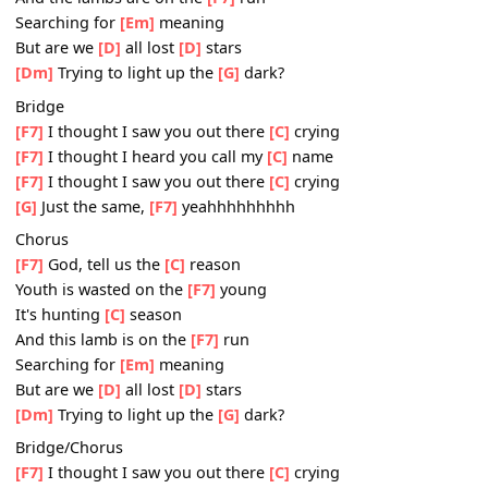
[G]
Where we're dancing on our
[G]
tears
Chorus
[F7]
God, tell us the
[C]
reason
Youth is wasted on the
[F7]
young
It's hunting
[C]
season
And the lambs are on the
[F7]
run
Searching for
[Em]
meaning
But are we
[D]
all lost
[D]
stars
[Dm]
Trying to light up the
[G]
dark?
Bridge
[F7]
I thought I saw you out there
[C]
crying
[F7]
I thought I heard you call my
[C]
name
[F7]
I thought I saw you out there
[C]
crying
[G]
Just the same,
[F7]
yeahhhhhhhhh
Chorus
[F7]
God, tell us the
[C]
reason
Youth is wasted on the
[F7]
young