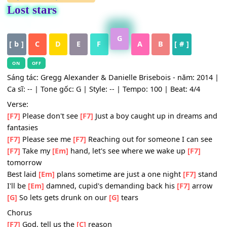
HỢP ÂM
,
Nhạc Quốc Tế
Lost stars
G
[ b ]
C
D
E
F
A
B
[ # ]
ON
OFF
Sáng tác: Gregg Alexander & Danielle Brisebois - năm: 2
Ca sĩ: -- | Tone gốc: G | Style: -- | Tempo: 100 | Beat: 4/4
Verse:
[F7]
Please don't see
[F7]
Just a boy caught up in dreams
fantasies
[F7]
Please see me
[F7]
Reaching out for someone I can 
[F7]
Take my
[Em]
hand, let's see where we wake up
[F7]
tomorrow
Best laid
[Em]
plans sometime are just a one night
[F7]
s