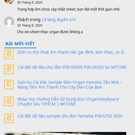
MinhTuan89
trong
[CHIA SẺ] Bộ Dữ Liệu – Sample MI
V1 Cho Đàn Yamaha S750, S950
11 Tháng 7, 2026
https://vietkeyboard.vn/bo-du-lieu-sample-mitumi-cho-dan-psr
sx900-psr-sx700/
thaibaoduong68
trong
Bộ dữ liệu Sample MITUMI cho
PSR-SX900 và PSR-SX700
24 Tháng 4, 2026
Có giữ liệu 720 ko tuân e xin với ạ
thaitoanorg
trong
Bộ dữ liệu Sample MITUMI cho Đàn
SX900 và PSR-SX700
24 Tháng 4, 2026
bác ơi cho em hỏi chút , e tải về nhưng chỉ mở dc STYLE , khôn
band tiếng…
MinhTuan89
trong
Lỡ làng duyên em
30 Tháng 9, 2025
Trang hợp âm chưa cập nhật sheet, bạn đợi một thời gian nhé