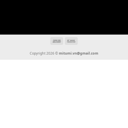
Địa chỉ: 666/5A Đường Ba Tháng Hai, P.14, Q.10, TP HCM
Hotline: 0936 22 90 22
mitumi.vn@gmail.com
THÔNG TIN
Giới Thiệu
Tin Tức
Thanh Toán
Vận Chuyển
Chính Sách Bảo Hành
Liên Hệ
KẾT NỐI CHÚNG TÔI
0936 22 90 22