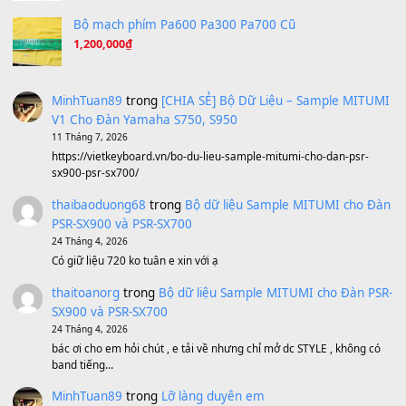
A Long December
(8.155)
Ta Sẽ Trở Lại
(8.155)
Ông Hoàng Bảy
(8.133)
Avenged Sevenfold - Buried Alive
(8.109)
Sản phẩm dành cho bạn
BEND 4 CHIỀU MTP-5F MEGABEND
1,600,000
₫
Bánh xe Pa600 Pa900
500,000
₫
Bộ mạch phím Pa600 Pa300 Pa700 Cũ
1,200,000
₫