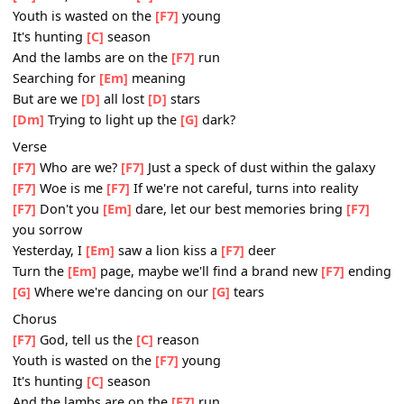
I'll be
[Em]
damned, cupid's demanding back his
[F7]
arr
[G]
So lets gets drunk on our
[G]
tears
Chorus
[F7]
God, tell us the
[C]
reason
Youth is wasted on the
[F7]
young
It's hunting
[C]
season
And the lambs are on the
[F7]
run
Searching for
[Em]
meaning
But are we
[D]
all lost
[D]
stars
[Dm]
Trying to light up the
[G]
dark?
Verse
[F7]
Who are we?
[F7]
Just a speck of dust within the gala
[F7]
Woe is me
[F7]
If we're not careful, turns into reality
[F7]
Don't you
[Em]
dare, let our best memories bring
[F7
you sorrow
Yesterday, I
[Em]
saw a lion kiss a
[F7]
deer
Turn the
[Em]
page, maybe we'll find a brand new
[F7]
en