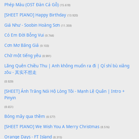
Lượt xem:
175
Để lại một bình luận
Bạn phải
đăng nhập
để gửi bình luận.
Xem nhiều nhất
Buông bỏ sự phụ thuộc nơi anh (Pinyin)
(18.942)
Phép Màu (OST Đàn Cá Gỗ)
(15.618)
[SHEET PIANO] Happy Birthday
(13.920)
Giá Như - Soobin Hoàng Sơn
(11.359)
Có Em Đời Bỗng Vui
(9.744)
Cơn Mơ Băng Giá
(9.103)
Chờ một tiếng yêu