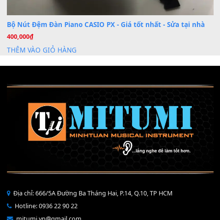
Mỡ tra phím đàn Piano Organ
40,000
₫
THÊM VÀO GIỎ HÀNG