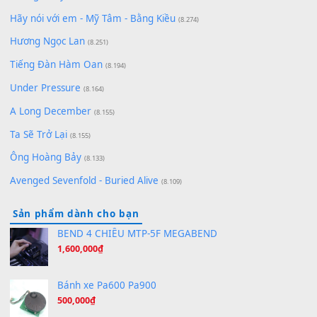
(8.991)
Lãng Quên Chiều Thu | Anh không muốn ra đi | Qí shí bù xiǎ
zǒu - 其实不想走
(8.929)
[SHEET] Ánh Trăng Nói Hộ Lòng Tôi - Mạnh Lệ Quân | Intro +
Pinyin
(8.651)
Bóng mây qua thềm
(8.577)
[SHEET PIANO] We Wish You A Merry Christmas
(8.516)
Orange Days - FT Island
(8.315)
Hãy nói với em - Mỹ Tâm - Bằng Kiều
(8.274)
Hương Ngọc Lan
(8.251)
Tiếng Đàn Hàm Oan
(8.194)
Under Pressure
(8.164)