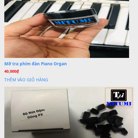
Khách
trong
Lỡ làng duyên em
30 Tháng 9, 2025
Cho xin sheet nhạc organ được không ạ
BÀI MỚI VIẾT
Dịch vụ cho thuê âm thanh tiệc gia đình, ban nhạc, ca s
20
Th7
Cài đặt dữ liệu cho đàn PSR-SX900 PSR-SX920 tại MIT
20
Th7
Dịch Vụ Cài Đặt Sample Đàn Organ Yamaha Tận Nhà 
07
Th7
Nâng Tầm Âm Thanh Cho Cây Đàn Của Bạn
Khóa Học Hướng Dẫn Sử Dụng Đàn Organ/Keyboard
26
Th6
Chuyên Sâu TPHCM | MITUMI
Cài đặt dữ liệu sample cho đàn Yamaha PSR-S750 S95
26
Th6