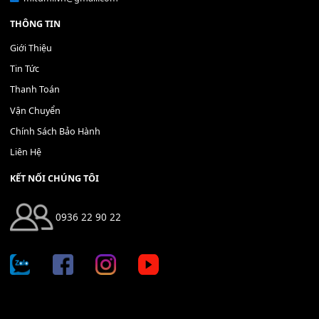
Bộ Nút Đệm Đàn Piano CASIO PX - Giá tốt nhất - Sửa tại n
400,000
₫
THÊM VÀO GIỎ HÀNG