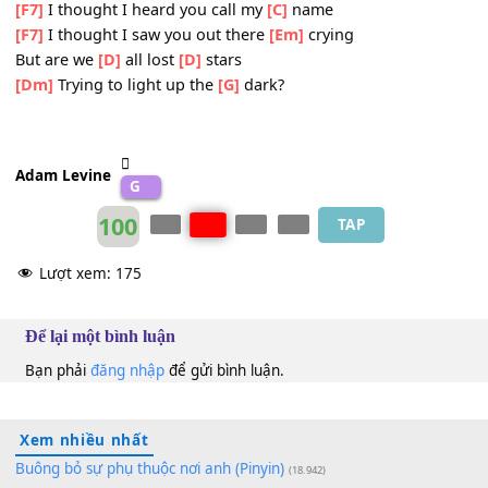
It's hunting
[C]
season
And this lamb is on the
[F7]
run
Searching for
[Em]
meaning
But are we
[D]
all lost
[D]
stars
[Dm]
Trying to light up the
[G]
dark?
Bridge/Chorus
[F7]
I thought I saw you out there
[C]
crying
[F7]
I thought I heard you call my
[C]
name
[F7]
I thought I saw you out there
[Em]
crying
But are we
[D]
all lost
[D]
stars
[Dm]
Trying to light up the
[G]
dark?
Adam Levine
G
100
TAP