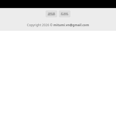
Giới Thiệu
Tin Tức
Thanh Toán
Vận Chuyển
Chính Sách Bảo Hành
Liên Hệ
KẾT NỐI CHÚNG TÔI
0936 22 90 22