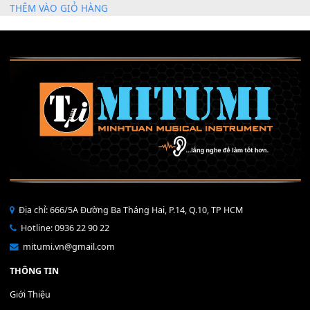
Mỡ tra phím đàn Piano Organ
40,000
₫
THÊM VÀO GIỎ HÀNG
Bộ Nút Đệm Đàn Piano CASIO PX - Giá tốt nhất - Sửa tại n
400,000
₫