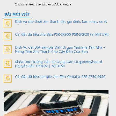
thaibaoduong68
trong
Bộ dữ liệu Sample MITUMI cho
PSR-SX900 và PSR-SX700
24 Tháng 4, 2026
Có giữ liệu 720 ko tuân e xin với ạ
thaitoanorg
trong
Bộ dữ liệu Sample MITUMI cho Đàn
SX900 và PSR-SX700
24 Tháng 4, 2026
bác ơi cho em hỏi chút , e tải về nhưng chỉ mở dc STYLE , khôn
band tiếng…
MinhTuan89
trong
Lỡ làng duyên em
30 Tháng 9, 2025
Trang hợp âm chưa cập nhật sheet, bạn đợi một thời gian nhé
Khách
trong
Lỡ làng duyên em
30 Tháng 9, 2025
Cho xin sheet nhạc organ được không ạ
BÀI MỚI VIẾT
Dịch vụ cho thuê âm thanh tiệc gia đình, ban nhạc, ca s
20