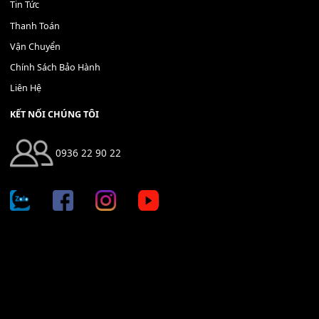
THÊM VÀO GIỎ HÀNG
Địa chỉ: 666/5A Đường Ba Tháng Hai, P.14, Q.10, TP HCM
Hotline: 0936 22 90 22
mitumi.vn@gmail.com
THÔNG TIN