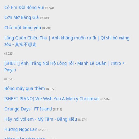
Xem nhiều nhất
Buông bỏ sự phụ thuộc nơi anh (Pinyin)
(18.942)
Phép Màu (OST Đàn Cá Gỗ)
(15.618)
[SHEET PIANO] Happy Birthday
(13.920)
Giá Như - Soobin Hoàng Sơn
(11.359)
Có Em Đời Bỗng Vui
(9.744)
Cơn Mơ Băng Giá
(9.103)
Chờ một tiếng yêu
(8.991)
Lãng Quên Chiều Thu | Anh không muốn ra đi | Qí shí bù xiǎ
zǒu - 其实不想走
(8.929)
[SHEET] Ánh Trăng Nói Hộ Lòng Tôi - Mạnh Lệ Quân | Intro +