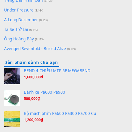
Pinyin
(8.651)
Bóng mây qua thềm
(8.577)
[SHEET PIANO] We Wish You A Merry Christmas
(8.516)
Orange Days - FT Island
(8.315)
Hãy nói với em - Mỹ Tâm - Bằng Kiều
(8.274)
Hương Ngọc Lan
(8.251)
Tiếng Đàn Hàm Oan
(8.194)
Under Pressure
(8.164)
A Long December
(8.155)
Ta Sẽ Trở Lại
(8.155)
Ông Hoàng Bảy
(8.133)
Avenged Sevenfold - Buried Alive
(8.109)