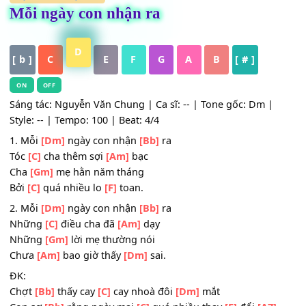
HỢP ÂM
,
Nhạc Trẻ
Mỗi ngày con nhận ra
D
[ b ]
C
E
F
G
A
B
[ # ]
ON
OFF
Sáng tác: Nguyễn Văn Chung | Ca sĩ: -- | Tone gốc: Dm |
Style: -- | Tempo: 100 | Beat: 4/4
1. Mỗi
[Dm]
ngày con nhận
[Bb]
ra
Tóc
[C]
cha thêm sợi
[Am]
bạc
Cha
[Gm]
mẹ hằn năm tháng
Bởi
[C]
quá nhiều lo
[F]
toan.
2. Mỗi
[Dm]
ngày con nhận
[Bb]
ra
Những
[C]
điều cha đã
[Am]
dạy
Những
[Gm]
lời mẹ thường nói