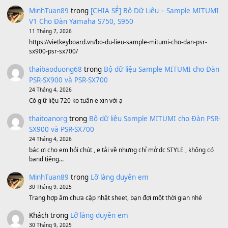
Sản phẩm dành cho bạn
BEND 4 CHIỀU MTP-5F MEGABEND
1,600,000
₫
Bánh xe Pa600 Pa900
500,000
₫
Bộ mạch phím Pa600 Pa300 Pa700 Cũ
1,200,000
₫
MinhTuan89
trong
[CHIA SẺ] Bộ Dữ Liệu – Sample MI
V1 Cho Đàn Yamaha S750, S950
11 Tháng 7, 2026
https://vietkeyboard.vn/bo-du-lieu-sample-mitumi-cho-dan-psr
sx900-psr-sx700/