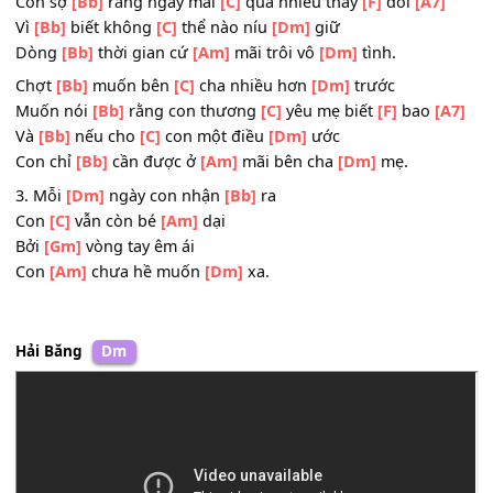
Chưa
[Am]
bao giờ thấy
[Dm]
sai.
ĐK:
Chợt
[Bb]
thấy cay
[C]
cay nhoà đôi
[Dm]
mắt
Con sợ
[Bb]
rằng ngày mai
[C]
quá nhiều thay
[F]
đổi
[A7
Vì
[Bb]
biết không
[C]
thể nào níu
[Dm]
giữ
Dòng
[Bb]
thời gian cứ
[Am]
mãi trôi vô
[Dm]
tình.
Chợt
[Bb]
muốn bên
[C]
cha nhiều hơn
[Dm]
trước
Muốn nói
[Bb]
rằng con thương
[C]
yêu mẹ biết
[F]
bao
[
Và
[Bb]
nếu cho
[C]
con một điều
[Dm]
ước
Con chỉ
[Bb]
cần được ở
[Am]
mãi bên cha
[Dm]
mẹ.
3. Mỗi
[Dm]
ngày con nhận
[Bb]
ra
Con
[C]
vẫn còn bé
[Am]
dại
Bởi
[Gm]
vòng tay êm ái
Con
[Am]
chưa hề muốn
[Dm]
xa.