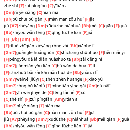
[F]
měi gè lùkǒu huā dū kāi zài
[Bb]
yángguāng lǐ
[A]
[Gm7]
xiǎo diàn ménqián
[C]
chuán lái hǎotīng
[F]
de liàn 
[F]
bùyòng tài jiǔ jiù néng zǒu dào
[Bb]
mùdì de
[Am]
[Gm7]
rén lái rén wǎng
[C]
lǐ mǎn shì shàn
[F]
yì
zhè shì
[F]
zuì píngfán
[C]
yītiān a
[Dm]
nǐ yě xiǎng
[C]
niàn ma
[Bb]
bù zhuī bù gǎn
[C]
màn man zǒu huí
[F]
jiā
jiù
[A7]
zhèyàng
[Dm]
xūdùzhe niánhuá
[Bb]
méi
[C]
qiān
[
[Bb]
zhǐyǒu wǎn fēng
[C]
qīng fúzhe liǎn
[F]
jiá
[F]
[Bb]
[Dm]
[Bb]
[F]
rìluò zhīqián xiéyáng róng zài
[Bb]
xiǎohé lǐ
[Gm7]
guàngle huánghūn
[C]
shìchǎng shōuhuò
[F]
hěn m
[F]
péngyǒu dǎ láidiàn huàshuō tā
[Bb]
zài děng nǐ
[Gm7]
jiànmiàn yǒu liáo
[C]
bù wán de huà
[F]
tí
[F]
cānzhuō bǎi zài kāi mǎn huā de
[Bb]
yuànzi lǐ
[Gm7]
wéiwéi jiǔyì
[C]
zhèn zhèn huāngē
[F]
xiào yǔ
[Dm7]
cóng bù kǎolǜ
[F]
míngtiān yìng gāi
[Gm]
qù nǎlǐ