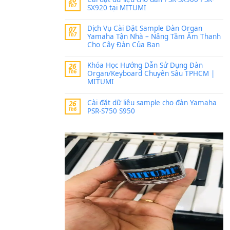
Trang hợp âm chưa cập nh
thời gian nhé
Khách
trong
Lỡ làng 
30 Tháng 9, 2025
Cho xin sheet nhạc organ
BÀI MỚI VIẾT
Dịch vụ cho thuê âm th
20
Th7
ban nhạc, ca sĩ.
Cài đặt dữ liệu cho đà
20
Th7
SX920 tại MITUMI
Dịch Vụ Cài Đặt Samp
07
Th7
Yamaha Tận Nhà – N
Cho Cây Đàn Của Bạn
Khóa Học Hướng Dẫn 
26
Th6
Organ/Keyboard Chuy
MITUMI