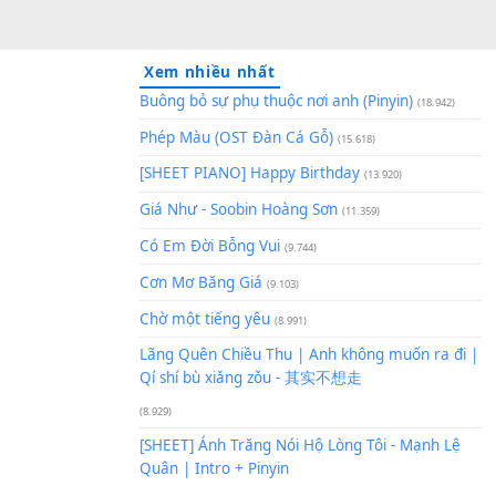
Xem nhiều nhất
Buông bỏ sự phụ thuộc nơi an
Phép Màu (OST Đàn Cá Gỗ)
(1
[SHEET PIANO] Happy Birthd
Giá Như - Soobin Hoàng Sơn
(
Có Em Đời Bỗng Vui
(9.744)
Cơn Mơ Băng Giá
(9.103)
Chờ một tiếng yêu
(8.991)
Lãng Quên Chiều Thu | Anh k
Qí shí bù xiǎng zǒu - 其实不