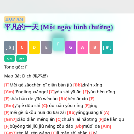
HỢP ÂM
平凡的一天 (Một ngày bình thường)
F
[ b ]
C
D
E
G
A
B
[ # ]
ON
OFF
Tone gốc: F
Mao Bất Dịch (毛不易)
[F]
Měi gè zǎochén qī diǎn bàn jiù
[Bb]
zìrán xǐng
[Gm]
fēnglíng xiǎngqǐ
[C]
yòu shì yītiān
[F]
yún hěn qīng
[F]
shài hǎo de yīfú wèidào
[Bb]
hěn ānxīn
[F]
[Gm]
yīqiè dōu shì
[C]
róuruǎn yòu níng
[F]
jìng