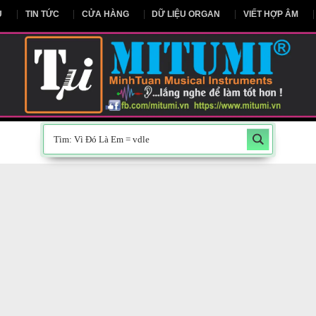
NG CHỦ
TIN TỨC
CỬA HÀNG
DỮ LIỆU ORGAN
V