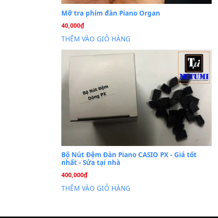
Cài đặt dữ liệu sampl
26
Th6
PSR-S750 S950
Mỡ tra phím đàn Piano Org
40,000
₫
THÊM VÀO GIỎ HÀNG