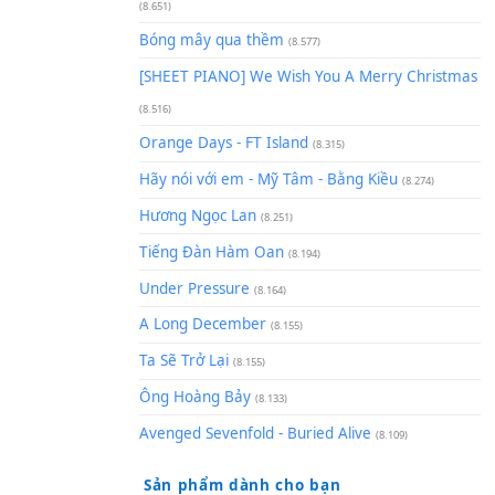
(8.929)
[SHEET] Ánh Trăng Nói Hộ Lò
Quân | Intro + Pinyin
(8.651)
Bóng mây qua thềm
(8.577)
[SHEET PIANO] We Wish You 
(8.516)
Orange Days - FT Island
(8.315)
Hãy nói với em - Mỹ Tâm - Bằ
Hương Ngọc Lan
(8.251)
Tiếng Đàn Hàm Oan
(8.194)
Under Pressure
(8.164)
A Long December
(8.155)