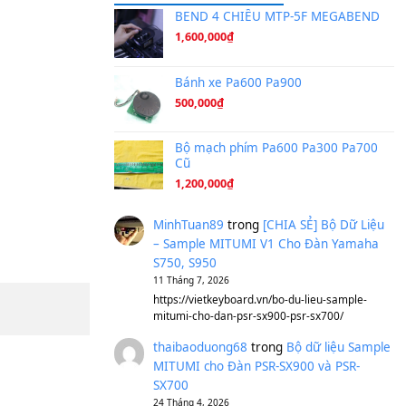
Ta Sẽ Trở Lại
(8.155)
Ông Hoàng Bảy
(8.133)
Avenged Sevenfold - Buried A
Sản phẩm dành cho bạn
BEND 4 CHIỀU M
1,600,000
₫
Bánh xe Pa600 Pa
500,000
₫
Bộ mạch phím Pa6
Cũ
1,200,000
₫
MinhTuan89
trong
[CH
– Sample MITUMI V1 