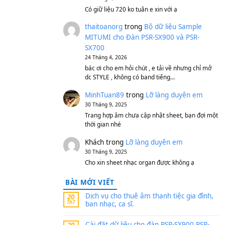
S750, S950
11 Tháng 7, 2026
https://vietkeyboard.vn/b
mitumi-cho-dan-psr-sx900
thaibaoduong68
tron
MITUMI cho Đàn PSR-S
SX700
24 Tháng 4, 2026
Có giữ liệu 720 ko tuân e x
thaitoanorg
trong
Bộ 
MITUMI cho Đàn PSR-S
SX700
24 Tháng 4, 2026
bác ơi cho em hỏi chút , e
dc STYLE , không có band
MinhTuan89
trong
Lỡ 
30 Tháng 9, 2025