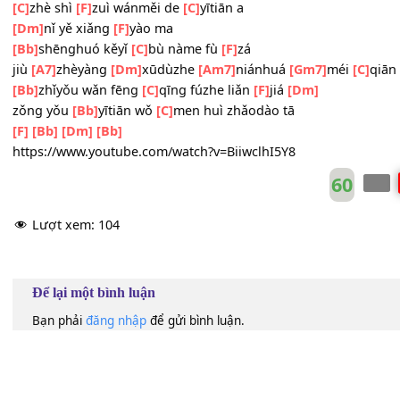
[Gm7]
yīn wéi jīnyè de
[C]
fēng tài hé
[F]
xù
[C]
zhè shì
[F]
zuì píngfán
[Am]
yītiān a
[Dm7]
nǐ yě xiǎng
[F]
niàn ma
[Bb]
bù zhuī bù gǎn
[C]
màn man zǒu huí
[F]
jiā
jiù
[A7]
zhèyàng
[Dm7]
xūdùzhe
[C]
niánhuá
[Bb]
méi qiān
[Bb]
zhǐyǒu wǎn fēng
[C]
qīng fúzhe liǎn
[F]
jiá
[C]
zhè shì
[F]
zuì wánměi de
[C]
yītiān a
[Dm]
nǐ yě xiǎng
[F]
yào ma
[Bb]
shēnghuó kěyǐ
[C]
bù nàme fù
[F]
zá
jiù
[A7]
zhèyàng
[Dm]
xūdùzhe
[Am7]
niánhuá
[Gm7]
méi
[
[Bb]
zhǐyǒu wǎn fēng
[C]
qīng fúzhe liǎn
[F]
jiá
[Dm]
zǒng yǒu
[Bb]
yītiān wǒ
[C]
men huì zhǎodào tā
[F]
[Bb]
[Dm]
[Bb]
https://www.youtube.com/watch?v=BiiwclhI5Y8
60
Lượt xem:
104