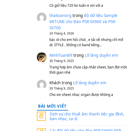
S750, S950
11 Tháng 7, 2026
https://vietkeyboard.vn/b
mitumi-cho-dan-psr-sx900
thaibaoduong68
tron
MITUMI cho Đàn PSR-S
SX700
24 Tháng 4, 2026
Có giữ liệu 720 ko tuân e x
thaitoanorg
trong
Bộ 
MITUMI cho Đàn PSR-S
SX700
24 Tháng 4, 2026
bác ơi cho em hỏi chút , e
dc STYLE , không có band
MinhTuan89
trong
Lỡ 
30 Tháng 9, 2025