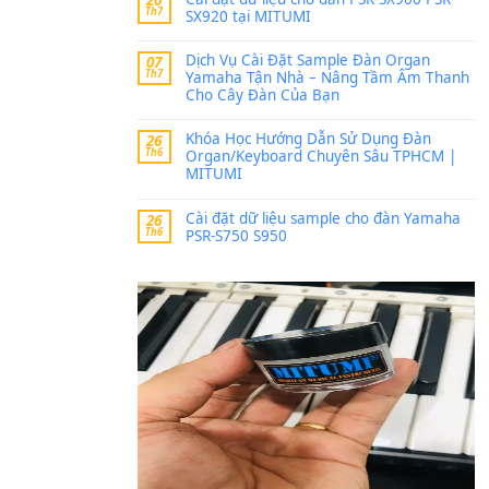
Trang hợp âm chưa cập nh
thời gian nhé
Khách
trong
Lỡ làng 
30 Tháng 9, 2025
Cho xin sheet nhạc organ
BÀI MỚI VIẾT
Dịch vụ cho thuê âm th
20
Th7
ban nhạc, ca sĩ.
Cài đặt dữ liệu cho đà
20
Th7
SX920 tại MITUMI
Dịch Vụ Cài Đặt Samp
07
Th7
Yamaha Tận Nhà – N
Cho Cây Đàn Của Bạn
Khóa Học Hướng Dẫn 
26
Th6
Organ/Keyboard Chuy
MITUMI