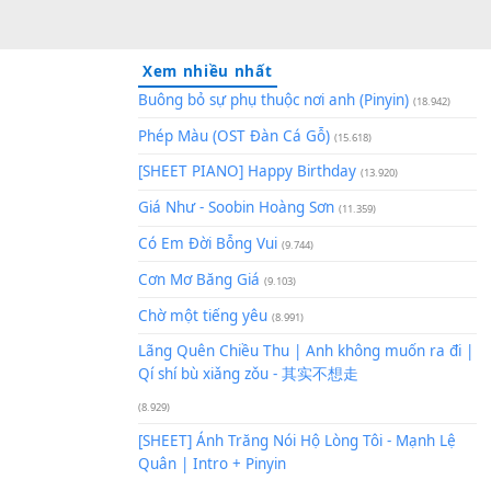
Xem nhiều nhất
Buông bỏ sự phụ thuộc nơi an
Phép Màu (OST Đàn Cá Gỗ)
(1
[SHEET PIANO] Happy Birthd
Giá Như - Soobin Hoàng Sơn
(
Có Em Đời Bỗng Vui
(9.744)
Cơn Mơ Băng Giá
(9.103)
Chờ một tiếng yêu
(8.991)
Lãng Quên Chiều Thu | Anh k
Qí shí bù xiǎng zǒu - 其实不