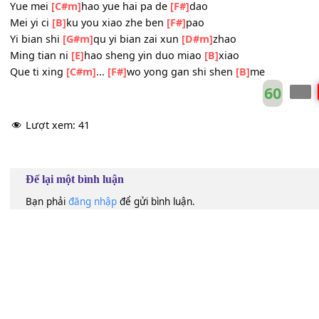
Chen mo zhe dong
[D#m]
de wo de wei
[E]
qu
Shi jian ta
[B]
zong shuo huang
Wo cong
[C#m]
bu ceng shi qu na xie jian
[F#]
bang
Zhang da yi
[B]
hou wo zhi neng ben
[F#]
pao
Wo duo hai
[G#m]
pa hei an zhong die
[D#m]
dao
Ming tian ni
[E]
hao han zhe lei wei
[B]
xiao
Yue mei
[C#m]
hao yue hai pa de
[F#]
dao
Mei yi ci
[B]
ku you xiao zhe ben
[F#]
pao
Yi bian shi
[G#m]
qu yi bian zai xun
[D#m]
zhao
Ming tian ni
[E]
hao sheng yin duo miao
[B]
xiao
Que ti xing
[C#m]
...
[F#]
wo yong gan shi shen
[B]
me
60
Lượt xem:
41
Để lại một bình luận