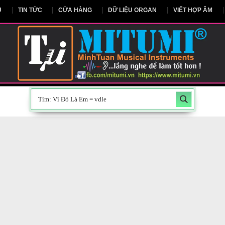
NG CHỦ
TIN TỨC
CỬA HÀNG
DỮ LIỆU ORGAN
V