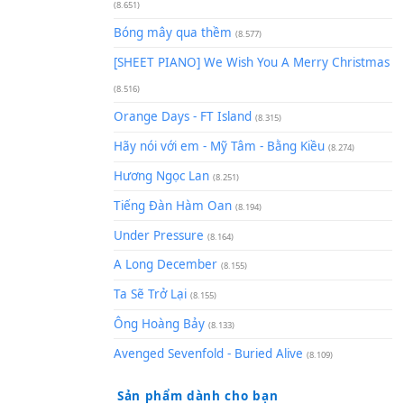
(8.929)
[SHEET] Ánh Trăng Nói Hộ Lò
Quân | Intro + Pinyin
(8.651)
Bóng mây qua thềm
(8.577)
[SHEET PIANO] We Wish You 
(8.516)
Orange Days - FT Island
(8.315)
Hãy nói với em - Mỹ Tâm - Bằ
Hương Ngọc Lan
(8.251)
Tiếng Đàn Hàm Oan
(8.194)
Under Pressure
(8.164)
A Long December
(8.155)