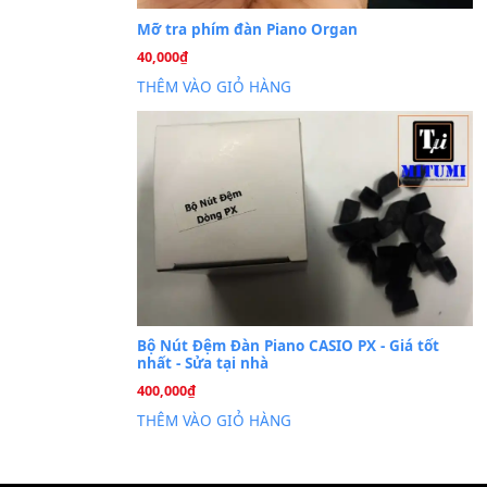
Cài đặt dữ liệu sampl
26
Th6
PSR-S750 S950
Mỡ tra phím đàn Piano Org
40,000
₫
THÊM VÀO GIỎ HÀNG