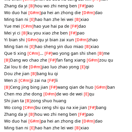
[B]
Ceng jing bing jian
[F#]
wang qian de huo
[G#m]
ban
Zai ju bei zhu
[D#m]
fu hou dou zou
[E]
san
Zhi shi na
[B]
ge ye wan
Wo shen
[C#m]
shen de dou liu cang zai xin
[F#]
kan
Zhang da yi
[B]
hou wo zhi neng ben
[F#]
pao
Wo duo hai
[G#m]
pa hei an zhong die
[D#m]
dao
Ming tian ni
[E]
hao han zhe lei wei
[B]
xiao
Yue mei
[C#m]
hao yue hai pa de
[F#]
dao
Mei yi ci
[B]
ku you xiao zhe ben
[F#]
pao
Yi bian shi
[G#m]
qu yi bian zai xun
[D#m]
zhao
Ming tian ni
[E]
hao sheng yin duo miao
[B]
xiao
Que ti xing
[C#m]
...
[F#]
wo yong gan shi shen
[B]
me
[B]
Dang wo chao zhe
[F#]
fan fang xiang
[G#m]
zou qu
Zai lou ti de
[D#m]
jiao luo zhao yong
[E]
qi
Dou zhe jian
[B]
bang ku qi
Wen zi
[C#m]
ji zai na
[F#]
li
[B]
Ceng jing bing jian
[F#]
wang qian de huo
[G#m]
ban