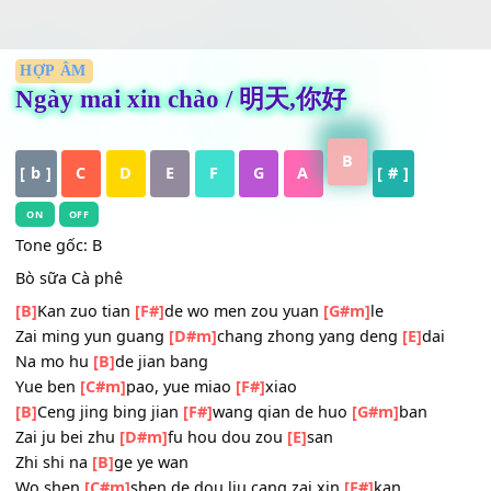
HỢP ÂM
Ngày mai xin chào / 明天,你好
B
[ b ]
C
D
E
F
G
A
[ # ]
ON
OFF
Tone gốc: B
Bò sữa Cà phê
[B]
Kan zuo tian
[F#]
de wo men zou yuan
[G#m]
le
Zai ming yun guang
[D#m]
chang zhong yang deng
[E]
da
Na mo hu
[B]
de jian bang
Yue ben
[C#m]
pao, yue miao
[F#]
xiao