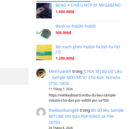
Ta Sẽ Trở Lại
(8.155)
Ông Hoàng Bảy
(8.133)
Avenged Sevenfold - Buried A
Sản phẩm dành cho bạn
BEND 4 CHIỀU M
1,600,000
₫
Bánh xe Pa600 Pa
500,000
₫
Bộ mạch phím Pa6
Cũ
1,200,000
₫
MinhTuan89
trong
[CH
– Sample MITUMI V1 