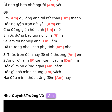
2. Biết giờ này em có nhớ anh
[Am]
không
Có nghe tình
[F]
yêu thức dậy trong
[Dm]
lòng
Đếm từng màu thời gian
[Am]
đến
Bóng hình người mình yêu
[Em]
mến
Ôi nhớ gì hơn nhớ người
[Am]
yêu.
ĐK:
Em
[Am]
ơi, lòng anh thì rất chân
[Dm]
thành
Ước nguyện trọn đời yêu
[Am]
em
Chớ đừng giận hờn anh
[Em]
nhé
Em ơi, đừng bao giờ nói chia
[G]
lìa
Sẽ làm tội nghiệp anh
[Em]
lắm
Đã thương nhau chớ phụ tình
[Am]
nhau.
3. Thức trọn đêm nay để nhớ thương
[Am]
em
Sương rơi lạnh
[F]
câm cảnh vật im
[Dm]
lìm
Ước gì mình đừng ngăn
[Am]
cách
Ước gì nhà mình chung
[Em]
vách
Hai đứa mình thức trắng đêm
[Am]
nay.