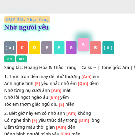
HỢP ÂM
,
Nhạc Vàng
Nhớ người yêu
A
[ b ]
C
D
E
F
G
B
[ # ]
ON
OFF
Sáng tác: Hoàng Hoa & Thảo Trang | Ca sĩ: -- | Tone gốc: 
1. Thức trọn đêm nay để nhớ thương
[Am]
em
Anh nghe tình
[F]
yêu nhắc nhở êm
[Dm]
đềm
Nhớ từng nụ cười ánh
[Am]
mắt
Nhớ lời ngọt ngào âu
[Em]
yếm
Tóc em thơm giấc ngủ dịu
[E]
hiền.