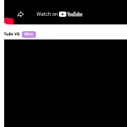
Tuấn Vũ
Bbm