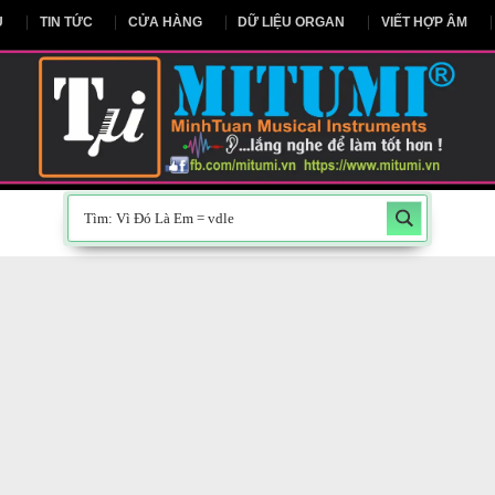
NG CHỦ
TIN TỨC
CỬA HÀNG
DỮ LIỆU ORGAN
V