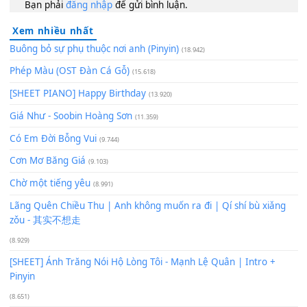
60
TAP
Lượt xem:
109
Để lại một bình luận
Bạn phải
đăng nhập
để gửi bình luận.
Xem nhiều nhất
Buông bỏ sự phụ thuộc nơi anh (Pinyin)
(18.942)
Phép Màu (OST Đàn Cá Gỗ)
(15.618)
[SHEET PIANO] Happy Birthday
(13.920)
Giá Như - Soobin Hoàng Sơn
(11.359)
Có Em Đời Bỗng Vui
(9.744)