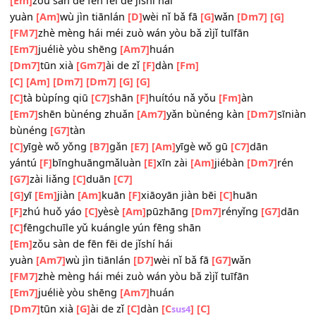
[G]
yī
[Em]
jiàn
[Am]
kuān
[F]
xiāoyān jiàn bēi
[C]
huān
[F]
zhú huǒ yáo
[C]
yèsè
[Am]
pūzhāng
[Dm7]
rényǐng
[G7]
[C]
fēngchuīle yǔ kuángle yún fēng shān
[Em]
zǒu sàn de fēn fēi de jǐshí hái
yuàn
[Am]
wù jìn tiānlán
[D]
wèi nǐ bǎ fā
[G]
wǎn
[Dm7]
[G]
[FM7]
zhè mèng hái méi zuò wán yòu bǎ zìjǐ tuīfān
[Em7]
juéliè yòu shēng
[Am7]
huán
[Dm7]
tūn xià
[Gm7]
ài de zǐ
[F]
dàn
[Fm]
[C]
[Am]
[Dm7]
[Dm7]
[G]
[G]
[C]
tà bùpíng qiū
[C7]
shān
[F]
huítóu nǎ yǒu
[Fm]
àn
[Em7]
shēn bùnéng zhuǎn
[Am7]
yǎn bùnéng kàn
[Dm7]
s
bùnéng
[G7]
tàn
[C]
yīgè wǒ yǒng
[B7]
gǎn
[E7]
[Am]
yīgè wǒ gū
[C7]
dān
yántú
[F]
bīnghuāngmǎluàn
[E]
xīn zài
[Am]
jiébàn
[Dm7]
r
[G7]
zài liǎng
[C]
duān
[C7]
[G]
yī
[Em]
jiàn
[Am]
kuān
[F]
xiāoyān jiàn bēi
[C]
huān
[F]
zhú huǒ yáo
[C]
yèsè
[Am]
pūzhāng
[Dm7]
rényǐng
[G7]