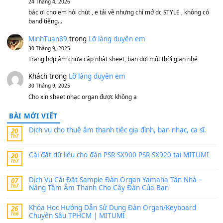
1,200,000
₫
MinhTuan89
trong
[CHIA SẺ] Bộ Dữ Liệu – Sample MI
V1 Cho Đàn Yamaha S750, S950
11 Tháng 7, 2026
https://vietkeyboard.vn/bo-du-lieu-sample-mitumi-cho-dan-psr
sx900-psr-sx700/
thaibaoduong68
trong
Bộ dữ liệu Sample MITUMI cho
PSR-SX900 và PSR-SX700
24 Tháng 4, 2026
Có giữ liệu 720 ko tuân e xin với ạ
thaitoanorg
trong
Bộ dữ liệu Sample MITUMI cho Đàn
SX900 và PSR-SX700
24 Tháng 4, 2026
bác ơi cho em hỏi chút , e tải về nhưng chỉ mở dc STYLE , khôn
band tiếng…
MinhTuan89
trong
Lỡ làng duyên em