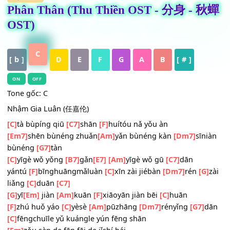
HỢP ÂM
Phân Thân (Thu Thiền OST - 分身 - 
OST)
C
[ b ]
D
E
F
G
A
B
[ # ]
ON
OFF
Tone gốc: C
Nhậm Gia Luân (任嘉伦)
[C]
tà bùpíng qiū
[C7]
shān
[F]
huítóu nǎ yǒu àn
[Em7]
shēn bùnéng zhuǎn
[Am]
yǎn bùnéng kàn
[Dm7]
sīn
bùnéng
[G7]
tàn
[C]
yīgè wǒ yǒng
[B7]
gǎn
[E7]
[Am]
yīgè wǒ gū
[C7]
dān
yántú
[F]
bīnghuāngmǎluàn
[C]
xīn zài jiébàn
[Dm7]
rén
[G
liǎng
[C]
duān
[C7]