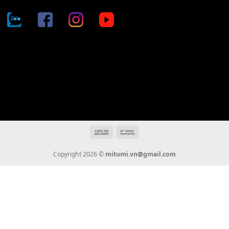
Địa chỉ: 666/5A Đường Ba Tháng Hai, P.14, Q.10, TP HCM
Hotline: 0936 22 90 22
mitumi.vn@gmail.com
THÔNG TIN
Giới Thiệu
Tin Tức
Thanh Toán
Vận Chuyển
Chính Sách Bảo Hành
Liên Hệ