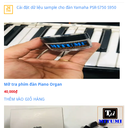
30 Tháng 9, 2025
Trang hợp âm chưa cập nhật sheet, bạn đợi một thời gian nhé
Khách
trong
Lỡ làng duyên em
30 Tháng 9, 2025
Cho xin sheet nhạc organ được không ạ
BÀI MỚI VIẾT
Dịch vụ cho thuê âm thanh tiệc gia đình, ban nhạc, ca s
20
Th7
Cài đặt dữ liệu cho đàn PSR-SX900 PSR-SX920 tại MIT
20
Th7
Dịch Vụ Cài Đặt Sample Đàn Organ Yamaha Tận Nhà 
07
Th7
Nâng Tầm Âm Thanh Cho Cây Đàn Của Bạn
Khóa Học Hướng Dẫn Sử Dụng Đàn Organ/Keyboard
26
Th6
Chuyên Sâu TPHCM | MITUMI
Cài đặt dữ liệu sample cho đàn Yamaha PSR-S750 S95
26
Th6