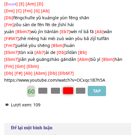
[C]
fēngchuīle yǔ kuángle yún fēng shān
[Em]
zǒu sàn de fēn fēi de jǐshí hái
yuàn
[Am7]
wù jìn tiānlán
[D7]
wèi nǐ bǎ fā
[G7]
wǎn
[FM7]
zhè mèng hái méi zuò wán yòu bǎ zìjǐ tuīfān
[Em7]
juéliè yòu shēng
[Am7]
huán
[Dm7]
tūn xià
[G]
ài de zǐ
[C]
dàn
[C
]
[C]
sus4
[E
]
[E]
[Am]
[D]
sus4
[Dm]
[C]
[Fm]
[G]
[Ab]
[Db]
fēngchuīle yǔ kuángle yún fēng shān
[Fm]
zǒu sàn de fēn fēi de jǐshí hái
yuàn
[Bbm7]
wù jìn tiānlán
[Eb7]
wèi nǐ bǎ fā
[Ab]
wǎn
[F#M7]
zhè mèng hái méi zuò wán yòu bǎ zìjǐ tuīfān
[Fm7]
juéliè yòu shēng
[Bbm]
huán
[Ebm7]
tūn xià
[Ab7]
ài de
[Db]
zǐdàn
[Bb]
[Ebm7]
jiǎn yuè guāngzhào gāndǎn
[Abm]
bǔ yí
[Bbm]
hà
[Fm]
[Gm]
[Ebm]
[Db]
[F#]
[Ab]
[Abm]
[Db]
[DbM7]
https://www.youtube.com/watch?v=OCxqc1B7h5A