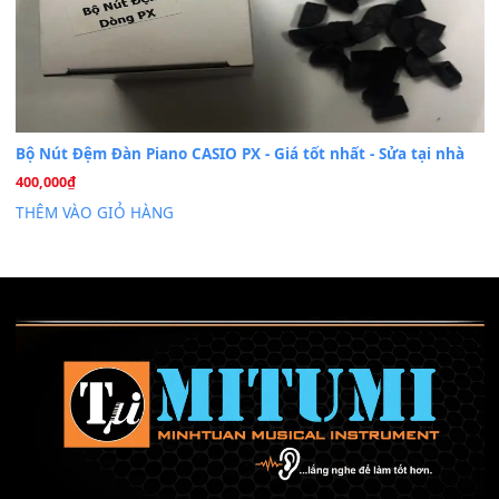
Mỡ tra phím đàn Piano Organ
40,000
₫
THÊM VÀO GIỎ HÀNG