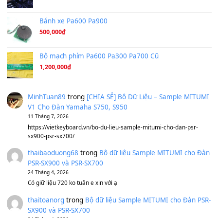
Tiếng Đàn Hàm Oan
(8.194)
Under Pressure
(8.164)
A Long December
(8.155)
Ta Sẽ Trở Lại
(8.155)
Ông Hoàng Bảy
(8.133)
Avenged Sevenfold - Buried Alive
(8.109)
Sản phẩm dành cho bạn
BEND 4 CHIỀU MTP-5F MEGABEND
1,600,000
₫
Bánh xe Pa600 Pa900
500,000
₫
Bộ mạch phím Pa600 Pa300 Pa700 Cũ