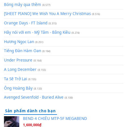
Cơn Mơ Băng Giá
(9.103)
Chờ một tiếng yêu
(8.991)
Lãng Quên Chiều Thu | Anh không muốn ra đi | Qí shí bù xiǎ
zǒu - 其实不想走
(8.929)
[SHEET] Ánh Trăng Nói Hộ Lòng Tôi - Mạnh Lệ Quân | Intro +
Pinyin
(8.651)
Bóng mây qua thềm
(8.577)
[SHEET PIANO] We Wish You A Merry Christmas
(8.516)
Orange Days - FT Island
(8.315)
Hãy nói với em - Mỹ Tâm - Bằng Kiều
(8.274)
Hương Ngọc Lan
(8.251)