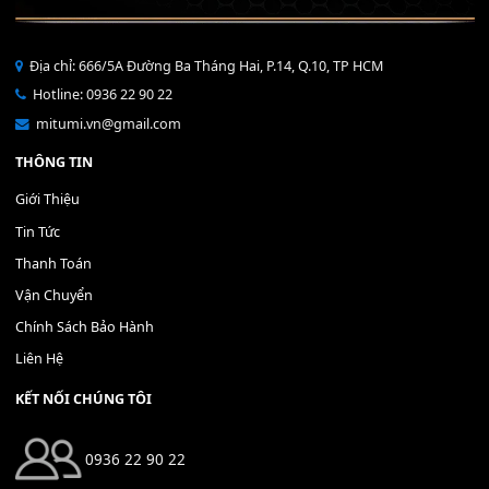
Bộ Nút Đệm Đàn Piano CASIO PX - Giá tốt nhất - Sửa tại n
400,000
₫
THÊM VÀO GIỎ HÀNG