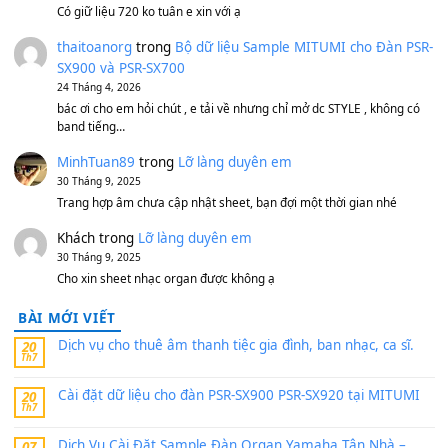
Bộ mạch phím Pa600 Pa300 Pa700 Cũ
1,200,000
₫
MinhTuan89
trong
[CHIA SẺ] Bộ Dữ Liệu – Sample MI
V1 Cho Đàn Yamaha S750, S950
11 Tháng 7, 2026
https://vietkeyboard.vn/bo-du-lieu-sample-mitumi-cho-dan-psr
sx900-psr-sx700/
thaibaoduong68
trong
Bộ dữ liệu Sample MITUMI cho
PSR-SX900 và PSR-SX700
24 Tháng 4, 2026
Có giữ liệu 720 ko tuân e xin với ạ
thaitoanorg
trong
Bộ dữ liệu Sample MITUMI cho Đàn
SX900 và PSR-SX700
24 Tháng 4, 2026
bác ơi cho em hỏi chút , e tải về nhưng chỉ mở dc STYLE , khôn
band tiếng…