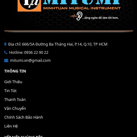
Bộ Nút Đệm Đàn Piano CASIO PX - Giá tốt nhất - Sửa tại n
400,000
₫
THÊM VÀO GIỎ HÀNG