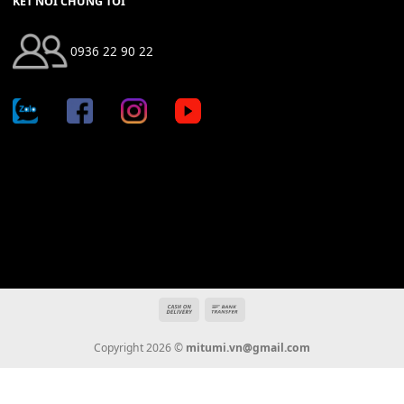
Địa chỉ: 666/5A Đường Ba Tháng Hai, P.14, Q.10, TP HCM
Hotline: 0936 22 90 22
mitumi.vn@gmail.com
THÔNG TIN
Giới Thiệu
Tin Tức
Thanh Toán
Vận Chuyển
Chính Sách Bảo Hành