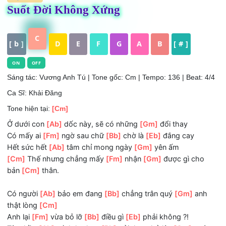
HỢP ÂM
Suốt Đời Không Xứng
C
[ b ]
D
E
F
G
A
B
[ # ]
ON
OFF
Sáng tác: Vương Anh Tú
| Tone gốc: Cm | Tempo: 136 | Beat:
Ca Sĩ: Khải Đăng
Tone hiện tại:
[Cm]
Ở dưới con
[Ab]
dốc này, sẽ có những
[Gm]
đổi thay
Có mấy ai
[Fm]
ngờ sau chữ
[Bb]
chờ là
[Eb]
đắng cay
Hết sức hết
[Ab]
tâm chỉ mong ngày
[Gm]
yên ấm
[Cm]
Thế nhưng chẳng mấy
[Fm]
nhận
[Gm]
được gì ch
bản
[Cm]
thân.