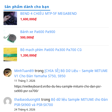
Hương Ngọc Lan
(8.251)
Tiếng Đàn Hàm Oan
(8.194)
Under Pressure
(8.164)
A Long December
(8.155)
Ta Sẽ Trở Lại
(8.155)
Ông Hoàng Bảy
(8.133)
Avenged Sevenfold - Buried Alive
(8.109)
Sản phẩm dành cho bạn
BEND 4 CHIỀU MTP-5F MEGABEND
1,600,000
₫
Bánh xe Pa600 Pa900
500,000
₫