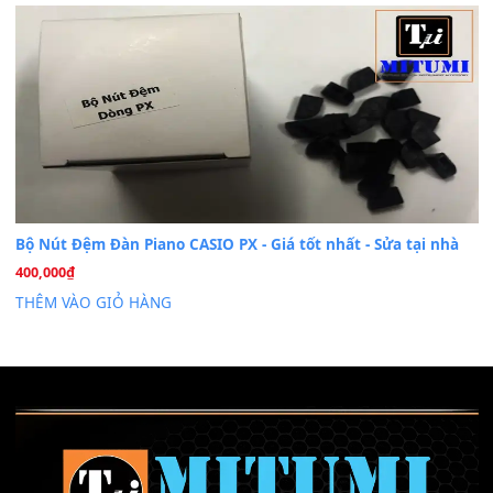
Cài đặt dữ liệu sample cho đàn Yamaha PSR-S750 S95
26
Th6
Mỡ tra phím đàn Piano Organ
40,000
₫
THÊM VÀO GIỎ HÀNG