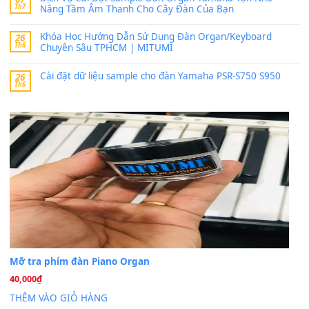
MinhTuan89
trong
Lỡ làng duyên em
30 Tháng 9, 2025
Trang hợp âm chưa cập nhật sheet, bạn đợi một thời gian nhé
Khách
trong
Lỡ làng duyên em
30 Tháng 9, 2025
Cho xin sheet nhạc organ được không ạ
BÀI MỚI VIẾT
Dịch vụ cho thuê âm thanh tiệc gia đình, ban nhạc, ca s
20
Th7
Cài đặt dữ liệu cho đàn PSR-SX900 PSR-SX920 tại MIT
20
Th7
Dịch Vụ Cài Đặt Sample Đàn Organ Yamaha Tận Nhà 
07
Th7
Nâng Tầm Âm Thanh Cho Cây Đàn Của Bạn
Khóa Học Hướng Dẫn Sử Dụng Đàn Organ/Keyboard
26
Th6
Chuyên Sâu TPHCM | MITUMI