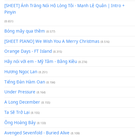
Có Em Đời Bỗng Vui
(9.744)
Cơn Mơ Băng Giá
(9.103)
Chờ một tiếng yêu
(8.991)
Lãng Quên Chiều Thu | Anh không muốn ra đi | Qí shí bù xiǎ
zǒu - 其实不想走
(8.929)
[SHEET] Ánh Trăng Nói Hộ Lòng Tôi - Mạnh Lệ Quân | Intro +
Pinyin
(8.651)
Bóng mây qua thềm
(8.577)
[SHEET PIANO] We Wish You A Merry Christmas
(8.516)
Orange Days - FT Island
(8.315)
Hãy nói với em - Mỹ Tâm - Bằng Kiều
(8.274)