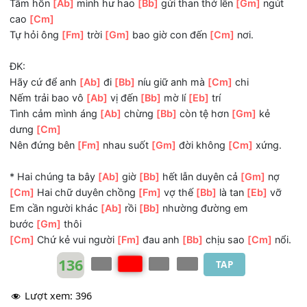
Có người
[Ab]
bảo em đang
[Bb]
chẳng trân quý
[Gm]
an
thật lòng
[Cm]
Anh lại
[Fm]
vừa bỏ lỡ
[Bb]
điều gì
[Eb]
phải không ?!
Tâm hồn
[Ab]
mình hư hao
[Bb]
gửi than thở lên
[Gm]
ng
cao
[Cm]
Tự hỏi ông
[Fm]
trời
[Gm]
bao giờ con đến
[Cm]
nơi.
ĐK:
Hãy cứ để anh
[Ab]
đi
[Bb]
níu giữ anh mà
[Cm]
chi
Nếm trải bao vô
[Ab]
vị đến
[Bb]
mờ lí
[Eb]
trí
Tình cảm mình áng
[Ab]
chừng
[Bb]
còn tệ hơn
[Gm]
kẻ
dưng
[Cm]
Nên đứng bên
[Fm]
nhau suốt
[Gm]
đời không
[Cm]
xứng
* Hai chúng ta bây
[Ab]
giờ
[Bb]
hết lẫn duyên cả
[Gm]
n
[Cm]
Hai chữ duyên chồng
[Fm]
vợ thế
[Bb]
là tan
[Eb]
v
Em cần người khác
[Ab]
rồi
[Bb]
nhường đường em