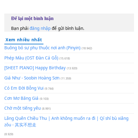
bước
[Gm]
thôi
[Cm]
Chứ kẻ vui người
[Fm]
đau anh
[Bb]
chịu sao
[Cm]
136
TAP
Lượt xem:
396
Để lại một bình luận
Bạn phải
đăng nhập
để gửi bình luận.
Xem nhiều nhất
Buông bỏ sự phụ thuộc nơi anh (Pinyin)
(18.942)
Phép Màu (OST Đàn Cá Gỗ)
(15.618)
[SHEET PIANO] Happy Birthday
(13.920)
Giá Như - Soobin Hoàng Sơn
(11.359)