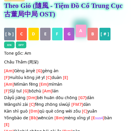
HỢP ÂM
Theo Gió (隨風 - Tiệm Đồ Cổ Trung C
古董局中局 OST)
A
[ b ]
C
D
E
F
G
B
[ # ]
ON
OFF
Tone gốc: Am
Châu Thâm (周深)
[Am]
Gèng ànyè
[G]
gèng àn
[F]
Huítóu kōng jiē yī
[C]
duàn
[E]
[Am]
Mímàn fēng
[Em]
mímàn
[F]
Sìjì tuī
[G]
bōzhù
[Am]
lán
Dàyǔ jiāng
[Dm]
bēi huān dōu chōng
[G7]
dàn
Wǎngshì zài
[C]
fēng zhōng sìwújì
[FM7]
dàn