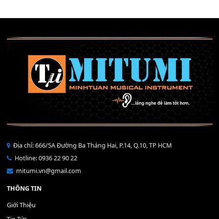
Mỡ tra phím đàn Piano Organ
40,000
₫
THÊM VÀO GIỎ HÀNG
Bộ Nút Đệm Đàn Piano CASIO PX - Giá tốt nhất - Sửa tại n
400,000
₫