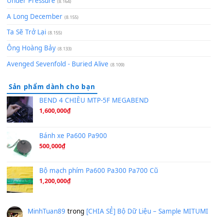
Pinyin
(8.651)
Bóng mây qua thềm
(8.577)
[SHEET PIANO] We Wish You A Merry Christmas
(8.516)
Orange Days - FT Island
(8.315)
Hãy nói với em - Mỹ Tâm - Bằng Kiều
(8.274)
Hương Ngọc Lan
(8.251)
Tiếng Đàn Hàm Oan
(8.194)
Under Pressure
(8.164)
A Long December
(8.155)
Ta Sẽ Trở Lại
(8.155)
Ông Hoàng Bảy
(8.133)
Avenged Sevenfold - Buried Alive
(8.109)