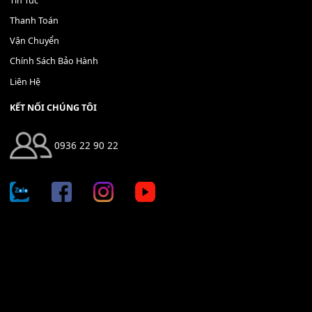
THÊM VÀO GIỎ HÀNG
Địa chỉ: 666/5A Đường Ba Tháng Hai, P.14, Q.10, TP HCM
Hotline: 0936 22 90 22
mitumi.vn@gmail.com