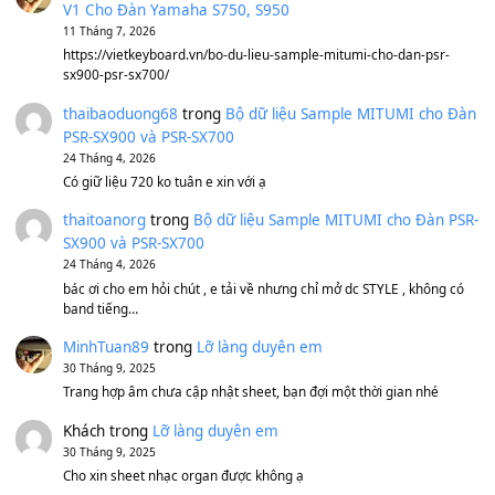
Sản phẩm dành cho bạn
BEND 4 CHIỀU MTP-5F MEGABEND
1,600,000
₫
Bánh xe Pa600 Pa900
500,000
₫
Bộ mạch phím Pa600 Pa300 Pa700 Cũ
1,200,000
₫
MinhTuan89
trong
[CHIA SẺ] Bộ Dữ Liệu – Sample MI
V1 Cho Đàn Yamaha S750, S950
11 Tháng 7, 2026
https://vietkeyboard.vn/bo-du-lieu-sample-mitumi-cho-dan-psr
sx900-psr-sx700/