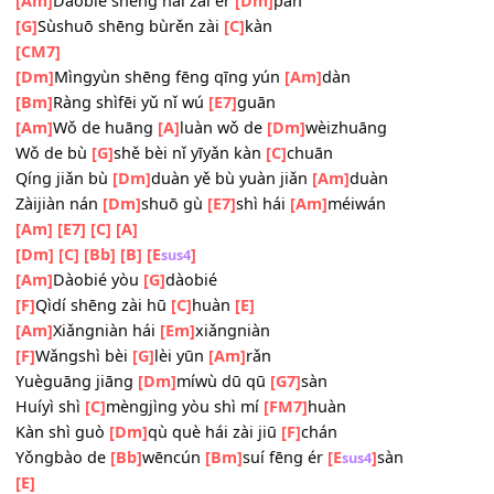
Kàn shì guò
[Dm]
qù què cóng wèi zǒu
[C]
yuǎn
Yǒngbào de
[Bb]
wēncún
[Bm]
mèng xǐng yī
[E
]
bàn
sus4
[E]
[Am]
Dàobié shēng hái zài ěr
[Dm]
pàn
[G]
Sùshuō shēng bùrěn zài
[C]
kàn
[CM7]
[Dm]
Mìngyùn shēng fēng qīng yún
[Am]
dàn
[Bm]
Ràng shìfēi yǔ nǐ wú
[E7]
guān
[Am]
Wǒ de huāng
[A]
luàn wǒ de
[Dm]
wèizhuāng
Wǒ de bù
[G]
shě bèi nǐ yīyǎn kàn
[C]
chuān
Qíng jiǎn bù
[Dm]
duàn yě bù yuàn jiǎn
[Am]
duàn
Zàijiàn nán
[Dm]
shuō gù
[E7]
shì hái
[Am]
méiwán
[Am]
[E7]
[C]
[A]
[Dm]
[C]
[Bb]
[B]
[E
]
sus4
[Am]
Dàobié yòu
[G]
dàobié
[F]
Qìdí shēng zài hū
[C]
huàn
[E]
[Am]
Xiǎngniàn hái
[Em]
xiǎngniàn