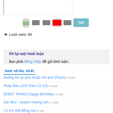
[Bbm]
Wǒ de huāngluàn wǒ de
[Ebm]
wèizhuāng
Wǒ de bù
[G#7]
shě bèi nǐ yīyǎn kàn
[Db]
chuān
Qíng jiǎn bù
[C]
duàn yě
[F]
bù yuàn jiǎn
[Bbm]
duàn
[G#]
Zàijiàn nán
[F#]
shuō
[F]
gùshì hái
[Bbm]
méiwán
60
TAP
Lượt xem:
49
Để lại một bình luận