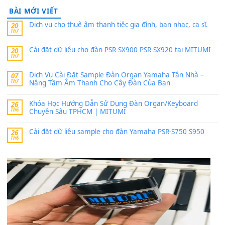
thaibaoduong68
trong
Bộ dữ liệu Sample MITUMI cho
PSR-SX900 và PSR-SX700
24 Tháng 4, 2026
Có giữ liệu 720 ko tuân e xin với ạ
thaitoanorg
trong
Bộ dữ liệu Sample MITUMI cho Đàn
SX900 và PSR-SX700
24 Tháng 4, 2026
bác ơi cho em hỏi chút , e tải về nhưng chỉ mở dc STYLE , khôn
band tiếng…
MinhTuan89
trong
Lỡ làng duyên em
30 Tháng 9, 2025
Trang hợp âm chưa cập nhật sheet, bạn đợi một thời gian nhé
Khách
trong
Lỡ làng duyên em
30 Tháng 9, 2025
Cho xin sheet nhạc organ được không ạ
BÀI MỚI VIẾT