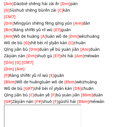
[F]
Wǎngshì bèi
[G]
lèi yūn
[Am]
rǎn
Yuèguāng jiāng
[Dm]
míwù dū qū
[G7]
sàn
Huíyì shì
[C]
mèngjìng yòu shì mí
[FM7]
huàn
Kàn shì guò
[Dm]
qù què hái zài jiū
[F]
chán
Yǒngbào de
[Bb]
wēncún
[Bm]
suí fēng ér
[E
]
sàn
sus4
[E]
[Am]
Dàobié shēng hái zài ěr
[Dm]
pàn
[G]
Sùshuō shēng bùrěn zài
[C]
kàn
[CM7]
[Dm]
Mìngyùn shēng fēng qīng yún
[Am]
dàn
[Bm]
Ràng shìfēi yǔ nǐ wú
[E7]
guān
[Am]
Wǒ de huāng
[A]
luàn wǒ de
[Dm]
wèizhuāng
Wǒ de bù
[G]
shě bèi nǐ yīyǎn kàn
[C]
chuān
Qíng jiǎn bù
[Dm]
duàn yě bù yuàn jiǎn
[Am]
duàn
Zàijiàn nán
[Dm]
shuō gù
[E7]
shì hái
[Am]
méiwán
[Dm]
[G]
[CM7]
[Dm]
[Am]
[F]
Ràng shìfēi yǔ nǐ wú
[E]
guān