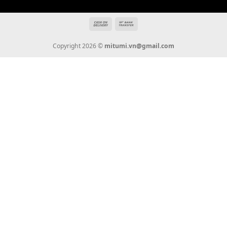
THÔNG TIN
Giới Thiệu
Tin Tức
Thanh Toán
Vận Chuyển
Chính Sách Bảo Hành
Liên Hệ
KẾT NỐI CHÚNG TÔI
0936 22 90 22