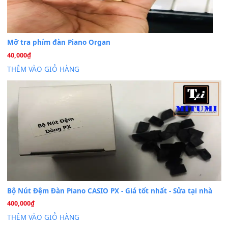
Dịch vụ cho thuê âm thanh tiệc gia đình, ban nhạc, ca s
20
Th7
Cài đặt dữ liệu cho đàn PSR-SX900 PSR-SX920 tại MIT
20
Th7
Dịch Vụ Cài Đặt Sample Đàn Organ Yamaha Tận Nhà 
07
Th7
Nâng Tầm Âm Thanh Cho Cây Đàn Của Bạn
Khóa Học Hướng Dẫn Sử Dụng Đàn Organ/Keyboard
26
Th6
Chuyên Sâu TPHCM | MITUMI
Cài đặt dữ liệu sample cho đàn Yamaha PSR-S750 S95
26
Th6