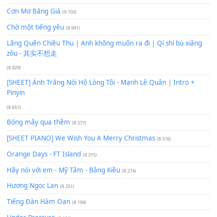
Bạn phải
đăng nhập
để gửi bình luận.
Xem nhiều nhất
Buông bỏ sự phụ thuộc nơi anh (Pinyin)
(18.942)
Phép Màu (OST Đàn Cá Gỗ)
(15.618)
[SHEET PIANO] Happy Birthday
(13.920)
Giá Như - Soobin Hoàng Sơn
(11.359)
Có Em Đời Bỗng Vui
(9.744)
Cơn Mơ Băng Giá
(9.103)
Chờ một tiếng yêu
(8.991)
Lãng Quên Chiều Thu | Anh không muốn ra đi | Qí shí bù xiǎ
zǒu - 其实不想走
(8.929)
[SHEET] Ánh Trăng Nói Hộ Lòng Tôi - Mạnh Lệ Quân | Intro +