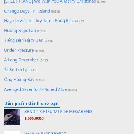
[SHEET PIANO] Happy Birthday
(13.920)
Giá Như - Soobin Hoàng Sơn
(11.359)
Có Em Đời Bỗng Vui
(9.744)
Cơn Mơ Băng Giá
(9.103)
Chờ một tiếng yêu
(8.991)
Lãng Quên Chiều Thu | Anh không muốn ra đi | Qí shí bù xiǎ
zǒu - 其实不想走
(8.929)
[SHEET] Ánh Trăng Nói Hộ Lòng Tôi - Mạnh Lệ Quân | Intro +
Pinyin
(8.651)
Bóng mây qua thềm
(8.577)
[SHEET PIANO] We Wish You A Merry Christmas
(8.516)
Orange Days - FT Island
(8.315)