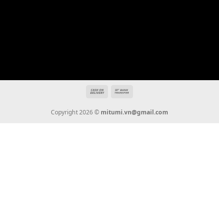
Địa chỉ: 666/5A Đường Ba Tháng Hai, P.14, Q.10, TP HCM
Hotline: 0936 22 90 22
mitumi.vn@gmail.com
THÔNG TIN
Giới Thiệu
Tin Tức
Thanh Toán
Vận Chuyển