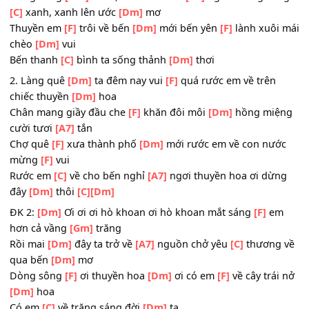
[Dm]
vui
[C]
[Dm]
ĐK1:
[Dm]
Ơi ơi ơi hò khoan ơi hò khoan tiếng hát
[F]
e
vang cả dòng
[Gm]
sông
Dòng sông
[Dm]
xanh, xanh lên tình
[A7]
người dòng sô
[C]
xanh, xanh lên ước
[Dm]
mơ
Thuyền em
[F]
trôi về bến
[Dm]
mới bến yên
[F]
lành xuô
chèo
[Dm]
vui
Bến thanh
[C]
bình ta sống thảnh
[Dm]
thơi
2. Làng quê
[Dm]
ta đêm nay vui
[F]
quá rước em về trên
chiếc thuyền
[Dm]
hoa
Chân mang giầy đầu che
[F]
khăn đôi môi
[Dm]
hồng mi
cười tươi
[A7]
tắn
Chợ quê
[F]
xưa thành phố
[Dm]
mới rước em về con nư
mừng
[F]
vui
Rước em
[C]
về cho bến nghỉ
[A7]
ngơi thuyền hoa ơi dừ
đây
[Dm]
thôi
[C]
[Dm]
ĐK 2:
[Dm]
Ơi ơi ơi hò khoan ơi hò khoan mắt sáng
[F]
e