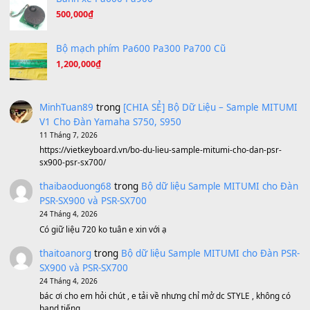
Hãy nói với em - Mỹ Tâm - Bằng Kiều
(8.274)
Hương Ngọc Lan
(8.251)
Tiếng Đàn Hàm Oan
(8.194)
Under Pressure
(8.164)
A Long December
(8.155)
Ta Sẽ Trở Lại
(8.155)
Ông Hoàng Bảy
(8.133)
Avenged Sevenfold - Buried Alive
(8.109)
Sản phẩm dành cho bạn
BEND 4 CHIỀU MTP-5F MEGABEND
1,600,000
₫
Bánh xe Pa600 Pa900