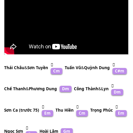
Ái Vân
&
Nguyễn Hưng
Dm