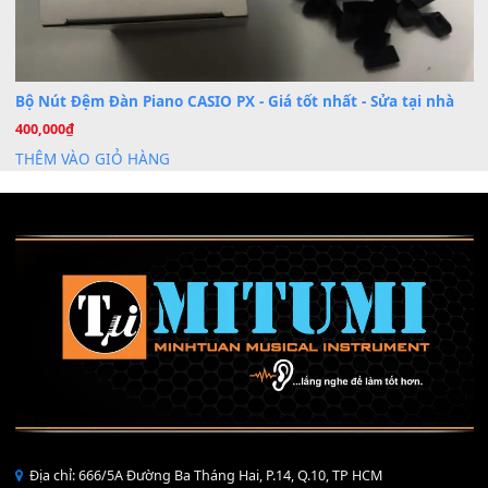
Khóa Học Hướng Dẫn Sử Dụng Đàn Organ/Keyboard
26
Th6
Chuyên Sâu TPHCM | MITUMI
Cài đặt dữ liệu sample cho đàn Yamaha PSR-S750 S95
26
Th6
Mỡ tra phím đàn Piano Organ
40,000
₫
THÊM VÀO GIỎ HÀNG