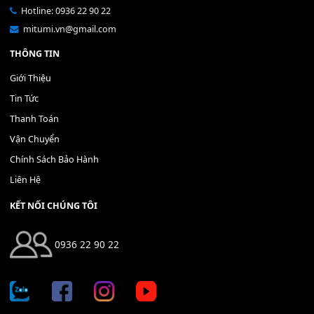
Bộ Nút Đệm Đàn Piano CASIO PX - Giá tốt nhất - Sửa tại n
400,000
₫
THÊM VÀO GIỎ HÀNG