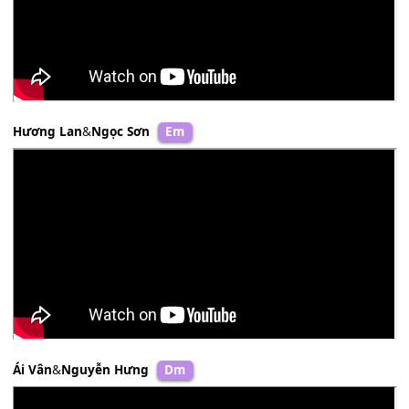
Quang Linh
&
Hà Phương
C#m
Hương Lan
&
Ngọc Sơn
Em