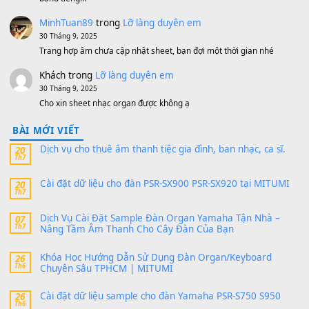
500,000
₫
Bộ mạch phím Pa600 Pa300 Pa700 Cũ
1,200,000
₫
MinhTuan89
trong
[CHIA SẺ] Bộ Dữ Liệu – Sample MI
V1 Cho Đàn Yamaha S750, S950
11 Tháng 7, 2026
https://vietkeyboard.vn/bo-du-lieu-sample-mitumi-cho-dan-psr
sx900-psr-sx700/
thaibaoduong68
trong
Bộ dữ liệu Sample MITUMI cho
PSR-SX900 và PSR-SX700
24 Tháng 4, 2026
Có giữ liệu 720 ko tuân e xin với ạ
thaitoanorg
trong
Bộ dữ liệu Sample MITUMI cho Đàn
SX900 và PSR-SX700