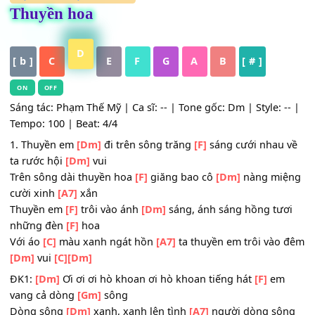
HỢP ÂM
,
Nhạc Trữ Tình
Thuyền hoa
D
[ b ]
C
E
F
G
A
B
[ # ]
ON
OFF
Sáng tác: Phạm Thế Mỹ | Ca sĩ: -- | Tone gốc: Dm | Style: 
Tempo: 100 | Beat: 4/4
1. Thuyền em
[Dm]
đi trên sông trăng
[F]
sáng cưới nhau
ta rước hội
[Dm]
vui
Trên sông dài thuyền hoa
[F]
giăng bao cô
[Dm]
nàng mi
cười xinh
[A7]
xắn
Thuyền em
[F]
trôi vào ánh
[Dm]
sáng, ánh sáng hồng tư
những đèn
[F]
hoa
Với áo
[C]
màu xanh ngát hồn
[A7]
ta thuyền em trôi và