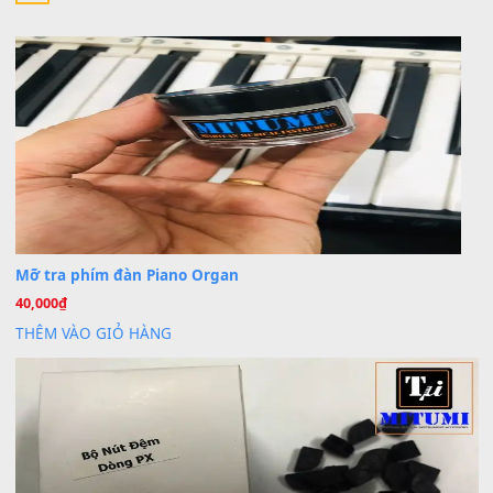
24 Tháng 4, 2026
bác ơi cho em hỏi chút , e tải về nhưng chỉ mở dc STYLE , khôn
band tiếng…
MinhTuan89
trong
Lỡ làng duyên em
30 Tháng 9, 2025
Trang hợp âm chưa cập nhật sheet, bạn đợi một thời gian nhé
Khách
trong
Lỡ làng duyên em
30 Tháng 9, 2025
Cho xin sheet nhạc organ được không ạ
BÀI MỚI VIẾT
Dịch vụ cho thuê âm thanh tiệc gia đình, ban nhạc, ca s
20
Th7
Cài đặt dữ liệu cho đàn PSR-SX900 PSR-SX920 tại MIT
20
Th7
Dịch Vụ Cài Đặt Sample Đàn Organ Yamaha Tận Nhà 
07
Th7
Nâng Tầm Âm Thanh Cho Cây Đàn Của Bạn