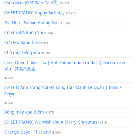
Để lại một bình luận
Bạn phải
đăng nhập
để gửi bình luận.
Xem nhiều nhất
Buông bỏ sự phụ thuộc nơi anh (Pinyin)
(18.942)
Phép Màu (OST Đàn Cá Gỗ)
(15.618)
[SHEET PIANO] Happy Birthday
(13.920)
Giá Như - Soobin Hoàng Sơn
(11.359)
Có Em Đời Bỗng Vui
(9.744)
Cơn Mơ Băng Giá
(9.103)
Chờ một tiếng yêu
(8.991)
Lãng Quên Chiều Thu | Anh không muốn ra đi | Qí shí bù xiǎ
zǒu - 其实不想走
(8.929)