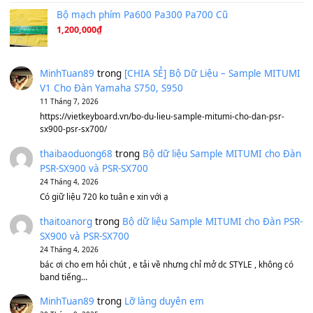
Avenged Sevenfold - Buried Alive
(8.109)
Sản phẩm dành cho bạn
BEND 4 CHIỀU MTP-5F MEGABEND
1,600,000
₫
Bánh xe Pa600 Pa900
500,000
₫
Bộ mạch phím Pa600 Pa300 Pa700 Cũ
1,200,000
₫
MinhTuan89
trong
[CHIA SẺ] Bộ Dữ Liệu – Sample MI
V1 Cho Đàn Yamaha S750, S950
11 Tháng 7, 2026
https://vietkeyboard.vn/bo-du-lieu-sample-mitumi-cho-dan-psr