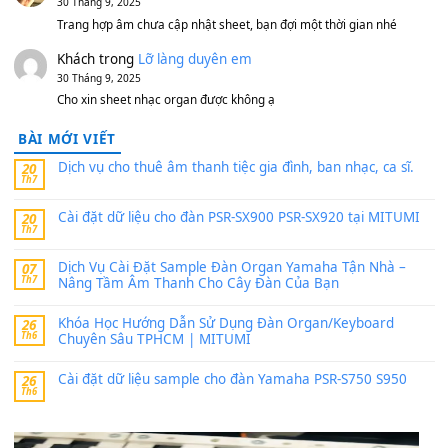
sx900-psr-sx700/
thaibaoduong68
trong
Bộ dữ liệu Sample MITUMI cho
PSR-SX900 và PSR-SX700
24 Tháng 4, 2026
Có giữ liệu 720 ko tuân e xin với ạ
thaitoanorg
trong
Bộ dữ liệu Sample MITUMI cho Đàn
SX900 và PSR-SX700
24 Tháng 4, 2026
bác ơi cho em hỏi chút , e tải về nhưng chỉ mở dc STYLE , khôn
band tiếng…
MinhTuan89
trong
Lỡ làng duyên em
30 Tháng 9, 2025
Trang hợp âm chưa cập nhật sheet, bạn đợi một thời gian nhé
Khách
trong
Lỡ làng duyên em
30 Tháng 9, 2025
Cho xin sheet nhạc organ được không ạ