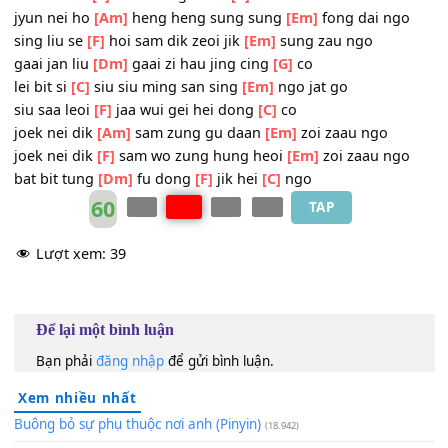
jyu gung nei
[F]
fan hoi jing jau gei wui
[Em]
zoi oi jat go
bat ho nang
[G]
fu ceot jat saang hung heoi
[C]
gwo
[G]
[C]
nei ngo cing jyu lou
[Em]
bun ging gwo
sam zi dou
[F]
zoi oi tung fu bit
[C]
do
jyun nei ho
[Am]
heng heng sung sung
[Em]
fong dai ng
sing liu se
[F]
hoi sam dik zeoi jik
[Em]
sung zau ngo
gaai jan liu
[Dm]
gaai zi hau jing cing
[G]
co
lei bit si
[C]
siu siu ming san sing
[Em]
ngo jat go
siu saa leoi
[F]
jaa wui gei hei dong
[C]
co
joek nei dik
[Am]
sam zung gu daan
[Em]
zoi zaau ngo
joek nei dik
[F]
sam wo zung hung heoi
[Em]
zoi zaau ng
bat bit tung
[Dm]
fu dong
[F]
jik hei
[C]
ngo
60
TAP
Lượt xem:
39