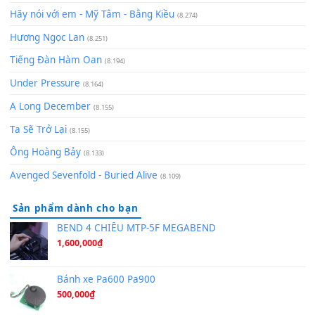
[SHEET] Ánh Trăng Nói Hộ Lòng Tôi - Mạnh Lệ Quân | Intro +
Pinyin
(8.651)
Bóng mây qua thềm
(8.577)
[SHEET PIANO] We Wish You A Merry Christmas
(8.516)
Orange Days - FT Island
(8.315)
Hãy nói với em - Mỹ Tâm - Bằng Kiều
(8.274)
Hương Ngọc Lan
(8.251)
Tiếng Đàn Hàm Oan
(8.194)
Under Pressure
(8.164)
A Long December
(8.155)
Ta Sẽ Trở Lại
(8.155)
Ông Hoàng Bảy
(8.133)