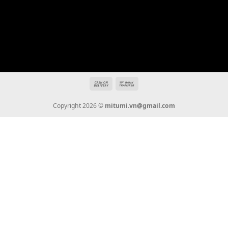
mitumi.vn@gmail.com
THÔNG TIN
Giới Thiệu
Tin Tức
Thanh Toán
Vận Chuyển
Chính Sách Bảo Hành
Liên Hệ
KẾT NỐI CHÚNG TÔI
0936 22 90 22