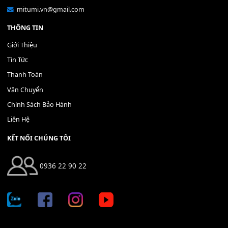
400,000
₫
THÊM VÀO GIỎ HÀNG
Địa chỉ: 666/5A Đường Ba Tháng Hai, P.14, Q.10, TP HCM
Hotline: 0936 22 90 22