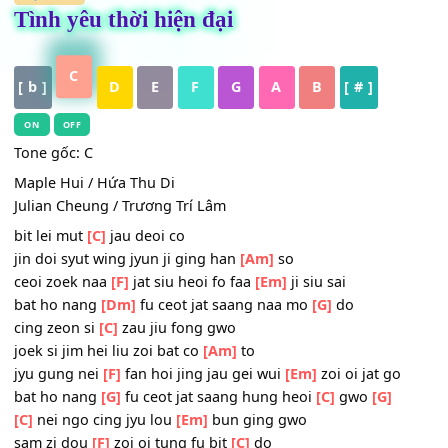
HỢP ÂM
Tình yêu thời hiện đại
C
[ b ]
D
E
F
G
A
B
[ # ]
ON
OFF
Tone gốc: C
Maple Hui / Hứa Thu Di
Julian Cheung / Trương Trí Lâm
bit lei mut
[C]
jau deoi co
jin doi syut wing jyun ji ging han
[Am]
so
ceoi zoek naa
[F]
jat siu heoi fo faa
[Em]
ji siu sai
bat ho nang
[Dm]
fu ceot jat saang naa mo
[G]
do
cing zeon si
[C]
zau jiu fong gwo
joek si jim hei liu zoi bat co
[Am]
to