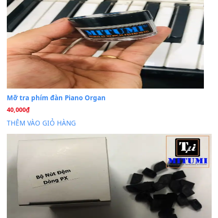
BÀI MỚI VIẾT
Dịch vụ cho thuê âm thanh tiệc gia đình, ban nhạc, ca s
20
Th7
Cài đặt dữ liệu cho đàn PSR-SX900 PSR-SX920 tại MIT
20
Th7
Dịch Vụ Cài Đặt Sample Đàn Organ Yamaha Tận Nhà 
07
Th7
Nâng Tầm Âm Thanh Cho Cây Đàn Của Bạn
Khóa Học Hướng Dẫn Sử Dụng Đàn Organ/Keyboard
26
Th6
Chuyên Sâu TPHCM | MITUMI
Cài đặt dữ liệu sample cho đàn Yamaha PSR-S750 S95
26
Th6