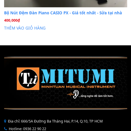
Mỡ tra phím đàn Piano Organ
40,000
₫
THÊM VÀO GIỎ HÀNG
Bộ Nút Đệm Đàn Piano CASIO PX - Giá tốt nhất - Sửa tại n