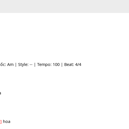
one gốc: Am | Style: -- | Tempo: 100 | Beat: 4/4
Am]
tố
[E7]
lứa