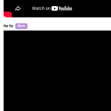
Hạ Vy
Abm