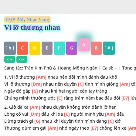
HỢP ÂM
,
Nhạc Vàng
Vì lỡ thương nhau
A
[ b ]
C
D
E
F
G
B
[ # ]
ON
OFF
Sáng tác: Trần Kim Phú & Hoàng Mộng Ngân | Ca sĩ: -- | T
1. Vì lỡ thương
[Am]
nhau nên đôi mình đành đau khổ
Vì lỡ thương
[Dm]
nhau nên duyên
[C]
tình mình giông
[
Ngày đó gặp
[G]
nhau khi hai người còn tay trắng
Chúng mình thường ước
[C]
rằng trăm năm bạc đâu đôi
2. Giờ đã xa
[Am]
nhau duyên không tròn đành lỡ hẹn