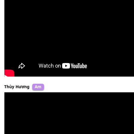
Hương Lan
F#m