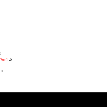
u
 xe
[Am]
hoa
đắng
7]
xót
đau khổ
 giông
[Am]
tố
i
[Am]
mi