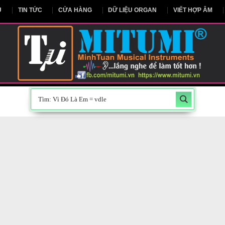
NG CHỦ
TIN TỨC
CỬA HÀNG
DỮ LIỆU ORGAN
V