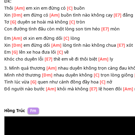
Lòng có vui
[Dm]
đâu khi xa
[C]
người mình yêu
[Am]
dấ
Đừng trách gì
[G]
nhau khi duyên tình mình dang
[C]
dở
Thương dùm em gái
[Am]
nhỏ ngày theo
[E7]
chồng lên
ĐK:
Thôi
[Am]
em xin em đừng có
[C]
buồn
Xin
[Dm]
em đừng có
[Am]
buồn tình nào không cay
[E7]
Tơ
[G]
duyên se hoài mà không
[C]
tròn
Con đường tình đâu còn một lòng son tim héo
[E7]
mòn
Em
[Am]
ơi xin em đừng dối
[C]
lòng
Xin
[Dm]
em đừng dối
[Am]
lòng tình nào không chua
[E
Em
[G]
lên xe hoa đưa lối
[C]
về
Khóc cho duyên lỗi
[E7]
thề em về đi thôi biệt
[Am]
ly
3. Mình quá thương
[Am]
nhau duyên không trọn càng 
Mình nhớ thương
[Dm]
nhau duyên không
[C]
trọn lòng
Tình lúc vừa
[G]
quen như cánh đồng đầy hoa
[C]
nở
Đố người nào bước
[Am]
khỏi mà không
[E7]
lệ hoen đô