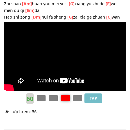
men qu qi
[Em]
dai
Hao shi zong
[Dm]
hui fa sheng
[G]
zai xia ge zhuan
[Am]
Wo
[Em]
que ding ta yi ding hui lai xian
[Dm]
zai
Wo zhi xu yao yi zhi dai zai yuan di
[G]
jing jing di deng d
Zhe shi jian
[C]
zao yi bu shi
[Em]
mei ge ren du yi
[F]
lai
[G
Tai duo di
[C]
dao li bu shi
[Em]
mei ge du hui ming
[F]
ba
Zhi shao
[Am]
huan you mei yi ci
[G]
xiang yu zhi de
[F]
wo
men qu qi
[Em]
dai
Hao shi zong
[Dm]
hui fa sheng
[G]
zai xia ge zhuan
[C]
wa