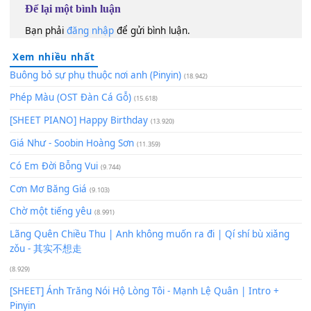
60
TAP
Lượt xem:
56
Để lại một bình luận
Bạn phải
đăng nhập
để gửi bình luận.
Xem nhiều nhất
Buông bỏ sự phụ thuộc nơi anh (Pinyin)
(18.942)
Phép Màu (OST Đàn Cá Gỗ)
(15.618)
[SHEET PIANO] Happy Birthday
(13.920)
Giá Như - Soobin Hoàng Sơn
(11.359)