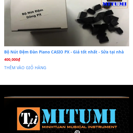
Cài đặt dữ liệu sample cho đàn Yamaha PSR-S750 S95
26
Th6
Mỡ tra phím đàn Piano Organ
40,000
₫
THÊM VÀO GIỎ HÀNG