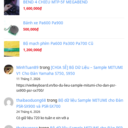
Hương Ngọc Lan
(8.251)
Tiếng Đàn Hàm Oan
(8.194)
Under Pressure
(8.164)
A Long December
(8.155)
Ta Sẽ Trở Lại
(8.155)
Ông Hoàng Bảy
(8.133)
Avenged Sevenfold - Buried Alive
(8.109)
Sản phẩm dành cho bạn
BEND 4 CHIỀU MTP-5F MEGABEND
1,600,000
₫
Bánh xe Pa600 Pa900
500,000
₫