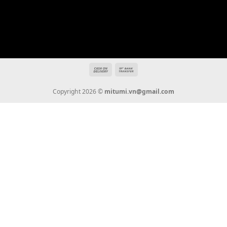
Hotline: 0936 22 90 22
mitumi.vn@gmail.com
THÔNG TIN
Giới Thiệu
Tin Tức
Thanh Toán
Vận Chuyển
Chính Sách Bảo Hành
Liên Hệ
KẾT NỐI CHÚNG TÔI
0936 22 90 22