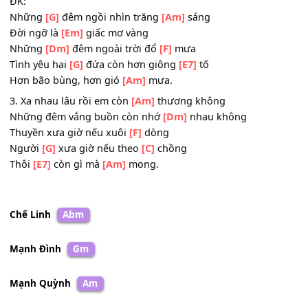
Tình yêu vừa thắm muôn
[F]
màu
Vòng
[G]
tay vừa ấm hôm
[C]
nào
Bây
[E7]
giờ đành bỏ
[Am]
nhau.
ĐK:
Những
[G]
đêm ngồi nhìn trăng
[Am]
sáng
Đời ngỡ là
[Em]
giấc mơ vàng
Những
[Dm]
đêm ngoài trời đổ
[F]
mưa
Tình yêu hai
[G]
đứa còn hơn giông
[E7]
tố
Hơn bão bùng, hơn gió
[Am]
mưa.
3. Xa nhau lâu rồi em còn
[Am]
thương không
Những đêm vắng buồn còn nhớ
[Dm]
nhau không
Thuyền xưa giờ nếu xuôi
[F]
dòng
Người
[G]
xưa giờ nếu theo
[C]
chồng
Thôi
[E7]
còn gì mà
[Am]
mong.
Chế Linh
Abm