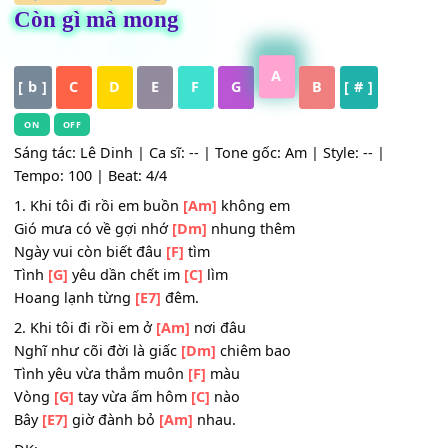
HỢP ÂM
,
Nhạc Vàng
Còn gì mà mong
A
[ b ]
C
D
E
F
G
B
[ # ]
ON
OFF
Sáng tác: Lê Dinh | Ca sĩ: -- | Tone gốc: Am | Style: -- |
Tempo: 100 | Beat: 4/4
1. Khi tôi đi rồi em buồn
[Am]
không em
Gió mưa có về gợi nhớ
[Dm]
nhung thêm
Ngày vui còn biết đâu
[F]
tìm
Tình
[G]
yêu dần chết im
[C]
lìm
Hoang lạnh từng
[E7]
đêm.
2. Khi tôi đi rồi em ở
[Am]
nơi đâu
Nghĩ như cõi đời là giấc
[Dm]
chiêm bao