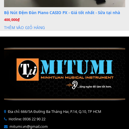
Mỡ tra phím đàn Piano Organ
40,000
₫
THÊM VÀO GIỎ HÀNG