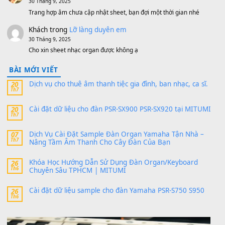
11 Tháng 7, 2026
https://vietkeyboard.vn/bo-du-lieu-sample-mitumi-cho-dan-psr
sx900-psr-sx700/
thaibaoduong68
trong
Bộ dữ liệu Sample MITUMI cho
PSR-SX900 và PSR-SX700
24 Tháng 4, 2026
Có giữ liệu 720 ko tuân e xin với ạ
thaitoanorg
trong
Bộ dữ liệu Sample MITUMI cho Đàn
SX900 và PSR-SX700
24 Tháng 4, 2026
bác ơi cho em hỏi chút , e tải về nhưng chỉ mở dc STYLE , khôn
band tiếng…
MinhTuan89
trong
Lỡ làng duyên em
30 Tháng 9, 2025
Trang hợp âm chưa cập nhật sheet, bạn đợi một thời gian nhé
Khách
trong
Lỡ làng duyên em
30 Tháng 9, 2025