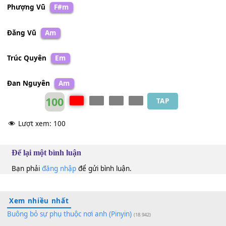
Mạnh Đình
Gm
Mạnh Quỳnh
Am
Phượng Vũ
F#m
Đăng Vũ
Am
Trúc Quyên
Em
Đan Nguyên
Am
100
TAP
Lượt xem:
100