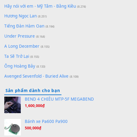
zǒu - 其实不想走
(8.929)
[SHEET] Ánh Trăng Nói Hộ Lòng Tôi - Mạnh Lệ Quân | Intro +
Pinyin
(8.651)
Bóng mây qua thềm
(8.577)
[SHEET PIANO] We Wish You A Merry Christmas
(8.516)
Orange Days - FT Island
(8.315)
Hãy nói với em - Mỹ Tâm - Bằng Kiều
(8.274)
Hương Ngọc Lan
(8.251)
Tiếng Đàn Hàm Oan
(8.194)
Under Pressure
(8.164)
A Long December
(8.155)