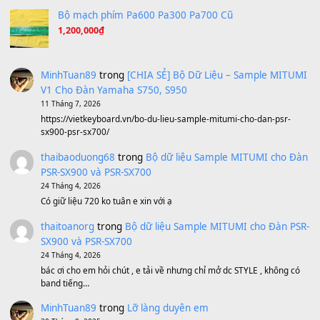
Ta Sẽ Trở Lại
(8.155)
Ông Hoàng Bảy
(8.133)
Avenged Sevenfold - Buried Alive
(8.109)
Sản phẩm dành cho bạn
BEND 4 CHIỀU MTP-5F MEGABEND
1,600,000
₫
Bánh xe Pa600 Pa900
500,000
₫
Bộ mạch phím Pa600 Pa300 Pa700 Cũ
1,200,000
₫
MinhTuan89
trong
[CHIA SẺ] Bộ Dữ Liệu – Sample MI
V1 Cho Đàn Yamaha S750, S950