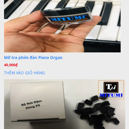
Cho xin sheet nhạc organ được không ạ
BÀI MỚI VIẾT
Dịch vụ cho thuê âm thanh tiệc gia đình, ban nhạc, ca s
20
Th7
Cài đặt dữ liệu cho đàn PSR-SX900 PSR-SX920 tại MIT
20
Th7
Dịch Vụ Cài Đặt Sample Đàn Organ Yamaha Tận Nhà 
07
Th7
Nâng Tầm Âm Thanh Cho Cây Đàn Của Bạn
Khóa Học Hướng Dẫn Sử Dụng Đàn Organ/Keyboard
26
Th6
Chuyên Sâu TPHCM | MITUMI
Cài đặt dữ liệu sample cho đàn Yamaha PSR-S750 S95
26
Th6