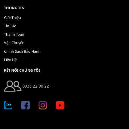
Bộ Nút Đệm Đàn Piano CASIO PX - Giá tốt nhất - Sửa tại n
400,000
₫
THÊM VÀO GIỎ HÀNG
Địa chỉ: 666/5A Đường Ba Tháng Hai, P.14, Q.10, TP HCM