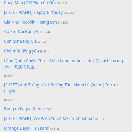
Để lại một bình luận
Bạn phải
đăng nhập
để gửi bình luận.
Xem nhiều nhất
Buông bỏ sự phụ thuộc nơi anh (Pinyin)
(18.942)
Phép Màu (OST Đàn Cá Gỗ)
(15.618)
[SHEET PIANO] Happy Birthday
(13.920)
Giá Như - Soobin Hoàng Sơn
(11.359)
Có Em Đời Bỗng Vui
(9.744)
Cơn Mơ Băng Giá
(9.103)
Chờ một tiếng yêu
(8.991)
Lãng Quên Chiều Thu | Anh không muốn ra đi | Qí shí bù xiǎ