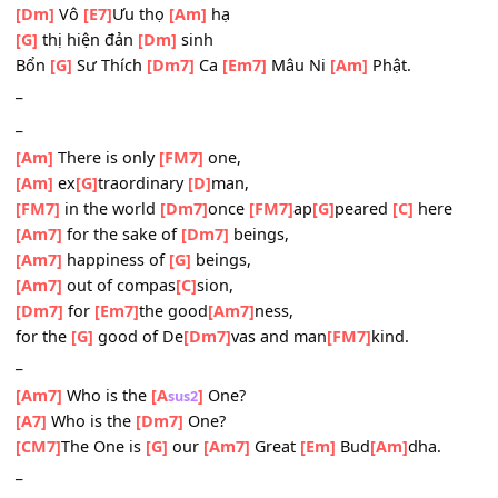
[Am]
Nam mô Lâm
[G]
Tỳ Ni
[F]
viên
[Dm]
Vô
[E7]
Ưu thọ
[Am]
hạ
[C]
thị hiện đản
[Am]
sinh
[FM7]
Bổn Sư Thích
[G]
Ca Mâu Ni
[C]
Phật.
_
[Dm]
Nam mô Lâm
[C]
Tỳ Ni viên
[Dm]
Vô
[E7]
Ưu thọ
[Am]
hạ
[G]
thị hiện đản
[Dm]
sinh
Bổn
[G]
Sư Thích
[Dm7]
Ca
[Em7]
Mâu Ni
[Am]
Phật.
_
_
[Am]
There is only
[FM7]
one,
[Am]
ex
[G]
traordinary
[D]
man,
[FM7]
in the world
[Dm7]
once
[FM7]
ap
[G]
peared
[C]
her
[Am7]
for the sake of
[Dm7]
beings,
[Am7]
happiness of
[G]
beings,
[Am7]
out of compas
[C]
sion,