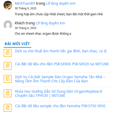
Bộ mạch phím Pa600 Pa300 Pa700 Cũ
1,200,000
₫
MinhTuan89
trong
[CHIA SẺ] Bộ Dữ Liệu – Sample MI
V1 Cho Đàn Yamaha S750, S950
11 Tháng 7, 2026
https://vietkeyboard.vn/bo-du-lieu-sample-mitumi-cho-dan-psr
sx900-psr-sx700/
thaibaoduong68
trong
Bộ dữ liệu Sample MITUMI cho
PSR-SX900 và PSR-SX700
24 Tháng 4, 2026
Có giữ liệu 720 ko tuân e xin với ạ
thaitoanorg
trong
Bộ dữ liệu Sample MITUMI cho Đàn
SX900 và PSR-SX700
24 Tháng 4, 2026
bác ơi cho em hỏi chút , e tải về nhưng chỉ mở dc STYLE , khôn
band tiếng…