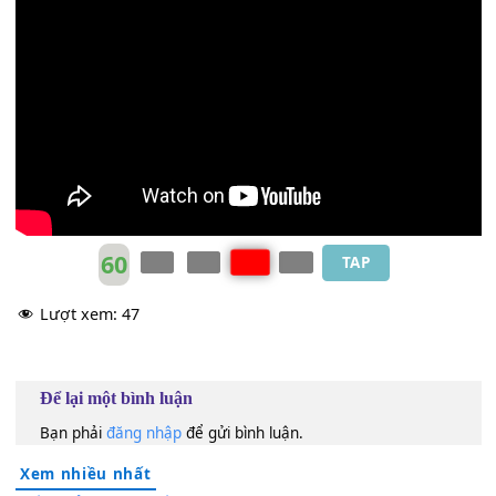
[Dm]
A
[E7]
shoka
[Am]
tree
[C]
manifested
[Am]
birth
of
[FM7]
Shak
[G]
yamuni Bud
[C]
dha.
[Dm]
Namo Lumbi
[C]
ni garden
[Dm]
A
[E7]
shoka
[Am]
tree
[G]
manifested
[Dm]
birth
of Shak
[G]
yam
[Dm7]
uni
[Em7]
Bud
[Am7]
dha.
_