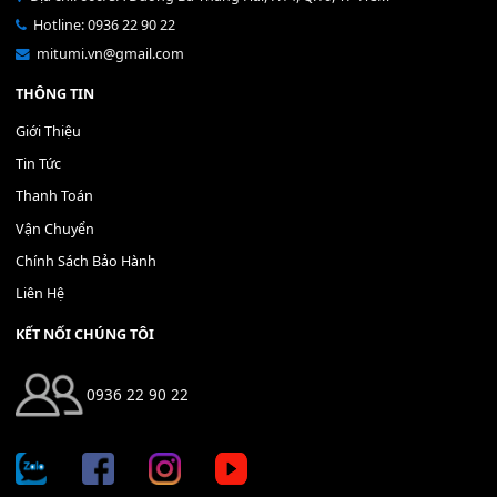
Bộ Nút Đệm Đàn Piano CASIO PX - Giá tốt nhất - Sửa tại n
400,000
₫
THÊM VÀO GIỎ HÀNG