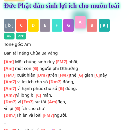
HỢP ÂM
Đức Phật đản sinh lợi ích cho muôn loà
A
[ b ]
C
D
E
F
G
B
[ # ]
ON
OFF
Tone gốc: Am
Ban tài năng Chùa Ba Vàng
[Am]
Một chúng sinh duy
[FM7]
nhất,
[Am]
một con
[G]
người phi Dthường
[FM7]
xuất hiện
[Dm7]
trên
[FM7]
thế
[G]
gian
[C]
này
[Am7]
vì lợi ích cho số
[Dm7]
đông,
[Am7]
vì hạnh phúc cho số
[G]
đông,
[Am7]
vì lòng bi
[C]
mẫn,
[Dm7]
vì
[Em7]
sự tốt
[Am]
đẹp,