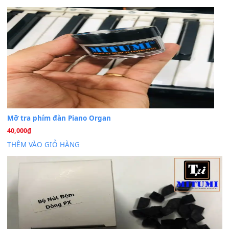
MinhTuan89
trong
Lỡ làng duyên em
30 Tháng 9, 2025
Trang hợp âm chưa cập nhật sheet, bạn đợi một thời gian nhé
Khách
trong
Lỡ làng duyên em
30 Tháng 9, 2025
Cho xin sheet nhạc organ được không ạ
BÀI MỚI VIẾT
Dịch vụ cho thuê âm thanh tiệc gia đình, ban nhạc, ca s
20
Th7
Cài đặt dữ liệu cho đàn PSR-SX900 PSR-SX920 tại MIT
20
Th7
Dịch Vụ Cài Đặt Sample Đàn Organ Yamaha Tận Nhà 
07
Th7
Nâng Tầm Âm Thanh Cho Cây Đàn Của Bạn
Khóa Học Hướng Dẫn Sử Dụng Đàn Organ/Keyboard
26
Th6
Chuyên Sâu TPHCM | MITUMI