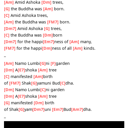
[Dm7]
for
[Em7]
the good
[Am7]
ness,
for the
[G]
good of De
[Dm7]
vas and man
[FM7]
kind.
_
[Am7]
Who is the
[A
]
One?
sus2
[A7]
Who is the
[Dm7]
One?
[CM7]
The One is
[G]
our
[Am7]
Great
[Em]
Bud
[Am]
dha.
_
[Am]
Amid Ashoka
[Dm]
trees,
[G]
the Buddha was
[Am]
born.
[C]
Amid Ashoka trees,
[Am]
the Buddha was
[FM7]
born.
[Dm7]
Amid Ashoka
[G]
trees,
[C]
the Buddha was
[Dm]
born
[Dm7]
for the happi
[Em7]
ness of
[Am]
many,
[FM7]
for the happi
[Dm]
ness of all
[Am]
kinds.
_
[Am]
Namo Lumbi
[G]
ni
[F]
garden