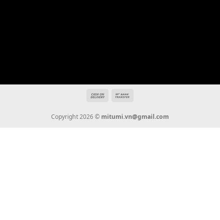
Địa chỉ: 666/5A Đường Ba Tháng Hai, P.14, Q.10, TP HCM
Hotline: 0936 22 90 22
mitumi.vn@gmail.com
THÔNG TIN
Giới Thiệu
Tin Tức
Thanh Toán
Vận Chuyển
Chính Sách Bảo Hành
Liên Hệ