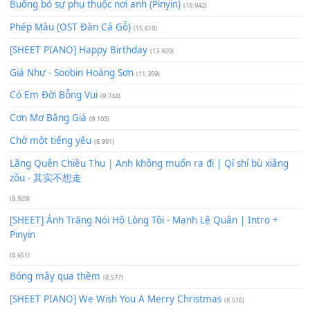
60
TAP
Lượt xem:
47
Để lại một bình luận
Bạn phải
đăng nhập
để gửi bình luận.
Xem nhiều nhất
Buông bỏ sự phụ thuộc nơi anh (Pinyin)
(18.942)
Phép Màu (OST Đàn Cá Gỗ)
(15.618)
[SHEET PIANO] Happy Birthday
(13.920)
Giá Như - Soobin Hoàng Sơn
(11.359)