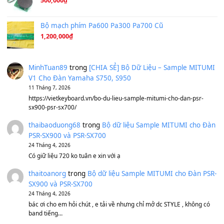
Tiếng Đàn Hàm Oan
(8.194)
Under Pressure
(8.164)
A Long December
(8.155)
Ta Sẽ Trở Lại
(8.155)
Ông Hoàng Bảy
(8.133)
Avenged Sevenfold - Buried Alive
(8.109)
Sản phẩm dành cho bạn
BEND 4 CHIỀU MTP-5F MEGABEND
1,600,000
₫
Bánh xe Pa600 Pa900
500,000
₫