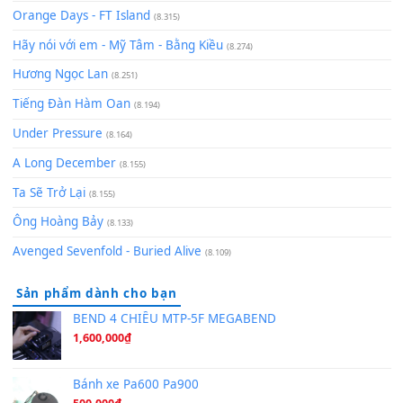
Có Em Đời Bỗng Vui
(9.744)
Cơn Mơ Băng Giá
(9.103)
Chờ một tiếng yêu
(8.991)
Lãng Quên Chiều Thu | Anh không muốn ra đi | Qí shí bù xiǎ
zǒu - 其实不想走
(8.929)
[SHEET] Ánh Trăng Nói Hộ Lòng Tôi - Mạnh Lệ Quân | Intro +
Pinyin
(8.651)
Bóng mây qua thềm
(8.577)
[SHEET PIANO] We Wish You A Merry Christmas
(8.516)
Orange Days - FT Island
(8.315)
Hãy nói với em - Mỹ Tâm - Bằng Kiều
(8.274)
Hương Ngọc Lan
(8.251)