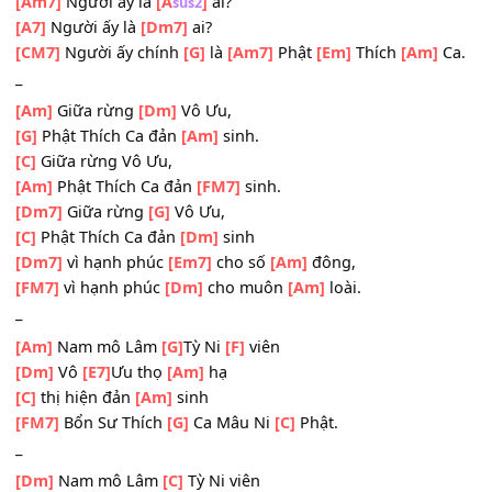
vì lợi
[G]
ích cho chư
[Dm7]
Thiên và loài
[FM7]
người.
_
[Am7]
Người ấy là
[A
]
ai?
sus2
[A7]
Người ấy là
[Dm7]
ai?
[CM7]
Người ấy chính
[G]
là
[Am7]
Phật
[Em]
Thích
[Am]
_
[Am]
Giữa rừng
[Dm]
Vô Ưu,
[G]
Phật Thích Ca đản
[Am]
sinh.
[C]
Giữa rừng Vô Ưu,
[Am]
Phật Thích Ca đản
[FM7]
sinh.
[Dm7]
Giữa rừng
[G]
Vô Ưu,
[C]
Phật Thích Ca đản
[Dm]
sinh
[Dm7]
vì hạnh phúc
[Em7]
cho số
[Am]
đông,
[FM7]
vì hạnh phúc
[Dm]
cho muôn
[Am]
loài.
_