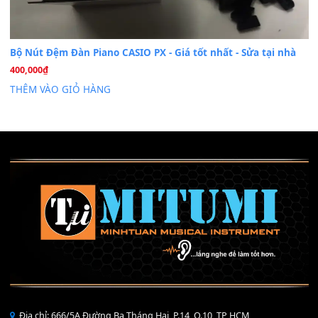
Cài đặt dữ liệu sample cho đàn Yamaha PSR-S750 S95
26
Th6
Mỡ tra phím đàn Piano Organ
40,000
₫
THÊM VÀO GIỎ HÀNG