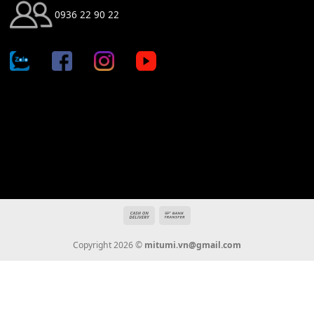
Địa chỉ: 666/5A Đường Ba Tháng Hai, P.14, Q.10, TP HCM
Hotline: 0936 22 90 22
mitumi.vn@gmail.com
THÔNG TIN
Giới Thiệu
Tin Tức
Thanh Toán
Vận Chuyển
Chính Sách Bảo Hành
Liên Hệ