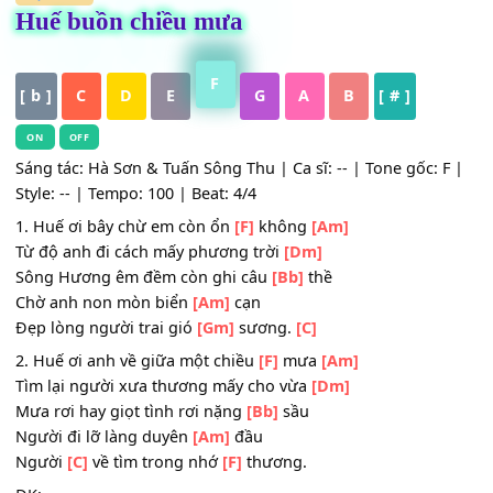
HỢP ÂM
Huế buồn chiều mưa
F
[ b ]
C
D
E
G
A
B
[ # ]
ON
OFF
Sáng tác: Hà Sơn & Tuấn Sông Thu | Ca sĩ: -- | Tone gốc: 
Style: -- | Tempo: 100 | Beat: 4/4
1. Huế ơi bây chừ em còn ổn
[F]
không
[Am]
Từ độ anh đi cách mấy phương trời
[Dm]
Sông Hương êm đềm còn ghi câu
[Bb]
thề
Chờ anh non mòn biển
[Am]
cạn
Đẹp lòng người trai gió
[Gm]
sương.
[C]
2. Huế ơi anh về giữa một chiều
[F]
mưa
[Am]
Tìm lại người xưa thương mấy cho vừa
[Dm]