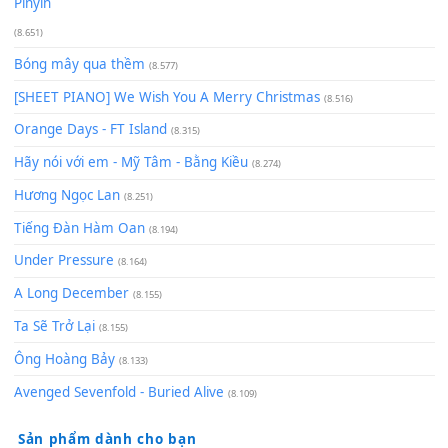
Cơn Mơ Băng Giá
(9.103)
Chờ một tiếng yêu
(8.991)
Lãng Quên Chiều Thu | Anh không muốn ra đi | Qí shí bù xiǎ
zǒu - 其实不想走
(8.929)
[SHEET] Ánh Trăng Nói Hộ Lòng Tôi - Mạnh Lệ Quân | Intro +
Pinyin
(8.651)
Bóng mây qua thềm
(8.577)
[SHEET PIANO] We Wish You A Merry Christmas
(8.516)
Orange Days - FT Island
(8.315)
Hãy nói với em - Mỹ Tâm - Bằng Kiều
(8.274)
Hương Ngọc Lan
(8.251)