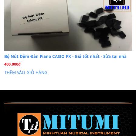
Mỡ tra phím đàn Piano Organ
40,000
₫
THÊM VÀO GIỎ HÀNG