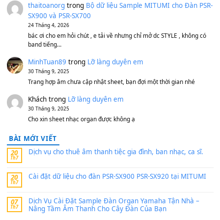
1,200,000
₫
MinhTuan89
trong
[CHIA SẺ] Bộ Dữ Liệu – Sample MI
V1 Cho Đàn Yamaha S750, S950
11 Tháng 7, 2026
https://vietkeyboard.vn/bo-du-lieu-sample-mitumi-cho-dan-psr
sx900-psr-sx700/
thaibaoduong68
trong
Bộ dữ liệu Sample MITUMI cho
PSR-SX900 và PSR-SX700
24 Tháng 4, 2026
Có giữ liệu 720 ko tuân e xin với ạ
thaitoanorg
trong
Bộ dữ liệu Sample MITUMI cho Đàn
SX900 và PSR-SX700
24 Tháng 4, 2026
bác ơi cho em hỏi chút , e tải về nhưng chỉ mở dc STYLE , khôn
band tiếng…
MinhTuan89
trong
Lỡ làng duyên em