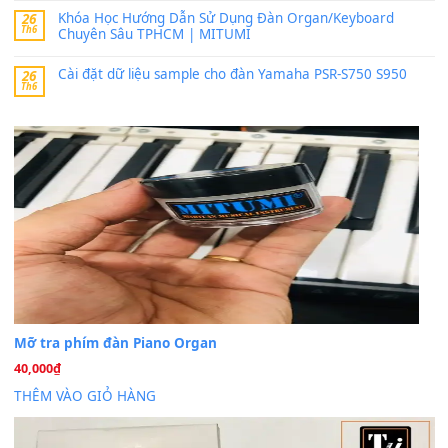
30 Tháng 9, 2025
Trang hợp âm chưa cập nhật sheet, bạn đợi một thời gian nhé
Khách
trong
Lỡ làng duyên em
30 Tháng 9, 2025
Cho xin sheet nhạc organ được không ạ
BÀI MỚI VIẾT
Dịch vụ cho thuê âm thanh tiệc gia đình, ban nhạc, ca s
20
Th7
Cài đặt dữ liệu cho đàn PSR-SX900 PSR-SX920 tại MIT
20
Th7
Dịch Vụ Cài Đặt Sample Đàn Organ Yamaha Tận Nhà 
07
Th7
Nâng Tầm Âm Thanh Cho Cây Đàn Của Bạn
Khóa Học Hướng Dẫn Sử Dụng Đàn Organ/Keyboard
26
Th6
Chuyên Sâu TPHCM | MITUMI
Cài đặt dữ liệu sample cho đàn Yamaha PSR-S750 S95
26
Th6