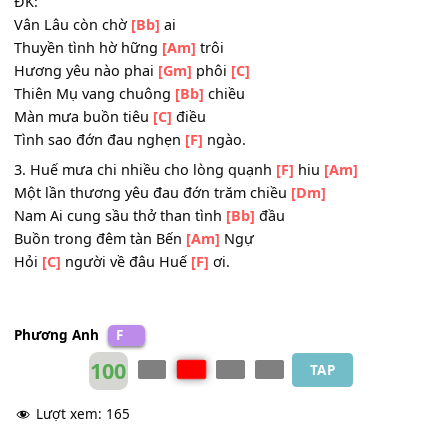
Mưa rơi hay giọt tình rơi nặng
[Bb]
sầu
Người đi lỡ làng duyên
[Am]
đầu
Người
[C]
về tìm trong nhớ
[F]
thương.
ĐK:
Vân Lâu còn chờ
[Bb]
ai
Thuyền tình hờ hững
[Am]
trôi
Hương yêu nào phai
[Gm]
phôi
[C]
Thiên Mụ vang chuông
[Bb]
chiều
Màn mưa buồn tiêu
[C]
điều
Tình sao đớn đau nghẹn
[F]
ngào.
3. Huế mưa chi nhiều cho lòng quạnh
[F]
hiu
[Am]
Một lần thương yêu đau đớn trăm chiều
[Dm]
Nam Ai cung sầu thở than tình
[Bb]
đầu
Buồn trong đêm tàn Bến
[Am]
Ngự
Hỏi
[C]
người về đâu Huế
[F]
ơi.