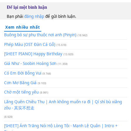
Phương Anh
F
100
TAP
Lượt xem:
165
Để lại một bình luận
Bạn phải
đăng nhập
để gửi bình luận.
Xem nhiều nhất
Buông bỏ sự phụ thuộc nơi anh (Pinyin)
(18.942)
Phép Màu (OST Đàn Cá Gỗ)
(15.618)
[SHEET PIANO] Happy Birthday
(13.920)
Giá Như - Soobin Hoàng Sơn
(11.359)
Có Em Đời Bỗng Vui
(9.744)