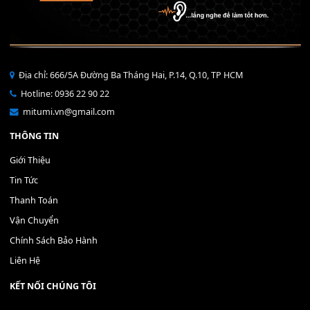
Bộ Nút Đệm Đàn Piano CASIO PX - Giá tốt nhất - Sửa tại n
400,000
₫
THÊM VÀO GIỎ HÀNG