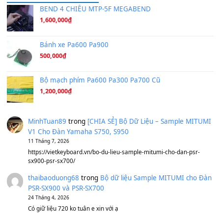
Tiếng Đàn Hàm Oan
(8.194)
Under Pressure
(8.164)
A Long December
(8.155)
Ta Sẽ Trở Lại
(8.155)
Ông Hoàng Bảy
(8.133)
Avenged Sevenfold - Buried Alive
(8.109)
Sản phẩm dành cho bạn
BEND 4 CHIỀU MTP-5F MEGABEND
1,600,000
₫
Bánh xe Pa600 Pa900
500,000
₫
Bộ mạch phím Pa600 Pa300 Pa700 Cũ