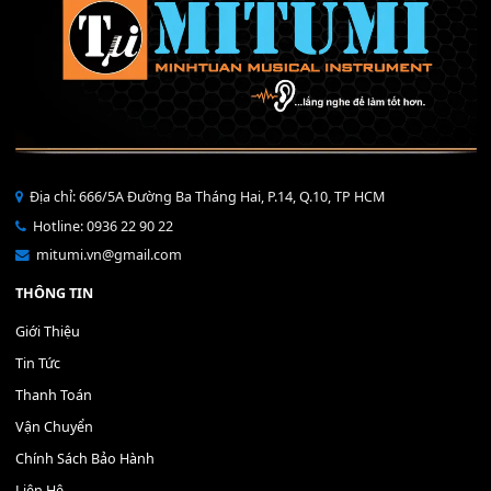
THÊM VÀO GIỎ HÀNG
Bộ Nút Đệm Đàn Piano CASIO PX - Giá tốt nhất - Sửa tại n
400,000
₫
THÊM VÀO GIỎ HÀNG