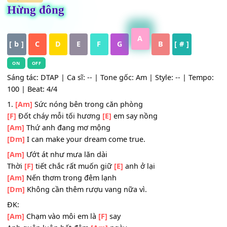
HỢP ÂM
Hừng đông
A
[ b ]
C
D
E
F
G
B
[ # ]
ON
OFF
Sáng tác: DTAP | Ca sĩ: -- | Tone gốc: Am | Style: -- | Tem
100 | Beat: 4/4
1.
[Am]
Sức nóng bên trong căn phòng
[F]
Đốt cháy mỗi tối hương
[E]
em say nồng
[Am]
Thứ anh đang mơ mộng
[Dm]
I can make your dream come true.
[Am]
Ướt át như mưa lăn dài
Thời
[F]
tiết chắc rất muốn giữ
[E]
anh ở lại
[Am]
Nến thơm trong đêm lạnh