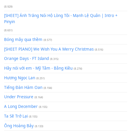
[SHEET PIANO] Happy Birthday
(13.920)
Giá Như - Soobin Hoàng Sơn
(11.359)
Có Em Đời Bỗng Vui
(9.744)
Cơn Mơ Băng Giá
(9.103)
Chờ một tiếng yêu
(8.991)
Lãng Quên Chiều Thu | Anh không muốn ra đi | Qí shí bù xiǎ
zǒu - 其实不想走
(8.929)
[SHEET] Ánh Trăng Nói Hộ Lòng Tôi - Mạnh Lệ Quân | Intro +
Pinyin
(8.651)
Bóng mây qua thềm
(8.577)
[SHEET PIANO] We Wish You A Merry Christmas
(8.516)