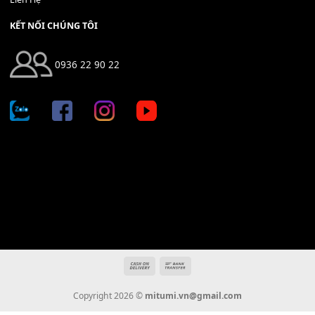
Địa chỉ: 666/5A Đường Ba Tháng Hai, P.14, Q.10, TP HCM
Hotline: 0936 22 90 22
mitumi.vn@gmail.com
THÔNG TIN
Giới Thiệu
Tin Tức