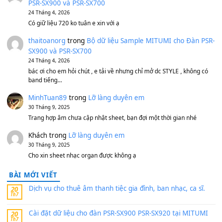
Bánh xe Pa600 Pa900
500,000
₫
Bộ mạch phím Pa600 Pa300 Pa700 Cũ
1,200,000
₫
MinhTuan89
trong
[CHIA SẺ] Bộ Dữ Liệu – Sample MI
V1 Cho Đàn Yamaha S750, S950
11 Tháng 7, 2026
https://vietkeyboard.vn/bo-du-lieu-sample-mitumi-cho-dan-psr
sx900-psr-sx700/
thaibaoduong68
trong
Bộ dữ liệu Sample MITUMI cho
PSR-SX900 và PSR-SX700
24 Tháng 4, 2026
Có giữ liệu 720 ko tuân e xin với ạ
thaitoanorg
trong
Bộ dữ liệu Sample MITUMI cho Đàn