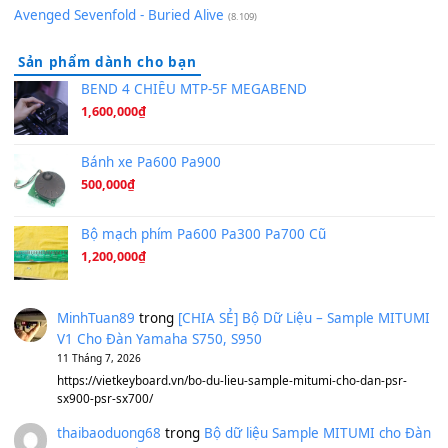
Orange Days - FT Island
(8.315)
Hãy nói với em - Mỹ Tâm - Bằng Kiều
(8.274)
Hương Ngọc Lan
(8.251)
Tiếng Đàn Hàm Oan
(8.194)
Under Pressure
(8.164)
A Long December
(8.155)
Ta Sẽ Trở Lại
(8.155)
Ông Hoàng Bảy
(8.133)
Avenged Sevenfold - Buried Alive
(8.109)
Sản phẩm dành cho bạn
BEND 4 CHIỀU MTP-5F MEGABEND
1,600,000
₫