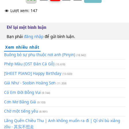
Em quên luôn những lúc giận
[Am]
hờn
Chìm vào anh như đại
[Dm]
dương
Khi ta hôn đến nơi thiên
[Am]
đường.
Hồ Ngọc Hà
Bm
100
TAP
Lượt xem:
147
Để lại một bình luận
Bạn phải
đăng nhập
để gửi bình luận.
Xem nhiều nhất
Buông bỏ sự phụ thuộc nơi anh (Pinyin)
(18.942)
Phép Màu (OST Đàn Cá Gỗ)
(15.618)