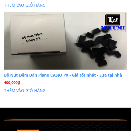
Nâng Tầm Âm Thanh Cho Cây Đàn Của Bạn
Khóa Học Hướng Dẫn Sử Dụng Đàn Organ/Keyboard
26
Th6
Chuyên Sâu TPHCM | MITUMI
Cài đặt dữ liệu sample cho đàn Yamaha PSR-S750 S95
26
Th6
Mỡ tra phím đàn Piano Organ
40,000
₫