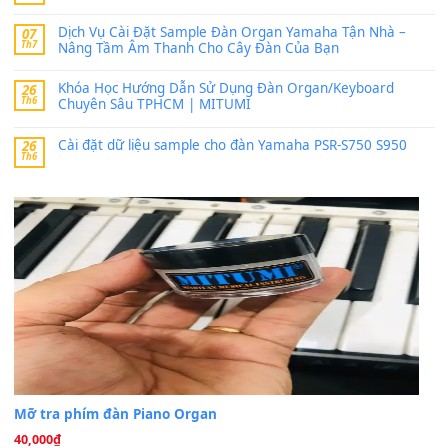
SX900 và PSR-SX700
24 Tháng 4, 2026
bác ơi cho em hỏi chút , e tải về nhưng chỉ mở dc STYLE , khôn
band tiếng…
MinhTuan89
trong
Lỡ làng duyên em
30 Tháng 9, 2025
Trang hợp âm chưa cập nhật sheet, bạn đợi một thời gian nhé
Khách
trong
Lỡ làng duyên em
30 Tháng 9, 2025
Cho xin sheet nhạc organ được không ạ
BÀI MỚI VIẾT
Dịch vụ cho thuê âm thanh tiệc gia đình, ban nhạc, ca s
20
Th7
Cài đặt dữ liệu cho đàn PSR-SX900 PSR-SX920 tại MIT
20
Th7
Dịch Vụ Cài Đặt Sample Đàn Organ Yamaha Tận Nhà 
07
Th7