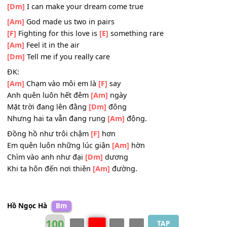
But they kinda
[F]
like it when I get a little bossy
Gotta level
[Am]
up gotta get naughty
Baby come to
[Dm]
me
2.
[Am]
I want you for tonight
[F]
Baby I know what’s
[E]
on your mind
[Am]
When the stars align
[Dm]
I can make your dream come true
[Am]
God made us two in pairs
[F]
Fighting for this love is
[E]
something rare
[Am]
Feel it in the air
[Dm]
Tell me if you really care
ĐK:
[Am]
Chạm vào môi em là
[F]
say
Anh quên luôn hết đêm
[Am]
ngày
Mặt trời đang lên đằng
[Dm]
đông
Nhưng hai ta vẫn đang rung
[Am]
động.
Đồng hồ như trôi chậm
[F]
hơn