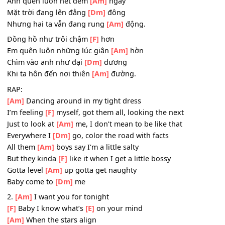
[Dm]
Không cần thêm rượu vang nữa vì.
ĐK:
[Am]
Chạm vào môi em là
[F]
say
Anh quên luôn hết đêm
[Am]
ngày
Mặt trời đang lên đằng
[Dm]
đông
Nhưng hai ta vẫn đang rung
[Am]
động.
Đồng hồ như trôi chậm
[F]
hơn
Em quên luôn những lúc giận
[Am]
hờn
Chìm vào anh như đại
[Dm]
dương
Khi ta hôn đến nơi thiên
[Am]
đường.
RAP:
[Am]
Dancing around in my tight dress
I’m feeling
[F]
myself, got them all, looking the next
Just to look at
[Am]
me, I don’t mean to be like that
Everywhere I
[Dm]
go, color the road with facts
All them
[Am]
boys say I'm a little salty