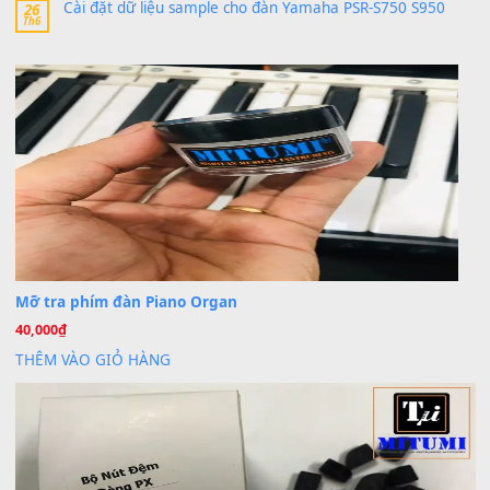
Khách
trong
Lỡ làng duyên em
30 Tháng 9, 2025
Cho xin sheet nhạc organ được không ạ
BÀI MỚI VIẾT
Dịch vụ cho thuê âm thanh tiệc gia đình, ban nhạc, ca s
20
Th7
Cài đặt dữ liệu cho đàn PSR-SX900 PSR-SX920 tại MIT
20
Th7
Dịch Vụ Cài Đặt Sample Đàn Organ Yamaha Tận Nhà 
07
Th7
Nâng Tầm Âm Thanh Cho Cây Đàn Của Bạn
Khóa Học Hướng Dẫn Sử Dụng Đàn Organ/Keyboard
26
Th6
Chuyên Sâu TPHCM | MITUMI
Cài đặt dữ liệu sample cho đàn Yamaha PSR-S750 S95
26
Th6