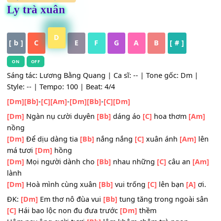
HỢP ÂM
,
Nhạc Trẻ
Ly trà xuân
D
[ b ]
C
E
F
G
A
B
[ # ]
ON
OFF
Sáng tác: Lương Bằng Quang | Ca sĩ: -- | Tone gốc: Dm |
Style: -- | Tempo: 100 | Beat: 4/4
[Dm]
[Bb]
-
[C]
[Am]
-
[Dm]
[Bb]
-
[C]
[Dm]
[Dm]
Ngàn nụ cười duyên
[Bb]
dáng áo
[C]
hoa thơm
[A
nồng
[Dm]
Để dịu dàng tia
[Bb]
nắng nắng
[C]
xuân ánh
[Am]
má tươi
[Dm]
hồng
[Dm]
Mọi người dành cho
[Bb]
nhau những
[C]
câu an
[
lành