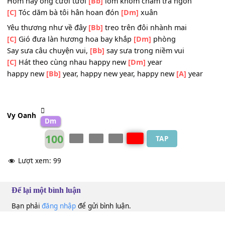
[Dm]
Hoà mình cùng xuân
[Bb]
vui trống
[C]
lên bạn
[A]
ĐK:
[Dm]
Em thơ nô đùa vui
[Bb]
tung tăng trong ngoài 
[C]
Hái bao lộc non đu đưa trước
[Dm]
thềm
Hôm nay ông cười tươi
[Bb]
lôm khôm châm trà ngon
[C]
Tóc dăm bà tôi hân hoan đón
[Dm]
xuân
Yêu thương như về đây
[Bb]
treo trên đôi nhành mai
[C]
Gió đưa làn hương hoa bay khắp
[Dm]
phòng
Say sưa câu chuyện vui,
[Bb]
say sưa trong niềm vui
[C]
Hát theo cùng nhau happy new
[Dm]
year
happy new
[Bb]
year, happy new year, happy new
[A]
yea
Vy Oanh
Dm
100
TAP