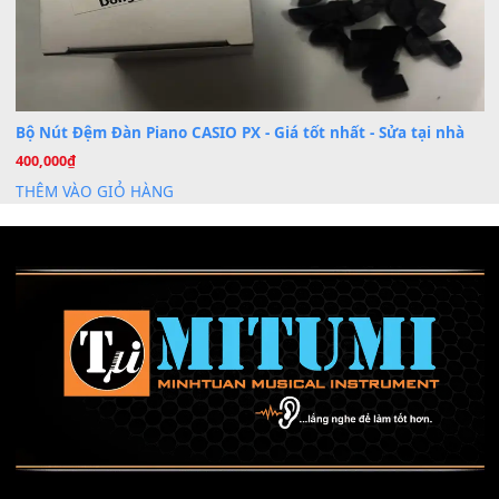
Mỡ tra phím đàn Piano Organ
40,000
₫
THÊM VÀO GIỎ HÀNG