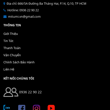
Bộ Nút Đệm Đàn Piano CASIO PX - Giá tốt nhất - Sửa tại n
400,000
₫
THÊM VÀO GIỎ HÀNG