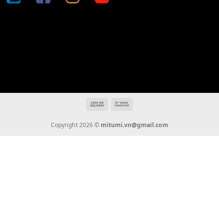
Địa chỉ: 666/5A Đường Ba Tháng Hai, P.14, Q.10, TP HCM
Hotline: 0936 22 90 22
mitumi.vn@gmail.com
THÔNG TIN
Giới Thiệu
Tin Tức
Thanh Toán
Vận Chuyển
Chính Sách Bảo Hành
Liên Hệ
KẾT NỐI CHÚNG TÔI
0936 22 90 22