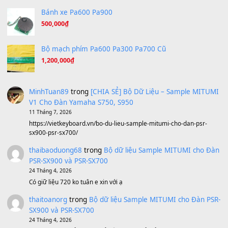
A Long December
(8.155)
Ta Sẽ Trở Lại
(8.155)
Ông Hoàng Bảy
(8.133)
Avenged Sevenfold - Buried Alive
(8.109)
Sản phẩm dành cho bạn
BEND 4 CHIỀU MTP-5F MEGABEND
1,600,000
₫
Bánh xe Pa600 Pa900
500,000
₫
Bộ mạch phím Pa600 Pa300 Pa700 Cũ
1,200,000
₫