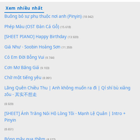
Lượt xem:
99
Để lại một bình luận
Bạn phải
đăng nhập
để gửi bình luận.
Xem nhiều nhất
Buông bỏ sự phụ thuộc nơi anh (Pinyin)
(18.942)
Phép Màu (OST Đàn Cá Gỗ)
(15.618)
[SHEET PIANO] Happy Birthday
(13.920)
Giá Như - Soobin Hoàng Sơn
(11.359)
Có Em Đời Bỗng Vui
(9.744)
Cơn Mơ Băng Giá
(9.103)
Chờ một tiếng yêu
(8.991)