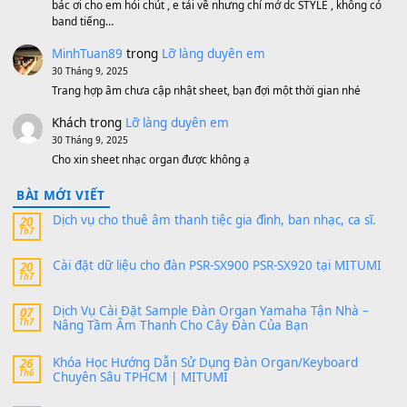
MinhTuan89
trong
[CHIA SẺ] Bộ Dữ Liệu – Sample MI
V1 Cho Đàn Yamaha S750, S950
11 Tháng 7, 2026
https://vietkeyboard.vn/bo-du-lieu-sample-mitumi-cho-dan-psr
sx900-psr-sx700/
thaibaoduong68
trong
Bộ dữ liệu Sample MITUMI cho
PSR-SX900 và PSR-SX700
24 Tháng 4, 2026
Có giữ liệu 720 ko tuân e xin với ạ
thaitoanorg
trong
Bộ dữ liệu Sample MITUMI cho Đàn
SX900 và PSR-SX700
24 Tháng 4, 2026
bác ơi cho em hỏi chút , e tải về nhưng chỉ mở dc STYLE , khôn
band tiếng…
MinhTuan89
trong
Lỡ làng duyên em
30 Tháng 9, 2025
Trang hợp âm chưa cập nhật sheet, bạn đợi một thời gian nhé