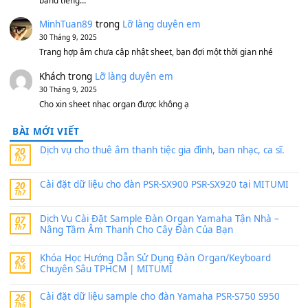
11 Tháng 7, 2026
https://vietkeyboard.vn/bo-du-lieu-sample-mitumi-cho-dan-psr
sx900-psr-sx700/
thaibaoduong68
trong
Bộ dữ liệu Sample MITUMI cho
PSR-SX900 và PSR-SX700
24 Tháng 4, 2026
Có giữ liệu 720 ko tuân e xin với ạ
thaitoanorg
trong
Bộ dữ liệu Sample MITUMI cho Đàn
SX900 và PSR-SX700
24 Tháng 4, 2026
bác ơi cho em hỏi chút , e tải về nhưng chỉ mở dc STYLE , khôn
band tiếng…
MinhTuan89
trong
Lỡ làng duyên em
30 Tháng 9, 2025
Trang hợp âm chưa cập nhật sheet, bạn đợi một thời gian nhé
Khách
trong
Lỡ làng duyên em
30 Tháng 9, 2025