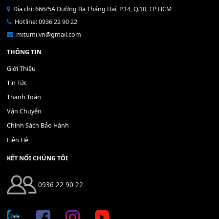
Bộ Nút Đệm Đàn Piano CASIO PX - Giá tốt nhất - Sửa tại n
400,000
₫
THÊM VÀO GIỎ HÀNG