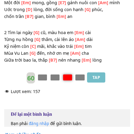
_
Lòng thương
[G]
nhớ, con ước xoay thời
[Am]
gian,
để quay về vui sống bên cha
[G]
mẹ
Một đời
[Em]
mong, gồng
[E7]
gánh nuôi con
[Am]
mình
Uớc trong
[D]
lòng, đời sống con hạnh
[G]
phúc,
chốn trần
[B7]
gian, bình
[Em]
an
_
2 Tìm lại ngày
[G]
cũ, màu hoa em
[Em]
cài
Từng nụ hồng
[G]
thắm, cài lên áo
[Am]
dài
Kỷ niệm còn
[C]
mãi, khắc vào trái
[Em]
tim
Mùa Vu Lan
[G]
đến, nhớ ơn mẹ
[Am]
cha
Giữa trời bao la, thắp
[B7]
nén nhang
[Em]
lòng
_
60
TAP
Lượt xem:
157