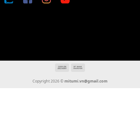
Địa chỉ: 666/5A Đường Ba Tháng Hai, P.14, Q.10, TP HCM
Hotline: 0936 22 90 22
mitumi.vn@gmail.com
THÔNG TIN
Giới Thiệu
Tin Tức
Thanh Toán
Vận Chuyển
Chính Sách Bảo Hành
Liên Hệ
KẾT NỐI CHÚNG TÔI
0936 22 90 22