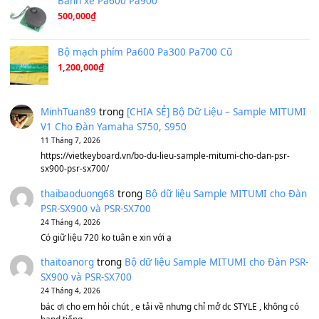
Ta Sẽ Trở Lại
(8.155)
Ông Hoàng Bảy
(8.133)
Avenged Sevenfold - Buried Alive
(8.109)
Sản phẩm dành cho bạn
BEND 4 CHIỀU MTP-5F MEGABEND
1,600,000
₫
Bánh xe Pa600 Pa900
500,000
₫
Bộ mạch phím Pa600 Pa300 Pa700 Cũ
1,200,000
₫
MinhTuan89
trong
[CHIA SẺ] Bộ Dữ Liệu – Sample MI
V1 Cho Đàn Yamaha S750, S950