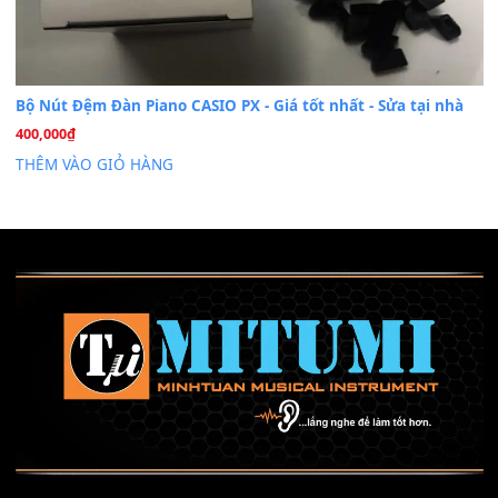
Mỡ tra phím đàn Piano Organ
40,000
₫
THÊM VÀO GIỎ HÀNG