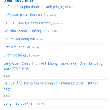
Để lại một bình luận
Bạn phải
đăng nhập
để gửi bình luận.
Xem nhiều nhất
Buông bỏ sự phụ thuộc nơi anh (Pinyin)
(18.942)
Phép Màu (OST Đàn Cá Gỗ)
(15.618)
[SHEET PIANO] Happy Birthday
(13.920)
Giá Như - Soobin Hoàng Sơn
(11.359)
Có Em Đời Bỗng Vui
(9.744)
Cơn Mơ Băng Giá
(9.103)
Chờ một tiếng yêu
(8.991)
Lãng Quên Chiều Thu | Anh không muốn ra đi | Qí shí bù xiǎ