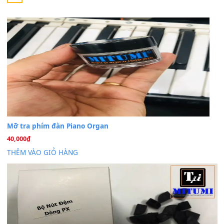
Cho xin sheet nhạc organ được không ạ
BÀI MỚI VIẾT
Dịch vụ cho thuê âm thanh tiệc gia đình, ban nhạc, ca s
20
Th7
Cài đặt dữ liệu cho đàn PSR-SX900 PSR-SX920 tại MIT
20
Th7
Dịch Vụ Cài Đặt Sample Đàn Organ Yamaha Tận Nhà 
07
Th7
Nâng Tầm Âm Thanh Cho Cây Đàn Của Bạn
Khóa Học Hướng Dẫn Sử Dụng Đàn Organ/Keyboard
26
Th6
Chuyên Sâu TPHCM | MITUMI
Cài đặt dữ liệu sample cho đàn Yamaha PSR-S750 S95
26
Th6