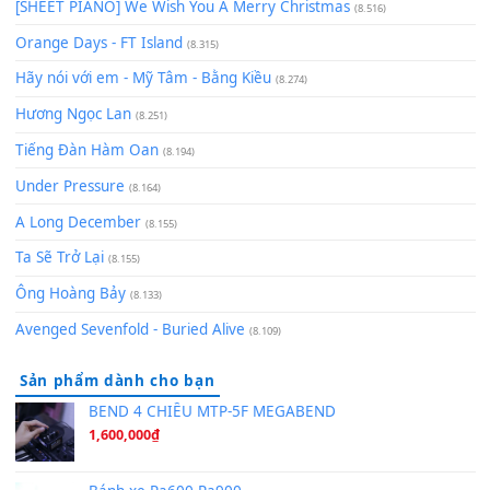
zǒu - 其实不想走
(8.929)
[SHEET] Ánh Trăng Nói Hộ Lòng Tôi - Mạnh Lệ Quân | Intro +
Pinyin
(8.651)
Bóng mây qua thềm
(8.577)
[SHEET PIANO] We Wish You A Merry Christmas
(8.516)
Orange Days - FT Island
(8.315)
Hãy nói với em - Mỹ Tâm - Bằng Kiều
(8.274)
Hương Ngọc Lan
(8.251)
Tiếng Đàn Hàm Oan
(8.194)
Under Pressure
(8.164)
A Long December
(8.155)