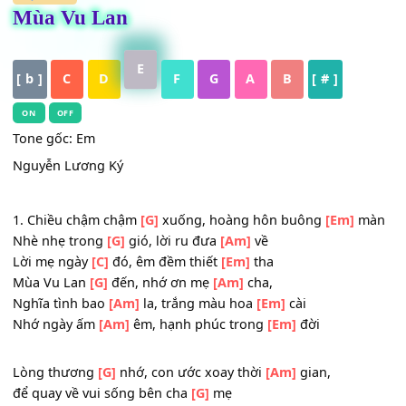
HỢP ÂM
Mùa Vu Lan
E
[ b ]
C
D
F
G
A
B
[ # ]
ON
OFF
Tone gốc: Em
Nguyễn Lương Ký
_
1. Chiều chậm chậm
[G]
xuống, hoàng hôn buông
[Em]
m
Nhè nhẹ trong
[G]
gió, lời ru đưa
[Am]
về
Lời mẹ ngày
[C]
đó, êm đềm thiết
[Em]
tha
Mùa Vu Lan
[G]
đến, nhớ ơn mẹ
[Am]
cha,
Nghĩa tình bao
[Am]
la, trắng màu hoa
[Em]
cài
Nhớ ngày ấm
[Am]
êm, hạnh phúc trong
[Em]
đời