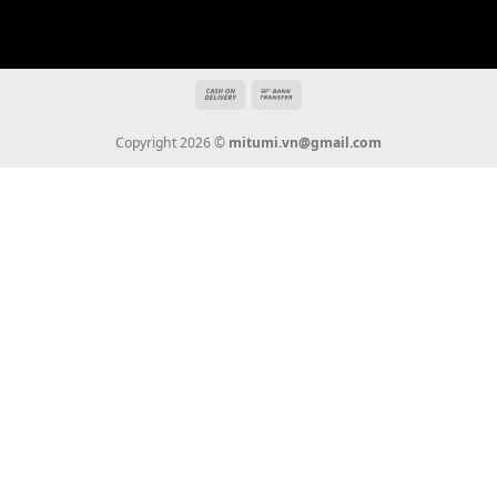
THÔNG TIN
Giới Thiệu
Tin Tức
Thanh Toán
Vận Chuyển
Chính Sách Bảo Hành
Liên Hệ
KẾT NỐI CHÚNG TÔI
0936 22 90 22