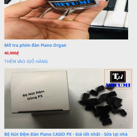
Dịch vụ cho thuê âm thanh tiệc gia đình, ban nhạc, ca s
20
Th7
Cài đặt dữ liệu cho đàn PSR-SX900 PSR-SX920 tại MIT
20
Th7
Dịch Vụ Cài Đặt Sample Đàn Organ Yamaha Tận Nhà 
07
Th7
Nâng Tầm Âm Thanh Cho Cây Đàn Của Bạn
Khóa Học Hướng Dẫn Sử Dụng Đàn Organ/Keyboard
26
Th6
Chuyên Sâu TPHCM | MITUMI
Cài đặt dữ liệu sample cho đàn Yamaha PSR-S750 S95
26
Th6