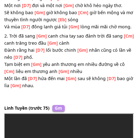
lìa
[Gm]
đôi.
ĐK:
Sẽ không bao
[Gm]
giờ không bao
[Cm]
giờ có một ngườ
thương và một người
[Eb]
nhớ
Một nơi
[D7]
đợi và một nơi
[Gm]
chờ khô héo ngày thơ.
Sẽ không bao
[Gm]
giờ không bao
[Cm]
giờ bến mộng v
thuyền tình người ngược
[Eb]
sóng
Và mùa
[D7]
đông lạnh giá tủi
[Gm]
lòng mãi mãi chờ m
2. Trời đã sang
[Gm]
canh chia tay sao đành trời đã sang
canh trăng treo đầu
[Gm]
cành
Đành rằng hai
[D7]
lối bước chinh
[Gm]
nhân cũng có lầ
nẻo
[D7]
phố.
Tạm biệt em
[Gm]
yêu anh thương em nhiều đường về c
[Cm]
liêu em thương anh
[Gm]
nhiều
Một lần đã
[D7]
hứa đến mai
[Gm]
sau sẽ không
[D7]
bao
lìa
[Gm]
nhau.