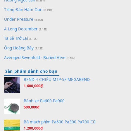
[SHEET] Ánh Trăng Nói Hộ Lòng Tôi - Mạnh Lệ Quân | Intro +
Pinyin
(8.651)
Bóng mây qua thềm
(8.577)
[SHEET PIANO] We Wish You A Merry Christmas
(8.516)
Orange Days - FT Island
(8.315)
Hãy nói với em - Mỹ Tâm - Bằng Kiều
(8.274)
Hương Ngọc Lan
(8.251)
Tiếng Đàn Hàm Oan
(8.194)
Under Pressure
(8.164)
A Long December
(8.155)
Ta Sẽ Trở Lại
(8.155)
Ông Hoàng Bảy
(8.133)