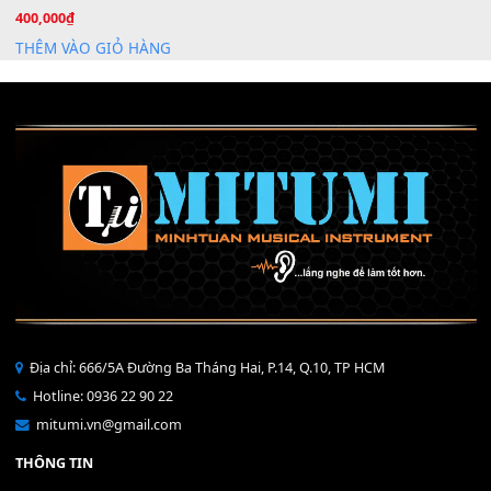
Mỡ tra phím đàn Piano Organ
40,000
₫
THÊM VÀO GIỎ HÀNG
Bộ Nút Đệm Đàn Piano CASIO PX - Giá tốt nhất - Sửa tại n