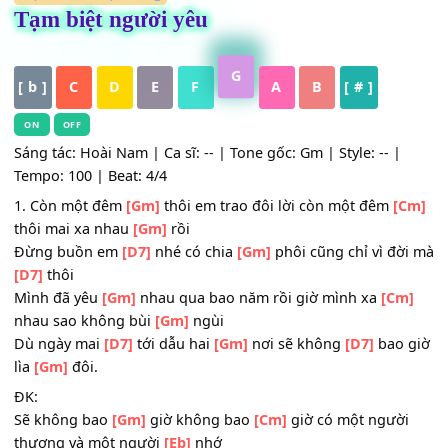
HỢP ÂM
,
Nhạc Vàng
Tạm biệt người yêu
G
[ b ]
C
D
E
F
A
B
[ # ]
ON
OFF
Sáng tác: Hoài Nam | Ca sĩ: -- | Tone gốc: Gm | Style: -- |
Tempo: 100 | Beat: 4/4
1. Còn một đêm
[Gm]
thôi em trao đôi lời còn một đêm
[
thôi mai xa nhau
[Gm]
rồi
Đừng buồn em
[D7]
nhé có chia
[Gm]
phôi cũng chỉ vì đ
[D7]
thôi
Mình đã yêu
[Gm]
nhau qua bao năm rồi giờ mình xa
[C
nhau sao không bùi
[Gm]
ngùi
Dù ngày mai
[D7]
tới dẫu hai
[Gm]
nơi sẽ không
[D7]
bao