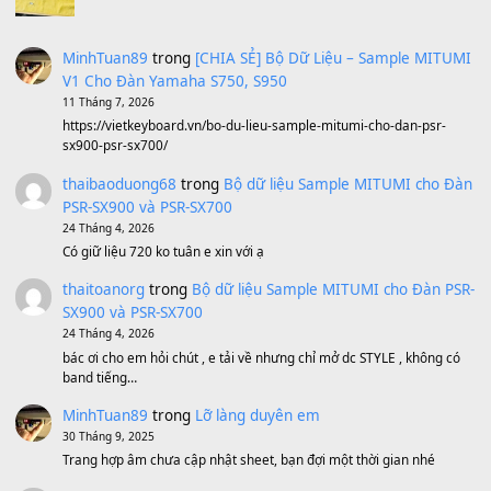
Avenged Sevenfold - Buried Alive
(8.109)
Sản phẩm dành cho bạn
BEND 4 CHIỀU MTP-5F MEGABEND
1,600,000
₫
Bánh xe Pa600 Pa900
500,000
₫
Bộ mạch phím Pa600 Pa300 Pa700 Cũ
1,200,000
₫
MinhTuan89
trong
[CHIA SẺ] Bộ Dữ Liệu – Sample MI
V1 Cho Đàn Yamaha S750, S950
11 Tháng 7, 2026
https://vietkeyboard.vn/bo-du-lieu-sample-mitumi-cho-dan-psr
sx900-psr-sx700/