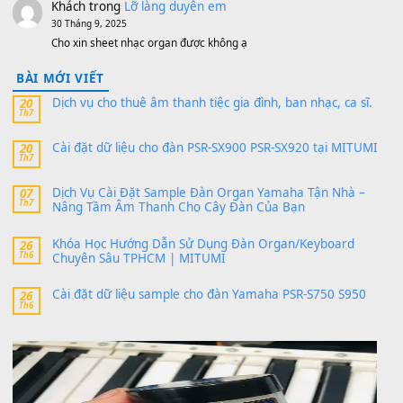
thaibaoduong68
trong
Bộ dữ liệu Sample MITUMI cho
PSR-SX900 và PSR-SX700
24 Tháng 4, 2026
Có giữ liệu 720 ko tuân e xin với ạ
thaitoanorg
trong
Bộ dữ liệu Sample MITUMI cho Đàn
SX900 và PSR-SX700
24 Tháng 4, 2026
bác ơi cho em hỏi chút , e tải về nhưng chỉ mở dc STYLE , khôn
band tiếng…
MinhTuan89
trong
Lỡ làng duyên em
30 Tháng 9, 2025
Trang hợp âm chưa cập nhật sheet, bạn đợi một thời gian nhé
Khách
trong
Lỡ làng duyên em
30 Tháng 9, 2025
Cho xin sheet nhạc organ được không ạ
BÀI MỚI VIẾT