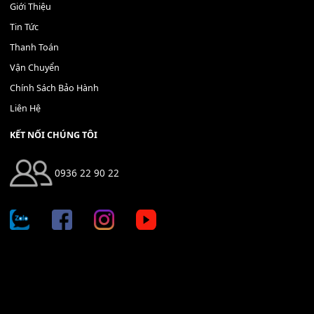
400,000
₫
THÊM VÀO GIỎ HÀNG
Địa chỉ: 666/5A Đường Ba Tháng Hai, P.14, Q.10, TP HCM
Hotline: 0936 22 90 22
mitumi.vn@gmail.com