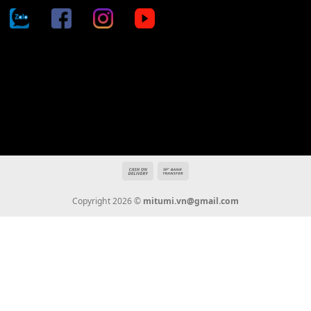
Địa chỉ: 666/5A Đường Ba Tháng Hai, P.14, Q.10, TP HCM
Hotline: 0936 22 90 22
mitumi.vn@gmail.com
THÔNG TIN
Giới Thiệu
Tin Tức
Thanh Toán
Vận Chuyển
Chính Sách Bảo Hành
Liên Hệ
KẾT NỐI CHÚNG TÔI