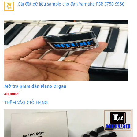
Trang hợp âm chưa cập nhật sheet, bạn đợi một thời gian nhé
Khách
trong
Lỡ làng duyên em
30 Tháng 9, 2025
Cho xin sheet nhạc organ được không ạ
BÀI MỚI VIẾT
Dịch vụ cho thuê âm thanh tiệc gia đình, ban nhạc, ca s
20
Th7
Cài đặt dữ liệu cho đàn PSR-SX900 PSR-SX920 tại MIT
20
Th7
Dịch Vụ Cài Đặt Sample Đàn Organ Yamaha Tận Nhà 
07
Th7
Nâng Tầm Âm Thanh Cho Cây Đàn Của Bạn
Khóa Học Hướng Dẫn Sử Dụng Đàn Organ/Keyboard
26
Th6
Chuyên Sâu TPHCM | MITUMI
Cài đặt dữ liệu sample cho đàn Yamaha PSR-S750 S95
26
Th6