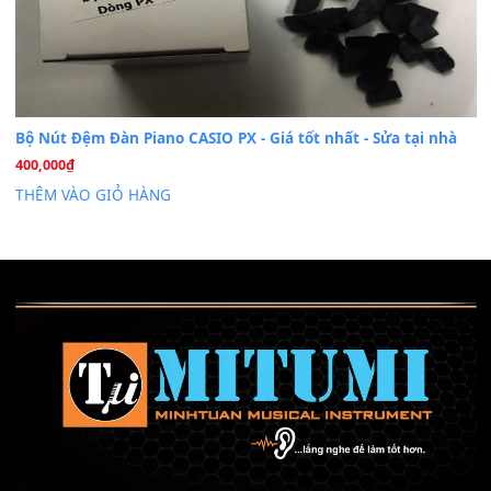
Mỡ tra phím đàn Piano Organ
40,000
₫
THÊM VÀO GIỎ HÀNG