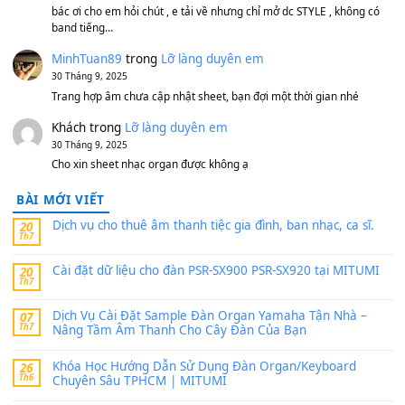
MinhTuan89
trong
[CHIA SẺ] Bộ Dữ Liệu – Sample MI
V1 Cho Đàn Yamaha S750, S950
11 Tháng 7, 2026
https://vietkeyboard.vn/bo-du-lieu-sample-mitumi-cho-dan-psr
sx900-psr-sx700/
thaibaoduong68
trong
Bộ dữ liệu Sample MITUMI cho
PSR-SX900 và PSR-SX700
24 Tháng 4, 2026
Có giữ liệu 720 ko tuân e xin với ạ
thaitoanorg
trong
Bộ dữ liệu Sample MITUMI cho Đàn
SX900 và PSR-SX700
24 Tháng 4, 2026
bác ơi cho em hỏi chút , e tải về nhưng chỉ mở dc STYLE , khôn
band tiếng…
MinhTuan89
trong
Lỡ làng duyên em
30 Tháng 9, 2025