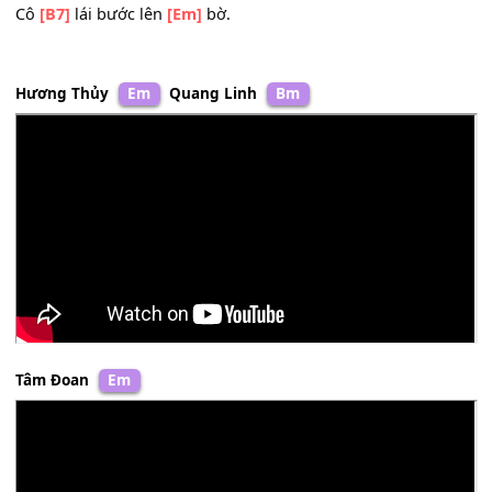
* Để bao chàng ngẩn
[Am]
ngơ
Để bao
[D]
chàng làm
[C]
thơ
Cô
[B7]
lái bước lên
[Em]
bờ.
Để bao chàng tình
[Am]
si
Để bao
[D]
chàng thẩn
[C]
thơ
Cô
[B7]
lái bước lên
[Em]
bờ.
Hương Thủy
Em
Quang Linh
Bm