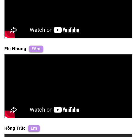
Tâm Đoan
Em
Phi Nhung
F#m