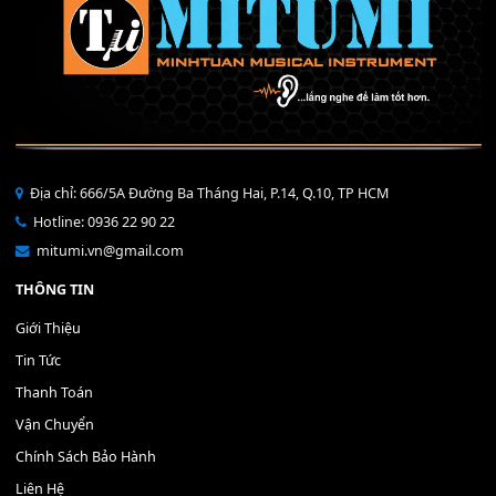
Mỡ tra phím đàn Piano Organ
40,000
₫
THÊM VÀO GIỎ HÀNG