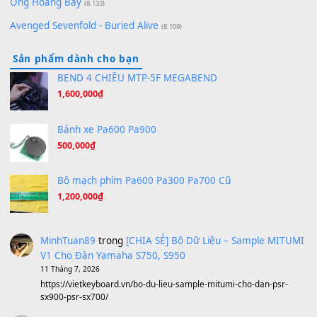
zǒu - 其实不想走
(8.929)
[SHEET] Ánh Trăng Nói Hộ Lòng Tôi - Mạnh Lệ Quân | Intro +
Pinyin
(8.651)
Bóng mây qua thềm
(8.577)
[SHEET PIANO] We Wish You A Merry Christmas
(8.516)
Orange Days - FT Island
(8.315)
Hãy nói với em - Mỹ Tâm - Bằng Kiều
(8.274)
Hương Ngọc Lan
(8.251)
Tiếng Đàn Hàm Oan
(8.194)
Under Pressure
(8.164)
A Long December
(8.155)