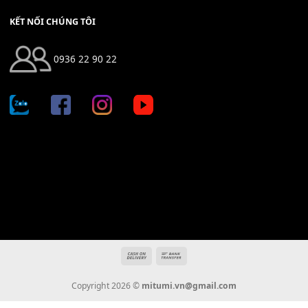
Bộ Nút Đệm Đàn Piano CASIO PX - Giá tốt nhất - Sửa tại n
400,000
₫
THÊM VÀO GIỎ HÀNG
Địa chỉ: 666/5A Đường Ba Tháng Hai, P.14, Q.10, TP HCM