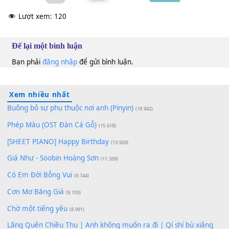
Khánh Du
Em
Phượng Mai
Fm
Ngọc Hải
&
Thạch Thảo
Bm
100
TAP
Lượt xem:
120