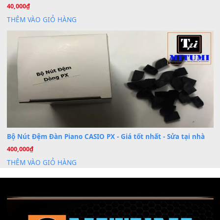
Cho xin sheet nhạc organ được không ạ
BÀI MỚI VIẾT
Dịch vụ cho thuê âm thanh tiệc gia đình, ban nhạc, ca s
20
Th7
Cài đặt dữ liệu cho đàn PSR-SX900 PSR-SX920 tại MIT
20
Th7
Dịch Vụ Cài Đặt Sample Đàn Organ Yamaha Tận Nhà 
07
Th7
Nâng Tầm Âm Thanh Cho Cây Đàn Của Bạn
Khóa Học Hướng Dẫn Sử Dụng Đàn Organ/Keyboard
26
Th6
Chuyên Sâu TPHCM | MITUMI
Cài đặt dữ liệu sample cho đàn Yamaha PSR-S750 S95
26
Th6