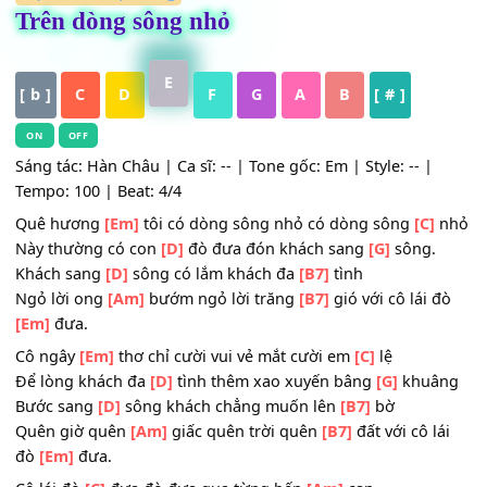
HỢP ÂM
,
Nhạc Vàng
Trên dòng sông nhỏ
E
[ b ]
C
D
F
G
A
B
[ # ]
ON
OFF
Sáng tác: Hàn Châu | Ca sĩ: -- | Tone gốc: Em | Style: -- |
Tempo: 100 | Beat: 4/4
Quê hương
[Em]
tôi có dòng sông nhỏ có dòng sông
[C]
Này thường có con
[D]
đò đưa đón khách sang
[G]
sông.
Khách sang
[D]
sông có lắm khách đa
[B7]
tình
Ngỏ lời ong
[Am]
bướm ngỏ lời trăng
[B7]
gió với cô lái 
[Em]
đưa.
Cô ngây
[Em]
thơ chỉ cười vui vẻ mắt cười em
[C]
lệ
Để lòng khách đa
[D]
tình thêm xao xuyến bâng
[G]
khuâ