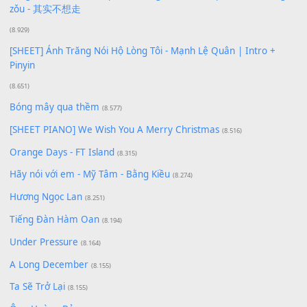
Để lại một bình luận
Bạn phải
đăng nhập
để gửi bình luận.
Xem nhiều nhất
Buông bỏ sự phụ thuộc nơi anh (Pinyin)
(18.942)
Phép Màu (OST Đàn Cá Gỗ)
(15.618)
[SHEET PIANO] Happy Birthday
(13.920)
Giá Như - Soobin Hoàng Sơn
(11.359)
Có Em Đời Bỗng Vui
(9.744)
Cơn Mơ Băng Giá
(9.103)
Chờ một tiếng yêu
(8.991)
Lãng Quên Chiều Thu | Anh không muốn ra đi | Qí shí bù xiǎ