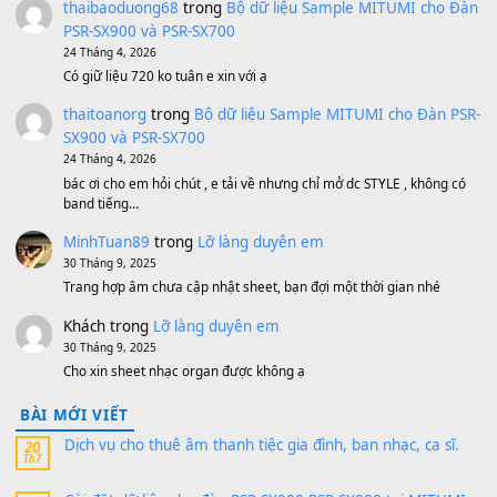
Ta Sẽ Trở Lại
(8.155)
Ông Hoàng Bảy
(8.133)
Avenged Sevenfold - Buried Alive
(8.109)
Sản phẩm dành cho bạn
BEND 4 CHIỀU MTP-5F MEGABEND
1,600,000
₫
Bánh xe Pa600 Pa900
500,000
₫
Bộ mạch phím Pa600 Pa300 Pa700 Cũ
1,200,000
₫
MinhTuan89
trong
[CHIA SẺ] Bộ Dữ Liệu – Sample MI