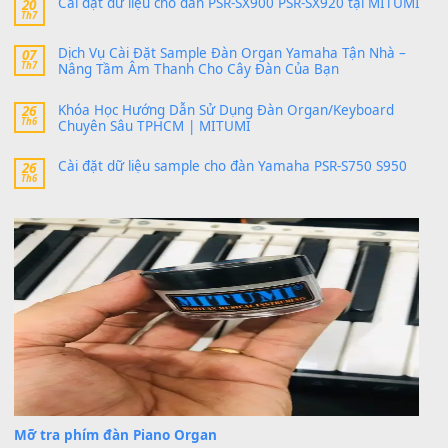
V1 Cho Đàn Yamaha S750, S950
11 Tháng 7, 2026
https://vietkeyboard.vn/bo-du-lieu-sample-mitumi-cho-dan-psr
sx900-psr-sx700/
thaibaoduong68
trong
Bộ dữ liệu Sample MITUMI cho
PSR-SX900 và PSR-SX700
24 Tháng 4, 2026
Có giữ liệu 720 ko tuân e xin với ạ
thaitoanorg
trong
Bộ dữ liệu Sample MITUMI cho Đàn
SX900 và PSR-SX700
24 Tháng 4, 2026
bác ơi cho em hỏi chút , e tải về nhưng chỉ mở dc STYLE , khôn
band tiếng…
MinhTuan89
trong
Lỡ làng duyên em
30 Tháng 9, 2025
Trang hợp âm chưa cập nhật sheet, bạn đợi một thời gian nhé
Khách
trong
Lỡ làng duyên em
30 Tháng 9, 2025