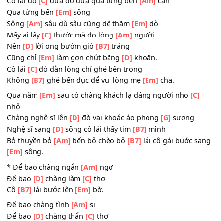
Bước sang
[D]
sông khách chẳng muốn lên
[B7]
bờ
Quên giờ quên
[Am]
giấc quên trời quên
[B7]
đất với cô l
đò
[Em]
đưa.
Cô lái đò
[C]
đưa đò đưa qua từng bến
[Am]
cạn
Qua từng bến
[Em]
sông
Sông
[Am]
sâu dù sâu cũng dễ thăm
[Em]
dò
Mấy ai lấy
[C]
thước mà đo lòng
[Am]
người
Nên
[D]
lời ong bướm gió
[B7]
trăng
Cũng chỉ
[Em]
làm gợn chút băng
[D]
khoăn.
Cô lái
[C]
đò dằn lòng chỉ ghé bến trong
Không
[B7]
ghé bến đục để vui lòng mẹ
[Em]
cha.
Qua năm
[Em]
sau có chàng khách lạ dáng người nho
[C
nhỏ
Chàng nghệ sĩ lên
[D]
đò vai khoác áo phong
[G]
sương
Nghệ sĩ sang
[D]
sông cô lái thấy tim
[B7]
mình
Bỏ thuyền bỏ
[Am]
bến bỏ chèo bỏ
[B7]
lái cô gái bước 
[Em]
sông.