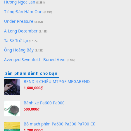
[SHEET] Ánh Trăng Nói Hộ Lòng Tôi - Mạnh Lệ Quân | Intro +
Pinyin
(8.651)
Bóng mây qua thềm
(8.577)
[SHEET PIANO] We Wish You A Merry Christmas
(8.516)
Orange Days - FT Island
(8.315)
Hãy nói với em - Mỹ Tâm - Bằng Kiều
(8.274)
Hương Ngọc Lan
(8.251)
Tiếng Đàn Hàm Oan
(8.194)
Under Pressure
(8.164)
A Long December
(8.155)
Ta Sẽ Trở Lại
(8.155)
Ông Hoàng Bảy
(8.133)