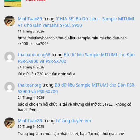
Avenged Sevenfold - Buried Alive
(8.109)
Sản phẩm dành cho bạn
BEND 4 CHIỀU MTP-5F MEGABEND
1,600,000
₫
Bánh xe Pa600 Pa900
500,000
₫
Bộ mạch phím Pa600 Pa300 Pa700 Cũ
1,200,000
₫
MinhTuan89
trong
[CHIA SẺ] Bộ Dữ Liệu – Sample MI
V1 Cho Đàn Yamaha S750, S950
11 Tháng 7, 2026
https://vietkeyboard.vn/bo-du-lieu-sample-mitumi-cho-dan-psr