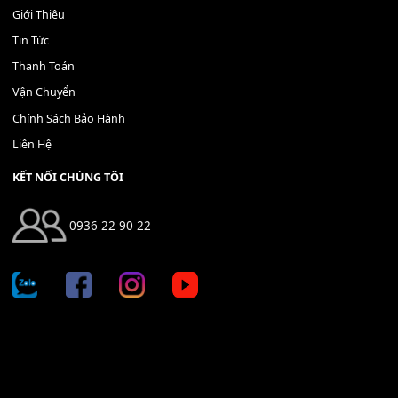
400,000
₫
THÊM VÀO GIỎ HÀNG
Địa chỉ: 666/5A Đường Ba Tháng Hai, P.14, Q.10, TP HCM
Hotline: 0936 22 90 22
mitumi.vn@gmail.com