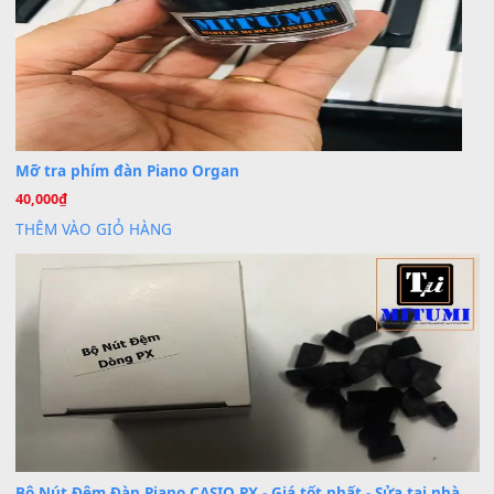
BÀI MỚI VIẾT
Dịch vụ cho thuê âm thanh tiệc gia đình, ban nhạc, ca s
20
Th7
Cài đặt dữ liệu cho đàn PSR-SX900 PSR-SX920 tại MIT
20
Th7
Dịch Vụ Cài Đặt Sample Đàn Organ Yamaha Tận Nhà 
07
Th7
Nâng Tầm Âm Thanh Cho Cây Đàn Của Bạn
Khóa Học Hướng Dẫn Sử Dụng Đàn Organ/Keyboard
26
Th6
Chuyên Sâu TPHCM | MITUMI
Cài đặt dữ liệu sample cho đàn Yamaha PSR-S750 S95
26
Th6