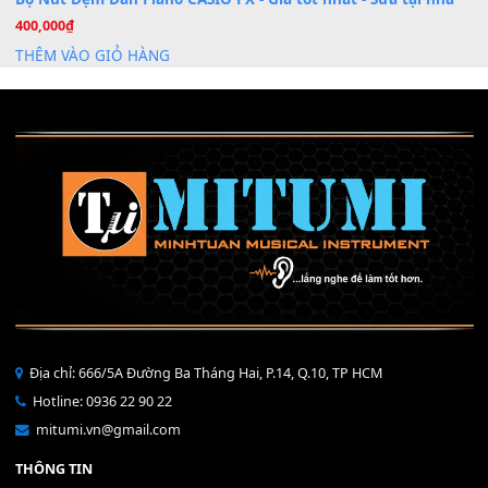
Mỡ tra phím đàn Piano Organ
40,000
₫
THÊM VÀO GIỎ HÀNG
Bộ Nút Đệm Đàn Piano CASIO PX - Giá tốt nhất - Sửa tại n