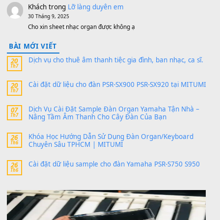
sx900-psr-sx700/
thaibaoduong68
trong
Bộ dữ liệu Sample MITUMI cho
PSR-SX900 và PSR-SX700
24 Tháng 4, 2026
Có giữ liệu 720 ko tuân e xin với ạ
thaitoanorg
trong
Bộ dữ liệu Sample MITUMI cho Đàn
SX900 và PSR-SX700
24 Tháng 4, 2026
bác ơi cho em hỏi chút , e tải về nhưng chỉ mở dc STYLE , khôn
band tiếng…
MinhTuan89
trong
Lỡ làng duyên em
30 Tháng 9, 2025
Trang hợp âm chưa cập nhật sheet, bạn đợi một thời gian nhé
Khách
trong
Lỡ làng duyên em
30 Tháng 9, 2025
Cho xin sheet nhạc organ được không ạ