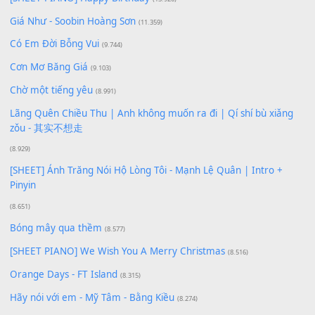
Bạn phải
đăng nhập
để gửi bình luận.
Xem nhiều nhất
Buông bỏ sự phụ thuộc nơi anh (Pinyin)
(18.942)
Phép Màu (OST Đàn Cá Gỗ)
(15.618)
[SHEET PIANO] Happy Birthday
(13.920)
Giá Như - Soobin Hoàng Sơn
(11.359)
Có Em Đời Bỗng Vui
(9.744)
Cơn Mơ Băng Giá
(9.103)
Chờ một tiếng yêu
(8.991)
Lãng Quên Chiều Thu | Anh không muốn ra đi | Qí shí bù xiǎ
zǒu - 其实不想走
(8.929)