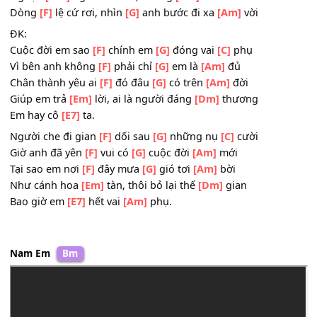
[C]
thương
[Am]
Người vấn
[Em]
vương sẽ đau nhiều
[F]
hơn người
quên
[C]
trước
Nghẹn
[Dm]
ngào câu nói, không
[Am]
thể mở lời
Dòng
[F]
lệ cứ rơi, nhìn
[G]
anh bước đi xa
[Am]
vời
ĐK:
Cuộc đời em sao
[F]
chính em
[G]
đóng vai
[C]
phụ
Vì bên anh không
[F]
phải chỉ
[G]
em là
[Am]
đủ
Chân thành yêu ai
[F]
đó đâu
[G]
có trên
[Am]
đời
Giúp em trả
[Em]
lời, ai là người đáng
[Dm]
thương
Em hay cô
[E7]
ta.
Người che đi gian
[F]
dối sau
[G]
những nụ
[C]
cười
Giờ anh đã yên
[F]
vui có
[G]
cuộc đời
[Am]
mới
Tại sao em nơi
[F]
đây mưa
[G]
gió tơi
[Am]
bời
Như cánh hoa
[Em]
tàn, thôi bỏ lại thế
[Dm]
gian
Bao giờ em
[E7]
hết vai
[Am]
phụ.