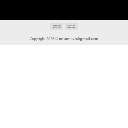
THÔNG TIN
Giới Thiệu
Tin Tức
Thanh Toán
Vận Chuyển
Chính Sách Bảo Hành
Liên Hệ
KẾT NỐI CHÚNG TÔI
0936 22 90 22