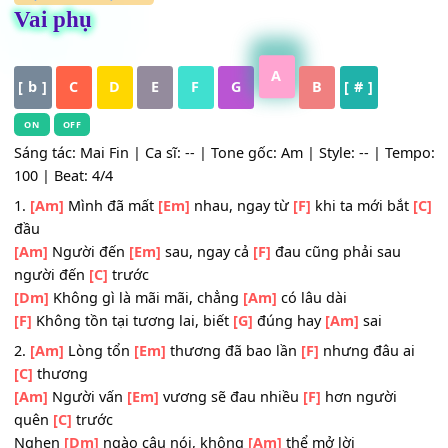
HỢP ÂM
,
Nhạc Trẻ
Vai phụ
A
[ b ]
C
D
E
F
G
B
[ # ]
ON
OFF
Sáng tác: Mai Fin | Ca sĩ: -- | Tone gốc: Am | Style: -- | T
100 | Beat: 4/4
1.
[Am]
Mình đã mất
[Em]
nhau, ngay từ
[F]
khi ta mới b
đầu
[Am]
Người đến
[Em]
sau, ngay cả
[F]
đau cũng phải sau
người đến
[C]
trước
[Dm]
Không gì là mãi mãi, chẳng
[Am]
có lâu dài
[F]
Không tồn tại tương lai, biết
[G]
đúng hay
[Am]
sai
2.
[Am]
Lòng tổn
[Em]
thương đã bao lần
[F]
nhưng đâu 